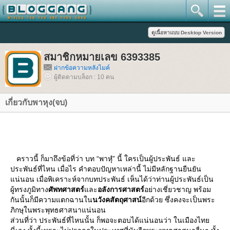
สมาชิกหมายเลข 6393385
ฝากข้อความหลังไมค์
ผู้ติดตามบล็อก : 10 คน
เกี่ยวกับพาหุง(จบ)
คราวนี้ ก็มาถึงข้อที่ว่า บท “พาหุํ” นี้ ใครเป็นผู้ประพันธ์ และ
ประพันธ์ที่ไหน เมื่อไร คำตอบปัญหาเหล่านี้ ไม่มีหลักฐานยืนยัน
น่นอน เมื่อพิเคราะห์จากบทประพันธ์ เห็นได้ว่าท่านผู้ประพันธ์เป็น
ผู้ทรงภูมิทาง
ศัพทศาสตร์
ละ
อลังการศาสตร์
อย่างเชี่ยวชาญ พร้อม
กันนั้นก็มีความแตกฉานใน
นวังคสัตถุศาสน์
อีกด้วย ซึ่งคงจะเป็นพระ
ภิกษุในพระพุทธศาสนาแน่นอน
ส่วนที่ว่า ประพันธ์ที่ไหนนั้น ก็พอจะตอบได้แน่นอนว่า ในเมืองไท