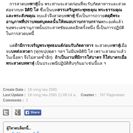
การสวดบท
พาหุํ
นั้น พระท่านจะสวดก่อนที่จะรับภัตตาหารและสวด
ต่อจากบท
อิติปิ โส
ซึ่งเป็นบท
สรรเสริญพระพุทธคุณ พระธรรมคุณ
ละพระสังฆคุณ
จบแล้วจึงสวดบท
พาหุํ
ซึ่งเป็นการถวา
สดุดีพระ
อานุภาพที่ปราบพยศบุคคลนั้นให้หมอบราบกราบกราน
พระองค์แล้ว
ขอพระเดชานุภาพนั้นประสาทชัยมงคลอีกครั้งหนึ่ง นี้เป็นการปฏิบัติ
นการสวดบทนี้
ต่
ถ้ามีการเจริญพระพุทธมนต์ก่อนรับภัตตาหาร
จะสวดบท
พาหุํ
เมื่อ
จบ
บทส่งเทวดา
(ทุกฺขปฺปตฺตา ฯลฯ ไม่มีบทอิติปิ โส เพราะสวดมาแล้ว
นเนื้อหา จึงไม่สวดซ้ำอีก)
ถ้าเป็นงานที่มีการใส่บาตร ก็ใส่บาตรเมื่อ
พระสวดบทพาหุํ
เป็นประเพณีปฏิบัติสืบๆกันมาเช่นนี้แล ฯ
Create Date :
19 กรกฎาคม 2565
Last Update :
19 กรกฎาคม 2565 11:09:14 น.
Counter :
797 Pageviews.
Comments :
2
ผู้โหวตบล็อกนี้...