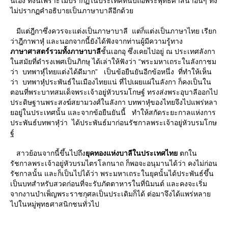
นี่เอง ทั้งนี้เพราะไม่ปรากฏในประเทศที่นับถือพระพุทธศาสนาอื่นๆ ทั้ง
ไม่ปรากฏคำอธิบายเป็นภาษาบาลีอีกด้ว
มีแต่ฎีกาซึ่งควรจะแต่งเป็นภาษาบาลี แต่ก็แต่งเป็นภาษาไทย เรียก
ว่าฎีกาพาหุํ และนอกจากนี้ยังได้ฟังจากท่านผู้มีความรู้ทาง
ภาษาศาสตร์รวมทั้งภาษาบาลี
ชั้นเอกอุ ซึ่งเคยไปอยู่ ณ ประเทศลังกา
นสมัยที่ดำรงเพศเป็นภิกษุ ได้เล่าให้ฟังว่า “พระมหาเถระในลังกาชม
ว่า บทพาหุํไทยแต่งได้ดีมาก” เป็นข้อยืนยันอีกข้อหนึ่ง ที่ทำให้เห็น
ว่า บทพาหุํประพันธ์ในเมืองไทยแน่ ที่ไปเผยแผ่ในลังกา ก็คงเป็นใน
ตอนที่พระบาทสมเด็จพระเจ้าอยู่หัวบรมโกษฐ์ ทรงส่งพระอุบาลีออกไป
ประดิษฐานพระสงฆ์สยามวงศ์ในลังกา บทพาหุํของไทยจึงไปแพร่หลา
อยู่ในประเทศนั้น และจากข้อยืนยันนี้ ทำให้สกัดระยะกาลแห่งการ
ประพันธ์บทพาหุํว่า ได้ประพันธ์มาก่อนรัชกาลพระเจ้าอยู่หัวบรมโกษ
ฐ์
สาวย้อนจากนี้ขึ้นไปถึง
ุคทองแห่งบาลีในประเทศไท
ตกใน
รัชกาลพระเจ้าอยู่หัวบรมไตรโลกนาถ ก็พอจะอนุมานได้ว่า คงไม่ก่อน
รัชกาลนั้น และก็เป็นไปได้ว่า พระมหาเถระในยุคนั้นได้ประพันธ์ขึ้น
เป็นบทสำหรับสวดก่อนที่จะรับภัตตาหารในที่นิมนต์ และคงจะเริ่ม
จากงานบำเพ็ญพระราชกุศลเป็นประเดิมก็ได้ ต่อมาจึงได้แพร่หลา
ไปในหมู่พุทธศาสนิกชนทั่วไป