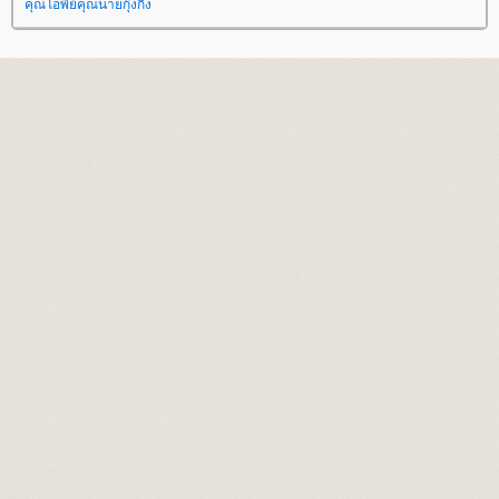
คุณโอพีย์คุณนายกุ๊งกิ๊ง