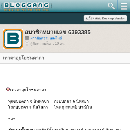
สมาชิกหมายเลข 6393385
ฝากข้อความหลังไมค์
ผู้ติดตามบล็อก : 10 คน
เทวตาอุยโยชนคาถา
เทวตาอุยโยชนคาถา
ทุกฺขปฺปตฺตา จ นิทฺทุกฺขา ภยปฺปตฺตา จ นิพฺภยา
สกปฺปตฺตา จ นิสฺโสกา โหนฺตุ สพฺเพปิ ปาณิโน
ฯลฯ