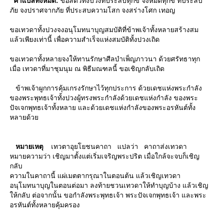
คำแปลทั้งหมด:
ขอสัตว์ทั้งปวงที่ประสบทุกข์ จงหมดทุกข์ ที่ประสบ
ภัย จงปราศจากภัย ที่ประสบความโสก จงสร่างโศก เทอญ
ขอเทวดาทั้งปวงจงอนุโมทนาบุญสมบัติที่ข้าพเจ้าทั้งหลายสร้างสม
ล้วเพียงเท่านี้ เพื่อความสำเร็จแห่งสมบัติทั้งปวงเถิด
ขอเทวดาทั้งหลายจงให้ทานรักษาศีลบำเพ็ญภาวนา ด้วยศรัทธาทุก
เมื่อ เทวดาที่มาชุมนุม ณ พิธีมณฑลนี้ ขอเชิญกลับเถิด
ข้าพเจ้าผูกการคุ้มเกรงรักษาไว้ทุกประการ ด้วยเดชแห่งพระกำลัง
ของพระพุทธเจ้าทั้งปวงผู้ทรงพระกำลังด้วยเดชแห่งกำลัง ของพระ
ปัจเจกพุทธเจ้าทั้งหลาย และด้วยเดชแห่งกำลังของพระอรหันต์ทั้ง
หลายด้ว
หมายเหตุ
เทวตาอุยโยชนคาถา แปลว่า คาถาส่งเทวดา
หมายความว่า เชิญมาตั้งแต่เริ่มเจริญพระปริต เมื่อใกล้จะจบก็เชิญ
กลับ
ความในคาถานี้ แผ่เมตตากรุณาในตอนต้น แล้วเชิญเทวดา
อนุโมทนาบุญในตอนต่อมา ลงท้ายชวนเทวดาให้ทำบุญบ้าง แล้วเชิญ
ห้กลับ ต่อจากนั้น ขอกำลังพระพุทธเจ้า พระปัจเจกพุทธเจ้า และพระ
อรหันต์ทั้งหลายคุ้มครอง