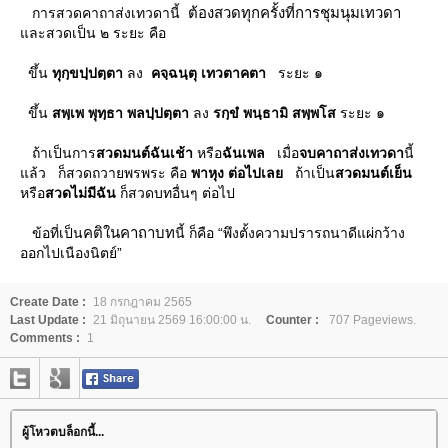
ต้องสวดทุกครั้งที่การชุมนุมเทวดา
การสวดคาถาส่งเทวดานี้
ละสวดเป็น ๒ ระยะ คือ
ขึ้น
ทุกฺขปฺปตฺตา
ลง
คจฺฉนฺตุ เทวตาคตา
ระยะ ๑
ขึ้น
สพฺเพ พุทฺธา พลปฺปตฺตา
ลง
รกฺขํ พนฺธามิ สพฺพโส
ระยะ ๑
ถ้าเป็นการ
สวดมนต์ฉันเช้า
หรือ
ฉันเพล
เมื่อ
จบคาถาส่งเทวดา
นี้
ล้ว ก็สวดถวายพรพระ คือ
พาหุง ต่อไปเล
ถ้าเป็น
สวดมนต์เย็น
หรือ
สวดไม่มีฉัน
ก็สวดบทอื่นๆ ต่อไป
คติในคาถาบท
ข้อที่เป็น
นี้ ก็คือ “พึงตั้งความปรารถนาดีแผ่กว้าง
ออกไปเนืองนิตย์”
Create Date :
18 กรกฎาคม 2565
Last Update :
21 มิถุนายน 2569 16:00:00 น.
Counter :
707 Pageviews.
Comments :
1
ผู้โหวตบล็อกนี้...