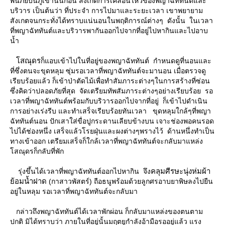
พ้นภัยบนภูเขานั้นก่อน สังเกตการเคลื่อนไหวของพญาฉัททันต์และ
บริวาร เป็นต้นว่า ที่ประจำ การไปมาและระยะเวลา เขาพยายาม
สังเกตจนกระทั่งได้ทราบแน่นอนในพฤติการณ์ต่างๆ ดังนั้น ในเวลา
ที่พญาฉัททันต์และบริวารพากันออกไปจากที่อยู่ไปหากินและไปอาบ
น้ำ
สณุดร
ก็แอบเข้าไปในที่อยู่ของพญาฉัททันต์ กำหนดดูที่นอนและ
ที่ซึ่งตนจะขุดหลุม ซุ่มรอเวลาที่พญาฉัททันต์จะมานอน เมื่อตรวจดู
เรียบร้อยแล้ว ก็เข้าป่าตัดไม้เพื่อทำสัมภาระต่างๆในการสร้างที่ซ่อน
ซึ่งคิดว่าปลอดภัยที่สุด จัดเตรียมทัพสัมภาระต่างๆอย่างเรียบร้อย รอ
เวลาที่พญาฉัททันต์พร้อมกับบริวารออกไปจากที่อยู่ ก็เข้าไปดำเนิน
การอย่างเร่งรีบ และทำเสร็จเรียบร้อยทันเวลา ขุดหลุมใกล้ๆที่พญา
ฉัททันต์นอน ปักเสาใส่ขื่อปูกระดานเลียบข้างบน เจาะช่องพอคนรอด
ไปได้ช่องหนึ่ง เสร็จแล้วโรยฝุ่นและผงต่างๆพรางไว้ ด้านหนึ่งทำเป็น
ทางเข้าออก เตรียมเสร็จก็ใกล้เวลาที่พญาฉัททันต์จะกลับมาแหล่ง
สณุดรก็กลับที่พัก
คลุมศีรษะนุ่งห่มผ้า
รุ่งขึ้นได้เวลาที่พญาฉัททันต์ออกไปหากิน จึง
้อมน้ำฝาด
(กาสาวพัสตร์) ถือธนูพร้อมด้วยลูกศรอาบยาพิษลงไปยืน
อยู่ในหลุม รอเวลาที่พญาฉัททันต์จะกลับมา
กล่าวถึงพญาฉัททันต์ได้เวลาพักผ่อน ก็กลับมาแหล่งของตนตาม
ปกติ มิได้ทราบว่า ภายในที่อยู่นั้นมฤตยูกำลังอ้ามือรออยู่แล้ว แรง