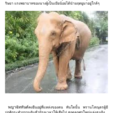
ริษยา แรงพยาบาทของนางผู้เป็นเมียน้อยได้นำมฤตยูมาอยู่ใกล้ๆ
พญาฉัททันต์
คงยืนอยู่ที่แหล่งของตน ทันใดนั้น พรานโสณุดรผู้มี
ปกติกระทำกรรมอันชั่วมิรอเวลาให้เสียไป สอดลูกศรใหญ่แล่งธนูยิง