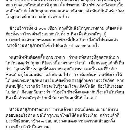
ออก ถูกพญาฉัททันต์ทันที ลูกศรนั้นกำซาบยาพิษ ชำแรกหนังทะลุเนื้อ
จนถึงหลัง ก่อให้เกิดทุกขเวทนาแสนสาหัส พญาฉัททันต์บันลือร้องก้อง
กญจนาทด้วยความเจ็บปวดรวดร้าว
ช้างบริวารทั้ง ๘,๐๐๐ เชือก ต่างก็บันลือโกญจนาทตาม เสียงสนั่น
ก้องทั้งราวไพร ต่างวิ่งแยกกันไปทั้ง ๘ ทิศ เพื่อค้นหาศัตรู ผู้
ประทุษร้ายเจ้านายของตน พวกช้างที่เป็นบริวารวิ่งกันไปหมดแล้ว
นางช้างมหาสุภัททา
ก็เข้าไปยืนเคียงข้างคอยปลอบใจ
พญาฉัททันต์
อดกลั้นทุกขเวทนา กำหนดทิศทางที่ลูกศรแล่นมา
ไตร่ตรองดูว่า “ลูกศรที่ยิงเรานี้มาจากทางไหน” เมื่อตรองดูแล้วก็เห็น
ว่า “ลูกศรนี้ยิงเราถูกที่ท้องเราทะลุหลัง เพราะฉะนั้น คนที่ยิงต้อง
ซ่อนตัวอยู่ในแผ่นดิน” แล้วคิดต่อไปว่า “เราต้องค้นหาคนที่ยิงเราให้
ได้ แต่นางมหาสุภัททามายืนเคียงข้างเราอยู่ด้วยความจงรักภักดี หาก
ค้นพบผู้ที่ฆ่าเราแล้ว ใครจะไปรู้ว่าอะไรจะเกิดขึ้นอีก ต้องให้นางออก
ไปก่อน” จึงบอกกับนางว่า “น้องรัก ช้างทั้งหมดพากันวิ่งวุ่นไปในทิศนุ
ทิศ เพื่อค้นหาศัตรูทำร้ายพี่ น้องมายืนอยู่ที่นี่ทำไมเล่า”
นางมหาสุภัททา
ตอบว่า “ท่านเจ้าขา ดิฉันยืนคอยพยาบาลท่าน
คอยปลอบใจท่าน ขอได้กรุณายกโทษให้ดิฉันด้วยเถิด” กล่าวแล้วก็
ประทักษิณพญาช้าง ๓ รอบ จบงวงแสดงความเคารพแล้วออกวิ่ง
ประหนึ่งปลิวไปในอากาศ