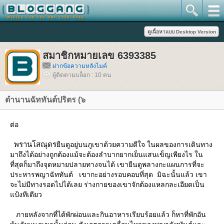
สมาชิกหมายเลข 6393385
ฝากข้อความหลังไมค์
ผู้ติดตามบล็อก : 10 คน
ตำนานฉัททันต์ปริตร (๖
ต่อ
พรานโสณุดร
ืนดูอยู่บนภูเขาด้วยความดีใจ ในผลของการเดินทาง
มาถึงได้อย่างถูกต้องแม้จะต้องลำบากยากเย็นแสนเข็ญเพียงไร ใน
ที่สุดก็มาถึงจุดหมายปลายทางจนได้ เขายืนดูพลางกะแผนการที่จะ
ประหารพญาฉัททันต์ เขากะอย่างรอบคอบที่สุด มิฉะนั้นแล้ว เขา
จะไม่มีทางรอดไปได้เลย ร่างกายของเขาจักต้องแหลกละเอียดเป็น
ป้งทีเดียว
ภายหลังจากที่ได้พักผ่อนและกินอาหารเรียบร้อยแล้ว ก็หาที่พักอัน