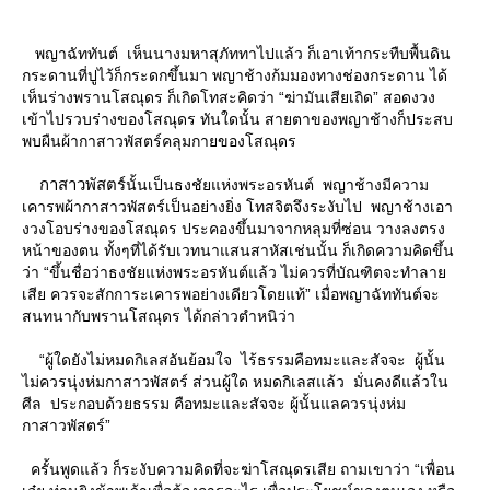
พญาฉัททันต์ เห็นนางมหาสุภัททาไปแล้ว ก็เอาเท้ากระทืบพื้นดิน
กระดานที่ปูไว้ก็กระดกขึ้นมา พญาช้างก้มมองทางช่องกระดาน ได้
เห็นร่างพรานโสณุดร ก็เกิดโทสะคิดว่า “ฆ่ามันเสียเถิด” สอดงวง
เข้าไปรวบร่างของโสณุดร ทันใดนั้น สายตาของพญาช้างก็ประสบ
พบผืนผ้ากาสาวพัสตร์คลุมกายของโสณุดร
กาสาวพัสตร์
นั้นเป็นธงชัยแห่งพระอรหันต์ พญาช้างมีความ
เคารพผ้ากาสาวพัสตร์เป็นอย่างยิ่ง โทสจิตจึงระงับไป พญาช้างเอา
งวงโอบร่างของโสณุดร ประคองขึ้นมาจากหลุมที่ซ่อน วางลงตรง
หน้าของตน ทั้งๆที่ได้รับเวทนาแสนสาหัสเช่นนั้น ก็เกิดความคิดขึ้น
ว่า “ขึ้นชื่อว่าธงชัยแห่งพระอรหันต์แล้ว ไม่ควรที่บัณฑิตจะทำลา
เสีย ควรจะสักการะเคารพอย่างเดียวโดยแท้” เมื่อพญาฉัททันต์จะ
สนทนากับพรานโสณุดร ได้กล่าวตำหนิว่า
“ผู้ใดยังไม่หมดกิเลสอันย้อมใจ ไร้ธรรมคือทมะและสัจจะ ผู้นั้น
ไม่ควรนุ่งห่มกาสาวพัสตร์ ส่วนผู้ใด หมดกิเลสแล้ว มั่นคงดีแล้วใน
ศีล ประกอบด้วยธรรม คือทมะและสัจจะ ผู้นั้นแลควรนุ่งห่ม
กาสาวพัสตร์”
ครั้นพูดแล้ว ก็ระงับความคิดที่จะฆ่าโสณุดรเสีย ถามเขาว่า “เพื่อน