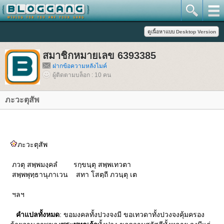
สมาชิกหมายเลข 6393385
ฝากข้อความหลังไมค์
ผู้ติดตามบล็อก : 10 คน
ภะวะตุสัพ
ภะวะตุสัพ
ภวตุ สพฺพมงฺคลํ รกฺขนฺตุ สพฺพเทวตา
สพฺพพุทฺธานุภาเวน สทา โสตฺถี ภวนฺตุ เต
ฯลฯ
คำแปลทั้งหมด
: ขอมงคลทั้งปวงจงมี ขอเทวดาทั้งปวงจงคุ้มครอง