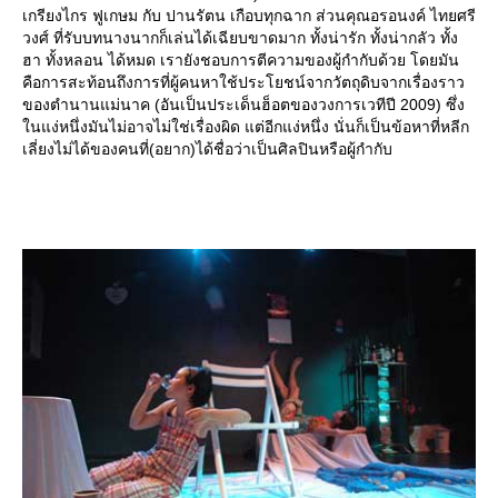
เกรียงไกร ฟูเกษม กับ ปานรัตน เกือบทุกฉาก ส่วนคุณอรอนงค์ ไทยศรี
วงศ์ ที่รับบทนางนากก็เล่นได้เฉียบขาดมาก ทั้งน่ารัก ทั้งน่ากลัว ทั้ง
ฮา ทั้งหลอน ได้หมด เรายังชอบการตีความของผู้กำกับด้วย โดยมัน
คือการสะท้อนถึงการที่ผู้คนหาใช้ประโยชน์จากวัตถุดิบจากเรื่องราว
ของตำนานแม่นาค (อันเป็นประเด็นฮ็อตของวงการเวทีปี 2009) ซึ่ง
นแง่หนึ่งมันไม่อาจไม่ใช่เรื่องผิด แต่อีกแง่หนึ่ง นั่นก็เป็นข้อหาที่หลีก
เลี่ยงไม่ได้ของคนที่(อยาก)ได้ชื่อว่าเป็นศิลปินหรือผู้กำกับ