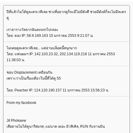
ปีที่แล้วไมไ่ด้ดูละครเวทีเลย ช่วงที่อยากดูก็จะมีไม่มีตังคื ช่วยมีตังค์ก็จะไม่มีละคร
ดู
เราฮารางวัลลากฉันลงนรกไปเหอะ
ดย: ดอง IP: 58.9.169.163 10 มกราคม 2553 9:21:07 น.
ไม่เคยดูละครเวทีเลย... แต่อ่านบล็อคนี้สนุกมาก
ดย: แฟนผมฯ IP: 142.103.23.32, 202.134.119.218 11 มกราคม 2553
11:38:03 น.
ชอบ Displacement เหมือนกัน
เพราะว่าเป็นเรื่องเดียวในนี้ที่ได้ดู 55
ดย: Peacher IP: 124.120.190.157 11 มกราคม 2553 15:56:23 น.
From my facebook
Jit Phokaew
เสียดายไม่ได้ดูนารีสมรส, แม่นาค เดอะ มิวสิเคิล, RUN กับจานบิน