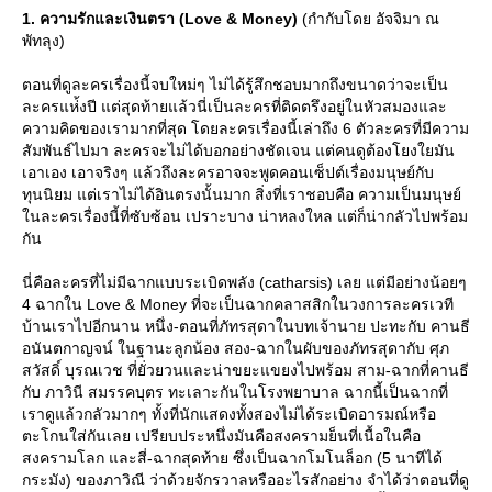
1. ความรักและเงินตรา (Love & Money)
(กำกับโดย อัจจิมา ณ
พัทลุง)
ตอนที่ดูละครเรื่องนี้จบใหม่ๆ ไม่ได้รู้สึกชอบมากถึงขนาดว่าจะเป็น
ละครแห่้งปี แต่สุดท้ายแล้วนี่เป็นละครที่ติดตรึงอยู่ในหัวสมองและ
ความคิดของเรามากที่สุด โดยละครเรื่องนี้เล่าถึง 6 ตัวละครที่มีความ
สัมพันธ์ไปมา ละครจะไม่ได้บอกอย่างชัดเจน แต่คนดูต้องโยงใยมัน
เอาเอง เอาจริงๆ แล้วถึงละครอาจจะพูดคอนเซ็ปต์เรื่องมนุษย์กับ
ทุนนิยม แต่เราไม่ได้อินตรงนั้นมาก สิ่งที่เราชอบคือ ความเป็นมนุษย์
นละครเรื่องนี้ที่ซับซ้อน เปราะบาง น่าหลงใหล แต่ก็น่ากลัวไปพร้อม
กัน
นี่คือละครที่ไม่มีฉากแบบระเบิดพลัง (catharsis) เลย แต่มีอย่างน้อยๆ
4 ฉากใน Love & Money ที่จะเป็นฉากคลาสสิกในวงการละครเวที
บ้านเราไปอีกนาน หนึ่ง-ตอนที่ภัทรสุดาในบทเจ้านาย ปะทะกับ คานธี
อนันตกาญจน์ ในฐานะลูกน้อง สอง-ฉากในผับของภัทรสุดากับ ศุภ
สวัสดิ์ บุรณเวช ที่ยั่วยวนและน่าขยะแขยงไปพร้อม สาม-ฉากที่คานธี
กับ ภาวินี สมรรคบุตร ทะเลาะกันในโรงพยาบาล ฉากนี้เป็นฉากที่
เราดูแล้วกลัวมากๆ ทั้งที่นักแสดงทั้งสองไม่ได้ระเบิดอารมณ์หรือ
ตะโกนใส่กันเลย เปรียบประหนึ่งมันคือสงครามย็นที่เนื้อในคือ
สงครามโลก และสี่-ฉากสุดท้าย ซึ่งเป็นฉากโมโนล็อก (5 นาทีได้
กระมัง) ของภาวิณี ว่าด้วยจักรวาลหรืออะไรสักอย่าง จำได้ว่าตอนที่ดู