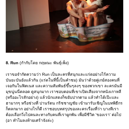
8. Run
(กำกับโดย กฤษณะ พันธุ์เพ็ง)
เราขอจำกัดความว่า Run เป็นละครที่สนุกและแร่ดอย่างไร้ความ
บันยะบันยังแล้วกัน (แร่ดในที่นี้เป็นคำชม) มันว่าด้วยคู่เกย์สองคนที่
เจอกันในฟิตเนส และความสัมพันธ์ขึ้นๆลงๆ ของพวกเขา ละครมันมี
มุขนู่นนี่ตลอด ดูสนุกมาก เราชอบตอนที่เขาเปิดเสียงจากหนังเกาหลี
(หรืออะไรสักอย่าง) แล้วนักแสดงก็ขยับปากตาม แล้วทำได้เป๊ะและ
ฮามากๆ หรือช่วงที่ ปานรัตน กริชชาญชัย เข้ามารับเชิญในบทพิธีกร
ก็ตลกมาก อย่างไรก็ดี เราชอบบทสรุปของละครเรื่องที่ว่า บางทีเรา
ต้องเลือกวิ่งไปคนละทางกับคนที่เราผูกพัน เพื่อมีชีวิต 'ของเรา' ต่อไป
(อา ทำไมลงท้ายเศร้าจังล่ะ)