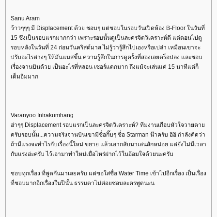
Sanu Aram
ว้าวๆๆๆ มี Displacement ด้วย ชอบๆ แต่ชอบในรอบวันเปิดห้อง B-Floor ในวันที่
15 ซึ่งเป็นรอบแรกมากกว่า เพราะรอบนั้นดูเป็นละครจิตวิเคราะห์ดี แต่ตอนไปดู
รอบหลังในวันที่ 24 ก่อนวันคริสต์มาส ไม่รู้ว่ารู้สึกไปเองหรือเปล่า เหมือนเขาจะ
ปรับอะไรต่างๆ ให้มันแมสขึ้น ความรู้สึกในการดูครั้งที่สองเลยดร็อปลง และชอบ
เรื่องจานบินด้วย เป็นอะไรที่หลอน เซอร์แดกมาก ถึงแม้จะเล่นแค่ 15 นาทีแต่ก็
เต็มอิ่มมาก
Varanyoo Intrakumhang
ฮ่าๆๆ Displacement รอบแรกเป็นละครจิตวิเคราะห์? ทีมงานเกือบหัวใจวายตา
ครับรอบนั้น...ความจริงจานบินเขามีชื่อกิ๊บๆ ชื่อ Starman น๊าครับ อิอิ กำลังคิดว่า
ถ้ามีแรงจะทำไรกับเรื่องนี้ใหม่ ขยาย แล้วเอากลับมาเล่นสักหน่อย แต่ยังไม่มีเวลา
กับแรงอ่ะครับ ไว้เอามาทำใหม่เมื่อไหร่ฝากไว้ในอ้อมใจด้วยนะครับ
ชอบทุกเรื่อง ที่พูดกันมาเลยครับ แต่ขอใส่ชื่อ Water Time เข้าไปอีกเรื่อง เป็นเรื่อง
ที่ชอบมากอีกเรื่องในปีนั้น ธรรมดาไม่ค่อยชอบละครพูดนะน