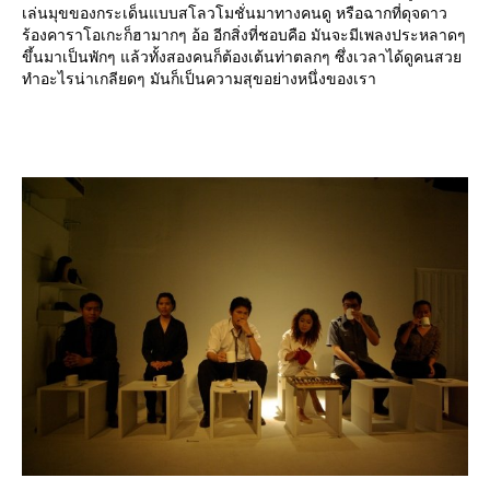
เล่นมุขของกระเด็นแบบสโลวโมชั่นมาทางคนดู หรือฉากที่ดุจดาว
ร้องคาราโอเกะก็ฮามากๆ อ้อ อีกสิ่งที่ชอบคือ มันจะมีเพลงประหลาดๆ
ขึ้นมาเป็นพักๆ แล้วทั้งสองคนก็ต้องเต้นท่าตลกๆ ซึ่งเวลาได้ดูคนสว
ทำอะไรน่าเกลียดๆ มันก็เป็นความสุขอย่างหนึ่งของเรา