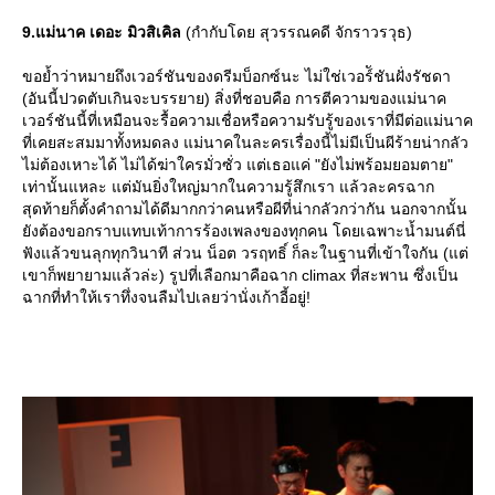
9.แม่นาค เดอะ มิวสิเคิล
(กำกับโดย สุวรรณคดี จักราวรวุธ)
ขอย้ำว่าหมายถึงเวอร์ชันของดรีมบ็อกซ์นะ ไม่ใช่เวอร์ัชันฝั่งรัชดา
(อันนี้ปวดตับเกินจะบรรยาย) สิ่งที่ชอบคือ การตีความของแม่นาค
เวอร์ชันนี้ที่เหมือนจะรื้อความเชื่อหรือความรับรู้ของเราที่มีต่อแม่นาค
ที่เคยสะสมมาทั้งหมดลง แม่นาคในละครเรื่องนี้ไม่มีเป็นผีร้ายน่ากลัว
ไม่ต้องเหาะได้ ไม่ได้ฆ่าใครมั่วซั่ว แต่เธอแค่ "ยังไม่พร้อมยอมตาย"
เท่านั้นแหละ แต่มันยิ่งใหญ่มากในความรู้สึกเรา แล้วละครฉาก
สุดท้ายก็ตั้งคำถามได้ดีมากกว่าคนหรือผีที่น่ากลัวกว่ากัน นอกจากนั้น
ังต้องขอกราบแทบเท้าการร้องเพลงของทุกคน โดยเฉพาะน้ำมนต์นี่
ฟังแล้วขนลุกทุกวินาที ส่วน น็อต วรฤทธิ์ ก็ละในฐานที่เข้าใจกัน (แต่
เขาก็พยายามแล้วล่ะ) รูปที่เลือกมาคือฉาก climax ที่สะพาน ซึ่งเป็น
ฉากที่ทำให้เราทึ่งจนลืมไปเลยว่านั่งเก้าอี้อยู่!