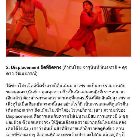
2. Displacement ผิดที่ผิดทาง
(กำกับโดย จารุนันท์ พันธชาติ + ดุจ
ดาว วัฒนปกรณ์)
ได้ข่าวโปรเจ็คต์นี้ครั้งแรกก็ตื่นเต้นมาก เพราะเป็นการร่วมงานกับ
ของคุณจารุนันท์ + คุณดุจดาว ซึ่งเป็นนักแสดงหญิงที่เราชอบมาก
(อีกแล้ว) ต้องสารภาพก่อนว่าสาเหตุที่ละครเรื่องนี้ติดอันดับสูง เพราะ
เพิ่งดูไปเมื่อเดือนธันวาคมนี้เอง อย่างไรก็ดี เป็นการแสดงที่ดูแล้วตื่น
เต้นตลอดเวลา ถึงแม้จะไม่เข้าใจอะไรเลยก็ตาม (ฮา) ความเก๋ของ
Displacement คือการเล่นกับความไม่เป็นระเบียบ การแสดงมี 5 ชุด
่อยด้วย ซึ่งนักแสดงก็จะให้ผู้ชมเลือกเลยว่าอยากดูอันไหนก่อนหลัง
(คิดได้ไงเนี่ย) เราว่ามันเป็นสิ่งที่ท้าทายแล้วก็ยากพอดูทีเดียว ส่วน
ฉากที่ชอบมากๆ คือตอนที่ตัวละครขว้างปาของใส่กัน แล้วอยู่ดีๆ ก็