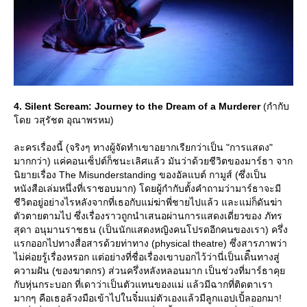
4. Silent Scream: Journey to the Dream of a Murderer
(กำกับ
ดย วสุรัชต อุณาพรหม)
ละครเรื่องนี้ (จริงๆ ทางผู้จัดทำเขาอยากเรียกว่าเป็น "การแสดง"
มากกว่า) แค่คอนเซ็ปต์ก็ชนะเลิศแล้ว มันว่าด้วยชีวิตของมาร์ธา จาก
นิยายเรื่อง The Misunderstanding ของอัลแบต์ กามูส์ (ซึ่งเป็น
หนังสือเล่มหนึ่งที่เราชอบมาก) โดยผู้กำกับตั้งคำถามว่ามาร์ธาจะมี
ชีวิตอยู่อย่างไรหลังจากที่เธอกับแม่ฆ่าพี่ชายไปแล้ว และแม่ก็ดันฆ่า
ตัวตายตามไป ซึ่งเรื่องราวถูกนำเสนอผ่านการแสดงเดี่ยวของ ภัทร
สุดา อนุมานราชธน (เป็นนักแสดงหญิงคนโปรดอีกคนของเรา) ครึ่ง
รกออกไปทางสื่อสารด้วยท่าทาง (physical theatre) ซึ่งสารภาพว่า
ไม่ค่อยรู้เรื่องหรอก แต่อย่างที่ชื่อเรื่องเขาบอกไว้ว่านี่เป็นเดิืนทางสู่
ความฝัน (ของฆาตกร) ส่วนครึ่งหลังหลอนมาก เป็นช่วงที่มาร์ธาคุ
กับหุ่นกระบอก ที่เดาว่าเป็นตัวแทนของแม่ แล้วมีฉากที่ติดตาเรา
มากๆ คือเธอล้วงมือเข้าไปในจิ๋มแม่ตัวเองแล้วมีลูกแอปเปิ้ลออกมา!