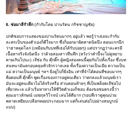
6. ช่อมาลีรำลึก
(กำกับโดย ปานรัตน กริชชาญชัย)
ปกติชอบการแสดงของปานรัตนมากๆ อยู่แล้ว พอรู้ว่าเธอจะกำกับ
ละครเป็นของตัวเองก็ดีใจมาก ซึ่งก็ออกมาผิดคาดนิดนึง ตอนแรกนึก
ว่าฮาหลุดโลก (เหมือนกับบทที่เธอได้รับบ่อยๆ) แต่ปรากฏว่าละครมี
เนื้อหาจริงจังนิดนึง ว่าด้วยสองสาวทึนทึก (หวังว่าคำนี้จะไม่ดูหยาบ
คายเกินไปนะ) เจ๊ช่อ กับ ตุ๊กติ๊ก ผู้หญิงสองคนนี้คุยกันไปทั้งเรื่อง ซึ่งบท
สนทนามันครอบคลุมทั่วจักรวาลเลย ทั้งเรื่องความเป็นเมีย ความเป็น
ม่ ความเป็นมนุษย์ ฯลฯ ยิ่งดูไปก็ยิ่งอิน เท่าที่จำได้ตอนที่ชอบมากๆ
คือตอนที่ ตุ๊กติ๊ก พูดเรื่องของการอยู่คนเดียว ว่าตกลงแล้วมนุษย์เรา
มันจะอยู่คนเดียวไม่ได้จริงหรือ ส่วนตอนท้ายๆ ที่เป็นพล็อตเจ๊ช่อไป
เที่ยวทะเล แล้วเริ่มหาทางให้ชีวิตตัวเองก็ชอบ ต้องขอชมตรงนี้ว่า
คุณเยาวลักษณ์ เมฆกุลวิโรจน์ เล่นได้ดีมาก (รอบที่เราดูคุณบ่ว
พลาดเหยียบเปลือกหอยประกอบฉาก แต่ก็เล่นต่อไปอย่างสมบูรณ์
บบ)