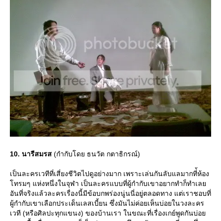
10. นารีสมรส
(กำกับโดย ธนวัต กตาธิกรณ์)
เป็นละครเวทีที่เสี่ยงชีวิตไปดูอย่างมาก เพราะเล่นกันลับแลมากที่้ห้อง
ทรมๆ แห่งหนึ่งในจุฬา เป็นละครแบบที่ผู้กำกับเขาอยากทำก็ทำเล
อันที่จริงแล้วละครเรื่องนี้มีข้อบกพร่องนู่นนี่อยู่ตลอดทาง แต่เราชอบที่
ผู้กำกับเขาเลือกประเด็นเลสเบี้ยน ซึ่งมันไม่ค่อยเห็นบ่อยในวงละคร
เวที (หรือศิลปะทุกแขนง) ของบ้านเรา ในขณะที่เรื่องเกย์พูดกันบ่อ