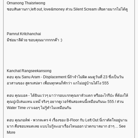
Ornanong Thaisriwong
ชอบสันดานกา,left out, love&money ส่วน Silent Scream เสียดายมากไม่ได้ดู
Parnrut Kritchanchai
มีช่อมาลีด้วย ขอบคุณมากกกกค๊า :)
Kanchat Rangseekansong
ตอบ คุณ Sanu Aram - Displacement นี่ถ้าจำไม่ผิด ผมดูวันที่ 23 ซึ่งเป็นวัน
อวสานของ สูตรเสน่หา เพื่อนทุกคนก็ทักว่า แกไม่อยู่บ้านได้ไง 555
ตอบ คุณบอล - ได้ยินแว่วๆ มาว่ารอบแรกคุณจาหัวแตก หรืออะไรรึป่ะ ที่ต้องให้
คุณปูเป้เล่นแทน แหม๊ จริงๆ อยากดูเวอร์ชันสองคนนี้เหมือนกันนะ 555 / ส่วน
Water Time เราเฉยๆ ไม่รู้ทำไมเหมือนกัน
ตอบ คุณกอล์ฟ - พวกละคร 4 เรื่องของ B-Floor กับ Left Out นี่เราตัดใจอยู่นาน
มาก คือชอบหมดเลย แบบไม่รู้จะเอาเรื่องไหนออก ปวดกบาลมาก ฮ่าๆ ... See
More