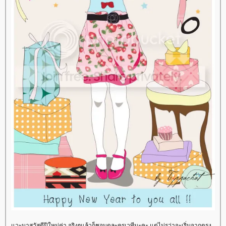
วะมาสวัสดีปีใหม่ค่า จริงๆแล้วก็ชอบดูละครเวทีนะคะ แต่ไม่รุว่าจะเริ่มจากตรง