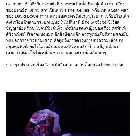
เพราะการอ้างอิงกับหลายสิ่งที่เราชอบเป็นดั้งเดิมอยู่แล้ว เช่น เรื่อง
ของมนุษย์ต่างดาว (เราเป็นสาวก The X-Files) หรือ เพลง Star Man
ของ David Bowie การแสดงของละครยังน่าสนใจมาก เปรียบไปแล้ว
คงเหมือนมีหลายกระบวนยุทธในไม่กี่นาที มีตั้งแต่จริงจัง ซีเรียส
ปัญญาอ่อนคิกขุ ไปจนถึงเล่นงิ้ว! ซึ่งนักแสดงหญิงของเรื่อง ศศพินทุ์
ศิริวาณิชย์ ก็เอาอยู่ทั้งหมด อีกสิ่งที่ชอบคือ การพูดถึงสันติภาพของมัน
ที่แปลกกว่าชาวบ้านเขาดี คือพูดถึงการดำรงอยู่ของความเชื่อของ
กลุ่มคนที่เชื่ออะไรไม่เหมือนกระแสสังคมหลัก ซึ่งคนที่ถูกเพื่อนด่า
เสมอว่าคิดอะไรไม่เหมือนชาวบ้านอย่างเราย่อมอิน ฮ่าๆ
ป.ล. รูปประกอบเรื่อง "จานบิน" เอามาจากบล็อกของ Filmvirus จ้ะ