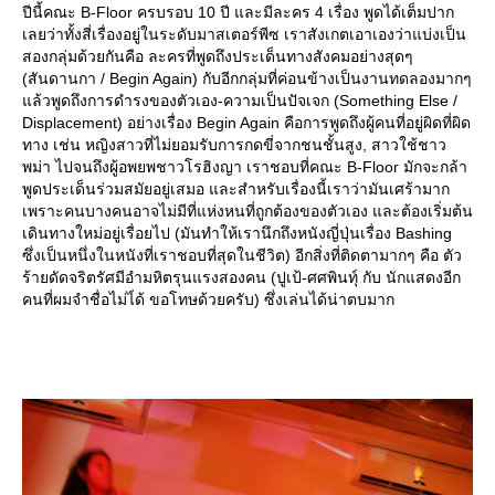
ปีนี้คณะ B-Floor ครบรอบ 10 ปี และมีละคร 4 เรื่อง พูดได้เต็มปาก
เลยว่าทั้งสี่เรื่องอยู่ในระดับมาสเตอร์พีซ เราสังเกตเอาเองว่าแบ่งเป็น
สองกลุ่มด้วยกันคือ ละครที่พูดถึงประเด็นทางสังคมอย่างสุดๆ
(สันดานกา / Begin Again) กับอีกกลุ่มที่ค่อนข้างเป็นงานทดลองมากๆ
ล้วพูดถึงการดำรงของตัวเอง-ความเป็นปัจเจก (Something Else /
Displacement) อย่างเรื่อง Begin Again คือการพูดถึงผู้คนที่อยู่ผิดที่ผิด
ทาง เช่น หญิงสาวที่ไม่ยอมรับการกดขี่จากชนชั้นสูง, สาวใช้ชาว
พม่า ไปจนถึงผู้อพยพชาวโรฮิงญา เราชอบที่คณะ B-Floor มักจะกล้า
พูดประเด็นร่วมสมัยอยู่เสมอ และสำหรับเรื่องนี้เราว่ามันเศร้ามาก
เพราะคนบางคนอาจไม่มีที่แห่งหนที่ถูกต้องของตัวเอง และต้องเริ่มต้น
เดินทางใหม่อยู่เรื่อยไป (มันทำให้เรานึกถึงหนังญี่ปุ่นเรื่อง Bashing
ซึ่งเป็นหนึ่งในหนังที่เราชอบที่สุดในชีวิต) อีกสิ่งที่ติดตามากๆ คือ ตัว
ร้ายดัดจริตรัศมีอำมหิตรุนแรงสองคน (ปูเป้-ศศพินทุ์ กับ นักแสดงอีก
คนที่ผมจำชื่อไม่ไ่ด้ ขอโทษด้วยครับ) ซึ่งเล่นได้น่าตบมาก