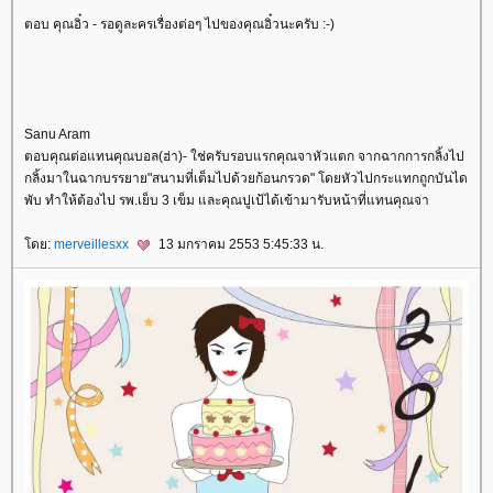
ตอบ คุณอิ๋ว - รอดูละครเรื่องต่อๆ ไปของคุณอิ๋วนะครับ :-)
Sanu Aram
ตอบคุณต่อแทนคุณบอล(ฮ่า)- ใช่ครับรอบแรกคุณจาหัวแตก จากฉากการกลิ้งไป
กลิ้งมาในฉากบรรยาย"สนามที่เต็มไปด้วยก้อนกรวด" โดยหัวไปกระแทกถูกบันได
พับ ทำให้ต้องไป รพ.เย็บ 3 เข็ม และคุณปูเป้ได้เข้ามารับหน้าที่แทนคุณจา
ดย:
merveillesxx
13 มกราคม 2553 5:45:33 น.