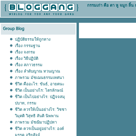
กรรมเก่า คือ ตา หู จมูก ลิ้
ปฏิบัติธรรมให้ถูกทาง
เรื่อง กรรมฐาน
เรื่อง จงกรม
เรื่อง วิธีปฏิบัติ
เรื่อง สภาวธรรม
เรื่อง ลำดับญาณ ทวนญาณ
ภาพรวม มัชเฌนธรรมเทศนา
ชีวิต คืออะไร: ขันธ์, อายตนะ
ชีวิต เป็นอย่างไร: ไตรลักษณ์
ชีวิต เป็นไปอย่างไร: ปฏฺิจจสมุ
ปบาท, กรรม
ชีวิต ควรให้เป็นอย่างไร: วิชชา
วิมุตติ วิสุทธิ สันติ นิพพาน
ภาพรวม มัชฌิมาปฏิปทา
ชีวิต ควรเป็นอยู่อย่างไร: องค์
มรรค,อริยสัจจ์