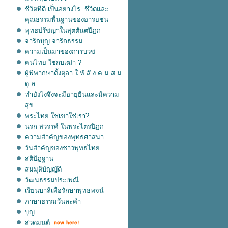
ชีวิตที่ดี เป็นอย่างไร: ชีวิตและ
คุณธรรมพื้นฐานของอารยชน
พุทธปรัชญาในสุตตันตปิฎก
จาริกบุญ จารึกธรรม
ความเป็นมาของการบวช
ฅนไทย ใช่กบเฒ่า ?
ผู้พิพากษาตั้งตุลา ใ ห้ สั ง ค ม ส ม
ดุ ล
ทำยังไงจึงจะมีอายุยืนและมีความ
สุข
พระไทย ใช่เขาใช่เรา?
นรก สวรรค์ ในพระไตรปิฎก
ความสำคัญของพุทธศาสนา
วันสำคัญของชาวพุทธไทย
สติปัฏฐาน
สมมุติบัญญัติ
วัฒนธรรมประเพณี
เรียนบาลีเพื่อรักษาพุทธพจน์
ภาษาธรรมวันละคำ
บุญ
สวดมนต์