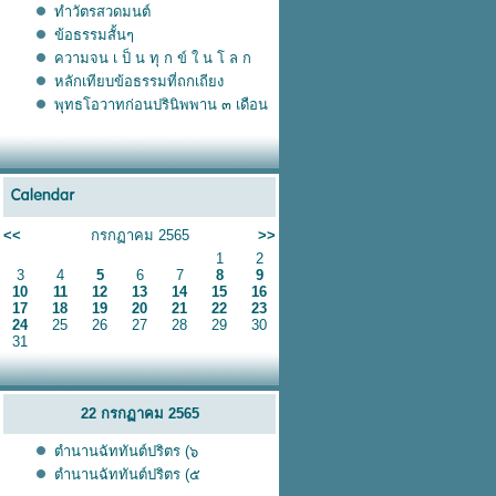
ทำวัตรสวดมนต์
ข้อธรรมสั้นๆ
ความจน เ ป็ น ทุ ก ข์ ใ น โ ล ก
หลักเทียบข้อธรรมที่ถกเถียง
พุทธโอวาทก่อนปรินิพพาน ๓ เดือน
<<
กรกฏาคม 2565
>>
1
2
3
4
5
6
7
8
9
10
11
12
13
14
15
16
17
18
19
20
21
22
23
24
25
26
27
28
29
30
31
22 กรกฏาคม 2565
ตำนานฉัททันต์ปริตร (๖
ตำนานฉัททันต์ปริตร (๕