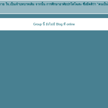
น กาย ใจ.เป็นเจ้าบทบาทเดิม จากนั้น การศึกษาอาศัยปรโตโฆสะ ซึ่งมีคติว่า "คนเป็
Group นี้ ยังไม่มี Blog ที่ online