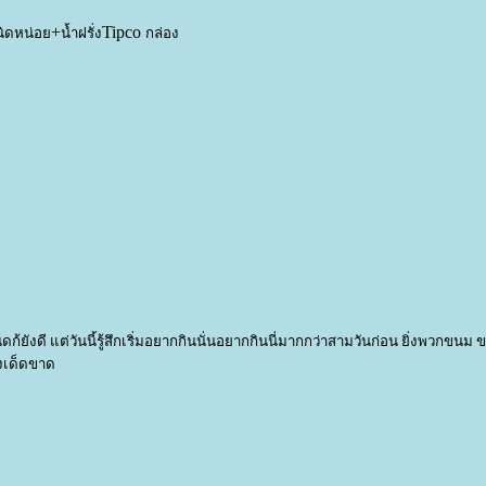
+
Tipco
กนิดหน่อ
น้ำฝรั่ง
กล่อง
ก้ยังดี แต่วันนี้รู้สึกเริ่มอยากกินนั่นอยากกินนี่มากกว่าสามวันก่อน ยิ่งพวกขนม 
องเด็ดขาด