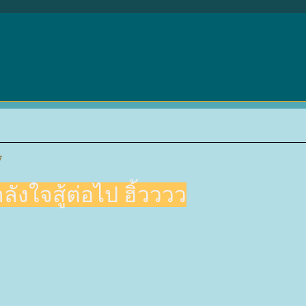
7
ลังใจสู้ต่อไป ฮิ้วววว