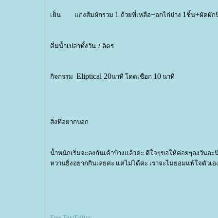
1
+
1
+
เย็น
กงส้มผักรวม
ถ้วยที่เหลือ
อกไก่ย่าง
ชิ้น
ผัดผั
ดื่มน้ำเปล่าทั้งวัน
2 ลิตร
Eliptical 20
10
กิจกรรม
นาที โดดเชือก
นาที
สิ่งที่อยากบอก
น้ำหนักเริ่มจะลงกันเค้าบ้างแล้วค่ะ ดีใจๆขอให้ค่อยๆลงวันละนิด
หวานยิ่งอยากกินเลยค่ะ แต่ไม่ได้ค่ะ เราจะไม่ยอมแพ้ใจตัวเ
Free TextEditor