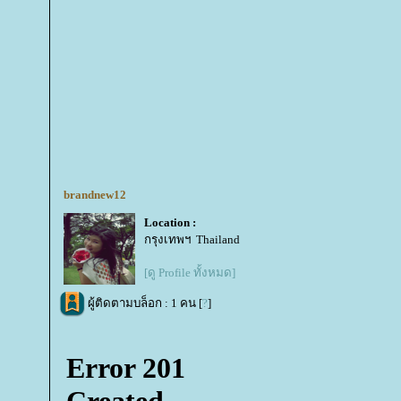
brandnew12
Location :
กรุงเทพฯ Thailand
[ดู Profile ทั้งหมด]
ผู้ติดตามบล็อก : 1 คน [
?
]