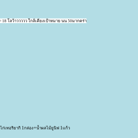
= 18 โลว้าววววว ใกล้เคียงเป้าหมาย นน 50มากคร่า
1
+
1
ไก่เทอริยากิ
กล่อง
น้ำผลไม้ยูนิฟ
ก้ว