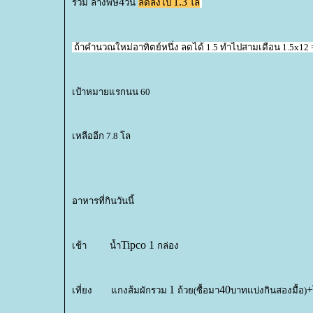
4
1.3
รวม
ล้างพิษ
วัน
ลดลงไป
ล
ถ้าคำนวณใหม่อาทิตย์หนึ่ง ลดได้ 1.5 ทำไปสามเดือน 1.5x12 
เป้าหมายแรกนน 60
เหลืออีก 7.8 โล
อาหารที่กินวันนี้
Tipco 1
เช้า
น้ำ
กล่อง
1
40
+
เที่ยง
กงส้มผักรวม
ถ้วย(ซื้อมา
บาทแบ่งกินสองมื้อ)