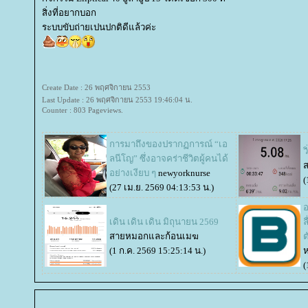
สิ่งที่อยากบอก
ระบบขับถ่ายเปนปกติดีแล้วค่ะ
Create Date : 26 พฤศจิกายน 2553
Last Update : 26 พฤศจิกายน 2553 19:46:04 น.
Counter : 803 Pageviews.
การมาถึงของปรากฏการณ์ “เอ
ว
ลนีโญ” ซึ่งอาจคร่าชีวิตผู้คนได้
ส
อย่างเงียบ ๆ
newyorknurse
(
(27 เม.ย. 2569 04:13:53 น.)
อ
เดิน เดิน เดิน มิถุนายน 2569
ล
สายหมอกและก้อนเมฆ
ต
(1 ก.ค. 2569 15:25:14 น.)
(