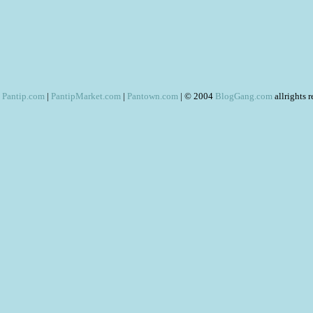
Pantip.com
|
PantipMarket.com
|
Pantown.com
| © 2004
BlogGang.com
allrights 