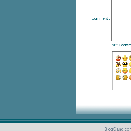
ปลเพลง Thnks Fr The Mmrs -
Fall Out Boy
ปลเพลง High Hopes - Panic! at
the Disco
Comment :
ปลเพลง Make It Hot - ALLY feat.
Pink Sweat$
ปลเพลง Love Me Like You -
Little Mix
ปลเพลง Bloom - TROYE SIVAN
*ส่วน comm
ปลเอกสาร Be Kind -
MARSHMELLO X HALSEY
ปลเพลง Heart Of Gold - SHAWN
MENDES
ปลเพลง Unfaithful - Rihanna
ปลเพลง Let Her Go -
PASSENGER
ปลเพลง Problem - ARIANA
Feat. IGGY AZALEA
ปลเพลง Memory - KANE
BROWN x blackbear
ปลเพลง Something I Need -
BEN HAENOW
ปลเพลง Here is your perfect -
Jamie Miller
BlogGang.com
ปลเพลง Boulevard of broken