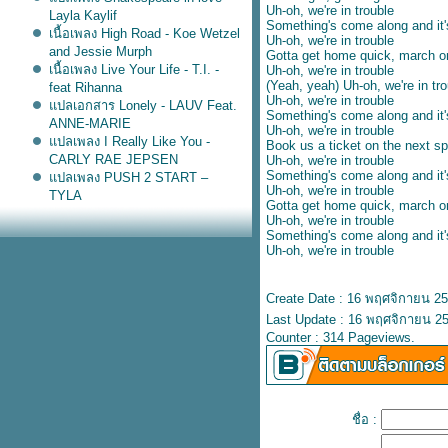
Uh-oh, we're in trouble
Layla Kaylif
Something's come along and it'
เนื้อเพลง High Road - Koe Wetzel
Uh-oh, we're in trouble
and Jessie Murph
Gotta get home quick, march o
เนื้อเพลง Live Your Life - T.I. -
Uh-oh, we're in trouble
(Yeah, yeah) Uh-oh, we're in tr
feat Rihanna
Uh-oh, we're in trouble
ปลเอกสาร Lonely - LAUV Feat.
Something's come along and it'
ANNE-MARIE
Uh-oh, we're in trouble
ปลเพลง I Really Like You -
Book us a ticket on the next sp
CARLY RAE JEPSEN
Uh-oh, we're in trouble
Something's come along and it'
ปลเพลง PUSH 2 START –
Uh-oh, we're in trouble
TYLA
Gotta get home quick, march o
ปลเพลง Ask & You Shall
Uh-oh, we're in trouble
Receive - Rita Ora
Something's come along and it'
ปลเพลง Higher - Clean Bandit
Uh-oh, we're in trouble
feat. iann dior
ปลเพลง Coffee - PINK SWEAT$
Create Date : 16 พฤศจิกายน 2
ปลเพลง September Song - JP
Last Update : 16 พฤศจิกายน 25
COOPER
Counter : 314 Pageviews.
เนื้อเพลง Hold me for a while –
Rednex
เนื้อเพลง Purest of pain – Son by
four
ปลเพลง Bed Chem - Sabrina
ชื่อ :
Carpenter