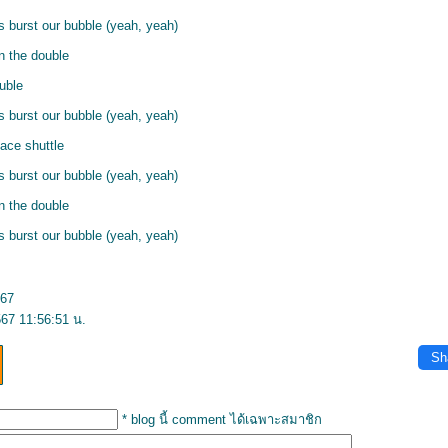
s burst our bubble (yeah, yeah)
n the double
ouble
s burst our bubble (yeah, yeah)
ace shuttle
s burst our bubble (yeah, yeah)
n the double
s burst our bubble (yeah, yeah)
567
67 11:56:51 น.
Sh
* blog นี้ comment ได้เฉพาะสมาชิก