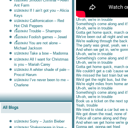
เนื้อเพลง Smooth Criminal – Alien
Ant Farm
ปลเพลง If I ain’t got you – Alicia
Keys
Uh-oh, we're in trouble
ปลเพลง Californication – Red
Something's come along and it'
Hot Chili Peppers
Uh-oh, we're in trouble
เนื้อเพลง Trouble – Shampoo
Gotta get home quick, march o
We've been out all night and w
เนื้อเพลง Foolish games – Jewel
We're walking through the back 
เนื้อเพลง You are not alone –
The party was great, yeah, we we
Michael Jackson
And when we get in, we're gonna
ปลเพลง Take a bow – Madonna
Uh-oh, we're in trouble
Something's come along and it'
ปลเพลง All I want for Christmas
Uh-oh, we're in trouble
is you – Mariah Carey
Gotta get home quick, march o
ปลเพลง A whiter shade of pale –
We couldn't get a cab 'cause w
Procol Harum
We missed the last train but we
We'd get the night bus, but th
ปลเพลง I’ve never been to me –
We're eight miles from home and
Charlene
Uh-oh, we're in trouble
Something's come along and it'
Uh-oh, we're in trouble
Book us a ticket on the next sp
Yeah, trouble
We tried to steal a car but we 
We got down the road, none of 
Police all came along and they 
ปลเพลง Sorry – Justin Bieber
And when we get home we're g
Gonna get, gonna get fried
ปลเพลง Shakespeare in love –