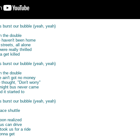
s burst our bubble (yeah, yeah)
n the double
e haven't been home
streets, all alone
re really thrilled
 get killed
s burst our bubble (yeah, yeah)
n the double
e ain't got no money
 thought, "Don't worry"
e night bus never came
 it started to
s burst our bubble (yeah, yeah)
ace shuttle
soon realized
us can drive
took us for a ride
onna get