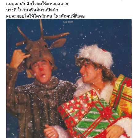
ต่คุณกลับฉีกใจผมให้แหลกสลา
บางที ในวันคริสต์มาสปีหน้า
ผมจะมอบใจให้ใครสักคน ใครสักคนที่พิเศษ