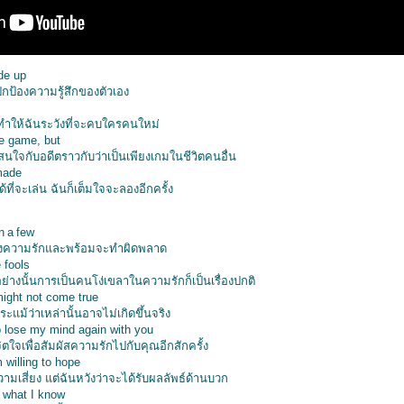
de up
ปกป้องความรู้สึกของตัวเอง
ำให้ฉันระวังที่จะคบใครคนใหม่
he game, but
สนใจกับอดีตราวกับว่าเป็นเพียงเกมในชีวิตคนอื่น
 made
ที่จะเล่น ฉันก็เต็มใจจะลองอีกครั้ง
n a few
งความรักและพร้อมจะทำผิดพลาด
 fools
ย่างนั้นการเป็นคนโง่เขลาในความรักก็เป็นเรื่องปกติ
ight not come true
ระแม้ว่าเหล่านั้นอาจไม่เกิดขึ้นจริง
o lose my mind again with you
เพื่อสัมผัสความรักไปกับคุณอีกสักครั้ง
m willing to hope
ามเสี่ยง แต่ฉันหวังว่าจะได้รับผลลัพธ์ด้านบวก
 what I know