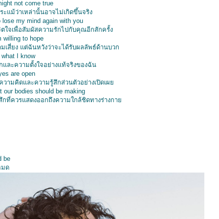
ight not come true
ระแม้ว่าเหล่านั้นอาจไม่เกิดขึ้นจริง
o lose my mind again with you
เพื่อสัมผัสความรักไปกับคุณอีกสักครั้ง
m willing to hope
เสี่ยง แต่ฉันหวังว่าจะได้รับผลลัพธ์ด้านบวก
 what I know
ึกและความตั้งใจอย่างแท้จริงของฉัน
eyes are open
ันความคิดและความรู้สึกส่วนตัวอย่างเปิดเผ
t our bodies should be making
้สึกที่ควรแสดงออกถึงความใกล้ชิดทางร่างกา
d be
งหมด