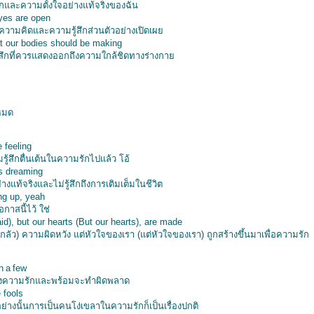
ึกและความตั้งใจอย่างแท้จริงของฉัน
eyes are open
ันความคิดและความรู้สึกส่วนตัวอย่างเปิดเผ
t our bodies should be making
้สึกที่ควรแสดงออกถึงความใกล้ชิดทางร่างกา
งหมด
e feeling
มรู้สึกตื่นเต้นในความรักไปแล้ว โอ้
ss dreaming
างแท้จริงและไม่รู้สึกถึงการเติมเต็มในชีวิต
ng up, yeah
กาสนี้ไว้ ใช่
raid), but our hearts (But our hearts), are made
(กลัว) ความผิดหวัง แต่หัวใจของเรา (แต่หัวใจของเรา) ถูกสร้างขึ้นมาเพื่อความรัก
n a few
งความรักและพร้อมจะทำผิดพลาด
 fools
ย่างนั้นการเป็นคนโง่เขลาในความรักก็เป็นเรื่องปกติ