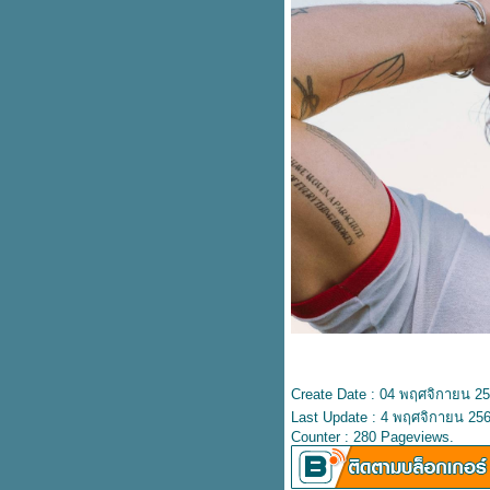
ปลเพลง Problem - ARIANA
Feat. IGGY AZALEA
ปลเพลง Memory - KANE
BROWN x blackbear
ปลเพลง Something I Need -
BEN HAENOW
ปลเพลง Here is your perfect -
Jamie Miller
ปลเพลง Boulevard of broken
dreams – Green Day
ปลเพลง Thunder - IMAGINE
DRAGONS
ปลเพลง Mantra - Jennie
ปลเพลง Pick up the phone –
Henry Moodie
ปลเพลง Alone - Kim Petras &
Nicki Minaj
ปลเพลง Lifeline - Alicia Keys
ปลเพลง The One - Jennifer
Lopez
Create Date : 04 พฤศจิกายน 2
ปลเพลง Hall of Fame - The
Last Update : 4 พฤศจิกายน 256
Script
Counter : 280 Pageviews.
ปลเพลง Babe – Styx
เนื้อเพลง I'm not people - Paul