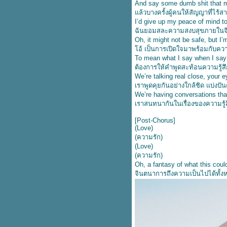
And say some dumb shit that m
ปลเพลง September Song - JP
ล้วบางครั้งผู้คนให้สัญญาที่ไร้สา
COOPER
I’d give up my peace of mind t
เนื้อเพลง Hold me for a while –
ฉันยอมสละความสงบสุขภายในจิตใจ
Rednex
Oh, it might not be safe, but I’
เนื้อเพลง Purest of pain – Son by
อ้ เป็นการเปิดใจมาพร้อมกับความ
four
To mean what I say when I say
ปลเพลง Bed Chem - Sabrina
ต้องการให้คำพูดสะท้อนความรู้ส
Carpenter
We’re talking real close, your 
ปลเพลง Thnks Fr The Mmrs -
เราพูดคุยกันอย่างใกล้ชิด แบ่งป
Fall Out Boy
We’re having conversations tha
ปลเพลง High Hopes - Panic! at
เราสนทนากันในเรื่องของความรู
the Disco
ปลเพลง Make It Hot - ALLY feat.
[Post-Chorus]
Pink Sweat$
(Love)
ปลเพลง Love Me Like You -
(ความรัก)
Little Mix
(Love)
ปลเพลง Bloom - TROYE SIVAN
(ความรัก)
Oh, a fantasy of what this coul
ปลเอกสาร Be Kind -
จินตนาการถึงความเป็นไปได้ทั้
MARSHMELLO X HALSEY
ปลเพลง Heart Of Gold - SHAWN
MENDES
ปลเพลง Unfaithful - Rihanna
ปลเพลง Let Her Go -
PASSENGER