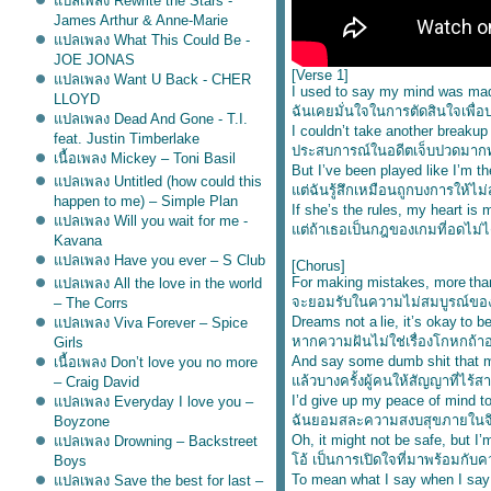
ปลเพลง Rewrite the Stars -
James Arthur & Anne-Marie
ปลเพลง What This Could Be -
JOE JONAS
[Verse 1]
ปลเพลง Want U Back - CHER
I used to say my mind was ma
LLOYD
ฉันเคยมั่นใจในการตัดสินใจเพื่อ
ปลเพลง Dead And Gone - T.I.
I couldn’t take another breakup
feat. Justin Timberlake
ประสบการณ์ในอดีตเจ็บปวดมากท
เนื้อเพลง Mickey – Toni Basil
But I’ve been played like I’m t
ปลเพลง Untitled (how could this
ต่ฉันรู้สึกเหมือนถูกบงการให้ไม่
happen to me) – Simple Plan
If she’s the rules, my heart is
ปลเพลง Will you wait for me -
ต่ถ้าเธอเป็นกฎของเกมที่อดไม่ได้
Kavana
ปลเพลง Have you ever – S Club
[Chorus]
For making mistakes, more tha
ปลเพลง All the love in the world
จะยอมรับในความไม่สมบูรณ์ขอ
– The Corrs
Dreams not a lie, it’s okay to be
ปลเพลง Viva Forever – Spice
หากความฝันไม่ใช่เรื่องโกหกถ้าอ
Girls
And say some dumb shit that m
เนื้อเพลง Don’t love you no more
ล้วบางครั้งผู้คนให้สัญญาที่ไร้สา
– Craig David
I’d give up my peace of mind t
ปลเพลง Everyday I love you –
ฉันยอมสละความสงบสุขภายในจิตใจ
Boyzone
Oh, it might not be safe, but I’
ปลเพลง Drowning – Backstreet
อ้ เป็นการเปิดใจที่มาพร้อมกับคว
Boys
To mean what I say when I say
ปลเพลง Save the best for last –