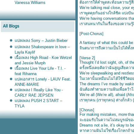
ต้องการให้คำพูดสะท้อนความรู้ส
Vanessa Williams
We’re talking real close, your 
เราพูดคุยกันอย่างใกล้ชิด แบ่งป
We’re having conversations tha
เราสนทนากันในเรื่องของความรู
[Post-Chorus]
ปลเพลง Sorry – Justin Bieber
A fantasy of what this could be
ปลเพลง Shakespeare in love –
จินตนาการถึงความเป็นไปได้ทั้
Layla Kaylif
เนื้อเพลง High Road - Koe Wetzel
[Verse 2]
Thought I’d lost sight, oh, of th
and Jessie Murph
ครั้งหนึ่งเคยคิดว่าฉันสูญเสียควา
เนื้อเพลง Live Your Life - T.I. -
We’re sleepwalking and restle
feat Rihanna
นเวลานั้นเหมือนไม่ได้ใช้ชีวิตอย่
ปลเอกสาร Lonely - LAUV Feat.
The dreams I’ve made by waki
ANNE-MARIE
ฉันต้องทำตามความฝันเพื่อคว้าโอ
ปลเพลง I Really Like You -
We’re all (We’re all), afraid (Af
CARLY RAE JEPSEN
เราทุกคน (เราทุกคน) ต่างก็กลัว 
ปลเพลง PUSH 2 START –
TYLA
[Chorus]
ปลเพลง Ask & You Shall
For making mistakes, more tha
Receive - Rita Ora
จะยอมรับในความไม่สมบูรณ์ขอ
ปลเพลง Higher - Clean Bandit
Dreams not a lie, it’s okay to be
feat. iann dior
หากความฝันไม่ใช่เรื่องโกหกถ้าอ
ปลเพลง Coffee - PINK SWEAT$