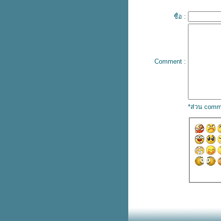
Russel
ปลเพลง Right Person, Wrong
ชื่อ :
Time - HENRY MOODIE
เนื้อเพลง Tubthumping -
Chumbawamba
เนื้อเพลง Always – Atlantic Starr
ปลเพลง OMG - NewJeans
Comment :
ปลเพลง Nothin on you – B.oB.
ปลเพลง Love the way you lie –
Eminem
ปลเพลง Wolves - Selena
Gomez, Marshmello
*ส่วน comm
ปลเพลง Come back to me –
SE7EN
เนื้อเพลง Sunshine Lover –
Wynners
ปลเพลง Sha La La La – The
Wynners
ปลเพลง Fireflies – Owl City
ปลเพลง Rockabye – Clean
Bandit
ปลเพลง Baby, I love your way –
Big Mountain
ปลเพลง Ghost – Justin Bieber
ปลเพลง Last Friday Night –