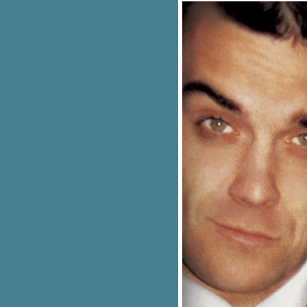
Carpenter
ปลเพลง Thnks Fr The Mmrs -
Fall Out Boy
ปลเพลง High Hopes - Panic! at
the Disco
ปลเพลง Make It Hot - ALLY feat.
Pink Sweat$
ปลเพลง Love Me Like You -
Little Mix
ปลเพลง Bloom - TROYE SIVAN
ปลเอกสาร Be Kind -
MARSHMELLO X HALSEY
ปลเพลง Heart Of Gold - SHAWN
MENDES
ปลเพลง Unfaithful - Rihanna
ปลเพลง Let Her Go -
PASSENGER
ปลเพลง Problem - ARIANA
Feat. IGGY AZALEA
ปลเพลง Memory - KANE
BROWN x blackbear
ปลเพลง Something I Need -
BEN HAENOW
ปลเพลง Here is your perfect -