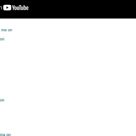
g me on
 on
 on
nna go