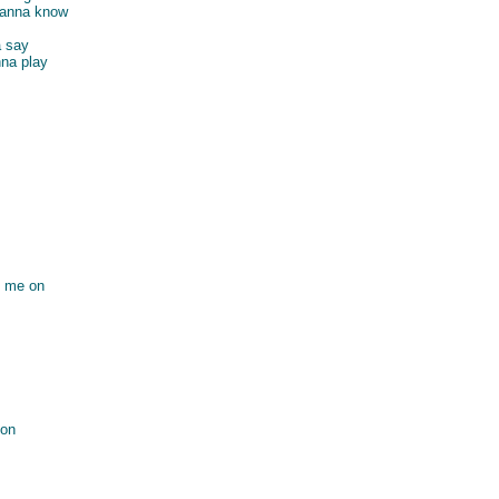
wanna know
 say
na play
g me on
 on