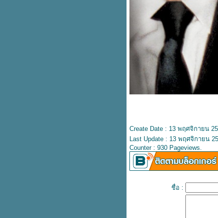
Jamie Miller
ปลเพลง Boulevard of broken
dreams – Green Day
ปลเพลง Thunder - IMAGINE
DRAGONS
ปลเพลง Mantra - Jennie
ปลเพลง Pick up the phone –
Henry Moodie
ปลเพลง Alone - Kim Petras &
Nicki Minaj
ปลเพลง Lifeline - Alicia Keys
ปลเพลง The One - Jennifer
Lopez
ปลเพลง Hall of Fame - The
Script
Create Date : 13 พฤศจิกายน 2
ปลเพลง Babe – Styx
Last Update : 13 พฤศจิกายน 25
เนื้อเพลง I'm not people - Paul
Counter : 930 Pageviews.
Russel
ปลเพลง Right Person, Wrong
Time - HENRY MOODIE
เนื้อเพลง Tubthumping -
ชื่อ :
Chumbawamba
เนื้อเพลง Always – Atlantic Starr
ปลเพลง OMG - NewJeans