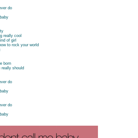
ever do
 baby
ty
 really cool
nd of girl
 how to rock your world
g
re born
really should
ever do
 baby
ever do
 baby