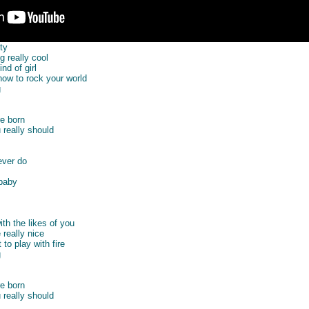
ty
 really cool
nd of girl
 how to rock your world
g
re born
really should
ever do
 baby
ith the likes of you
really nice
 to play with fire
g
re born
really should