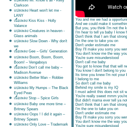
ปลเพลง Mr. Know it all - Kelly
Clarkson
ปลเพลง Heart won't let me -
LANY
You and me we had a opportuni
เนื้อเพลง Kiss Kiss - Holly
And we could make it something
Valance
But you, you think I'm not the ki
ปลเพลง Creatures in heaven -
I'm hear to tell ya baby I know
Glass animals
Don't think that I am that stron
I'm the one to take you on
ปลเพลง Slow Down - Why don't
Don't under estimate me
we
Boy I'll make you sorry you we
เนื้อเพลง Gee – Girls’ Generation
You don't know me the way you 
ปลเพลง Boom, Boom, Boom,
You're sure misunderstood
Don't call me baby
Boom! – Vengaboys
You got to know that that will n
เนื้อเพลง Don’t call me baby –
You know I don't belong to you
Madison Avenue
Its time you knew I'm not your
ปลเพลง Better Man – Robbie
I belong to me
Williams
So don't call me baby
Behind my smile is my IQ
ปลเพลง My Humps – The Black
I must admit this does not sit w
Eyed Peas
You're really sweet mmm you're 
เนื้อเพลง Stop – Spice Girls
But didn't mama ever tell ya not
ปลเพลง Baby one more time –
Don't think that I am that stron
I'm the one to take you on
Britney Spears
Don't under estimate me
ปลเพลง Oops ! I did it again –
Boy I'll make you sorry you we
Britney Spears
You don't know me the way you 
ปลเพลง Only Love – Trademark
You're sure misunderstood