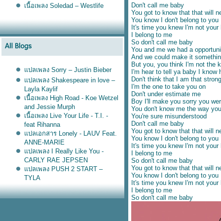
Don't call me baby
เนื้อเพลง Soledad – Westlife
You got to know that that will n
You know I don't belong to you
It's time you knew I'm not your
I belong to me
So don't call me baby
You and me we had a opportuni
And we could make it something
But you, you think I'm not the ki
ปลเพลง Sorry – Justin Bieber
I'm hear to tell ya baby I know
Don't think that I am that stron
ปลเพลง Shakespeare in love –
I'm the one to take you on
Layla Kaylif
Don't under estimate me
เนื้อเพลง High Road - Koe Wetzel
Boy I'll make you sorry you we
and Jessie Murph
You don't know me the way you 
เนื้อเพลง Live Your Life - T.I. -
You're sure misunderstood
Don't call me baby
feat Rihanna
You got to know that that will n
ปลเอกสาร Lonely - LAUV Feat.
You know I don't belong to you
ANNE-MARIE
It's time you knew I'm not your
ปลเพลง I Really Like You -
I belong to me
CARLY RAE JEPSEN
So don't call me baby
You got to know that that will n
ปลเพลง PUSH 2 START –
You know I don't belong to you
TYLA
It's time you knew I'm not your
ปลเพลง Ask & You Shall
I belong to me
Receive - Rita Ora
So don't call me baby
ปลเพลง Higher - Clean Bandit
feat. iann dior