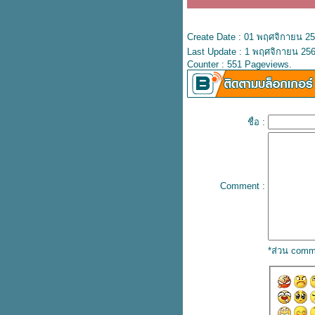
ปลเพลง Problem - ARIANA
Feat. IGGY AZALEA
ปลเพลง Memory - KANE
Create Date : 01 พฤศจิกายน 2
BROWN x blackbear
Last Update : 1 พฤศจิกายน 256
ปลเพลง Something I Need -
Counter : 551 Pageviews.
BEN HAENOW
ปลเพลง Here is your perfect -
Jamie Miller
ปลเพลง Boulevard of broken
ชื่อ :
dreams – Green Day
ปลเพลง Thunder - IMAGINE
DRAGONS
ปลเพลง Mantra - Jennie
ปลเพลง Pick up the phone –
Comment :
Henry Moodie
ปลเพลง Alone - Kim Petras &
Nicki Minaj
ปลเพลง Lifeline - Alicia Keys
ปลเพลง The One - Jennifer
*ส่วน comm
Lopez
ปลเพลง Hall of Fame - The
Script
ปลเพลง Babe – Styx
เนื้อเพลง I'm not people - Paul