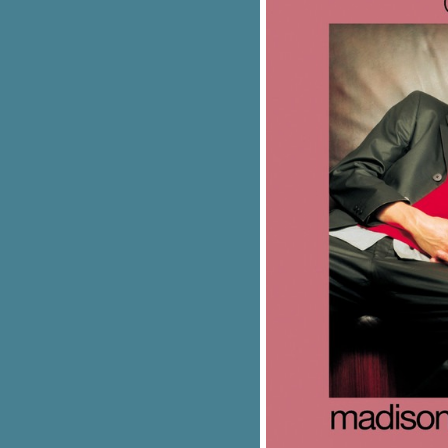
ปลเพลง Coffee - PINK SWEAT$
ปลเพลง September Song - JP
COOPER
เนื้อเพลง Hold me for a while –
Rednex
เนื้อเพลง Purest of pain – Son by
four
ปลเพลง Bed Chem - Sabrina
Carpenter
ปลเพลง Thnks Fr The Mmrs -
Fall Out Boy
ปลเพลง High Hopes - Panic! at
the Disco
ปลเพลง Make It Hot - ALLY feat.
Pink Sweat$
ปลเพลง Love Me Like You -
Little Mix
ปลเพลง Bloom - TROYE SIVAN
ปลเอกสาร Be Kind -
MARSHMELLO X HALSEY
ปลเพลง Heart Of Gold - SHAWN
MENDES
ปลเพลง Unfaithful - Rihanna
ปลเพลง Let Her Go -
PASSENGER