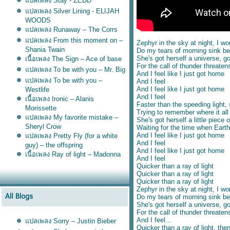
ปลเพลง Stay - ZEDD
ปลเพลง Silver Lining - ELIJAH
WOODS
ปลเพลง Runaway – The Corrs
ปลเพลง From this moment on –
Zephyr in the sky at night, I w
Shania Twain
Do my tears of morning sink b
She's got herself a universe, g
เนื้อเพลง The Sign – Ace of base
For the call of thunder threate
ปลเพลง To be with you – Mr. Big
And I feel like I just got home
ปลเพลง To be with you –
And I feel
And I feel like I just got home
Westlife
And I feel
เนื้อเพลง Ironic – Alanis
Faster than the speeding light, 
Morissette
Trying to remember where it al
ปลเพลง My favorite mistake –
She's got herself a little piece
Sheryl Crow
Waiting for the time when Earth
And I feel like I just got home
ปลเพลง Pretty Fly (for a white
And I feel
guy) – the offspring
And I feel like I just got home
เนื้อเพลง Ray of light – Madonna
And I feel
Quicker than a ray of light
Quicker than a ray of light
Quicker than a ray of light
Zephyr in the sky at night, I w
Do my tears of morning sink b
She's got herself a universe, g
For the call of thunder threate
And I feel...
ปลเพลง Sorry – Justin Bieber
Quicker than a ray of light, the