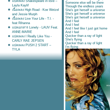
ปลเพลง Shakespeare in love –
Someone else will be there
Layla Kaylif
Through the endless years
เนื้อเพลง High Road - Koe Wetzel
She's got herself a universe
She's got herself a universe
and Jessie Murph
She's got herself a universe
เนื้อเพลง Live Your Life - T.I. -
And I feel
feat Rihanna
And I feel
ปลเอกสาร Lonely - LAUV Feat.
And I feel like I just got home
ANNE-MARIE
And I feel
Quicker than a ray of light
ปลเพลง I Really Like You -
She's flying
CARLY RAE JEPSEN
Quicker than a ray of light
ปลเพลง PUSH 2 START –
I'm flying
TYLA
ปลเพลง Ask & You Shall
Receive - Rita Ora
ปลเพลง Higher - Clean Bandit
feat. iann dior
ปลเพลง Coffee - PINK SWEAT$
ปลเพลง September Song - JP
COOPER
เนื้อเพลง Hold me for a while –
Rednex
เนื้อเพลง Purest of pain – Son by
four
ปลเพลง Bed Chem - Sabrina
Carpenter