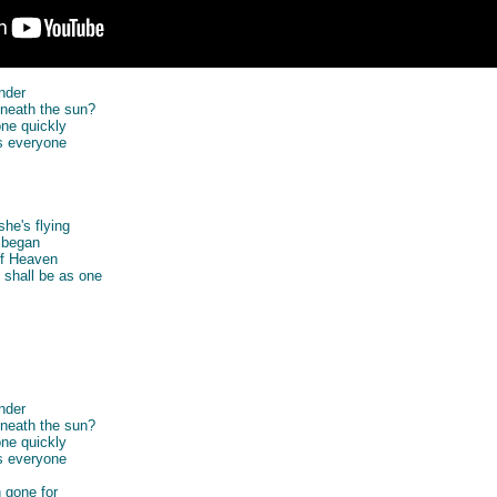
onder
eneath the sun?
one quickly
ns everyone
she's flying
l began
 of Heaven
 shall be as one
onder
eneath the sun?
one quickly
ns everyone
n gone for