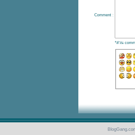
dreams – Green Day
ปลเพลง Thunder - IMAGINE
Comment :
DRAGONS
ปลเพลง Mantra - Jennie
ปลเพลง Pick up the phone –
Henry Moodie
ปลเพลง Alone - Kim Petras &
*ส่วน comm
Nicki Minaj
ปลเพลง Lifeline - Alicia Keys
ปลเพลง The One - Jennifer
Lopez
ปลเพลง Hall of Fame - The
Script
ปลเพลง Babe – Styx
เนื้อเพลง I'm not people - Paul
Russel
ปลเพลง Right Person, Wrong
Time - HENRY MOODIE
เนื้อเพลง Tubthumping -
Chumbawamba
เนื้อเพลง Always – Atlantic Starr
ปลเพลง OMG - NewJeans
BlogGang.com
ปลเพลง Nothin on you – B.oB.