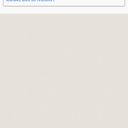
คุณhaiku
,
คุณนายแว่นขยันเที่ยว