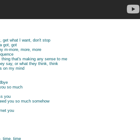
 get what I want, don't stop
 got, got
 any m-more, more, more
sequence
y thing that's making any sense to me
ey say, or what they think, think
's on my mind
dbye
 you so much
ss you
, need you so much somehow
 met you
, time, time