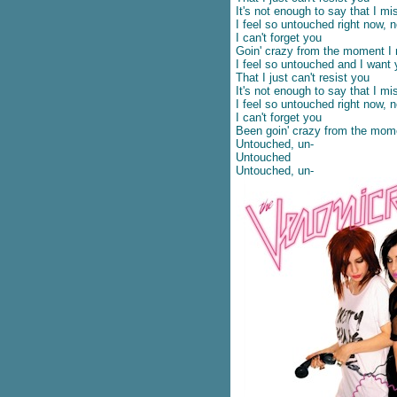
ปลเพลง Make It Hot - ALLY feat.
It's not enough to say that I mi
I feel so untouched right now
Pink Sweat$
I can't forget you
ปลเพลง Love Me Like You -
Goin' crazy from the moment I
Little Mix
I feel so untouched and I want
ปลเพลง Bloom - TROYE SIVAN
That I just can't resist you
It's not enough to say that I mi
ปลเอกสาร Be Kind -
I feel so untouched right now
MARSHMELLO X HALSEY
I can't forget you
ปลเพลง Heart Of Gold - SHAWN
Been goin' crazy from the mom
MENDES
Untouched, un-
ปลเพลง Unfaithful - Rihanna
Untouched
Untouched, un-
ปลเพลง Let Her Go -
PASSENGER
ปลเพลง Problem - ARIANA
Feat. IGGY AZALEA
ปลเพลง Memory - KANE
BROWN x blackbear
ปลเพลง Something I Need -
BEN HAENOW
ปลเพลง Here is your perfect -
Jamie Miller
ปลเพลง Boulevard of broken
dreams – Green Day
ปลเพลง Thunder - IMAGINE
DRAGONS