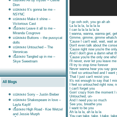
เนื้อเพลง All by myself – Celine
Dion
ปลเพลง It’s gonna be me –
NSYNC
ปลเพลง Make it shine –
I go ooh ooh, you go ah ah
Victorious Cast
La la la la, la la la la
เนื้อเพลง Leave it all to me –
I can la la la la la la
Miranda Cosgrove
I wanna, wanna, wanna get, get,
Gimme, gimme, gimme whatcha
ปลเพลง Buttons – the pussycat
'Cause I can't wait, wait, wait
dolls
Don't even talk about the con
ปลเพลง Untouched – The
'Cause right now you're the onl
Veronicas
And I don't give a damn what th
เนื้อเพลง Tangled up in me –
'Cause you're the only one who
I'll never, ever let you leave me
Skye Sweetnam
I'll try to stop time forever
Never wanna hear you say goo
I feel so untouched and I want
That I just can't resist you
It's not enough to say that I mi
I feel so untouched right now
I can't forget you
Goin' crazy from the moment I
ปลเพลง Sorry – Justin Bieber
Untouched, un-
ปลเพลง Shakespeare in love –
And I need you so much
See you, breathe you
Layla Kaylif
I want to be you
เนื้อเพลง High Road - Koe Wetzel
Ah la la la, ah la la la
and Jessie Murph
You can take, take, t-take, take