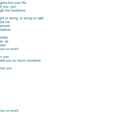
gotta live your life
of you, you
ugh the loneliness
ght or wrong, or wrong or right
 and me
 around
t behind
 today
up, up
down
 you so much
ss you
, need you so much somehow
 met you
 you so much