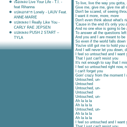
เนื้อเพลง Live Your Life - T.I. -
To live, live the way you gotta, 
feat Rihanna
Give me, give me, give me all 
Don't be scared, of seeing thro
ปลเอกสาร Lonely - LAUV Feat.
I want it more, more, more
ANNE-MARIE
Don't even think about what's ri
ปลเพลง I Really Like You -
'Cause in the end it's only you
CARLY RAE JEPSEN
And no one else is going to be
ปลเพลง PUSH 2 START –
To answer all the questions lef
And you and I are meant to be
TYLA
So even if the world falls down
ปลเพลง Ask & You Shall
You've still got me to hold you 
Receive - Rita Ora
And I will never let you down, 
ปลเพลง Higher - Clean Bandit
I feel so untouched and I want
feat. iann dior
That I just can't resist you
It's not enough to say that I mi
ปลเพลง Coffee - PINK SWEAT$
I feel so untouched right now
ปลเพลง September Song - JP
I can't forget you
COOPER
Goin' crazy from the moment I
เนื้อเพลง Hold me for a while –
Untouched, un-
Untouched
Rednex
Untouched, un-
เนื้อเพลง Purest of pain – Son by
Untouched
four
Untouched, un-
ปลเพลง Bed Chem - Sabrina
Ah la la la
Carpenter
Ah la la la
Untouched, un-
ปลเพลง Thnks Fr The Mmrs -
Ah la la la
Fall Out Boy
Ah la la la
ปลเพลง High Hopes - Panic! at
I feel so untouched and I want
the Disco
That I just can't resist you