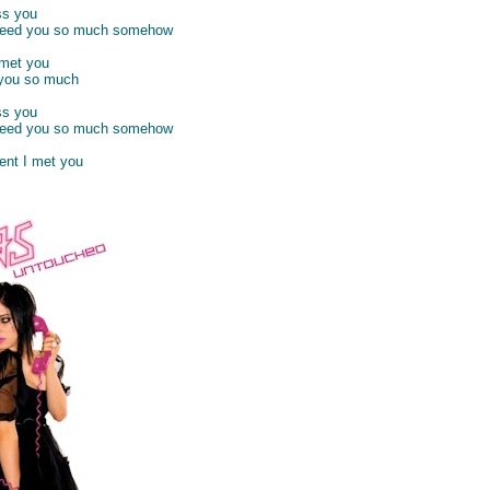
ss you
, need you so much somehow
 met you
 you so much
ss you
, need you so much somehow
ent I met you