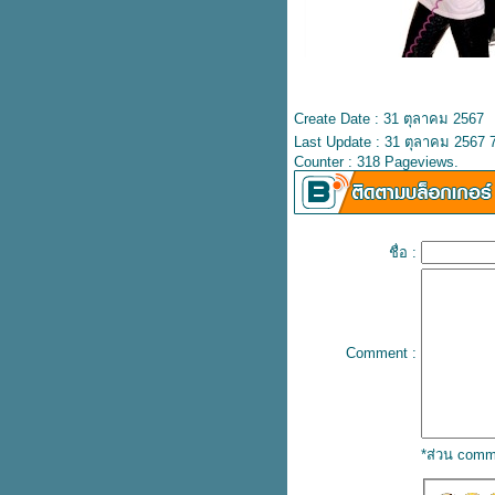
ปลเพลง Mantra - Jennie
ปลเพลง Pick up the phone –
Henry Moodie
ปลเพลง Alone - Kim Petras &
Nicki Minaj
ปลเพลง Lifeline - Alicia Keys
Create Date : 31 ตุลาคม 2567
ปลเพลง The One - Jennifer
Last Update : 31 ตุลาคม 2567 
Lopez
Counter : 318 Pageviews.
ปลเพลง Hall of Fame - The
Script
ปลเพลง Babe – Styx
เนื้อเพลง I'm not people - Paul
Russel
ชื่อ :
ปลเพลง Right Person, Wrong
Time - HENRY MOODIE
เนื้อเพลง Tubthumping -
Chumbawamba
เนื้อเพลง Always – Atlantic Starr
Comment :
ปลเพลง OMG - NewJeans
ปลเพลง Nothin on you – B.oB.
ปลเพลง Love the way you lie –
Eminem
*ส่วน comm
ปลเพลง Wolves - Selena
Gomez, Marshmello