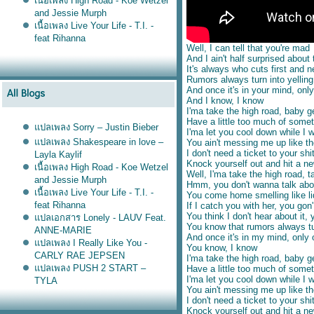
เนื้อเพลง High Road - Koe Wetzel
and Jessie Murph
เนื้อเพลง Live Your Life - T.I. -
feat Rihanna
Well, I can tell that you're mad
And I ain't half surprised about
It's always who cuts first and 
Rumors always turn into yelling
And once it's in your mind, onl
And I know, I know
I'ma take the high road, baby g
Have a little too much of someth
ปลเพลง Sorry – Justin Bieber
I'ma let you cool down while I 
ปลเพลง Shakespeare in love –
You ain't messing me up like th
I don't need a ticket to your sh
Layla Kaylif
Knock yourself out and hit a n
เนื้อเพลง High Road - Koe Wetzel
Well, I'ma take the high road, t
and Jessie Murph
Hmm, you don't wanna talk about
เนื้อเพลง Live Your Life - T.I. -
You come home smelling like liq
feat Rihanna
If I catch you with her, you go
You think I don't hear about it, 
ปลเอกสาร Lonely - LAUV Feat.
You know that rumors always tur
ANNE-MARIE
And once it's in my mind, only 
ปลเพลง I Really Like You -
You know, I know
CARLY RAE JEPSEN
I'ma take the high road, baby g
ปลเพลง PUSH 2 START –
Have a little too much of someth
I'ma let you cool down while I 
TYLA
You ain't messing me up like th
ปลเพลง Ask & You Shall
I don't need a ticket to your sh
Receive - Rita Ora
Knock yourself out and hit a n