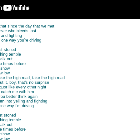
 that since the day that we met
never who bleeds last
 and fighting
y one way you're driving
et stoned
ing terrible
walk out
e times before
itshow
ew low
ake the high road, take the high road
 it, boy, that's no surprise
uor like every other night
n' catch me with him
you better think again
n into yelling and fighting
one way I'm driving
et stoned
ing terrible
walk out
e times before
itshow
ew low