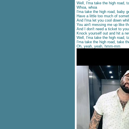
ปลเพลง Higher - Clean Bandit
Well, I'ma take the high road, t
feat. iann dior
Whoa, whoa
I'ma take the high road, baby g
ปลเพลง Coffee - PINK SWEAT$
Have a little too much of someth
ปลเพลง September Song - JP
And I'ma let you cool down whil
COOPER
You ain't messing me up like th
เนื้อเพลง Hold me for a while –
And I don't need a ticket to yo
Knock yourself out and hit a n
Rednex
Well, I'ma take the high road, t
เนื้อเพลง Purest of pain – Son by
I'ma take the high road, take th
four
Oh, yeah, yeah, hmm-mm
ปลเพลง Bed Chem - Sabrina
Carpenter
ปลเพลง Thnks Fr The Mmrs -
Fall Out Boy
ปลเพลง High Hopes - Panic! at
the Disco
ปลเพลง Make It Hot - ALLY feat.
Pink Sweat$
ปลเพลง Love Me Like You -
Little Mix
ปลเพลง Bloom - TROYE SIVAN
ปลเอกสาร Be Kind -
MARSHMELLO X HALSEY
ปลเพลง Heart Of Gold - SHAWN
MENDES
ปลเพลง Unfaithful - Rihanna