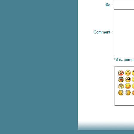
ปลเพลง Babe – Styx
ชื่อ :
เนื้อเพลง I'm not people - Paul
Russel
ปลเพลง Right Person, Wrong
Time - HENRY MOODIE
เนื้อเพลง Tubthumping -
Comment :
Chumbawamba
เนื้อเพลง Always – Atlantic Starr
ปลเพลง OMG - NewJeans
ปลเพลง Nothin on you – B.oB.
ปลเพลง Love the way you lie –
*ส่วน comm
Eminem
ปลเพลง Wolves - Selena
Gomez, Marshmello
ปลเพลง Come back to me –
SE7EN
เนื้อเพลง Sunshine Lover –
Wynners
ปลเพลง Sha La La La – The
Wynners
ปลเพลง Fireflies – Owl City
ปลเพลง Rockabye – Clean
Bandit
ปลเพลง Baby, I love your way –