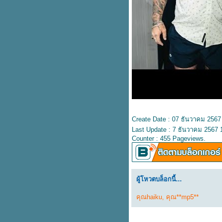
ปลเพลง Let Her Go -
PASSENGER
ปลเพลง Problem - ARIANA
Feat. IGGY AZALEA
ปลเพลง Memory - KANE
BROWN x blackbear
ปลเพลง Something I Need -
BEN HAENOW
ปลเพลง Here is your perfect -
Jamie Miller
ปลเพลง Boulevard of broken
dreams – Green Day
ปลเพลง Thunder - IMAGINE
Create Date : 07 ธันวาคม 2567
DRAGONS
Last Update : 7 ธันวาคม 2567 
ปลเพลง Mantra - Jennie
Counter : 455 Pageviews.
ปลเพลง Pick up the phone –
Henry Moodie
ปลเพลง Alone - Kim Petras &
Nicki Minaj
ผู้โหวตบล็อกนี้...
ปลเพลง Lifeline - Alicia Keys
ปลเพลง The One - Jennifer
คุณhaiku
,
คุณ**mp5**
Lopez
ปลเพลง Hall of Fame - The
Script