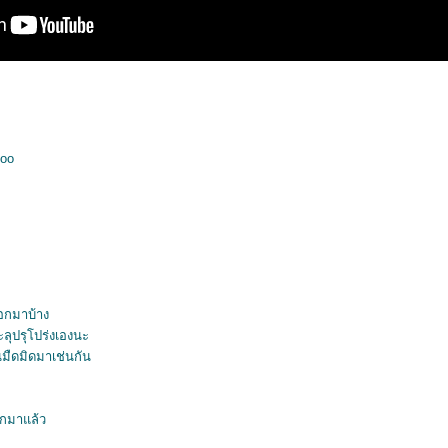
too
อกมาบ้าง
ลุปรุโปร่งเองนะ
นมืดมิดมาเช่นกัน
อกมาแล้ว