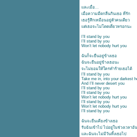
ปลเพลง Boulevard of broken
ละเมื่อ
dreams – Green Day
ปลเพลง Thunder - IMAGINE
เมื่อความมืดกลืนกินเธอ ที่รัก
DRAGONS
เธอรู้สึกเหมือนอยู่ตัวคนเดียว
ปลเพลง Mantra - Jennie
ต่เธอจะไม่โดดเดี่ยวหรอกนะ
ปลเพลง Pick up the phone –
Henry Moodie
I’ll stand by you
I’ll stand by you
ปลเพลง Alone - Kim Petras &
Won’t let nobody hurt you
Nicki Minaj
ปลเพลง Lifeline - Alicia Keys
ฉันก็จะยืนอยู่ข้างเธอ
ปลเพลง The One - Jennifer
ฉันจะยืนอยู่ข้างเธอนะ
Lopez
จะไม่ยอมให้ใครทำร้ายเธอได้
ปลเพลง Hall of Fame - The
I’ll stand by you
Script
Take me in, into your darkest h
ปลเพลง Babe – Styx
And I’ll never desert you
เนื้อเพลง I'm not people - Paul
I’ll stand by you
I’ll stand by you
Russel
Won’t let nobody hurt you
ปลเพลง Right Person, Wrong
I’ll stand by you
Time - HENRY MOODIE
Won’t let nobody hurt you
เนื้อเพลง Tubthumping -
I’ll stand by you
Chumbawamba
เนื้อเพลง Always – Atlantic Starr
ฉันจะยืนเคียงข้างเธอ
ปลเพลง OMG - NewJeans
รับฉันเข้าไป ไปอยู่ในช่วงเวลาอ
ปลเพลง Nothin on you – B.oB.
ละฉันจะไม่มีวันทิ้งเธอไป