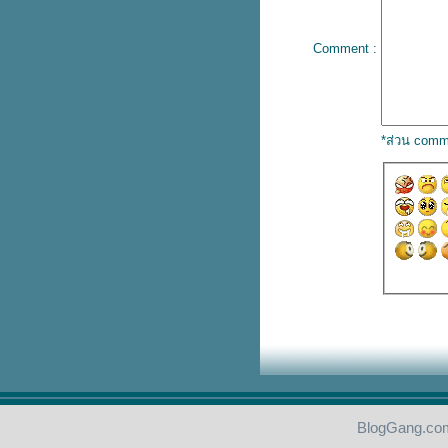
Rae Jepsen
ปลเพลง Love story – Taylor
Comment :
Swift
ปลเพลง Firework – Katy Perry
ปลเพลง Made you look – Mehan
Trainor
ปลเพลง Halo – Beyonce
*ส่วน comm
ปลเพลง Thinking out loud – Ed
Sheeran
ปลเพลง Price Tag – Jessie J
ปลเพลง Careless whisper –
George Michael
ปลเพลง I’ll stand by you – Girls
Aloud
ปลเพลง My happy ending – Avril
Lavigne
ปลเพลง Every Time You Go
Away – Paul Young
ปลเพลง Can’t fight this feeling –
REO Speedwagon
ปลเพลง True – Spandau Ballet
เนื้อเพลง If you don’t know me by
now – Simply Red
BlogGang.com
ปลเพลง Take my breath away –