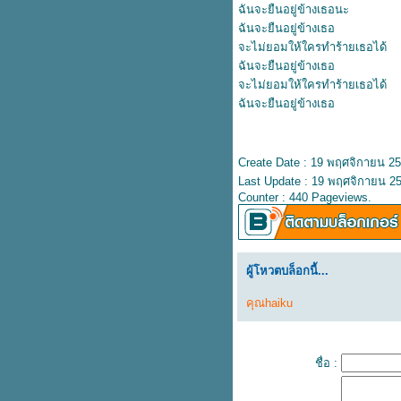
ปลเพลง Love the way you lie –
ฉันจะยืนอยู่ข้างเธอนะ
Eminem
ฉันจะยืนอยู่ข้างเธอ
ปลเพลง Wolves - Selena
จะไม่ยอมให้ใครทำร้ายเธอได้
Gomez, Marshmello
ฉันจะยืนอยู่ข้างเธอ
ปลเพลง Come back to me –
จะไม่ยอมให้ใครทำร้ายเธอได้
SE7EN
ฉันจะยืนอยู่ข้างเธอ
เนื้อเพลง Sunshine Lover –
Wynners
ปลเพลง Sha La La La – The
Wynners
Create Date : 19 พฤศจิกายน 2
ปลเพลง Fireflies – Owl City
Last Update : 19 พฤศจิกายน 25
ปลเพลง Rockabye – Clean
Counter : 440 Pageviews.
Bandit
ปลเพลง Baby, I love your way –
Big Mountain
ปลเพลง Ghost – Justin Bieber
ผู้โหวตบล็อกนี้...
ปลเพลง Last Friday Night –
Katy Perry
คุณhaiku
ปลเพลง Chasing Cars – Snow
Patrol
ปลเพลง Your love is my drug –
Kesha
ชื่อ :
ปลเพลง All about that bass –
Meghan Trainor
ปลเพลง Call me Maybe- Carly