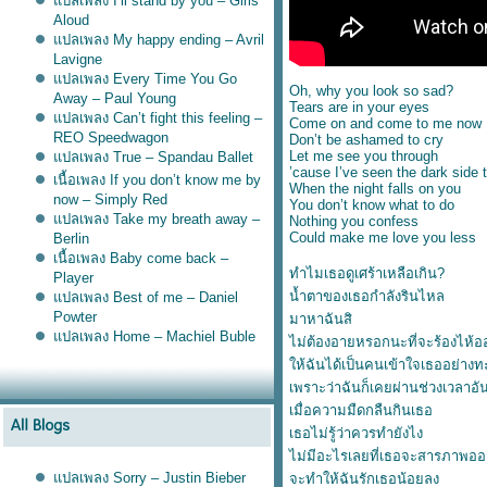
ปลเพลง I’ll stand by you – Girls
Aloud
ปลเพลง My happy ending – Avril
Lavigne
ปลเพลง Every Time You Go
Oh, why you look so sad?
Away – Paul Young
Tears are in your eyes
ปลเพลง Can’t fight this feeling –
Come on and come to me now
REO Speedwagon
Don’t be ashamed to cry
Let me see you through
ปลเพลง True – Spandau Ballet
’cause I’ve seen the dark side 
เนื้อเพลง If you don’t know me by
When the night falls on you
now – Simply Red
You don’t know what to do
ปลเพลง Take my breath away –
Nothing you confess
Could make me love you less
Berlin
เนื้อเพลง Baby come back –
ทำไมเธอดูเศร้าเหลือเกิน?
Player
น้ำตาของเธอกำลังรินไหล
ปลเพลง Best of me – Daniel
Powter
มาหาฉันสิ
ปลเพลง Home – Machiel Buble
ไม่ต้องอายหรอกนะที่จะร้องไห้อ
ห้ฉันได้เป็นคนเข้าใจเธออย่างทะ
เพราะว่าฉันก็เคยผ่านช่วงเวลาอั
เมื่อความมืดกลืนกินเธอ
เธอไม่รู้ว่าควรทำยังไง
ไม่มีอะไรเลยที่เธอจะสารภาพอ
ปลเพลง Sorry – Justin Bieber
จะทำให้ฉันรักเธอน้อยลง