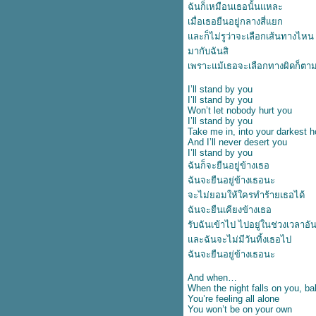
ฉันก็เหมือนเธอนั้นแหละ
ปลเพลง Thnks Fr The Mmrs -
เมื่อเธอยืนอยู่กลางสี่แยก
Fall Out Boy
ละก็ไม่รูว่าจะเลือกเส้นทางไหน
ปลเพลง High Hopes - Panic! at
the Disco
มากับฉันสิ
ปลเพลง Make It Hot - ALLY feat.
เพราะแม้เธอจะเลือกทางผิดก็ตา
Pink Sweat$
ปลเพลง Love Me Like You -
I’ll stand by you
I’ll stand by you
Little Mix
Won’t let nobody hurt you
ปลเพลง Bloom - TROYE SIVAN
I’ll stand by you
ปลเอกสาร Be Kind -
Take me in, into your darkest h
MARSHMELLO X HALSEY
And I’ll never desert you
I’ll stand by you
ปลเพลง Heart Of Gold - SHAWN
ฉันก็จะยืนอยู่ข้างเธอ
MENDES
ปลเพลง Unfaithful - Rihanna
ฉันจะยืนอยู่ข้างเธอนะ
ปลเพลง Let Her Go -
จะไม่ยอมให้ใครทำร้ายเธอได้
PASSENGER
ฉันจะยืนเคียงข้างเธอ
ปลเพลง Problem - ARIANA
รับฉันเข้าไป ไปอยู่ในช่วงเวลาอ
Feat. IGGY AZALEA
ละฉันจะไม่มีวันทิ้งเธอไป
ปลเพลง Memory - KANE
ฉันจะยืนอยู่ข้างเธอนะ
BROWN x blackbear
ปลเพลง Something I Need -
And when
BEN HAENOW
When the night falls on you, b
ปลเพลง Here is your perfect -
You’re feeling all alone
Jamie Miller
You won’t be on your own