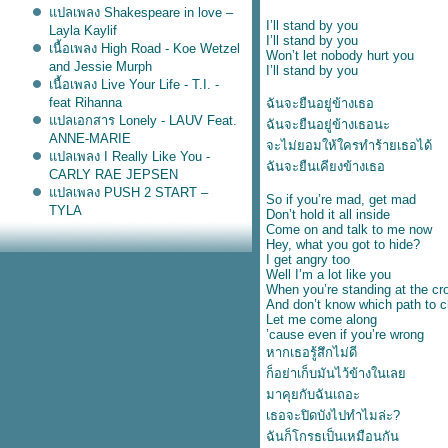
ปลเพลง Shakespeare in love –
I’ll stand by you
Layla Kaylif
I’ll stand by you
เนื้อเพลง High Road - Koe Wetzel
Won’t let nobody hurt you
and Jessie Murph
I’ll stand by you
เนื้อเพลง Live Your Life - T.I. -
feat Rihanna
ฉันจะยืนอยู่ข้างเธอ
ปลเอกสาร Lonely - LAUV Feat.
ฉันจะยืนอยู่ข้างเธอนะ
ANNE-MARIE
จะไม่ยอมให้ใครทำร้ายเธอได้
ปลเพลง I Really Like You -
ฉันจะยืนเคียงข้างเธอ
CARLY RAE JEPSEN
ปลเพลง PUSH 2 START –
So if you’re mad, get mad
TYLA
Don’t hold it all inside
ปลเพลง Ask & You Shall
Come on and talk to me now
Hey, what you got to hide?
Receive - Rita Ora
I get angry too
ปลเพลง Higher - Clean Bandit
Well I’m a lot like you
feat. iann dior
When you’re standing at the cr
ปลเพลง Coffee - PINK SWEAT$
And don’t know which path to 
Let me come along
ปลเพลง September Song - JP
’cause even if you’re wrong
COOPER
หากเธอรู้สึกไม่ดี
เนื้อเพลง Hold me for a while –
ก็อย่าเก็บมันไว้ข้างในเล
Rednex
เนื้อเพลง Purest of pain – Son by
มาคุยกับฉันเถอะ
four
เธอจะปิดบังไปทำไมล่ะ?
ปลเพลง Bed Chem - Sabrina
ฉันก็โกรธเป็นเหมือนกัน
Carpenter