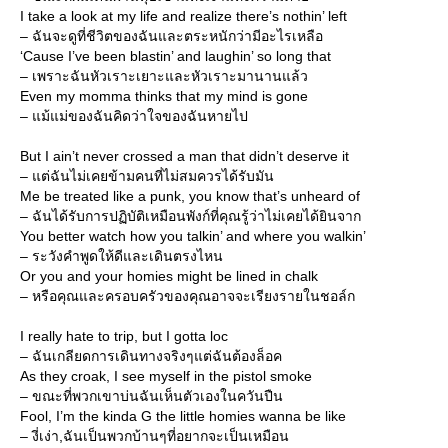
I take a look at my life and realize there’s nothin’ left
– ฉันจะดูที่ชีวิตของฉันและตระหนักว่ามีอะไรเหลือ
‘Cause I’ve been blastin’ and laughin’ so long that
– เพราะฉันหัวเราะเยาะและหัวเราะมานานแล้ว
Even my momma thinks that my mind is gone
– แม้แม่ของฉันคิดว่าใจของฉันหายไป
But I ain’t never crossed a man that didn’t deserve it
– แต่ฉันไม่เคยข้ามคนที่ไม่สมควรได้รับมัน
Me be treated like a punk, you know that’s unheard of
– ฉันได้รับการปฏิบัติเหมือนพังก์ที่คุณรู้ว่าไม่เคยได้ยินจาก
You better watch how you talkin’ and where you walkin’
– ระวังคำพูดให้ดีและเดินตรงไหน
Or you and your homies might be lined in chalk
– หรือคุณและครอบครัวของคุณอาจจะเรียงรายในชอล์ก
I really hate to trip, but I gotta loc
– ฉันเกลียดการเดินทางจริงๆแต่ฉันต้องล็อค
As they croak, I see myself in the pistol smoke
– ขณะที่พวกเขาบ่นฉันเห็นตัวเองในควันปืน
Fool, I’m the kinda G the little homies wanna be like
– งี่เง่า,ฉันเป็นพวกบ้านๆที่อยากจะเป็นเหมือน