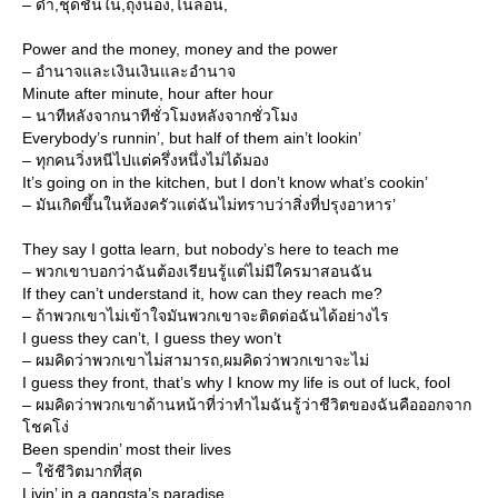
– ดำ,ชุดชั้นใน,ถุงน่อง,ไนลอน,
Power and the money, money and the power
– อำนาจและเงินเงินและอำนาจ
Minute after minute, hour after hour
– นาทีหลังจากนาทีชั่วโมงหลังจากชั่วโมง
Everybody’s runnin’, but half of them ain’t lookin’
– ทุกคนวิ่งหนีไปแต่ครึ่งหนึ่งไม่ได้มอง
It’s going on in the kitchen, but I don’t know what’s cookin’
– มันเกิดขึ้นในห้องครัวแต่ฉันไม่ทราบว่าสิ่งที่ปรุงอาหาร’
They say I gotta learn, but nobody’s here to teach me
– พวกเขาบอกว่าฉันต้องเรียนรู้แต่ไม่มีใครมาสอนฉัน
If they can’t understand it, how can they reach me?
– ถ้าพวกเขาไม่เข้าใจมันพวกเขาจะติดต่อฉันได้อย่างไร
I guess they can’t, I guess they won’t
– ผมคิดว่าพวกเขาไม่สามารถ,ผมคิดว่าพวกเขาจะไม่
I guess they front, that’s why I know my life is out of luck, fool
– ผมคิดว่าพวกเขาด้านหน้าที่ว่าทำไมฉันรู้ว่าชีวิตของฉันคือออกจาก
ชคโง่
Been spendin’ most their lives
– ใช้ชีวิตมากที่สุด
Livin’ in a gangsta’s paradise