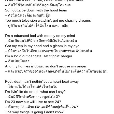
I can’t live a normal life, I was raised by the street
– ฉันใช้ชีวิตปกติไม่ได้ฉันถูกเลี้ยงดูโดยถนน
So I gotta be down with the hood team
– ดังนั้นฉันจะต้องลงกับทีมฮู้ด
Too much television watchin’, got me chasing dreams
– ดูทีวีมากเกินไปทำให้ฉันไล่ตามความฝัน
I’m a educated fool with money on my mind
– ฉันเป็นคนโง่ที่มีการศึกษาที่มีเงินในใจของฉัน
Got my ten in my hand and a gleam in my eye
– มีสิบของฉันในมือและประกายในสายตาของฉันของฉัน
I’m a loc’d out gangsta, set trippin’ banger
– ฉันเป็นนักเลง
And my homies is down, so don’t arouse my anger
– และครอบครัวของฉันจะลดลง,ดังนั้นไม่กระตุ้นความโกรธของฉัน
Fool, death ain’t nothin’ but a heart beat away
– โง่ตายไม่ได้อะไรแต่หัวใจเต้นไป
I’m livin’ life do or die, what can I say?
– ฉันมีชีวิตทำหรือตายจะพูดยังไงดี?
I’m 23 now but will I live to see 24?
– ฉันอายุ 23 แล้วแต่ฉันจะมีชีวิตอยู่เพื่อเห็น 24?
The way things is going I don’t know