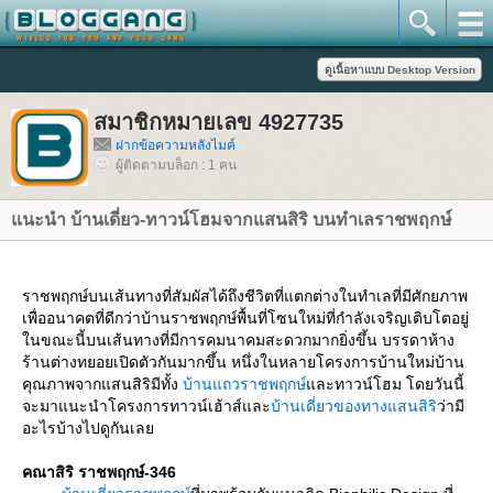
สมาชิกหมายเลข 4927735
ฝากข้อความหลังไมค์
ผู้ติดตามบล็อก : 1 คน
นะนำ บ้านเดี่ยว-ทาวน์โฮมจากแสนสิริ บนทำเลราชพฤกษ์
ราชพฤกษ์บนเส้นทางที่สัมผัสได้ถึงชีวิตที่แตกต่างในทำเลที่มีศักยภาพ
เพื่ออนาคตที่ดีกว่าบ้านราชพฤกษ์พื้นที่โซนใหม่ที่กำลังเจริญเติบโตอยู่
นขณะนี้บนเส้นทางที่มีการคมนาคมสะดวกมากยิ่งขึ้น บรรดาห้าง
ร้านต่างทยอยเปิดตัวกันมากขึ้น หนึ่งในหลายโครงการบ้านใหม่บ้าน
คุณภาพจากแสนสิริมีทั้ง
บ้านแถวราชพฤกษ์
ละทาวน์โฮม โดยวันนี้
จะมาแนะนำโครงการทาวน์เฮ้าส์และ
บ้านเดี่ยวของทางแสนสิริ
ว่ามี
อะไรบ้างไปดูกันเล
คณาสิริ ราชพฤกษ์-346