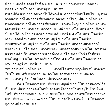
น้ำระบบเกลือ คลับเฮ้าส์ ฟิตเนส และระบบรักษาความปลอดภั
ตลอด 24 ชั่วโมงตามมาตรฐานแสนสิริ
ทำเลที่ตั้ง สามารถเดินทางไปได้ทุกที่ สะดวกกว่าพื้นที่โซนไหน ๆ ห่าง
จากสถานีรถไฟฟ้าสายสีม่วงสถานีตลาดบางใหญ่เพียง 4 กิโลเมตร
ห่างจากสถานีรถไฟฟ้าสายสีม่วงสามแยกบางใหญ่ 4.4 กิโลเมตร ทาง
พิเศษศรีรัชวงแหวนรอบนอกด่านฉิมพลี 13.1 กิโลเมตร สถานศึกษา
ชั้นนำ ได้แก่ โรงเรียนกสิณธรเซนต์ปีเตอร์ 6.4 กิโลเมตร โรงเรียน
เตรียมอุดมศึกษาพัฒนาการนนทบุรี 9.7 กิโลเมตร โรงเรียน
เทพศิรินทร์ นนทบุรี 11.2 กิโลเมตร โรงเรียนมหิดลวิทยานุสรณ์
ศาลายา 15 กิโลเมตร มหาวิทยาลัยมหิดลศาลายา 15 กิโลเมตร ห้าง
สรรพสินค้าเซ็นทรัลพลาซาเวสต์เกต 4 กิโลเมตร บิ๊กซี เอ๊กซ์ตร้า
บางใหญ่ 4.3 กิโลเมตร อิเกีย บางใหญ่ 4.6 กิโลเมตร โรงพยาบาล
เกษมราษฎร์ อินเตอร์เนชั่นแนล
รัตนาธิเบศร์ 5 กิโลเมตร ทาวน์โฮมราชพฤกษ์แห่งนี้ มาพร้อม
ปรโมชั่น ฟรี! ค่าจดจำนอง ค่าโอน ค่าส่วนกลาง รับทองคำ
เพิ่ม 5 บาท (เงื่อนไขเป็นตามที่บริษัทกำหนด)
ทั้ง 3 โครงการ บ้านเดี่ยวราชพฤกษ์ ทาวน์โฮมราชพฤกษ์ ถือ
เป็นบ้านที่สามารถตอบโจทย์ของคนที่ต้องการบ้านที่อยู่ในโซนใหม่
นพื้นที่ที่กำลังพัฒนาและขยับขยายในอนาคต สำหรับใครที่กำลังหา
บ้านเดี่ยว single house ทาวน์โฮม รับรองไม่ผิดหวังใน 3 โครงการ
คุณภาพนี้อย่างแน่นอน