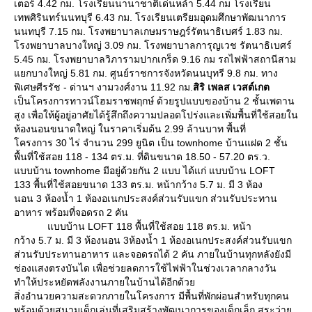
เตอร์ 4.42 กม. โรงเรียนนานาชาติเด่นหล้า 5.44 กม โรงเรียน
เทพศิรินทร์นนทบุรี 6.43 กม. โรงเรียนเตรียมอุดมศึกษาพัฒนาการ
นนทบุรี 7.15 กม. โรงพยาบาลเกษมราษฎร์รัตนาธิเบศร์ 1.83 กม.
รงพยาบาลบางใหญ่ 3.09 กม. โรงพยาบาลการุญเวช รัตนาธิเบศร์
5.45 กม. โรงพยาบาลวิภารามปากเกร็ด 9.16 กม รถไฟฟ้าสถานีสาม
กบางใหญ่ 5.81 กม. ศูนย์ราชการจังหวัดนนบุทรี 9.8 กม. ทาง
พิเศษศีรรัช - ด่านฯ งามวงศ์งาน 11.92 กม.
สิริ เพลส เวสต์เกต
เป็นโครงการทาวน์โฮมราชพฤกษ์ ด้วยรูปแบบของบ้าน 2 ชั้นเพดาน
สูง เพื่อให้ผู้อยู่อาศัยได้รู้สึกถึงความปลอดโปร่งและเพิ่มพื้นที่ใช้สอยใน
ห้องนอนขนาดใหญ่ ในราคาเริ่มต้น 2.99 ล้านบาท พื้นที่
ครงการ 30 ไร่ จำนวน 299 ยูนิต เป็น townhome บ้านแฝด 2 ชั้น
พื้นที่ใช้สอย 118 - 134 ตร.ม. ที่ดินขนาด 18.50 - 57.20 ตร.ว.
บบบ้าน townhome มีอยู่ด้วยกัน 2 แบบ ได้แก่ แบบบ้าน LOFT
133 พื้นที่ใช้สอยขนาด 133 ตร.ม. หน้ากว้าง 5.7 ม. มี 3 ห้อง
นอน 3 ห้องน้ำ 1 ห้องอเนกประสงค์ส่วนรับแขก ส่วนรับประทาน
อาหาร พร้อมที่จอดรถ 2 คัน
บบบ้าน LOFT 118 พื้นที่ใช้สอย 118 ตร.ม. หน้า
กว้าง 5.7 ม. มี 3 ห้องนอน 3ห้องน้ำ 1 ห้องอเนกประสงค์ส่วนรับแขก
ส่วนรับประทานอาหาร และจอดรถได้ 2 คัน ภายในบ้านทุกหลังยังมี
ช่องแสงตรงบันได เพื่อช่วยลดการใช้ไฟฟ้าในช่วงเวลากลางวัน
ทำให้ประหยัดพลังงานภายในบ้านได้อีกด้ว
สิ่งอำนวยความสะดวกภายในโครงการ มีพื้นที่พักผ่อนสำหรับทุกคน
พร้อมด้วยสนามเด็กเล่นที่เสริมสร้างพัฒนาการของเด็กเล็ก สระว่า