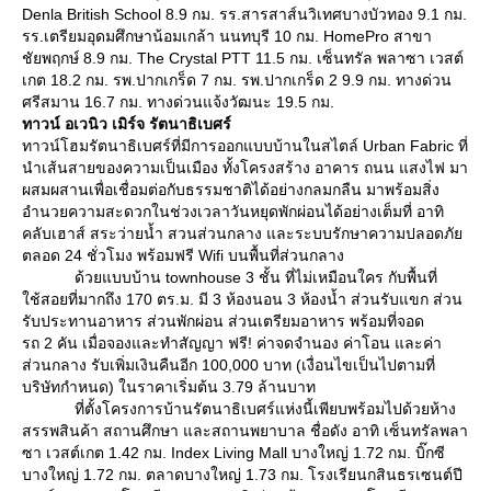
Denla British School 8.9 กม. รร.สารสาส์นวิเทศบางบัวทอง 9.1 กม.
รร.เตรียมอุดมศึกษาน้อมเกล้า นนทบุรี 10 กม. HomePro สาขา
ชัยพฤกษ์ 8.9 กม. The Crystal PTT 11.5 กม. เซ็นทรัล พลาซา เวสต์
เกต 18.2 กม. รพ.ปากเกร็ด 7 กม. รพ.ปากเกร็ด 2 9.9 กม. ทางด่วน
ศรีสมาน 16.7 กม. ทางด่วนแจ้งวัฒนะ 19.5 กม.
ทาวน์ อเวนิว เมิร์จ รัตนาธิเบศร์
ทาวน์โฮมรัตนาธิเบศร์ที่มีการออกแบบบ้านในสไตล์ Urban Fabric ที่
นำเส้นสายของความเป็นเมือง ทั้งโครงสร้าง อาคาร ถนน แสงไฟ มา
ผสมผสานเพื่อเชื่อมต่อกับธรรมชาติได้อย่างกลมกลืน มาพร้อมสิ่ง
อำนวยความสะดวกในช่วงเวลาวันหยุดพักผ่อนได้อย่างเต็มที่ อาทิ
คลับเฮาส์ สระว่ายน้ำ สวนส่วนกลาง และระบบรักษาความปลอดภั
ตลอด 24 ชั่วโมง พร้อมฟรี Wifi บนพื้นที่ส่วนกลาง
ด้วยแบบบ้าน townhouse 3 ชั้น ที่ไม่เหมือนใคร กับพื้นที่
ช้สอยที่มากถึง 170 ตร.ม. มี 3 ห้องนอน 3 ห้องน้ำ ส่วนรับแขก ส่วน
รับประทานอาหาร ส่วนพักผ่อน ส่วนเตรียมอาหาร พร้อมที่จอด
รถ 2 คัน เมื่อจองและทำสัญญา ฟรี! ค่าจดจำนอง ค่าโอน และค่า
ส่วนกลาง รับเพิ่มเงินคืนอีก 100,000 บาท (เงื่อนไขเป็นไปตามที่
บริษัทกำหนด) ในราคาเริ่มต้น 3.79 ล้านบาท
ที่ตั้งโครงการบ้านรัตนาธิเบศร์แห่งนี้เพียบพร้อมไปด้วยห้าง
สรรพสินค้า สถานศึกษา และสถานพยาบาล ชื่อดัง อาทิ เซ็นทรัลพลา
ซา เวสต์เกต 1.42 กม. Index Living Mall บางใหญ่ 1.72 กม. บิ๊กซี
บางใหญ่ 1.72 กม. ตลาดบางใหญ่ 1.73 กม. โรงเรียนกสินธรเซนต์ปี