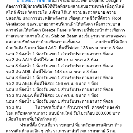
บ้านเดี่ยวราชพฤกษ์
ที่มาพร้อมกับแนวคิด Biophilic Design ที่
ต้องการให้ผู้พักอาศัยได้ใช้ชีวิตที่ผสมผสานกับธรรมชาติ เพื่อทุกไลฟ์
สไตล์ ด้วยนวัตกรรมใน 3 ด้าน ได้แก่ ความสะดวกสบาย ความ
ปลอดภัย และการประหยัดพลังงาน เพื่อคุณภาพชีวิตที่ดีกว่า Roof
Ventilation ช่องระบายอากาศบริเวณฝ้าใต้หลังคา เพื่อการระบา
ความร้อนใต้หลังคา Breeze Panel นวัตกรรมที่ช่องหน้าต่างเพื่อการ
ถ่ายเทอากาศภายในบ้าน Slab on Beam ลงเข็มฐานรากลานจอดรถ
ละลานซักล้างเท่าบ้านเพื่อความแข็งแรง แบบบ้านมีให้เลือก
ด้วยกันถึง 5 แบบ ได้แก่ AADI พื้นที่ใช้สอย 133 ตร.ม. ขนาด 3 ห้อง
นอน 2 ห้องน้ำ 1 ห้องรับแขก 1 ส่วนรับประทานอาหาร ที่จอด
รถ 2 คัน AALY พื้นที่ใช้สอย 145 ตร.ม. ขนาด 3 ห้อง
นอน 3 ห้องน้ำ 1 ห้องรับแขก 1 ส่วนรับประทานอาหาร ที่จอด
รถ 3 คัน ADIL พื้นที่ใช้สอย 148 ตร.ม. ขนาด 3 ห้อง
นอน 3 ห้องน้ำ 1 ห้องรับแขก 1 ส่วนรับประทานอาหาร ที่จอด
รถ 2 คัน ABLE พื้นที่ใช้สอย 156 ตร.ม. ขนาด 4 ห้อง
นอน 3 ห้องน้ำ 1 ห้องรับแขก 1 ส่วนรับประทานอาหาร ที่จอด
รถ 3 คัน ABLA พื้นที่ใช้สอย 167 ตร.ม. ขนาด 4 ห้อง
นอน 4 ห้องน้ำ 1 ห้องรับแขก 1 ส่วนรับประทานอาหาร ที่จอด
รถ 3 คัน ในราคาเริ่มต้น 4 ล้านบาท ฟรี! ค่าจดจำนอง ค่า
อน พร้อมค่าส่วนกลาง แบบบ้านใหม่ รับโปรเกือบ 200,000 บาท
(เงื่อนไขตามที่บริษัทกำหนด)
ทำเลที่ตั้ง บ้านเดี่ยว ราชพฤกษ์ ที่มาพร้อมสถานศึกษา ห้าง
สรรพสินค้าและอื่น ๆ เช่น รร.สารสาส์นวิเทศ ราชพฤกษ์ 5 กม.