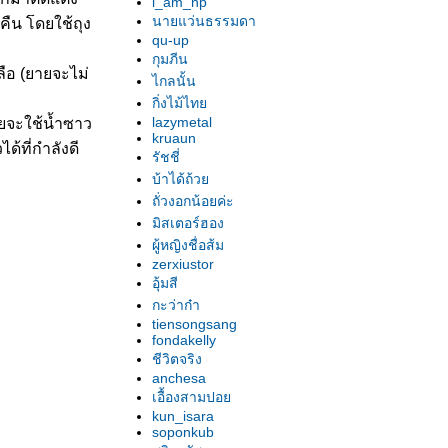
i_am_np
นายแว่นธรรมดา
คืน โดยใช้ถุง
qu-up
กุมภีน
ือ (ยายจะไม่
ไกลนั้น
กิ่งไม้ไท
lazymetal
ยายจะใช้น้ำซาว
kruaun
ด้ที่กำลังดี
รัชชี่
บ้าได้ถ้ว
ถั่วงอกน้อยค่ะ
มิสเตอร์ฮอง
ผู้หญิงชื่อส้ม
zerxiustor
อุ้มสี
กะว่าก๋า
tiensongsang
fondakelly
ชีวิตจริง
anchesa
เอื้องสามปอ
kun_isara
soponkub