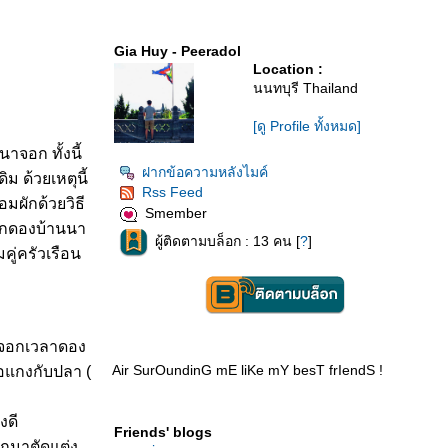
Gia Huy - Peeradol
Location :
นนทบุรี Thailand
[ดู Profile ทั้งหมด]
าจอก ทั้งนี้
ฝากข้อความหลังไมค์
ม ด้วยเหตุนี้
Rss Feed
ผักด้วยวิธี
Smember
ผักดองบ้านนา
ผู้ติดตามบล็อก : 13 คน [
?
]
คู่ครัวเรือน
นาจอกเวลาดอง
Air SurOundinG mE liKe mY besT frIendS !
ือแกงกับปลา (
งดี
Friends' blogs
ักมาตัดแต่ง