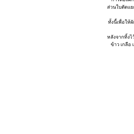
มนัสประชา
ส่วนใบตัดแยก
หมื่นมนัสประชากับบ้านนาจอก :บันทึกสุดท้า
ก่อนลับเลือนหายตอนที่ 2 อนุสรณ์สืบเนื่องจาก
ทั้งนี้เพื่
หมื่นมนัสประชา
หมื่นมนัสประชากับบ้านนาจอก : บันทึกสุดท้า
หลังจากทิ้งไ
ก่อนลับเลือนหาย ตอนที่ 1 ภูมิหลังการก่อตั้ง
บ้านนาจอก
ข้าว เกลือ 
ต้มเค็มปลาทูแบบเวียตนาม - Cách kho cá thu
nhật ngon
ชาเขียวบ้านนาจอก - Chè Xanh Bạn Mạy
วิธีทำขาหมูอบสมุนไพร cách nấu giả cầy
บบแผนการคารวะศพของบ้านต้นผึ้ง (หมู่บ้าน
นาจอก)
ความเกี่ยวข้องกันของบ้านนาจอก บ้านต้นผึ้ง
ละบ้านดอนโมง
หมูต้มเค็มบ้านนาจอก (Thịt kho)
เมนูแกงเ้ส้นเวียดนาม ( canh miến )
เทศกาลตรุษเวียตนาม - Tết Nguyên Đán ตอน
ที่ 3 (จบ)
เทศกาลตรุษเวียตนาม - Tết Nguyên Đán ตอน