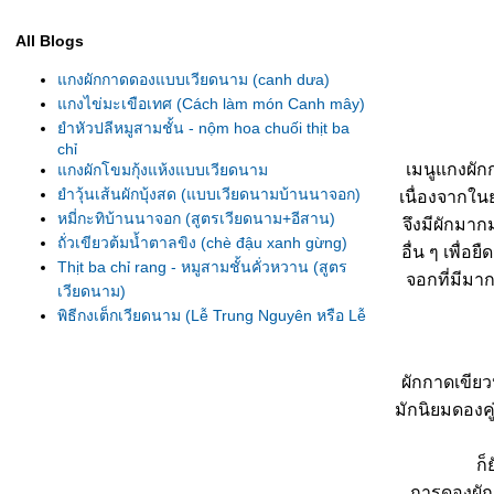
All Blogs
กงผักกาดดองแบบเวียดนาม (canh dưa)
กงไข่มะเขือเทศ (Cách làm món Canh mây)
ำหัวปลีหมูสามชั้น - nộm hoa chuối thịt ba
chỉ
เมนูแกงผักก
กงผักโขมกุ้งแห้งแบบเวียดนาม
ำวุ้นเส้นผักบุ้งสด (แบบเวียดนามบ้านนาจอก)
เนื่องจากใน
หมี่กะทิบ้านนาจอก (สูตรเวียดนาม+อีสาน)
จึงมีผักมา
ถั่วเขียวต้มน้ำตาลขิง (chè đậu xanh gừng)
อื่น ๆ เพื่
Thịt ba chỉ rang - หมูสามชั้นคั่วหวาน (สูตร
จอกที่มีมาก
เวียดนาม)
พิธีกงเต็กเวียดนาม (Lễ Trung Nguyên หรือ Lễ
Đốt Mã) ตอนที่ 3 จบ
พิธีกงเต็กเวียดนาม (Lễ Trung Nguyên หรือ Lễ
ผักกาดเขียว
Đốt Mã) ตอนที่ 2
มักนิยมดองคู
พิธีกงเต็กเวียดนาม (Lễ Trung Nguyên หรือ Lễ
Đốt Mã) ตอนที่ 1
หมื่นมนัสประชากับบ้านนาจอก :บันทึกสุดท้า
ก็
ก่อนลับเลือนหายตอนที่ 3 ครอบครัวของหมื่น
การดองผักก