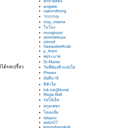
สุริยาอัสดง
aoigata
nakornthong
วรบรรณ
may_intania
นโบะ
mungkood
atomdekzaa
ziinnuf
SawasdeeKrab
p_tham
พ่อระนาด
Dr.Manta
ได้รสเปรี้ยว
วันที่ท้องฟ้าแจ่มใส
Pheam
มัยดีนาห์
สีฟ้าใส
tuk-tuk@korat
Mega-Batt
ร่มไม้เย็น
สกุลเพชร
ไลเดเลี
sdayoo
aston27
kimmybangkok