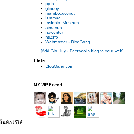
ppth
glindoy
mambococonut
iammac
Insignia_Museum
aimanun
newenter
hs2zfo
Webmaster - BlogGang
[Add Gia Huy - Peeradol's blog to your web]
Links
BlogGang.com
MY VIP Friend
้นพักไว้ให้