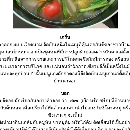
เกริ่น
าดดองแบบเวียดนาม จัดเป็นหนึ่งในเมนูที่คุ้นเคยกันดีของชาวบ้านน
ยุคก่อนบ้านนาจอกเป็นชุมชนที่มีการปลูกผักปลอดสารกันมาแต่ดั้งเดิ
กมายที่เหลือจากการขายและการบริโภคสด จึงมักมีการดอง หรือถนอม
อยืดระยะเวลาการบริโภค และแน่นอนว่าผักกาดเขียวปลีก็เป็นหนึ่งใน
แทบจะทุกบ้าน ดังนั้นเมนูแกงผักกาดองนี้จึงจัดเป็นเมนูเก่าแก่ดั้งเดิม
บ้านนาจอก
บอก
ปลีดอง มักเรียกกันอย่างลำลอง ว่า
(เยือ หรือ ซรือ) ที่บ้าน
dưa
่กับต้นหอม เมื่อเปรี้ยวได้ที่แล้วนอกจากนำไปแกงกับซี่โครงหมู หร
ซึ่งนาน ๆ จะเห็น)
ยังนำมากินแกล้มกับหมูหัน ขาหมูต้ม หรือไก่ต้ม ตัดเลี่ยนได้เป็นอย่า
าดเขียวปลีทำได้ไม่ยากผู้เขียนยังจำได้ดีเมื่อตอนเด็ก ๆ ยายจะนำผ