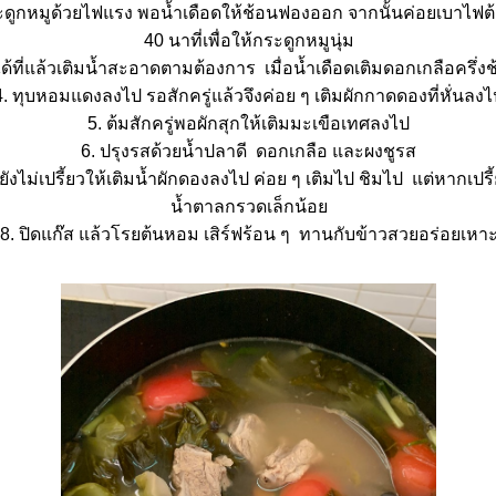
กระดูกหมูด้วยไฟแรง พอน้ำเดือดให้ช้อนฟองออก จากนั้นค่อยเบาไฟต
40 นาที่เพื่อให้กระดูกหมูนุ่ม
อได้ที่แล้วเติมน้ำสะอาดตามต้องการ เมื่อน้ำเดือดเติมดอกเกลือครึ่ง
4. ทุบหอมแดงลงไป รอสักครู่แล้วจึงค่อย ๆ เติมผักกาดดองที่หั่นลงไ
5. ต้มสักครู่พอผักสุกให้เติมมะเขือเทศลงไป
6. ปรุงรสด้วยน้ำปลาดี ดอกเกลือ และผงชูรส
ยังไม่เปรี้ยวให้เติมน้ำผักดองลงไป ค่อย ๆ เติมไป ชิมไป แต่หากเปรี
น้ำตาลกรวดเล็กน้อ
8. ปิดแก๊ส แล้วโรยต้นหอม เสิร์ฟร้อน ๆ ทานกับข้าวสวยอร่อยเหา