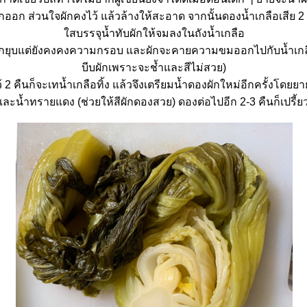
ออก ส่วนใจผักคงไว้ แล้วล้างให้สะอาด จากนั้นดองน้ำเกลือเสีย 2 
สบรรจุน้ำทับผักให้จมลงในถังน้ำเกลือ
อให้ผักยุบแต่ยังคงคงความกรอบ และผักจะคายความขมออกไปกับน้ำเกล
บีบผักเพราะจะช้ำและสีไม่สวย)
ว้ 2 คืนก็จะเทน้ำเกลือทิ้ง แล้วจึงเตรียมน้ำดองผักใหม่อีกครั้งโดย
และน้ำทรายแดง (ช่วยให้สีผักดองสวย) ดองต่อไปอีก 2-3 คืนก็เปรี้ยวไ