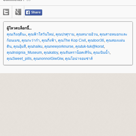
ผู้โหวตบล็อกนี้...
คุณเริงฤดีนะ
,
คุณฟ้าใสวันใหม่
,
คุณปรศุราม
,
คุณทนายอ้วน
,
คุณสายหมอกและ
ก้อนเมฆ
,
คุณกะว่าก๋า
,
คุณกิ่งฟ้า
,
คุณThe Kop Civil
,
คุณtoor36
,
คุณสองแผ่น
ดิน
,
คุณอุ้มสี
,
คุณhaiku
,
คุณnewyorknurse
,
คุณtuk-tuk@korat
,
คุณInsignia_Museum
,
คุณkatoy
,
คุณจันทราน็อคเทิร์น
,
คุณเนินน้ำ
,
คุณSweet_pills
,
คุณnonnoiGiwGiw
,
คุณโอน่าจอมซ่าส์