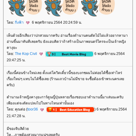
ดย:
กิ่งฟ้า
6 พฤศจิกายน 2564 20:24:59 น.
เห็นด้วยอีกเสียงว่าปกสวยมากครับ อ่านเรื่องตำนานคนตัดไม้ไผ่แล้วอยากหามา
อ่านขึ้นมาทันทีเลยครับ ยังแอบคิดว่าถ้าสร้างเป็นภาพยนตร์ใครจะเป็นเจ้าหญิง
คางุยะ
ดย:
The Kop Civil
6 พฤศจิกายน 2564
20:47:25 น.
เรื่องนี้ค่อนข้างใหม่เลย ตั้งแต่โควิดเดี๋ยวนี้ของบงกชผมไม่ค่อยได้ซื้อเท่าไหร่
เรื่องใหม่ๆ แทบไม่ได้ซื้อเลย (ร้านแถวบ้านไม่มีขาย จะซื้อต้องเข้าพระนครเล
ครับ)
ตำนานเจ้าหญิงคางุยะการ์ตูนญี่ปุ่นหลายเรื่องชอบเอาตำนานนี้มาเล่นนะครับ
เพียงแต่จะดัดแปลงไปในทางไหนเท่านั้นเอง
ดย: คุณต่อ (
toor36
) 6 พฤศจิกายน 2564
21:47:28 น.
มีของจิบลิด้ว
ห....ภาพต้องสวยมากแน่ๆเลยครับ