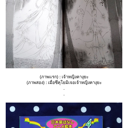
(ภาพแรก) : เจ้าหญิงคางุยะ
(ภาพสอง) : เมื่อซึคุโยมิเจอเจ้าหญิงคางุยะ
.
.