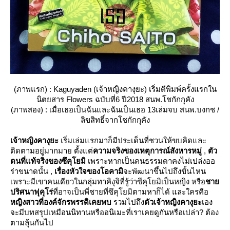
(ภาพแรก) : Kaguyaden (เจ้าหญิงคางุยะ) เริ่มตีพิมพ์ครั้งแรกใน
นิตยสาร Flowers ฉบับที่6 ปี2018 สนพ.โชกักกุคัง
(ภาพสอง) : เมื่อเธอเป็นฉันและฉันเป็นเธอ 13เล่มจบ สนพ.บงกช /
ลิขสิทธิ์จากโชกักกุคัง
เจ้าหญิงคางุยะ
เริ่มเล่มแรกมาก็มีประเด็นที่ชวนให้ขบคิดและ
ติดตามอยู่มากมาย ตั้งแต่
ความจริงของเหตุการณ์สังหารหมู่
,
ตัว
ตนที่แท้จริงของซึคุโยมิ
เพราะหากเป็นคนธรรมดาคงไม่เปล่งออ
ร่าขนาดนั้น ,
เรื่องหัวใจของโอคามิ
จะพัฒนาขึ้นไปถึงขั้นไหน
เพราะมีเขาคนเดียวในกลุ่มทาคิงุจิที่รู้ว่าซึคุโยมิเป็นหญิง หรือ
ชา
ปริศนาฟุคุโร่
ที่อาจเป็นพี่ชายที่ซึคุโยมิตามหาก็ได้ และใครคือ
หญิงสาวที่องค์จักรพรรดิเคยพบ
รวมไปถึง
ตัวเจ้าหญิงคางุยะ
เอง
จะมีบทสรุปเหมือนนิทานหรืออนิเมะที่เราเคยดูกันหรือเปล่า? ต้อง
ตามลุ้นกันไป