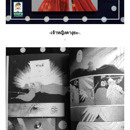
-เจ้าหญิงคางุยะ-
.
.