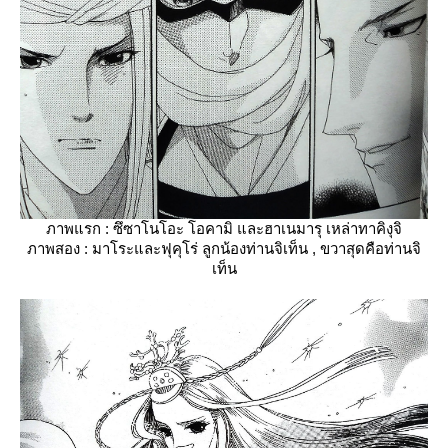
ภาพแรก : ซึซาโนโอะ โอคามิ และฮาเนมารุ เหล่าทาคิงุจิ
ภาพสอง : มาโระและฟุคุโร่ ลูกน้องท่านจิเท็น , ขวาสุดคือท่านจิ
เท็น