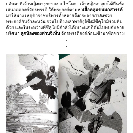
กลับมาที่เจ้าหญิงคางุยะของ อ.ไซโตะ.. เจ้าหญิงคางุยะได้ยื่นข้อ
เสนอต่อองค์จักรพรรดิ ให้พระองค์ตาม
หา
เสื้อคลุมขนนกสวรรค์
มาให้นาง เหตุข้าราชบริพารทั้งหลายจึงกระจายกำลังช่ว
พระองค์กันจ้าละหวั่น รวมไปถึงเหล่าทาคิงุจิซึ่งมีซึคุโยมิร่วมทีม
ด้วย และในระหว่างที่ซึคุโยมิกำลังได้เบาะแส ก็ดันไปพบกับชา
ปริศนา
ลูกน้องของท่านจิเท็น
จักรพรรดิองค์ก่อนเข้ามาขัดขวาง!
.
.