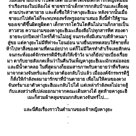
วันหนึ่งชายแก่เข้าไปตัดไผ่ตามปกติได้เจอเด็กทารกหญิงที่มีออ
ร่าเรืองรองในปล้องไผ่ ชายชรานำเด็กทารกกลับบ้านและเลี้ยงดู
ตามประสาตายาย และตั้งชื่อให้ว่า
คางุยะฮิเมะ
หลังจากนั้นเมื่อ
ชายแก่ไปตัดไผ่ก็จะพบทองพรั่งพรูออกมาเสมอ สิ่งนี้ทำให้ฐานะ
ของเขาดีขึ้นผิดหูผิดตา เด็กทารกโตวันโตคืนไม่นานก็กลายเป็น
สาวสว
ความงามของคางุยะฮิเมะเลื่องลือไปทุกสารทิศ สองตา
ายจะปกปิดเท่าไหร่ก็ต้านไม่อยู่ จนกระทั่งมีเสนาบดีห้าคนมา
สู่ขอ แต่คางุยะไม่มีทีท่าจะโอนอ่อน
นางยื่นบททดสอบให้ชายทั้ง
ห้าไปหาสิ่งของตามที่ตนเอ่ยปาก แต่ก็ไม่มีใครทำสำเร็จเลยสักคน
จนกระทั่งองค์จักรพรรดิมีรับสั่งให้เข้าวัง นางก็ยังบ่ายเบี่ยงเรื่อ
มา
ตากับยายสังเกตเห็นว่าในคืนวันเพ็ญคางุยะฮิเมะมักเหม่อลอ
ละมีน้ำตาคลอ ในที่สุดนางก็ยอมสารภาพกับตายายว่าที่จริงตน
มาจากดวงจันทร์และถึงเวลาต้องกลับไปแล้ว
เมื่อองค์จักรพรรดิรู้
ก็สั่งให้กำลังพลมาอารักขาที่บ้านตายาย เพื่อไม่ให้คนของดวง
จันทร์มาเอาตัวคางุยะฮิเมะกลับไปได้ แต่เหล่ากำลังพลไม่อาจสู้
กับแสงสว่างที่เปล่งออกมาจากคณะเดินทางได้ สุดท้ายคางุยะฮิ
เมะก็สวมผ้าคลุมขนนกกลับดวงจันทร์ไป....
.
ละนี่คือเรื่องราวในตำนานของเจ้าหญิงคางุยะ
.
.