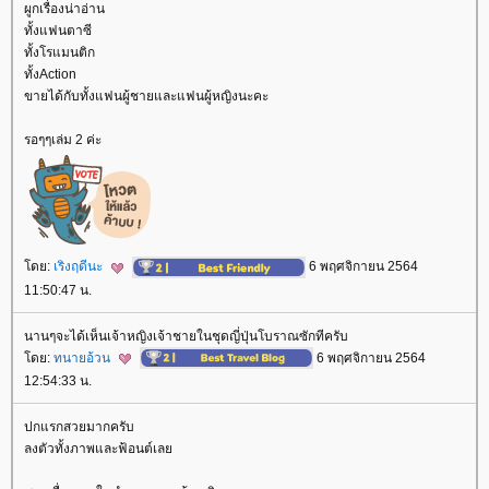
ผูกเรื่องน่าอ่าน
ทั้งแฟนตาซี
ทั้งโรแมนติก
ทั้งAction
ขายได้กับทั้งแฟนผู้ชายและแฟนผู้หญิงนะคะ
รอๆๆเล่ม 2 ค่ะ
ดย:
เริงฤดีนะ
6 พฤศจิกายน 2564
11:50:47 น.
นานๆจะได้เห็นเจ้าหญิงเจ้าชายในชุดญี่ปุ่นโบราณซักทีครับ
ดย:
ทนายอ้วน
6 พฤศจิกายน 2564
12:54:33 น.
ปกแรกสวยมากครับ
ลงตัวทั้งภาพและฟ้อนต์เล