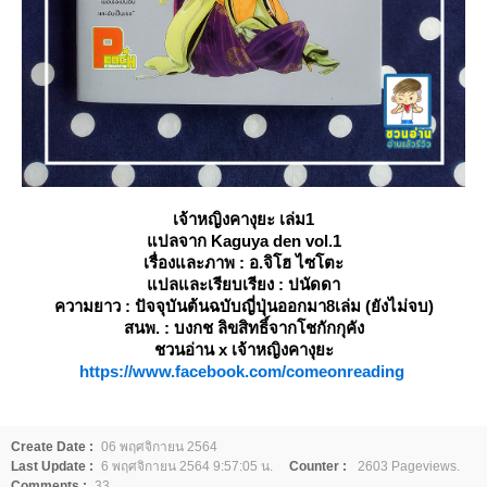
เจ้าหญิงคางุยะ เล่ม1
ปลจาก Kaguya den vol.1
เรื่องและภาพ : อ.จิโฮ ไซโตะ
ปลและเรียบเรียง : ปนัดดา
ความยาว : ปัจจุบันต้นฉบับญี่ปุ่นออกมา8เล่ม (ยังไม่จบ)
สนพ. : บงกช ลิขสิทธิ์จากโชกักกุคัง
ชวนอ่าน x เจ้าหญิงคางุยะ
https://www.facebook.com/comeonreading
Create Date :
06 พฤศจิกายน 2564
Last Update :
6 พฤศจิกายน 2564 9:57:05 น.
Counter :
2603 Pageviews.
Comments :
33