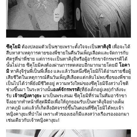
ซึคุโยมิ
ต้องปลอมตัวเป็นชายเพราะตั้งใจจะเป็น
ทาคิงุจิ
เพื่อจะได้
สืบหาสาเหตุการตายของพี่ชายในคืนวันเพ็ญเลือดและจัดการกับ
ศัตรูที่ฆ่าพี่ชาย แต่การจะเป็นทาคิงุจิหรือผู้อารักขาจักรพรรดิได้
นั้นไม่ง่าย ซึคุโยมิคงต้องผ่านการทดสอบอีกมากมายโดยมี
อคา
มิ
ทาคิงุจิรุ่นพี่เป็นพี่เลี้ยง และแล้ววันหนึ่งซึคุโยมิก็ได้อ่านรายชื่อผู้
เสียชีวิตในเหตุการณ์คืนวันเพ็ญสีเลือดแต่กลับไม่พบชื่อของพี่ชา
เป็นไปได้ว่าพี่ยังมีชีวิตอยู่ ความหวังใหม่ของซึคุโยมิจึงสว่างโชติ
ช่วงขึ้นมา ในระห
ว่างนั้น
องค์จักรพรรดิ
(ที่ยังเด็กอยู่เลย)กำลังจะ
รับ
เจ้าหญิงคางุยะ
มาเป็นพระสนม ซึคุโยมิที่ร่วมในทีมอารักขา
จึงอยากทำหน้าที่สุดฝีมือเพื่อให้ถูกยอมรับเป็นทาคิงุจิอย่างเต็ม
ภาคภูมิ แต่แล้วก็เกิดสิ่งอัศจรรย์ขึ้นในตอนที่ซึคุโยมิได้พบเจ้า
หญิงคางุยะที่ป่าไผ่ เพราะตัวของเธอก็มีแสงสว่างเรืองรองออกมา
เช่นเดียวกับเจ้าหญิงคางุยะ!