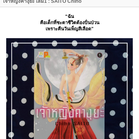
เจ้าหญิงคางุยะ เล่ม1 : SAITO Chiho
“ฉัน
คือเด็กที่ชะตาชีวิตต้องปั่นป่วน
เพราะคืนวันเพ็ญสีเลือด”