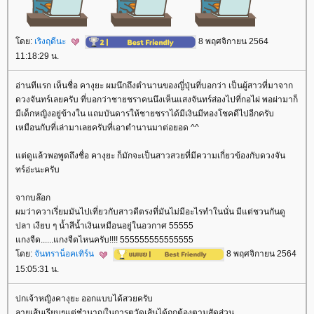
ดย:
เริงฤดีนะ
8 พฤศจิกายน 2564
11:18:29 น.
อ่านทีแรก เห็นชื่อ คางุยะ ผมนึกถึงตำนานของญี่ปุ่นที่บอกว่า เป็นผู้สาวที่มาจาก
ดวงจันทร์เลยครับ ที่บอกว่าชายชราคนนึงเห็นแสงจันทร์ส่องไปที่กอไผ่ พอผ่ามาก็
มีเด็กหญิงอยู่ข้างใน แถมบันดารให้ชายชราได้มีเงินมีทองโชคดีไปอีกครับ
เหมือนกับที่เล่ามาเลยครับที่เอาตำนานมาต่อยอด ^^
ต่ดูแล้วพอพูดถึงชื่อ คางุยะ ก็มักจะเป็นสาวสวยที่มีความเกี่ยวข้องกับดวงจัน
ทร์อ่ะนะครับ
จากบล๊อก
ผมว่าควาเรี่ยมมันไปเที่ยวกับสาวดีตรงที่มันไม่มีอะไรทำในนั่น มีแต่ชวนกันดู
ปลา เงียบ ๆ น้ำสีน้ำเงินเหมือนอยู่ในอวกาศ 55555
กงจืด......แกงจืดไหนครับ!!!! 555555555555555
ดย:
จันทราน็อคเทิร์น
8 พฤศจิกายน 2564
15:05:31 น.
ปกเจ้าหญิงคางุยะ ออกแบบได้สวยครับ
ลายเส้นเรียบๆแต่ชำนาญในการตวัดเส้นได้ถูกต้องตามสัดส่วน