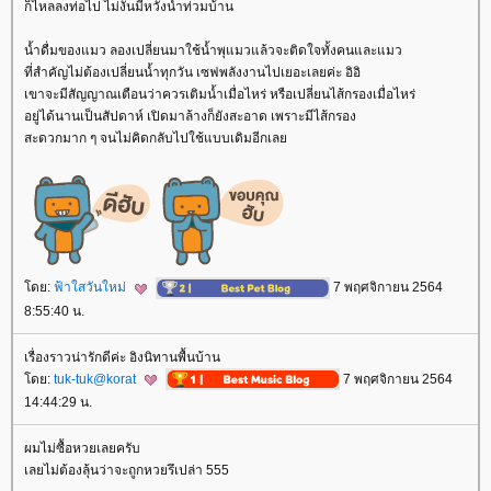
ก็ไหลลงท่อไป ไม่งั้นมีหวังน้ำท่วมบ้าน
น้ำดื่มของแมว ลองเปลี่ยนมาใช้น้ำพุแมวแล้วจะติดใจทั้งคนและแมว
ที่สำคัญไม่ต้องเปลี่ยนน้ำทุกวัน เซฟพลังงานไปเยอะเลยค่ะ อิอิ
เขาจะมีสัญญาณเตือนว่าควรเติมน้ำเมื่อไหร่ หรือเปลี่ยนไส้กรองเมื่อไหร่
อยู่ได้นานเป็นสัปดาห์ เปิดมาล้างก็ยังสะอาด เพราะมีไส้กรอง
สะดวกมาก ๆ จนไม่คิดกลับไปใช้แบบเดิมอีกเล
ดย:
ฟ้าใสวันใหม่
7 พฤศจิกายน 2564
8:55:40 น.
เรื่องราวน่ารักดีค่ะ อิงนิทานพื้นบ้าน
ดย:
tuk-tuk@korat
7 พฤศจิกายน 2564
14:44:29 น.
ผมไม่ซื้อหวยเลยครับ
เลยไม่ต้องลุ้นว่าจะถูกหวยรึเปล่า 555