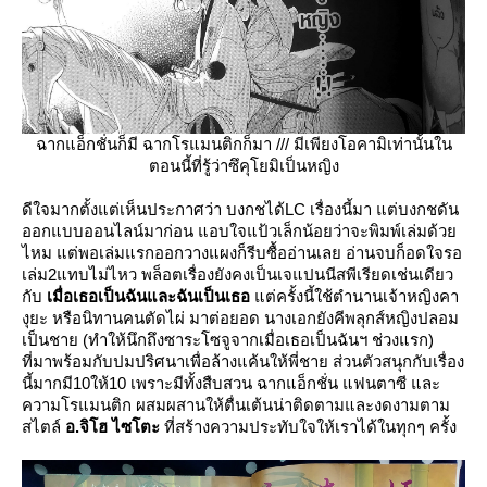
ฉากแอ็กชั่นก็มี ฉากโรแมนติกก็มา /// มีเพียงโอคามิเท่านั้นใน
ตอนนี้ที่รู้ว่าซึคุโยมิเป็นหญิง
ดีใจมากตั้งแต่เห็นประกาศว่า บงกชได้LC เรื่องนี้มา แต่บงกชดัน
ออกแบบออนไลน์มาก่อน แอบใจแป้วเล็กน้อยว่าจะพิมพ์เล่มด้ว
ไหม แต่พอเล่มแรกออกวางแผงก็รีบซื้ออ่านเลย อ่านจบก็อดใจรอ
เล่ม2แทบไม่ไหว พล็อตเรื่องยังคงเป็นเจแปนนีสพีเรียดเช่นเดียว
กับ
เมื่อเธอเป็นฉันและฉันเป็นเธอ
ต่ครั้งนี้ใช้ตำนานเจ้าหญิงคา
งุยะ หรือนิทานคนตัดไผ่ มาต่อยอด นางเอกยังคีพลุกส์หญิงปลอม
เป็นชาย (ทำให้นึกถึงซาระโซจูจากเมื่อเธอเป็นฉันฯ ช่วงแรก)
ที่มาพร้อมกับปมปริศนาเพื่อล้างแค้นให้พี่ชาย ส่วนตัวสนุกกับเรื่อง
นี้มากมี10ให้10 เพราะมีทั้งสืบสวน ฉากแอ็กชั่น แฟนตาซี และ
ความโรแมนติก ผสมผสานให้ตื่นเต้นน่าติดตามและงดงามตาม
สไตล์
อ.จิโฮ ไซโตะ
ที่สร้างความประทับใจให้เราได้ในทุกๆ ครั้ง