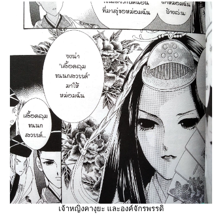
เจ้าหญิงคางุยะ และองค์จักรพรรดิ