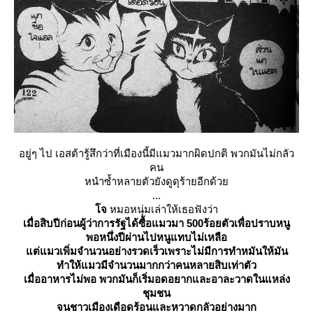
อยู่ๆ ไป เอสต้ารู้สึกว่าที่เมืองนี้มีแมวมากผิดปกติ พวกมันไม่กลัว
คน
หนำซ้ำหลายตัวยังดูดุร้ายอีกด้ว
...
จ
หมอหนุ่มเล่าให้เธอฟังว่า
เมื่อสิบปีก่อนผู้ว่าการรัฐได้ซื้อแมวมา 500ร้อยตัวเพื่อปราบหนู
พอหนึ่งปีผ่านไปหนูแทบไม่เหลือ
ต่แม
วเพิ่มจำนวนอย่างรวดเร็วเพราะไม่มีการทำหมันให้มัน
ทำให้แมวมีจำนวนมากกว่าคนหลายสิบเท่าตัว
เมื่ออาหารไม่พอ พวกมันก็เริ่มอดอยากและอาละวาดในแหล่ง
ชุมชน
จนชาวเมืองเดือดร้อนและหวาดกลัวอย่างมาก