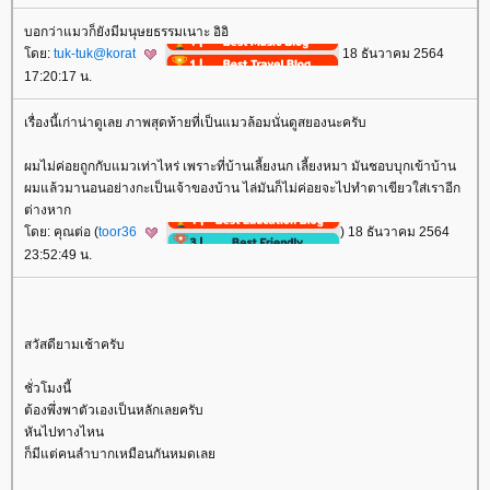
บอกว่าแมวก็ยังมีมนุษยธรรมเนาะ อิอิ
ดย:
tuk-tuk@korat
18 ธันวาคม 2564
17:20:17 น.
เรื่องนี้เก่าน่าดูเลย ภาพสุดท้ายที่เป็นแมวล้อมนั่นดูสยองนะครับ
ผมไม่ค่อยถูกกับแมวเท่าไหร่ เพราะที่บ้านเลี้ยงนก เลี้ยงหมา มันชอบบุกเข้าบ้าน
ผมแล้วมานอนอย่างกะเป็นเจ้าของบ้าน ไล่มันก็ไม่ค่อยจะไปทำตาเขียวใส่เราอีก
ต่างหาก
ดย: คุณต่อ (
toor36
) 18 ธันวาคม 2564
23:52:49 น.
สวัสดียามเช้าครับ
ชั่วโมงนี้
ต้องพึ่งพาตัวเองเป็นหลักเลยครับ
หันไปทางไหน
ก็มีแต่คนลำบากเหมือนกันหมดเล