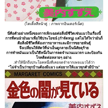
(ไตเติ้ลสีหน้าคู่ : ภาพจากอินเตอร์เน็ต)
นี่คือตัวอย่างหนึ่งของการเพิกเฉยต่อสิ่งมีชีวิตเช่นแมวในเรื่องนี้
การที่คนนำมันมาเพื่อใช้ประโยขน์ (กำจัดหนู) แต่ไม่ใส่ใจว่ามันก็
คือสิ่งมีชีวิตที่ต้องการอาหารและมีการขยายพันธุ์
จึงเปลี่ยนให้สัตว์ที่น่าเอ็นดูกลายเป็นนิสัยดุร้า
การทำหมันแมวเป็นวิธีหนึ่งในการลดจำนวนแมวจร และป้องกัน
รคติดต่อหลายๆ อย่าง
.
.
ทำให้นึกถึงประโยคหนึ่งที่เคยจดจำจากเพจแมวได้ว่า
“ไม่จำเป็นว่าทุกบ้านต้องมีแมว แต่อยากให้แมวทุกตัวมีบ้าน”