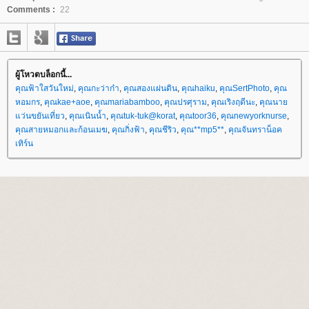
Comments :
22
ผู้โหวตบล็อกนี้...
คุณฟ้าใสวันใหม่
,
คุณกะว่าก๋า
,
คุณสองแผ่นดิน
,
คุณhaiku
,
คุณSertPhoto
,
คุณ
หอมกร
,
คุณkae+aoe
,
คุณmariabamboo
,
คุณปรศุราม
,
คุณเริงฤดีนะ
,
คุณนา
ว่นขยันเที่ยว
,
คุณเนินน้ำ
,
คุณtuk-tuk@korat
,
คุณtoor36
,
คุณnewyorknurse
,
คุณสายหมอกและก้อนเมฆ
,
คุณกิ่งฟ้า
,
คุณชีริว
,
คุณ**mp5**
,
คุณจันทราน็อค
เทิร์น