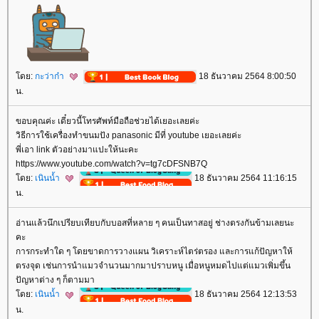
ดย:
กะว่าก๋า
18 ธันวาคม 2564 8:00:50
น.
ขอบคุณค่ะ เดี๋ยวนี้โทรศัพท์มือถือช่วยได้เยอะเลยค่ะ
วิธีการใช้เครื่องทำขนมปัง panasonic มีที่ youtube เยอะเลยค่ะ
พี่เอา link ตัวอย่างมาแปะให้นะคะ
https://www.youtube.com/watch?v=tg7cDFSNB7Q
ดย:
เนินน้ำ
18 ธันวาคม 2564 11:16:15
น.
อ่านแล้วนึกเปรียบเทียบกับบอสที่หลาย ๆ คนเป็นทาสอยู่ ช่างตรงกันข้ามเลยนะ
คะ
การกระทำใด ๆ โดยขาดการวางแผน วิเคราะห์ไตร่ตรอง และการแก้ปัญหาให้
ตรงจุด เช่นการนำแมวจำนวนมากมาปราบหนู เมื่อหนูหมดไปแต่แมวเพิ่มขึ้น
ปัญหาต่าง ๆ ก็ตามมา
ดย:
เนินน้ำ
18 ธันวาคม 2564 12:13:53
น.