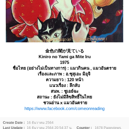
金色の闇が見ている
Kiniro no Yami ga Mite Iru
1975
ชื่อไทย (อย่างไม่เป็นทางการ) : แมวกินคน , แมวอันตรา
เรื่องและภาพ : อ.ซุสุเอะ มิอุจิ
ความยาว : 120 หน้า
นวเรื่อง : ลึกลับ
สนพ. : ชูเอย์ฉะ
สถานะ : ยังไม่มีลิขสิทธิ์ในไท
ชวนอ่าน x แมวอันตรา
https://www.facebook.com/comeonreading
Create Date :
16 ธันวาคม 2564
Last Update :
16 ธันวาคม 2564 20:54:37 น.
Counter :
1678 Pageviews.