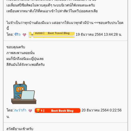
เอเลี่ยนสปีซียส์พอไม่ควบคุมดีๆ ระบบนิเวศน์ก็พังหมดนะครับ
เหมือนพวกหมาดิงโก้ที่คนเอาเข้าไปล่าสัตว์ในทวีปออสเตรเลี
ไม่จำเป็นว่าทุกบ้านต้องมีแมว แต่อยากให้แมวทุกตัวมีบ้าน <<ชอบครับประโยค
นี้
ดย:
ชีริว
19 ธันวาคม 2564 13:44:28 น.
ขอบคุณครับ
ภาพสะพานลอยนั่น
ผมก็นึกถึงอนิเมะญี่ปุ่นเล
สีสันมันได้จังหวะพอดีครับ
ดย:
กะว่าก๋า
20 ธันวาคม 2564 0:22:56
น.
สวัสดียามเช้าครับ