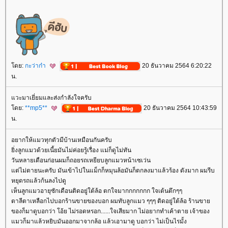
ดย:
กะว่าก๋า
20 ธันวาคม 2564 6:20:22
น.
วะมาเยี่ยมและส่งกำลังใจครับ
ดย:
**mp5**
20 ธันวาคม 2564 10:43:59
น.
อยากให้แมวทุกตัวมีบ้านเหมือนกันครับ
ิ่งลูกแมวด้วยเนี้ยมันไม่ค่อยรู้เรื่อง แม่ก็ดูไม่ทัน
วันหลายเดือนก่อนผมก็ถอยรถเหยียบลูกแมวหน้าเซเว่น
ต่ไม่ตายนะครับ มันเข้าไปในแม็กก็หมุนล้อมันก็ตกลงมาแล้วร้อง ดังมาก ผมรีบ
หยุดรถแล้วก้นลงไปดู
เห็นลูกแมวอายุซักเดือนติดอยู่ใต้ล้อ ตกใจมากกกกกกก ใจเต้นตึกๆๆ
ตาลีตาเหลือกไปบอกร้านขายของบอก ผมทับลูกแมว ๆๆๆ ติดอยู่ใต้ล้อ ร้านขา
ของก็มาดูบอกว่า โอ้ย ไม่รอดหรอก......ใจเสียมาก ไม่อยากทำเค้าตาย เจ้าของ
มวก็มาแล้วหยิบมันออกมาจากล้อ แล้วเอามาดู บอกว่า ไม่เป็นไรมั้ง