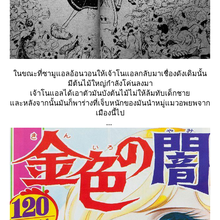
นขณะที่ซามูแอลอ้อนวอนให้เจ้าโน
อลกลับมาเชื่องดังเดิมนั้น
มีต้นไม้ใหญ่กำลังโค่นลงมา
เจ้าโนแอลได้เอาตัวมันบังต้นไม้ไม่ให้ล้มทับเด็กชา
ละหลังจากนั้นมันก็พาร่างที่เจ็บหนักของมันนำหมู่แมวอพยพจาก
เมืองนี้ไป
...