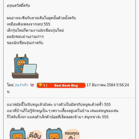
อรุณสวัสดิ์ครับ
ผมอาจจะชินกับลายเส้นในยุคนั้นด้วยมั้งครับ
เหมือนฟังเพลงจากเทป 555
เด็กรุ่นใหม่ก็ตามงานนักเขียนรุ่นใหม่
ผมยังชอบอ่านงานเก่าๆ
ของนักเขียนรุ่นเก่าครับ
ดย:
กะว่าก๋า
17 ธันวาคม 2564 5:56:24
น.
มวสมัยนี้ไม่จับหนูแล้วมังคะ บางตัวเป็นมิตรกับหนูซะด้วยซ้ำ 555
มวที่บ้านก็ไม่รู้จักหนูเป็น ๆ เพราะเลี้ยงอยู่แต่ในบ้าน เล่นแต่หนูของเล่น
ก็ไล่จับจิ้งจก แมลงตัวเล็กตัวน้อยที่เล็ดลอดเข้ามา สนุกเขาล่ะ 555