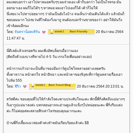
ผมเลยบอกว่า เอาไปหาหมอครับๆๆ ผมจ่ายเอง เค้าก็บอกว่า ไม่เป็นไรหรอ มัน
ออกมาเอง ผมก็ไม่ได้ๆ ๆ หาหมอ ผมเอาไปเองก็ได้ เค้าก็ไม่ให้
นี่เลยแวะไปหาบ่อยมากๆ ว่ามันเป็นยังไงบ้าง จนเห็นว่ามันเดินได้แล้ว แล้วมันก็
ชอบผมมาก ไปเซเว่นทีไรต้องวิ่งมาถู จนต้องบอกร้านขายของว่า อย่าให้มันวิ่ง
เข้าล้อผมอีกนะ
ดย:
จันทราน็อคเทิร์น
20 ธันวาคม 2564
11:47:47 น.
นี่ดีเลย์แล้วเหรอครับ ผมเพิ่งอัพบล็อกเมื่อวานเอง
(คิดถึงตัวเองบางทีหายไป 4-5 วัน เกรงใจเพื่อนอย่างแฮง)
หน้ากากแก้วน่าจะเป็นที่มาของมีมการ์ตูนโชโจหลายอย่างเลยครับ
ทั้งตาหวาน หน้าตกใจ หน้าอิจฉา และหน้าตาของจิงุสะที่การ์ตูนหลายเรื่องเอา
ไปล้อ 555
ดย:
ชีริว
20 ธันวาคม 2564 20:13:01 น.
สวัสดีค่ะ ขอบคุณที่ไปให้กำลังใจตะพาบประทับใจนะคะ พักนี้พี่กิ่งคิดถึงแม่มากๆ
ก็เอารูปแม่มาลงค่ะ บทกลอนอาจจะอ่านดูแล้วแข็งๆไปหน่อยนะคะ พี่กิ่งรีบแต่ง
ค่ะ ก็ไม่ค่อยสละสลวยสีกเท่าไหร่ขอบคุณมากนะคะ
บ้านพี่กิ่งเลี้ยงแมวสองตัวค่ะทำหมันเรียบร้อยแล้วค่ะ อิอิ