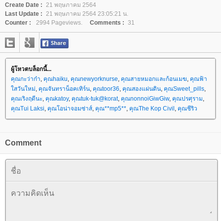
Create Date :
21 พฤษภาคม 2564
Last Update :
21 พฤษภาคม 2564 23:05:21 น.
Counter :
2994 Pageviews.
Comments :
31
ผู้โหวตบล็อกนี้...
คุณกะว่าก๋า
,
คุณhaiku
,
คุณnewyorknurse
,
คุณสายหมอกและก้อนเมฆ
,
คุณฟ้า
สวันใหม่
,
คุณจันทราน็อคเทิร์น
,
คุณtoor36
,
คุณสองแผ่นดิน
,
คุณSweet_pills
,
คุณเริงฤดีนะ
,
คุณkatoy
,
คุณtuk-tuk@korat
,
คุณnonnoiGiwGiw
,
คุณปรศุราม
,
คุณTui Laksi
,
คุณโอน่าจอมซ่าส์
,
คุณ**mp5**
,
คุณThe Kop Civil
,
คุณชีริว
Comment