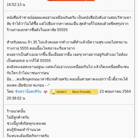
16:52:13 น.
หนังสือเจ้าชายน้อยผมเคยอ่านเหมือนกันครับ เป็นหนังสือบังคับอ่านสอบวิชามหา
ลัย จำได้ว่าไม่ได้ซื้อ แต่ไปยืมจากสาวคณะอื่น สุดท้ายก็ไปสอบด้วยขีทสรุปจาก
ร้านถ่ายเอกสารชื่อดังในมหาลัย 55555
สำหรับผมนะ ถ้า 35 ไปแล้วคงอยากทำงานที่ทำแล้วมีความสุข แถมไม่ทรมาน
ร่างกาย 5555 ตอนนี้อะไหล่น่าจะเริ่มหายาก
คงอยากเป็นตัวเองมากขึ้น ยิ้มเมื่ออยากยิ้ม เฉยๆเวลาอยากอยู่กับตัวเอง ไม่ต้อง
เป็นคนnice มากก็ได้ 55555
คงยังทะเยอทะยานอยู่นะ แต่คงไม่เอาแบบเหนื่อยเกินไป แล้วก็คงเหนื่อยที่จะชน
กับใคร ถ้าไม่มาชนเราก่อน
อ้อ......คงเลิกมุดถนนเวลาขับรถด้วยครับ ตอนนั้นสายตาคงแย่กว่านี้ เดี๋ยวจะได้
ลงเพจ เฮียขับรถ ซะก่อน - -“
ดย:
จันทราน็อคเทิร์น
23 พฤษภาคม 2564
20:38:02 น.
ร้านนวดนั้น
ไม่มีลูกค้าครับ
ช่วงนี้ถูกสั่งปิดทุกแห่งเล
คนรู้จักผมทำร้านนวด
ก็แทบจะต้องปิดกิจการครับ