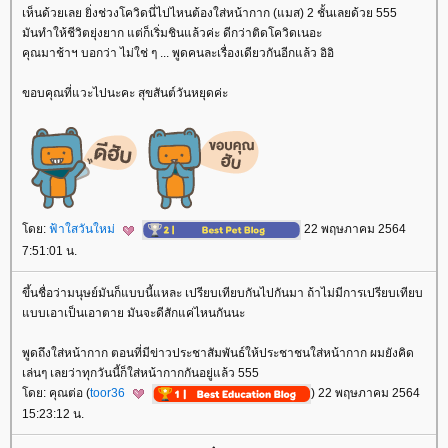
เห็นด้วยเลย ยิ่งช่วงโควิดนี่ไปไหนต้องใส่หน้ากาก (แมส) 2 ชั้นเลยด้วย 555
มันทำให้ชีวิตยุ่งยาก แต่ก็เริ่มชินแล้วค่ะ ดีกว่าติดโควิดเนอะ
คุณมาช้าฯ บอกว่า ไม่ใช่ ๆ ... พูดคนละเรื่องเดียวกันอีกแล้ว อิอิ
ขอบคุณที่แวะไปนะคะ สุขสันต์วันหยุดค่ะ
ดย:
ฟ้าใสวันใหม่
22 พฤษภาคม 2564
7:51:01 น.
ขึ้นชื่อว่ามนุษย์มันก็แบบนี้แหละ เปรียบเทียบกันไปกันมา ถ้าไม่มีการเปรียบเทียบ
บบเอาเป็นเอาตาย มันจะดีสักแค่ไหนกันนะ
พูดถึงใส่หน้ากาก ตอนที่มีข่าวประชาสัมพันธ์ให้ประชาชนใส่หน้ากาก ผมยังคิด
เล่นๆ เลยว่าทุกวันนี้ก็ใส่หน้ากากกันอยู่แล้ว 555
ดย: คุณต่อ (
toor36
) 22 พฤษภาคม 2564
15:23:12 น.