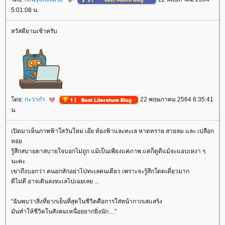
5:01:08 น.
สวัสดียามเช้าครับ
ดย:
กะว่าก๋า
22 พฤษภาคม 2564 6:35:41
น.
เปิดมาเห็นภาพฟ้าใสวันใหม่ เอ๊ย ท้องฟ้าและทะเล หาดทราย สายลม และ เปลือก
หอ
รู้สึกสบายตาสบายใจบอกไม่ถูก แม้เป็นเพียงแค่ภาพ แต่ก็ดูดีแม้จะแอบเหงา ๆ
นะคะ
เขาถึงบอกว่า คนอกหักอย่าไปทะเลคนเดียว เพราะจะรู้สึกโดดเดี่ยวมาก
ดีไม่ดี อาจเดินลงทะเลไปเฉยเลย ...
“ฉันพบว่าสิ่งที่ยากเย็นที่สุดในชีวิตคือการใส่หน้ากากเสแสร้ง
มันทำให้ชีวิตในสังคมเหนื่อยยากยิ่งนัก…”