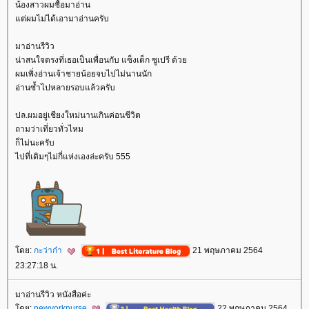
น้องสาวผมซื้อมาอ่าน
ต่ผมไม่ได้เอามาอ่านครับ
มาอ่านรีวิว
น่าสนใจตรงที่เธอเป็นเพื่อนกับ แซ็งเต็ก ซูเปรี ด้ว
ผมเพิ่งอ่านเจ้าชายน้อยจบไปไม่นานนัก
อ่านซ้ำไปหลายรอบแล้วครับ
ปล.ผมอยู่เชียงใหม่นานเกินค่อนชีวิต
ถามว่าเที่ยวทั่วไหม
ก็ไม่นะครับ
ไปที่เดิมๆไม่กี่แห่งเองล่ะครับ 555
ดย:
กะว่าก๋า
21 พฤษภาคม 2564
23:27:18 น.
มาอ่านรีวิว หนังสือค่ะ
ดย:
newyorknurse
22 พฤษภาคม 2564