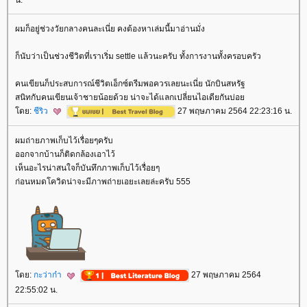
ผมก็อยู่ช่วงวัยกลางคนละเนี่ย คงต้องหาเล่มนี้มาอ่านมั่ง
ก็นับว่าเป็นช่วงชีวิตที่เราเริ่ม settle แล้วนะครับ ทั้งการงานทั้งครอบครัว
คนเขียนก็ประสบการณ์ชีวิตเอ็กซ์ตรีมพอควรเลยนะเนี่ย นักบินสหรัฐ
สนิทกับคนเขียนเจ้าชายน้อยด้วย น่าจะได้แลกเปลี่ยนไอเดียกันบ่อ
ดย:
ชีริว
27 พฤษภาคม 2564 22:23:16 น.
ผมถ่ายภาพเก็บไว้เรื่อยๆครับ
ออกจากบ้านก็ติดกล้องเอาไว้
เห็นอะไรน่าสนใจก็บันทึกภาพเก็บไว้เรื่อยๆ
ก่อนหมดโควิดน่าจะมีภาพถ่ายเอยะเลยล่ะครับ 555
ดย:
กะว่าก๋า
27 พฤษภาคม 2564
22:55:02 น.