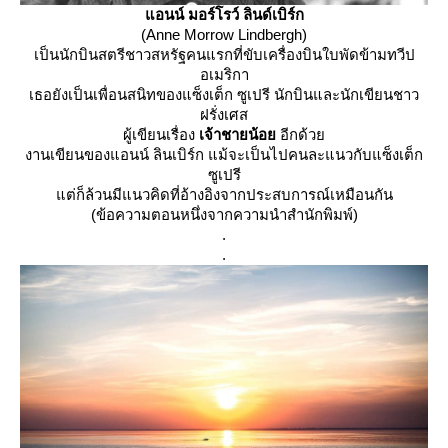
อนน์ มอร์โรว์ ลินด์เบิร์ก
(Anne Morrow Lindbergh)
เป็นนักบินสตรีชาวสหรัฐคนแรกที่ขับเครื่องบินใบพัดข้ามทวีป
อเมริกา
เธอยังเป็นเพื่อนสนิทของแซ็งเต็ก ซูเปรี นักบินและนักเขียนชาว
ฝรั่งเศส
ผู้เขียนเรื่อง
เจ้าชายน้อ
อีกด้ว
งานเขียนของแอนน์ ลินเบิร์ก แม้จะเป็นไปคนละแนวกับแซ็งเต็ก
ซูเปรี
ต่ก็ล้วนมีแนวคิดที่อ้างอิงจากประสบการณ์เหมือนกัน
(ข้อความตอนหนึ่งจากความนำสำนักพิมพ์)
.
.