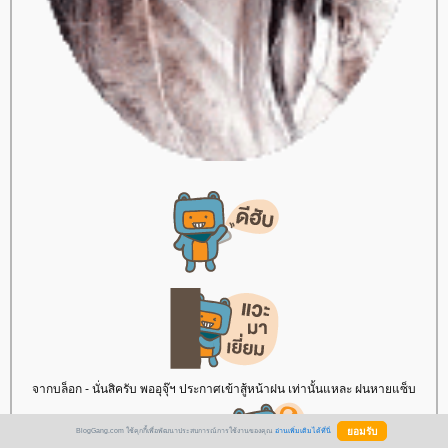
จากบล็อก - นั่นสิครับ พออุจุ๊ฯ ประกาศเข้าสู้หน้าฝน เท่านั้นแหละ ฝนหายแซ็บ
BlogGang.com ใช้คุกกี้เพื่อพัฒนาประสบการณ์การใช้งานของคุณ
อ่านเพิ่มเติมได้ที่นี่