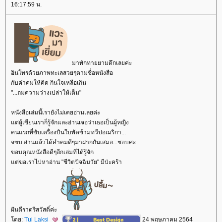
16:17:59 น.
มาทักทายยามดึกเลยค่ะ
อินโทรด้วยภาพทะเลสวยๆตามชื่อหนังสือ
กับคำคมให้คิด กินใจเหลือเกิน
"...ถมความว่างเปล่าให้เต็ม"
หนังสือเล่มนี้เรายังไม่เคยอ่านเลยค่ะ
ต่ผู้เขียนเราก็รู้จักและอ่านเจอว่าเธอเป็นผู้หญิง
คนแรกที่ขับเครื่องบินใบพัดข้ามทวีปอเมริกา...
จขบ.อ่านแล้วได้คำคมดีๆมาฝากกันเสมอ...ชอบค่ะ
ขอบคุณหนังสือดีๆอีกเล่มที่ได้รู้จัก
ต่ขอเราไปหาอ่าน "ชีวิตปัจฉิมวัย" มีป่ะคร้า
ฝันดีราตรีสวัสดิ์ค่ะ
ดย:
Tui Laksi
24 พฤษภาคม 2564