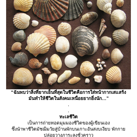
“ฉันพบว่าสิ่งที่ยากเย็นที่สุดในชีวิตคือการใส่หน้ากากเสแสร้ง
มันทำให้ชีวิตในสังคมเหนื่อยยากยิ่งนัก…”
.
.
ทะเลชีวิต
เป็นการถ่ายทอดมุมมองชีวิตของผู้เขียนเอง
ซึ่งนำพาชีวิตมัชฌิมวัยสู่บ้านพักบนเกาะอันสงบเงียบ พักกา
ปล่อยวางภาระลงชั่วคราว