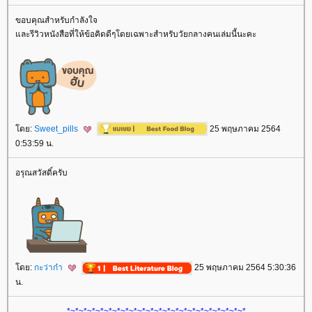
ขอบคุณสำหรับกำลังใจ
ละรีวิวหนังสือที่ให้ข้อคิดดีๆโดยเฉพาะสำหรับวัยกลางคนเล่มนี้นะคะ
ดย:
Sweet_pills
25 พฤษภาคม 2564
0:53:59 น.
อรุณสวัสดิ์ครับ
ดย:
กะว่าก๋า
25 พฤษภาคม 2564 5:30:36
น.
*~*~*~*~*~*~*~*~*~*~*~*~*~*~*~*~*~*~*~*~*~*