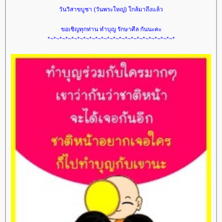
วันวิสาขบูชา (วันพระใหญ่) ใกล้มาถึงแล้ว
ขอเชิญทุกท่าน ทำบุญ รักษาศีล กันนะคะ
*~*~*~*~*~*~*~*~*~*~*~*~*~*~*~*~*~*~*~*~*~*