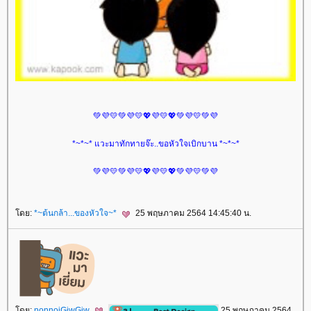
💚💜💛💚💜💛💖💜💛💖💚💜💛💚💜
*~*~* แวะมาทักทายจ๊ะ..ขอหัวใจเบิกบาน *~*~*
💚💜💛💚💜💛💖💜💛💖💚💜💛💚💜
ดย:
*~ต้นกล้า...ของหัวใจ~*
25 พฤษภาคม 2564 14:45:40 น.
ดย:
nonnoiGiwGiw
25 พฤษภาคม 2564