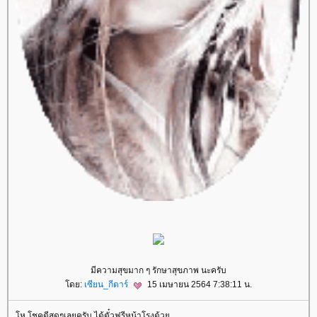
มีความสุขมาก ๆ รักษาสุขภาพ นะครับ
ดย:
เซียน_กีตาร์
15 เมษายน 2564 7:38:11 น.
ห โชคดีสุดๆเลยครับ ได้ตั๋วฟรีหน้าโรงด้ว