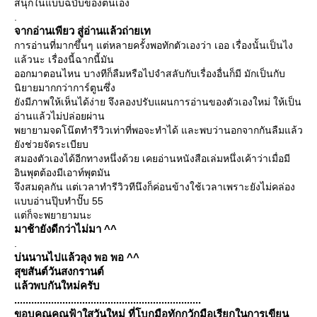
สนุกในแบบฉบับของตนเอง
.
จากอ่านเพียว สู่อ่านแล้วถ่ายเท
การอ่านที่มากขึ้นๆ แต่หลายครั้งพอทักตัวเองว่า เออ เรื่องนั้นเป็นไง
ล้วนะ เรื่องนี้ฉากนี้มัน
ออกมาตอนไหน บางทีก็ลืมหรือไปจำสลับกับเรื่องอื่นก็มี มักเป็นกับ
นิยายมากกว่าการ์ตูนซึ่ง
ังมีภาพให้เห็นได้ง่าย จึงลองปรับแผนการอ่านของตัวเองใหม่ ให้เป็น
อ่านแล้วไม่ปล่อยผ่าน
พยายามจดโน๊ตทำรีวิวเท่าที่พอจะทำได้ และพบว่านอกจากกันลืมแล้ว
ังช่วยจัดระเบียบ
สมองตัวเองได้อีกทางหนึ่งด้วย เคยอ่านหนังสือเล่มหนึ่งเค้าว่าเมื่อมี
อินพุตต้องมีเอาท์พุตมัน
จึงสมดุลกัน แต่เวลาทำรีวิวทีนึงก็ค่อนข้างใช้เวลาเพราะยังไม่คล่อง
บบอ่านปุ๊บทำปั๊บ 55
ต่ก็จะพยายามนะ
มาช้ายังดีกว่าไม่มา ^^
.
บ่นนานไปแล้วลุง พอ พอ ^^
สุข
สันต์
วัน
สงกรานต์
ล้วพบกันใหม่ครับ
..................................................................
ขอบคุณคุณฟ้าใสวันใหม่ ที่โบกมือทักกวักมือเรียกในการเขียน