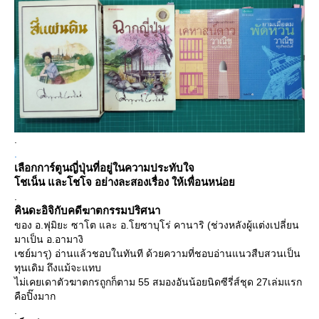
.
.
เลือกการ์ตูนญี่
ปุ่นที่อยู่ในความประทับ
จ
ชเน็น และโชโจ อย่างละสองเรื่อง ให้เพื่อนหน่อ
.
คินดะอิจิกับคดีฆาตกรรมปริศนา
ของ อ.ฟุมิยะ ซาโต และ อ.โยซาบุโร่ คานาริ (ช่วงหลังผู้แต่งเปลี่ยน
มาเป็น อ.อามางิ
เซย์มารุ) อ่านแล้วชอบในทันที ด้วยความที่ชอบอ่านแนวสืบสวนเป็น
ทุนเดิม ถึงแม้จะแทบ
ไม่เคยเดาตัวฆาตกรถูกก็ตาม 55 สมองอันน้อยนิดซีรี่ส์ชุด 27เล่มแรก
คือปิ๊งมาก
.