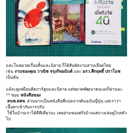
.
ละในหมวดเรื่องสั้นและนิยาย ก็ได้สัมผัสงานสาบเลือดไท
เช่น
งานของคุณ วาณิช จรุงกิจอนันต์
ละ
มรว.คึกฤทธิ์ ปราโมช
เป็นต้น
.
ม้จะดูเหมือนติดการ์ตูนและนิยาย แต่หมวดพัฒนาตนเองก็อ่านนะ
^^ ชอบ
หนังสือของ
สนพ.สสท.
ส่วนมากเป็นหนังสือที่แปลจากต้นฉบับญี่ปุ่น แต่เราว่า
เนื้อหาเข้ากับการปรับ
ช้ในบ้านเราได้ดีทีเดียวนะ เคยอ่านของฝรั่งบ้างแต่บางเล่มดูไกลตัว
ไป