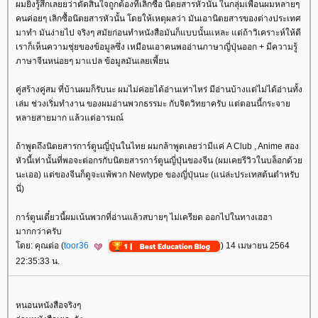
ผมยิ่งรู้สึกเลยยว่าตัดสินใจถูกต้องที่เลิกซื้อ นิตยสารหัวนั้น ในกลุ่มเพื่อนผมหลายๆ
คนค่อยๆ เลิกซื้อนิตยสารหัวนั้น โดยให้เหตุผลว่า มันเอานิตยสารของต่างประเทศ
มาทำ มันง่ายไป จริงๆ สมัยก่อนทำหนังสือมันก็แบบนั้นแหละ แต่ถ้าวิเคราะห์ให้ดี
เราก็เห็นความชุ่ยของข้อมูลซึ่ง เหมือนเอาคนพออ่านภาษาญี่ปุ่นออก + มีความรู้
ภาษาจีนหน่อยๆ มาแปล ข้อมูลมันเลยเพี้ยน
คู่สร้างคู่สม ที่บ้านผมก็รับนะ ผมไม่ค่อยได้อ่านเท่าไหร่ มีอ่านบ้างแต่ไม่ได้อ่านทั้ง
เล่ม ช่วงเริ่มทำงาน ของผมอ่านพวกธรรมะ กับจิตวิทยาครับ แต่ตอนนี้กระจา
หลายสายมาก แล้วแต่อารมณ์
ถ้าพูดถึงนิตยสารการ์ตูนญี่ปุ่นในไทย ผมกล้าพูดเลยว่ามีแค่ A Club , Anime สอง
หัวนี้เท่านั้นที่พอจะต่อกรกับนิตยสารการ์ตูนญี่ปุ่นของจีน (ผมเคยรีวิวในบล็อกด้ว
นะเออ) แต่ของจีนก็ดูจะแพ้พวก Newtype ของญี่ปุ่นนะ (แน่ล่ะประเทสต้นตำหรับ
นี่)
การ์ตูนเดี๋ยวนี้ผมเน้นพวกที่อ่านแล้วสบายๆ ไม่เครียด ออกไปในทางเฮฮา
มากกว่าครับ
ดย: คุณต่อ (
toor36
) 14 เมษายน 2564
22:35:33 น.
หนอนหนังสือจริงๆ