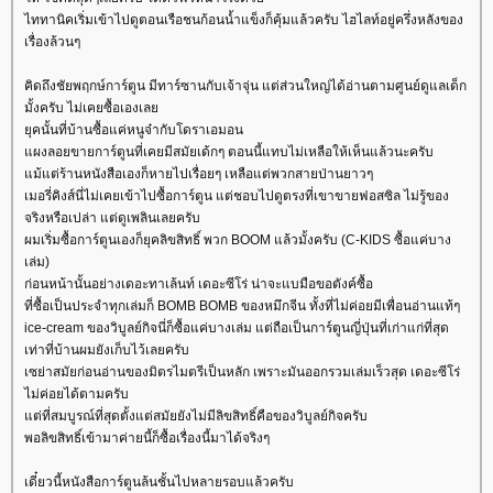
ไททานิคเริ่มเข้าไปดูตอนเรือชนก้อนน้ำแข็งก็คุ้มแล้วครับ ไฮไลท์อยู่ครึ่งหลังของ
เรื่องล้วนๆ
คิดถึงชัยพฤกษ์การ์ตูน มีทาร์ซานกับเจ้าจุ่น แต่ส่วนใหญ่ได้อ่านตามศูนย์ดูแลเด็ก
มั้งครับ ไม่เคยซื้อเองเล
ุคนั้นที่บ้านซื้อแค่หนูจ๋ากับโดราเอมอน
ผงลอยขายการ์ตูนที่เคยมีสมัยเด้กๆ ตอนนี้แทบไม่เหลือให้เห็นแล้วนะครับ
ม้แต่ร้านหนังสือเองก็หายไปเรื่อยๆ เหลือแต่พวกสายป่านยาวๆ
เมอรี่คิงส์นี่ไม่เคยเข้าไปซื้อการ์ตูน แต่ชอบไปดูตรงที่เขาขายฟอสซิล ไม่รู้ของ
จริงหรือเปล่า แต่ดูเพลินเลยครับ
ผมเริ่มซื้อการ์ตูนเองก็ยุคลิขสิทธิ์ พวก BOOM แล้วมั้งครับ (C-KIDS ซื้อแค่บาง
เล่ม)
ก่อนหน้านั้นอย่างเดอะทาเล้นท์ เดอะซีโร่ น่าจะแบมือขอตังค์ซื้อ
ที่ซื้อเป็นประจำทุกเล่มก็ BOMB BOMB ของหมึกจีน ทั้งที่ไม่ค่อยมีเพื่อนอ่านแท้ๆ
ice-cream ของวิบูลย์กิจนี่ก็ซื้อแค่บางเล่ม แต่ถือเป็นการ์ตูนญี่ปุ่นที่เก่าแก่ที่สุด
เท่าที่บ้านผมยังเก็บไว้เลยครับ
เซย่าสมัยก่อนอ่านของมิตรไมตรีเป็นหลัก เพราะมันออกรวมเล่มเร็วสุด เดอะซีโร่
ไม่ค่อยได้ตามครับ
ต่ที่สมบูรณ์ที่สุดตั้งแต่สมัยยังไม่มีลิขสิทธิ์คือของวิบูลย์กิจครับ
พอลิขสิทธิ์เข้ามาค่ายนี้ก็ซื้อเรื่องนี้มาได้จริงๆ
เดี๋ยวนี้หนังสือการ์ตูนล้นชั้นไปหลายรอบแล้วครับ