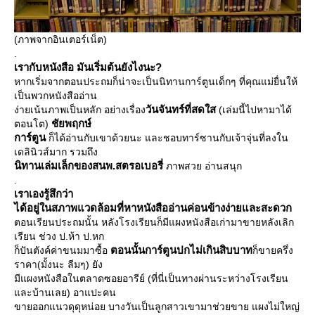
(ภาพจากอินเตอร์เน็ต)
.
เรากับหนังสือ มันเริ่มต้นยังไงนะ?
หากเริ่มจากตอนประถมก็น่าจะเป็นนิทานการ์ตูนเด็กๆ ที่คุณแม่ยื่นให้
เป็นพวกหนังสืออ่าน
วันจันทร์ที่สดใส
ง่ายเน้นภาพเป็นหลัก อย่างเรื่อง
(เล่มนี้ไปหามาได้
ชัยพฤกษ์
ตอนโต)
การ์ตูน
ก็ได้อ่านกับเขาด้วยนะ และชอบทาร์ซานกับเจ้าจุ่นที่ลงใน
เดลินิวส์มาก รวมถึง
นิทานเล่มเล็กของสนพ.สตรอเบอรี่
ภาพสวย อ่านสนุก
.
เราเองรู้สึกว่า
ได้อยู่ในสภาพแวดล้อมที่หาหนังสืออ่านค่อนข้างง่ายและสะดวก
ตอนเรียนประถมนั้น หลังโรงเรียนก็มีแผงหนังสือเก่ามาขายหลังเลิก
เรียน ช่วง ป.ห้า ป.หก
ตอนนั้นการ์ตูนปกไม่เกินสิบบาท
ก็ปันตังค์ค่าขนมมาซื้อ
ก็ขายครึ่ง
ราคา(มั้งนะ ลีมๆ) ยัง
มีแผงหนังสือในตลาดซอยอารีย์ (ที่นี่เป็นทางผ่านระหว่างโรงเรียน
ละบ้านเลย) อาแปะคน
ขายออกแนวดุดุหน่อย บางวันเป็นลูกสาวเขามาช่วยขาย แผงไม่ใหญ่