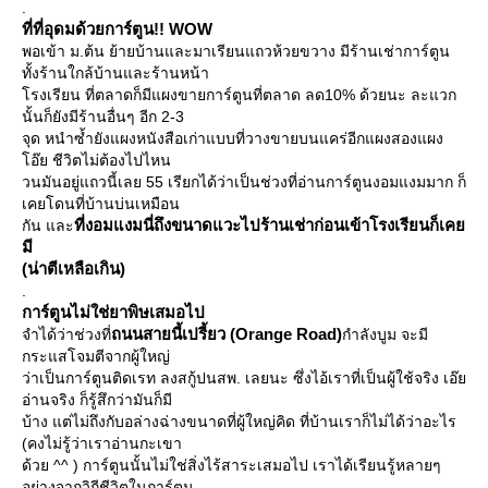
.
ที่ที่อุดมด้วยการ์ตูน!! WOW
พอเข้า ม.ต้น ย้ายบ้านและมาเรียนแถวห้วยขวาง มีร้านเช่าการ์ตูน
ทั้งร้านใกล้บ้านและร้านหน้า
รงเรียน ที่ตลาดก็มีแผงขายการ์ตูนที่ตลาด ลด10% ด้วยนะ ละแวก
นั้นก็ยังมีร้านอื่นๆ อีก 2-3
จุด หนำซ้ำยังแผงหนังสือเก่าแบบที่วางขายบนแคร่อีกแผงสองแผง
อ๊ย ชีวิตไม่ต้องไปไหน
วนมันอยู่แถวนี้เลย 55 เรียกได้ว่าเป็นช่วงที่อ่านการ์ตูนงอมแงมมาก ก็
เคยโดนที่บ้านบ่นเหมือน
ที่งอมแงมนี่ถึงขนาดแวะไปร้านเช่าก่อนเข้าโรงเรียนก็เค
กัน และ
มี
(น่าตีเหลือเกิน)
.
การ์ตูนไม่ใช่ยาพิษเสมอไป
ถนนสายนี้เปรี้ยว (Orange Road)
จำได้ว่าช่วงที่
กำลังบูม จะมี
กระแสโจมตีจากผู้ใหญ่
ว่าเป็นการ์ตูนติดเรท ลงสกู้ปนสพ. เลยนะ ซึ่งไอ้เราที่เป็นผู้ใช้จริง เอ๊
อ่านจริง ก็รู้สึกว่ามันก็มี
บ้าง แต่ไม่ถึงกับอล่างฉ่างขนาดที่ผู้ใหญ่คิด ที่บ้านเราก็ไม่ได้ว่าอะไร
(คงไม่รู้ว่าเราอ่านกะเขา
ด้วย ^^ ) การ์ตูนนั้นไม่ใช่สิ่งไร้สาระเสมอไป เราได้เรียนรู้หลายๆ
อย่างจากวิถีชีวิตในการ์ตูน