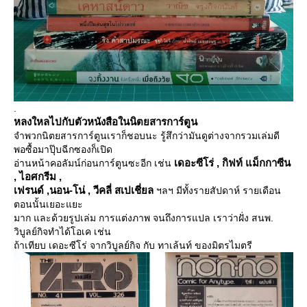
.
หลงใหลไปกับตัวหนังสือในนิตยสารการ์ตูน
จำพวกนิตยสารการ์ตูนเราก็ชอบนะ รู้สึกว่ามันดูต่างจากรวมเล่มดี
พอซื้อมาปุ๊บฉีกซองก็เปิด
เดอะซีโร่ , กิฟท์ แม็กกาซีน
อ่านหน้าคอลัมน์ก่อนการ์ตูนซะอีก เช่น
, ไอศกรีม ,
เฟรนด์ ,นอน-โน่ , วีคลี่ สเปเชี่ยล
ฯลฯ มีทั้งรายสัปดาห์ รายเดือน
ตอนนั้นเยอะแยะ
มาก และด้วยรูปเล่ม การแต่งภาพ จนถึงการแปล เราว่าฝั่ง สนพ.
วิบูลย์กิจทำได้โอเค เช่น
ถ้าเทียบ เดอะซีโร่ จากวิบูลย์กิจ กับ ทาเล้นท์ ของมิตรไมตรี