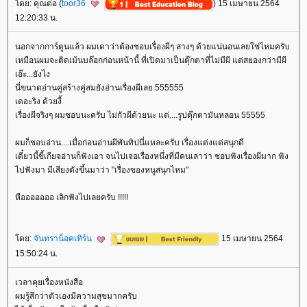
ดย: คุณต่อ (
toor36
) 15 เมษายน 2564
12:20:33 น.
นอกจากการ์ตูนแล้ว ผมเดาว่าต้องชอบเรื่องผีๆ สางๆ ด้วยแน่นอนเลยใช่ไหมครับ
เหมือนผมจะติดเม้นบล๊อกก่อนหน้านี้ ที่เปิดมาเป็นตุ๊กตาที่ไม่มีผี แต่สยองกว่ามีผี
เอ๊ะ...ยังไง
นี่ขนาดอ่านคู่สร้างคู่สมยังอ่านเรื่องผีเลย 555555
เดอะริง ด้วยงี้
เรื่องผีจริงๆ ผมชอบนะครับ ไม่กัวผีด้วยนะ แต่....รูปตุ๊กตามันหลอน 55555
ผมก็ชอบอ่าน....เมื่อก่อนอ่านผีพันทิปนี่แหละครับ เรื่องแต่งแต่สนุกดี
เดี๋ยวนี้ขี้เกียจอ่านก็ฟังเอา จนไปเจอเรื่องหนึ่งที่มีคนเล่าว่า ชอบฟังเรื่องผีมาก ฟัง
ไปฟังมา มีเสียงดังขึ้นมาว่า "เรื่องของหนูสนุกไหม"
หือออออออ เลิกฟังไปเลยครับ !!!!!
ดย:
จันทราน็อคเทิร์น
15 เมษายน 2564
15:50:24 น.
เวลาคุยเรื่องหนังสือ
ผมรู้สึกว่าตัวเองมีความสุขมากครับ