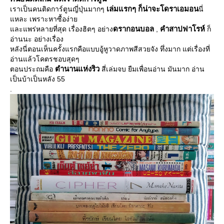
เล่มแรกๆ ก็น่าจะโดราเอมอน
เราเป็นคนติดการ์ตูนญี่ปุ่นมากๆ
นี่
หละ เพราะหาซื้อง่า
ดรากอนบอล
คำสาปฟาโรห์
ละแพร่หลายที่สุด เรื่องฮิตๆ อย่าง
,
ก็
อ่านนะ อย่างเรื่อง
หลังนี่ตอนเห็นครั้งแรกคือแบบอู้หูวาดภาพสีสวยจัง ทึ่งมาก แต่เรื่องที่
อ่านแล้วโคตรชอบสุดๆ
ตำนานแห่งริว
ตอนประถมคือ
สี่เล่มจบ ยืมเพื่อนอ่าน มันมาก อ่าน
เป็นบ้าเป็นหลัง 55
.