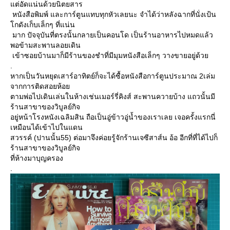
ต่อัดแน่นด้วยนิตยสาร
หนังสือพิมพ์ และการ์ตูนแทบทุกหัวเลยนะ จำได้ว่าหลังฉากที่นั่งเป้น
กดังเก็บเล็กๆ ที่แน่น
มาก ปัจจุบันที่ตรงนั้นกลายเป็นคอนโด เป็นร้านอาหารไปหมดแล้ว
พอข้ามสะพานลอยเดิน
เข้าซอยบ้านมาก็มีร้านของชำที่มีมุมหนังสือเล็กๆ วางขายอยู่ด้ว
.
หากเป็นวันหยุดเสาร์อาทิตย์ก็จะได้ซื้อหนังสือการ์ตูนประมาณ 2เล่ม
จากการติดสอยห้อ
ตามพ่อไปเดินเล่นในห้างเช่นเมอร์รี่คิงส์ สะพานควายบ้าง แถวนั้นมี
ร้านสาขาของวิบูลย์กิจ
อยู่หน้าโรงหนังเฉลิมสิน ถือเป็นอู่ข้าวอู่น้ำของเราเลย เจอครั้งแรกนี่
เหมือนได้เข้าไปในแดน
สวรรค์ (ปานนั้น55) ต่อมาจึงค่อยรู้จักร้านเจซีสาส์น อ้อ อีกที่ที่ได้ไปก็
ร้านสาขาของวิบูลย์กิจ
ที่ห้างมาบุญครอง
.