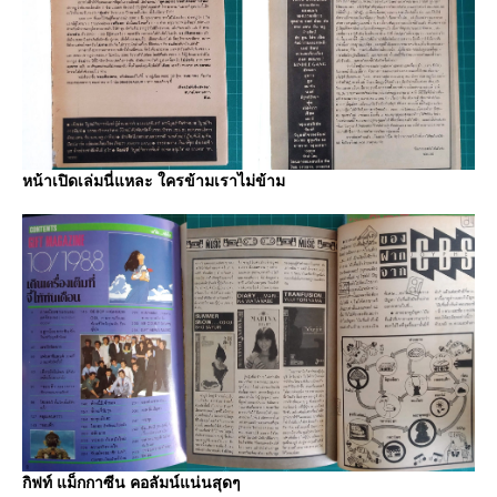
หน้าเปิดเล่มนี่แหละ ใครข้ามเราไม่ข้าม
กิฟท์ แม็กกาซีน คอลัมน์แน่นสุดๆ