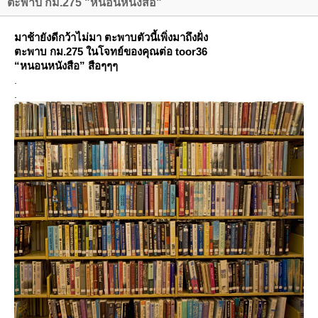
ตะพาบ กม.275 "หนอนหนังสือ"
มาช้ายังดีกว้าไม่มา ตะพาบตัวนี้เพิ่งมาถึงฝั่ง
ตะพาบ กม.275 ในโจทย์ของคุณต่อ toor36
“หนอนหนังสือ” สือๆๆๆ
.
.