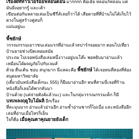
เรื่องผีที่ทาวเวอร์ออฟลอนดอน
มากกกก คือเฮ้ย หลอนก็หลอน แต่
มันยิ่งอยากรู้ และเค้า
เขียนต่อกันหลายเล่มเป็นซีรี่ส์เลยก็ว่าได้ เสียดายที่ที่บ้านไม่ได้เก็บไว้
ดวงในคู่สร้างคู่สมก็
ม่นอยู่นะ
.
พี้ชยักษ์
วรรณกรรมเยาวชนเล่มแรกที่อ่านแล้วสปาร์กจอยมาก ตอนไปเที่ยว
บ้านยายช่วงปิดเทอมสมั
ประถม ไปเจอหนังสือเล่มหนึ่งวางอยู่บนโต๊ะ พอหยิบมาอ่านแล้ว
เหมือนได้ผจญภัยไปกับเจมส์
พี้ชยักษ์
ด้วย ตื่นเต้น ชอบ สนุกมาก นี่แหละคือ
ได้เจอหนที่สองที่ห้อง
สมุดมหาวิทยาลั
(เดี๋ยวมันหนังสือเด็กนะ 555) ก็ยืมมาอ่านอีก หนที่สามนี่เจอที่ร้าน
หนังสือก็เลยได้พากลับมา
บ้านด้วย (แต่จ่ายตังค์แล้วนะ) และในกลุ่มวรรณกรรมเด็ก ก็มี
บทเพลงฤดูใบไม้ผลิ
อีกเรื่อง
ที่ละมุนมาก อ่านแล้วอ่านอีก อ่านซ้ำอ่านซากก็ไม่เบื่อ และหนังสืออีก
เล่มที่อ่านเมื่อไหร่ก็เย็น
เมื่อคุณตาคุณยายยังเด็ก
จก็คือ