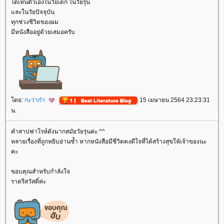
ได้เห็นตัวเองในวัยเด็ก ในวัยรุ่น
ละในวัยปัจจุบัน
ทุกช่วงชีวิตของผม
มีหนังสืออยู่ด้วยเสมอครับ
ดย:
กะว่าก๋า
15 เมษายน 2564 23:23:31
น.
คำสาปฟาโรห์ดังมากสมัยวัยรุ่นค่ะ ^^
หลายเรื่องที่ถูกหยิบอ่านซ้ำ หากหนังสือมีชีวิตคงดีใจที่ได้สร้างสุขให้เจ้าของนะ
คะ
ขอบคุณสำหรับกำลังใจ
ราตรีสวัสดิ์ค่ะ