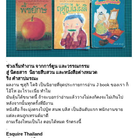
.
ช่วงเริ่มทำงาน จากการ์ตูน และวรรณกรรม
สู่ นิตยสาร นิยายสืบสวน และหนังสือต่างหมวด
ริง คำสาปมรณะ
ผลงาน ซุสุกิ โคจิ เป็นนิยายที่จุดประกายการอ่าน J book ของเรา ก็
อ้โห อะไรวะเนี่ย ทำไม
มันลุ้นได้ขนาดนี้ ถ้าจะบอกว่าอ่านแล้ววางไม่ลงก้คงจะไม่เกินไป
หลังจากนั้นทุกครั้งที่มีงาน
หนังสือ ก็จะมุ่งตรงไปบู้ท สนพ.บลิส เป็นอันดับแรก พนักงานขา
ต่ละคนถูกเทรนด์มาดี
ถามเรื่องไหนเป็นไง ตอบได้หมด รักตรงนี้
.
Esquire Thailand