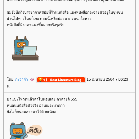
ละส่วนใหญ่มักเริ่มจากการอ่านหนังสือที่สนุกมากๆ อย่างการ์ตูนกันก่อนเล
ผมยังนึกถึงบรรยากาศสมัยที่ร้านหนังสือ แผงหนังสือกระจายตัวอยู่ในชุมชน
ผ่านไปทางไหนก็เจอ ตอนนี้เหลือน้อยมากจนน่าใจหา
หนังสือก็มีราคาแพงขึ้นมากจริงๆครับ
ดย:
กะว่าก๋า
15 เมษายน 2564 7:06:23
น.
มาแปะโหวตแล้วลาไปนอนเลย ตาลายจิ 555
หนอนหนังสือตัวจริง อ่านเยอะมากกก
ังไงก็ถนอมสายตาไว้ด้วยเน้ออ