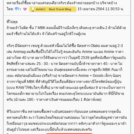
หลายเรื่องก็ซื้อมาอ่านแค่รอบเดียวจริงๆ ต้องจำหน่ายออกบ้าง บริจาคบ้าง
ดย:
ชีริว
15 เมษายน 2564 11:30:53 น.
ที่ไปคุ
ถ้าผมจำไม่ผิด ชั้น 7 MBK ตอนนั้นมีร้านนึงเล็กๆ เดินทะลุ ทางเดิน 2 ด้านได้ด้ว
ผมจำชื่อร้านไม่ได้แล้ว จำได้แค่ร้านอยู่ใกล้โวนตู้เกม
จริงๆ มีนิตยสาร เซนชู ด้วยแต่หัวนี้ผมไม่ได้ซื้อ นิตยสาร Otaku ผมตามอยู่ 2-3
เล่ม Animag ผมลืมชื่อนี้ไปได้ไงก็ไม่รู้ คนละอันกับ Anime นะเออ Anime ราคา
อย่างโหด 40 บาท อยากให้จินตนาการว่าในยุคปี 2539 ยุคที่หนังสือการ์ตูนฉบับ
ลิขสิทธิ์ราคาเล่มละ 25.- 30.- บาท นิตยสารฉบับนี้กล้าขายราคา 40.- บาท ไม่
ธรรมดาเลย แต่ไม่มีโฆษณานะ มันสุดยอดตรงนี้แหละ เราพูดถึง MBK กันมาก็
เยอะ สมัยก่อนมันมีแผง (หรือร้าน) ขายนิตยสาร Anime + Goods เล็กๆ น้อยๆ
จากการ์ตูนที่ MBK ที่สำคัญมีวีดีโอเถื่อนที่อัดจากทางสถานีโทรทัศน์ของญี่ปุ่น
(แบบ RAW ไร้ซับใดๆ ทั้งสิ้น) มาขายด้วยนะเออ ยุคนั้นช่อง 9 น่าจะเป็นรายการ
ลกของเด็ก พยายามโปรโมตเรื่อง คนเก่งทะลุโลกแบบเมามันส์มาก ที่นี่ก็มีขา
ครับ (ม้วนละ 180.- ราคาเท่าเงินค่าขนมผมเกือบ 1 สัปดาห์เลย)
ทีวีแมกกาซีน หลายคนซื้อเพราะมันสปอยดราก้อนบอล แต่พอหมดจากจุดนั้น
หลายคนก็เลิก จะว่าไปคนไทยก็ชอบอ่านสปอยนะ ไม่ว่ายุคไหนข้อมูลข่าวสารมัน
ก็เหมือนอาวุธ ผมชอบปกแบบสมัยก่อนมากกว่า หลังๆ เอาตัวการ์ตูนเยอะๆ มายำ
มันดูมั่วไปหมด แต่เรื่องแบบนี้มันก็แล้วแต่คนชอบล่ะครับ