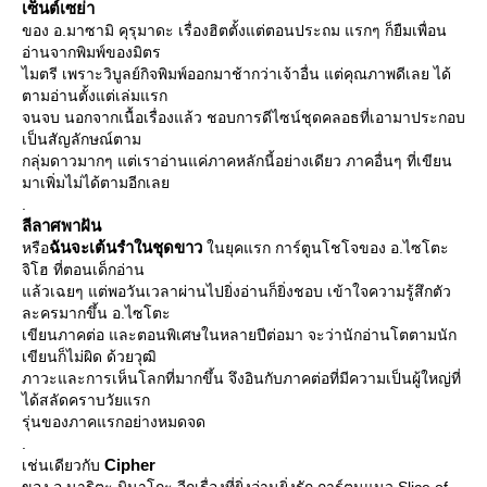
เซ็นต์เซย่า
ของ อ.มาซามิ คุรุมาดะ เรื่องฮิตตั้งแต่ตอนประถม แรกๆ ก็ยืมเพื่อน
อ่านจากพิมพ์ของมิตร
ไมตรี เพราะวิบูลย์กิจพิมพ์ออกมาช้ากว่าเจ้าอื่น แต่คุณภาพดีเลย ได้
ตามอ่านตั้งแต่เล่มแรก
จนจบ นอกจากเนื้อเรื่องแล้ว ชอบการดีไซน์ชุดคลอธที่เอามาประกอบ
เป็นสัญลักษณ์ตาม
กลุ่มดาวมากๆ แต่เราอ่านแค่ภาคหลักนี้อย่างเดียว ภาคอื่นๆ ที่เขียน
มาเพิ่มไม่ได้ตามอีกเล
.
ลีลาศพาฝัน
ฉันจะเต้นรำในชุดขาว
หรือ
นยุคแรก การ์ตูนโชโจของ อ.ไซโตะ
จิโฮ ที่ตอนเด็กอ่าน
ล้วเฉยๆ แต่พอวันเวลาผ่านไปยิ่งอ่านก็ยิ่งชอบ เข้าใจความรู้สึกตัว
ละครมากขึ้น อ.ไซโตะ
เขียนภาคต่อ และตอนพิเศษในหลายปีต่อมา จะว่านักอ่านโตตามนัก
เขียนก็ไม่ผิด ด้วยวุฒิ
ภาวะและการเห็นโลกที่มากขึ้น จึงอินกับภาคต่อที่มีความเป็นผู้ใหญ่ที่
ได้สลัดคราบวัยแรก
รุ่นของภาคแรกอย่างหมดจด
.
Cipher
เช่นเดียวกับ