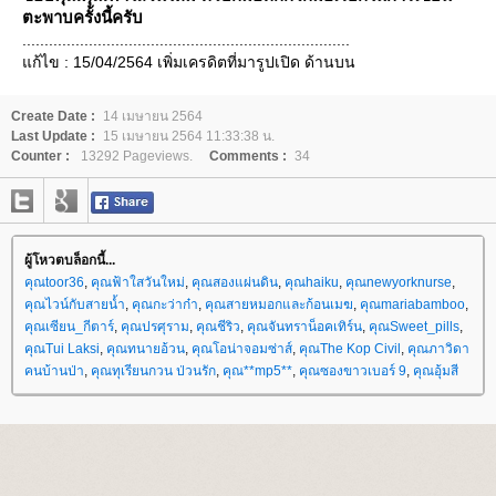
ตะพาบครั้งนี้ครับ
..........................................................................
ก้ไข : 15/04/2564 เพิ่มเครดิตที่มารูปเปิด ด้านบน
Create Date :
14 เมษายน 2564
Last Update :
15 เมษายน 2564 11:33:38 น.
Counter :
13292 Pageviews.
Comments :
34
ผู้โหวตบล็อกนี้...
คุณtoor36
,
คุณฟ้าใสวันใหม่
,
คุณสองแผ่นดิน
,
คุณhaiku
,
คุณnewyorknurse
,
คุณไวน์กับสายน้ำ
,
คุณกะว่าก๋า
,
คุณสายหมอกและก้อนเมฆ
,
คุณmariabamboo
,
คุณเซียน_กีตาร์
,
คุณปรศุราม
,
คุณชีริว
,
คุณจันทราน็อคเทิร์น
,
คุณSweet_pills
,
คุณTui Laksi
,
คุณทนายอ้วน
,
คุณโอน่าจอมซ่าส์
,
คุณThe Kop Civil
,
คุณภาวิดา
คนบ้านป่า
,
คุณทุเรียนกวน ป่วนรัก
,
คุณ**mp5**
,
คุณซองขาวเบอร์ 9
,
คุณอุ้มสี