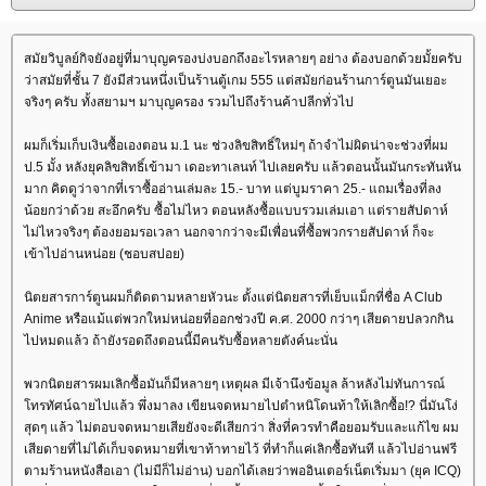
สมัยวิบูลย์กิจยังอยู่ที่มาบุญครองบ่งบอกถึงอะไรหลายๆ อย่าง ต้องบอกด้วยมั้ยครับ
ว่าสมัยที่ชั้น 7 ยังมีส่วนหนึ่งเป็นร้านตู้เกม 555 แต่สมัยก่อนร้านการ์ตูนมันเยอะ
จริงๆ ครับ ทั้งสยามฯ มาบุญครอง รวมไปถึงร้านค้าปลีกทั่วไป
ผมก็เริ่มเก็บเงินซื้อเองตอน ม.1 นะ ช่วงลิขสิทธิ์ใหม่ๆ ถ้าจำไม่ผิดน่าจะช่วงที่ผม
ป.5 มั้ง หลังยุคลิขสิทธิ์เข้ามา เดอะทาเลนท์ ไปเลยครับ แล้วตอนนั้นมันกระทันหัน
มาก คิดดูว่าจากที่เราซื้ออ่านเล่มละ 15.- บาท แต่บูมราคา 25.- แถมเรื่องที่ลง
น้อยกว่าด้วย สะอึกครับ ซื้อไม่ไหว ตอนหลังซื้อแบบรวมเล่มเอา แต่รายสัปดาห์
ไม่ไหวจริงๆ ต้องยอมรอเวลา นอกจากว่าจะมีเพื่อนที่ซื้อพวกรายสัปดาห์ ก็จะ
เข้าไปอ่านหน่อย (ชอบสปอย)
นิตยสารการ์ตูนผมก็ติดตามหลายหัวนะ ตั้งแต่นิตยสารที่เย็บแม็กที่ชื่อ A Club
Anime หรือแม้แต่พวกใหม่หน่อยที่ออกช่วงปี ค.ศ. 2000 กว่าๆ เสียดายปลวกกิน
ไปหมดแล้ว ถ้ายังรอดถึงตอนนี้มีคนรับซื้อหลายตังค์นะนั่น
พวกนิตยสารผมเลิกซื้อมันก็มีหลายๆ เหตุผล มีเจ้านึงข้อมูล ล้าหลังไม่ทันการณ์
ทรทัศน์ฉายไปแล้ว พึ่งมาลง เขียนจดหมายไปตำหนิโดนท้าให้เลิกซื้อ!? นี่มันโง่
สุดๆ แล้ว ไม่ตอบจดหมายเสียยังจะดีเสียกว่า สิ่งที่ควรทำคือยอมรับและแก้ไข ผม
เสียดายที่ไม่ได้เก็บจดหมายที่เขาท้าทายไว้ ที่ทำก็แค่เลิกซื้อทันที แล้วไปอ่านฟรี
ตามร้านหนังสือเอา (ไม่มีก็ไม่อ่าน) บอกได้เลยว่าพออินเตอร์เน็ตเริ่มมา (ยุค ICQ)