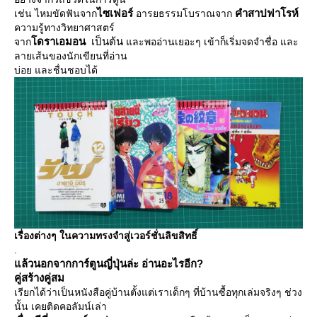
ไซเฟอร์
คำสาปฟาโรห์
เช่น ไหมขัดฟันจาก
อารยธรรมโบราณจาก
ความรู้ทางวิทยาศาสตร์
ดราเอมอน
เป็นต้น
จาก
ละพออ่านเยอะๆ เข้าก็เริ่มจดจำชื่อ และ
ลายเส้นของนักเขียนที่อ่าน
บ่อย และชื่นชอบได้
เรื่องต่างๆ ในความทรงจำสู่เวอร์ชั่นลิขสิทธิ์
.
ล้วนอกจากการ์ตูนญี่ปุ่นล่ะ อ่านอะไรอีก?
คู่สร้างคู่สม
เรียกได้ว่าเป็นหนังสือคู่บ้านตั้งแต่เราเด็กๆ ที่บ้านซื้อทุกเล่มจริงๆ ช่วง
นั้น เคยติดคอลัมน์เล่า