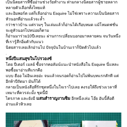
เป็นนิตยสารที่ซื้ออ่านช่วงวัยทำงาน ท่ามกลางนิตยสารผู้ชายหลาก
หลายตัวเลือกทั้งไทยแท้
ละอิมพอร์ต แต่ก็เลือกอ่าน Esquire ไม่ใช่เพราะความเป็นนิตยสาร
หัวนอกที่อ่านแล้วจะล้ำ
กว่าชาวบ้าน แต่รวมๆ ในเล่มแล้วก็อ่านได้เกือบหมด แม้โหมดฟชั่น
จะดูหัวนอกไปหน่อยก็ตาม
ก็อ่านมาร่วม10ปีเลยนะ ผ่านการเปลี่ยนบอกอมาหลายคน จนวันหนึ่ง
ที่เรารู้สึกอิ่มตัวกับแนว
นิตยสารเลยเลิกอ่านไป ปัจจุบันในบ้านเราก็ปิดตัวไปแล้ว
.
หนึ่งปีแสนสุขในโปรวองซ์
ดย ปีเตอร์ เมลย์ ซื้อจากคอลัมน์แนะนำหนังสือใน Esquire นี่แหละ
พอซื้อมาอ่านทีแรกคือ
บบ ฮืออ ไม่อินเลยอ่ะ จนแล้วจนรอดก็อ่านไปไม่พ้นบทแรกสักที แต่
อีกห้าปีถัดมา มันก็ได้
กลายเป็นหนังสือที่รักชุดหนึ่งในใจเราไปเลย คงรอให้ถึงช่วงเวลาที่
เหมาะที่ควรล่ะมั้ง ชุดนี้มี
สนสำราญงานชิม
ไตรภาค และยังมี
อีกหนึ่งเล่ม โอ๊ย อันนี้คือดี
อ่านแล้วหิวเล