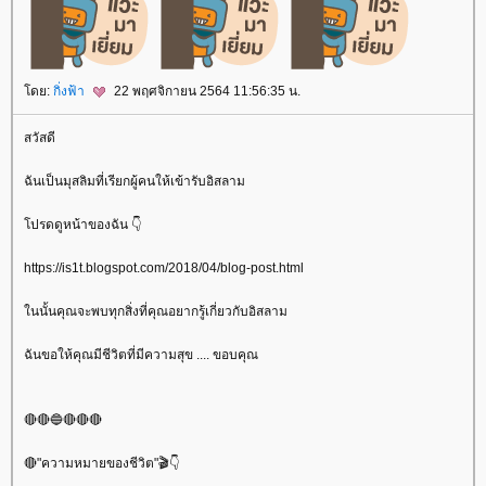
ดย:
กิ่งฟ้า
22 พฤศจิกายน 2564 11:56:35 น.
สวัสดี
ฉันเป็นมุสลิมที่เรียกผู้คนให้เข้ารับอิสลาม
ปรดดูหน้าของฉัน 👇
https://is1t.blogspot.com/2018/04/blog-post.html
นนั้นคุณจะพบทุกสิ่งที่คุณอยากรู้เกี่ยวกับอิสลาม
ฉันขอให้คุณมีชีวิตที่มีความสุข .... ขอบคุณ
🔴🔴🔵🔴🔴🔴
🔴"ความหมายของชีวิต"🎬👇