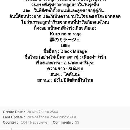
จนกระทั่งรู้ข่าวจากลูกสาวในวันรุ่งขึ้น
ละ...ในพิธีศพก็ตั้งศพแม่และลูกชายอยู่คู่กัน
อันนี้คือหน่วงมาก และก็เป็นตราบาปในใจของเคโกะมาตลอด
ไม่ว่าเราจะถูกทำร้ายจากคนที่น่ารังเกียจแค่ไหน
ก็จงอย่าเป็นคนที่น่ารังเกียจเสียเอง
Kuro no mirage
黒のミラージュ
1985
ชื่ออื่นๆ : Black Mirage
ชื่อไทย (อย่างไม่เป็นทางการ) : เพียงคำว่ารัก
เรื่องและภาพ : อ.นาคะ มาริมุระ
ความยาว : 3เล่มจบ
สนพ. : โคดันฉะ
สถานะ : ยังไม่มีลิขสิทธิ์ในไท
Create Date :
20 พฤศจิกายน 2564
Last Update :
20 พฤศจิกายน 2564 20:25:50 น.
Counter :
1647 Pageviews.
Comments :
33