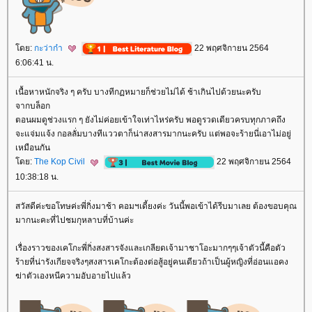
ดย:
กะว่าก๋า
22 พฤศจิกายน 2564
6:06:41 น.
เนื้อหาหนักจริง ๆ ครับ บางทีกฏหมายก็ช่วยไม่ได้ ช้าเกินไปด้วยนะครับ
จากบล็อก
ตอนผมดูช่วงแรก ๆ ยังไม่ค่อยเข้าใจเท่าไหร่ครับ พอดูรวดเดียวครบทุกภาคถึง
จะแจ่มแจ้ง กอลลั่มบางทีแววตาก็น่าสงสารมากนะครับ แต่พอจะร้ายนี่เอาไม่อยู่
เหมือนกัน
ดย:
The Kop Civil
22 พฤศจิกายน 2564
10:38:18 น.
สวัสดีค่ะขอโทษค่ะพี่กิ่งมาช้า คอมฯเดี้ยงค่ะ วันนี้พอเข้าได้รีบมาเลย ต้องขอบคุณ
มากนะคะที่ไปชมกุหลาบที่บ้านค่ะ
เรื่องราวของเคโกะพี่กิ่งสงสารจังและเกลียดเจ้ามาชาโอะมากๆๆเจ้าตัวนี้คือตัว
ร้ายที่น่ารังเกียจจริงๆสงสารเคโกะต้องต่อสู้อยู่คนเดียวถ้าเป็นผู้หญิงที่อ่อนแอคง
ฆ่าตัวเองหนีความอับอายไปแล้ว