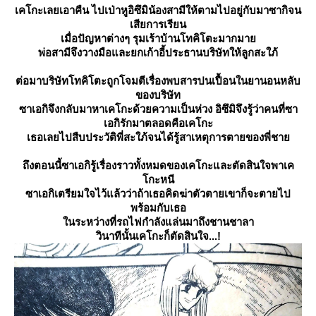
เคโกะเลยเอาคืน ไปเป่าหูอิซึมิน้องสามีให้ตามไปอยู่กับมาซากิจน
เสียการเรียน
เมื่อปัญหาต่างๆ รุมเร้าบ้านโทคิโตะมากมา
พ่อสามีจึงวางมือและยกเก้าอี้ประธานบริษัทให้ลูกสะใภ้
ต่อมาบริษัทโทคิโตะถูกโจมตีเรื่องพบสารปนเปื้อนในยานอนหลับ
ของบริษัท
ซาเอกิจึงกลับมาหาเคโกะด้วยความเป็นห่วง อิซึมิจึงรู้ว่าคนที่ซา
เอกิรักมาตลอดคือเคโกะ
เธอเลยไปสืบประวัติพี่สะใภ้จนได้รู้สาเหตุการตายของพี่ชา
ถึงตอนนี้ซาเอกิรู้เรื่องราวทั้งหมดของเคโกะและตัดสินใจพาเค
กะหนี
ซาเอกิเตรียมใจไว้แล้วว่าถ้าเธอคิดฆ่าตัวตายเขา
ก็จะตายไป
พร้อมกับเธอ
นระหว่างที่รถไฟกำลังแล่นมาถึงชานชาลา
วินาทีนั้นเคโกะก็ตัดสินใจ...!