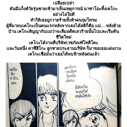
เปลือยเปล่า
ดันมีแก็งค์วัยรุ่นชายเข้ามาเห็นเหตุการณ์ มาซาโอะทิ้งเคโกะ
อย่างไม่ใยดี
ทำให้เธอถูกวายร้ายทั้งห้าคนรุมโทรม
ผู้ที่มาพบเคโกะเป็นคนแรกหลังจากเธอได้สติก็คือ แม่
หลังย้า
บ้าน เคโกะสัญญากับแม่ว่าจะลืมอดีตเลวร้ายนั้นไปและเริ่มต้น
ชีวิตใหม่
เคโกะได้งานที่บริษัทเวชภัณฑ์โทคิโตะ
ละวันหนึ่ง คาซึฮิโกะ ลูกชายประธานบริษัท ก็มาขอเธอแต่งงาน
เคโกะเชื่อมั่นว่าเธอได้พบฟ้าหลังฝนแล้ว