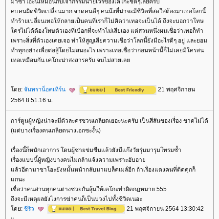
มาซาโอะนี่เหมือนกับเจ้ากรรมนายเวรของเคโกะชัดๆเลยครับ
คบคนผิดขีวิตเปลี่ยนมาก จาดคนดีๆ คนนึงที่น่าจะมีชีวิตที่สดใสต้องมาเจอโลกนี้
ทำร้ายเปลี่ยนเทอให้กลายเป็นคนที่เราก็ไม่คิดว่าเทอจะเป็นได้ ถึงจะบอกว่าโทษ
ครไม่ได้ต้องโทษตัวเองที่เบือกที่จะทำไม่เสียเอง แต่ส่วนหนึ่งผมเชื่อว่าเทอก็ทำ
เพราะสิ่งที่ตัวเองเคยเจอ ทำให้สูญเสียความเชื่อว่าโลกนี้ยังมีอะไรดีๆ อยู่ และยอม
ทำทุกอย่างเพื่อต่อสู้โดยไม่สนอะไร เพราะเทอเชื่อว่าก่อนหน้านี้ก็ไม่เคยมีใครสน
เทอเหมือนกัน เคโกะน่าสงสารครับ จบไม่สวยเล
ดย:
จันทราน็อคเทิร์น
21 พฤศจิกายน
2564 8:51:16 น.
การ์ตูนผู้หญิงน่าจะมีตัวละครชวนเกลียดเยอะนะครับ เป็นสีสันของเรื่อง ขาดไม่ได้
(แต่บางเรื่องคนเกลียดนางเอกซะงั้น)
เรื่องนี้ก็หนักเอาการ โดนผู้ชายข่มขืนแล้วยังมีแก๊งวัยรุ่นมารุมโทรมซ้ำ
เรื่องแบบนี้ผู้หญิงบางคนไม่กล้าแจ้งความเพราะอับอา
ล้วอีตามาซาโอะยังหมั้นหน้ากลับมาแบล็คเมล์อีก ถ้าเรื่องแดงคนที่ติดคุกก็
กนะ
เชื่อว่าคนอ่านทุกคนต่างช่วยกันลุ้นให้เคโกะทำผิดกฏหมาย 555
ถึงจะมีเหตุผลยังไงการฆ่าคนก็เป็นบ่วงไปทั้งชีวิตเนอะ
ดย:
ชีริว
21 พฤศจิกายน 2564 13:30:42
น.