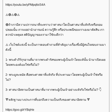
https://youtu.be/yPMpqfoiS4A
⚠️🔴⚠️🔵⚠️
🔴ถ้าเรามีความปรารถนาที่จะทราบว่าศาสนาใดเป็นศาสนาที่แท้จริงหรือจอม
ปลอมนั้น เราจงอย่านำอารมณ์ ความรู้สึก หรือประเพณีของเราเองมาตัดสิน เรา
ควรนำเหตุผล สติปัญญาของเรามาใช้จะดีกว่า
⚠️ เว็บไซต์แห่งนี้ จะเป็นการตอบคำถามที่สำคัญบางเรื่องซึ่งมีผู้สนใจสอบถามมา
ดังนี้:
1- พระคำภีร์กุรอานที่มาจากพระดำรัสของพระผู้เป็นเจ้าโดยแท้นั้น นำมาเปิดเผ
ดยพระองค์เองใช่หรือไม่?
2- พระมูหะหมัด คือพระศาสดาที่แท้จริง ที่ประทานมาโดยพระผู้เป็นเจ้าใช่หรือ
ไม่?
3- ศาสนาอิสลามเป็นศาสนาที่มาจากพระผู้เป็นเจ้าอย่างแท้จริงใช่หรือไม่? 👇
🔻หลักฐานบางประการที่บอกถึงความเป็นจริงของศาสนาอิสลาม 🔻
https://goo.gl/rYBqHe