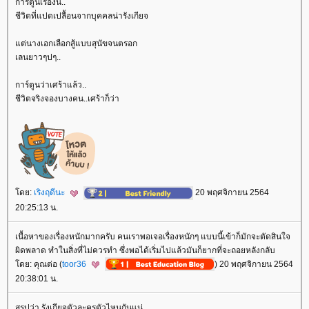
การ์ตูนเรื่องนี้..
ชีวิตที่แปดเปลื้อนจากบุคคลน่ารังเกียจ
ต่นางเอกเลือกสู้แบบสุนัขจนตรอก
เลนยาวๆปๆ..
การ์ตูนว่าเศร้าแล้ว..
ชีวิตจริงจองบางคน..เศร้าก็ว่า
ดย:
เริงฤดีนะ
20 พฤศจิกายน 2564
20:25:13 น.
เนื้อหาของเรื่องหนักมากครับ คนเราพอเจอเรื่องหนักๆ แบบนี้เข้าก็มักจะตัดสินใจ
ผิดพลาด ทำในสิ่งที่ไม่ควรทำ ซึ่งพอได้เริ่มไปแล้วมันก็ยากที่จะถอยหลังกลับ
ดย: คุณต่อ (
toor36
) 20 พฤศจิกายน 2564
20:38:01 น.
สรุปว่า รังเกียจตัวละครตัวไหนกันแน่