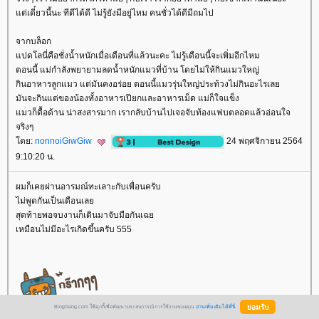
ต่เดี๋ยวนี้นะ ทีดีได้ดี ไม่รู้ยังมีอยู่ไหม คนชั่วได้ดีมีถมไป
จากบล็อก
ปดโลนี่คือชั่งน้ำหนักเมื่อเดือนที่แล้วนะคะ ไม่รู้เดือนนี้จะเพิ่มอีกไหม
ตอนนี้ แม่กำลังพยายามลดน้ำหนักแมวที่บ้าน โดยไม่ให้กินแมวใหญ่
กินอาหารลูกแมว แต่มันคงอร่อย ตอนนี้แมวรุ่นใหญ่ประท้วงไม่กินอะไรเล
มันจะกินแต่ของน้องทั้งอาหารเปียกและอาหารเม็ด แม่ก็ใจแข็ง
มวก็ดื้อด้าน น่าสงสารมาก เรากลับบ้านไปเจอจับท้องแฟบตลอดแล้วอ่อนใจ
จริงๆ
ดย:
nonnoiGiwGiw
24 พฤศจิกายน 2564
9:10:20 น.
ผมก็เคยผ่านอารมณ์ทะเลาะกับเพื่อนครับ
ไม่พูดกันเป็นเดือนเล
สุดท้ายพอจบงานก็เดินมาจับมือกันเฉ
เหมือนไม่มีอะไรเกิดขึ้นครับ 555
BlogGang.com ใช้คุกกี้เพื่อพัฒนาประสบการณ์การใช้งานของคุณ
อ่านเพิ่มเติมได้ที่นี่