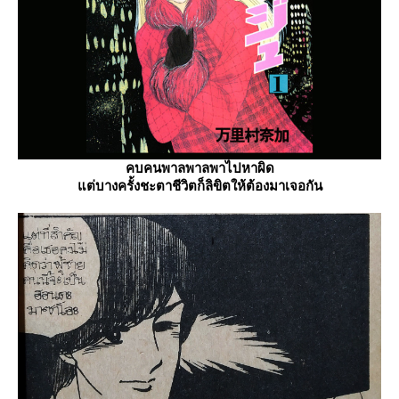
คบคนพาลพาลพาไปหาผิด
ต่บางครั้งชะตาชีวิตก็ลิขิตให้ต้องมาเจอกัน