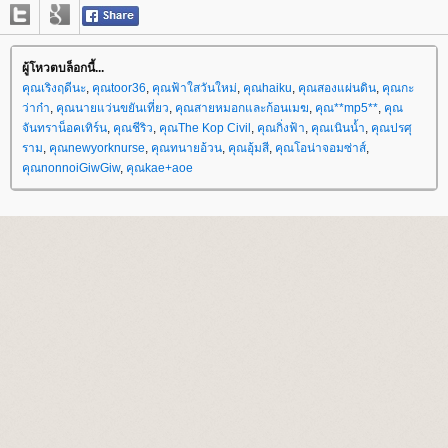
ผู้โหวตบล็อกนี้...
คุณเริงฤดีนะ
,
คุณtoor36
,
คุณฟ้าใสวันใหม่
,
คุณhaiku
,
คุณสองแผ่นดิน
,
คุณกะ
ว่าก๋า
,
คุณนายแว่นขยันเที่ยว
,
คุณสายหมอกและก้อนเมฆ
,
คุณ**mp5**
,
คุณ
จันทราน็อคเทิร์น
,
คุณชีริว
,
คุณThe Kop Civil
,
คุณกิ่งฟ้า
,
คุณเนินน้ำ
,
คุณปรศุ
ราม
,
คุณnewyorknurse
,
คุณทนายอ้วน
,
คุณอุ้มสี
,
คุณโอน่าจอมซ่าส์
,
คุณnonnoiGiwGiw
,
คุณkae+aoe