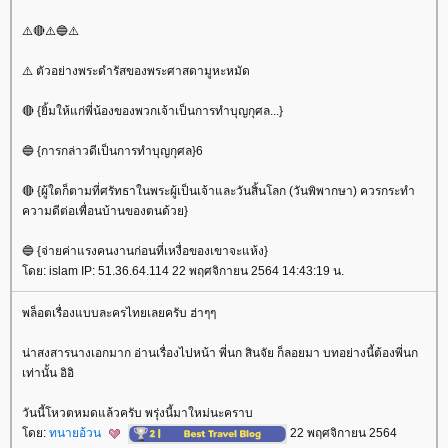
⚠️🔴⚠️🔵⚠️
⚠️ ตัวอย่างพระดำรัสของพระศาสดามูหะหมัด
🔴 {ยิ้มให้แก่พี่น้องของพวกเจ้าเป็นการทำบุญกุศล...}
🔵 {การกล่าวดีเป็นการทำบุญกุศล}6
🔴 {ผู้ใดก็ตามที่ศรัทธาในพระผู้เป็นเจ้าและวันสิ้นโลก (วันพิพากษา) ควรกระทำ
ความดีต่อเพื่อนบ้านของตนด้วย}
🔵 {จ่ายค่าแรงคนงานก่อนที่เหงื่อของเขาจะแห้ง}
ดย: islam IP: 51.36.64.114 22 พฤศจิกายน 2564 14:43:19 น.
พล็อตเรื่องแบบละครไทยเลยครับ ฮ่าๆๆ
น่าสงสารนางเอกมาก อ่านเรื่องไปหน้า พี่นก สินจัย ก็ลอยมา บทอย่างนี้ต้องพี่นก
เท่านั้น อิอิ
วันนี้โหวตหมดแล้วครับ พรุ่งนี้มาใหม่นะคราบ
ดย:
ทนายอ้วน
22 พฤศจิกายน 2564