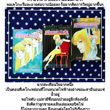
พอเคโกะเริ่มละอายต่อบาปน้อยลง ก็อยากคิดการใหญ่มากขึ้นๆ
ฉากสะเทือนใจฉากหนึ่ง
เป็นตอนที่เคโกะหย่อนที่โกนหนวดไฟฟ้าลงอ่างขณะสามีนอนแช่
น้ำอยู่
พอไฟดับ แม่สามีซึ่งนอนป่วยอยู่อีกห้องหนึ่ง
ังคิดว่าลูกชายคงเลินเล่อเผลอปิดไฟ
ก็ไม่อยากกวนลูก จึงนอนต่อโดยไม่รู้เรื่องราว