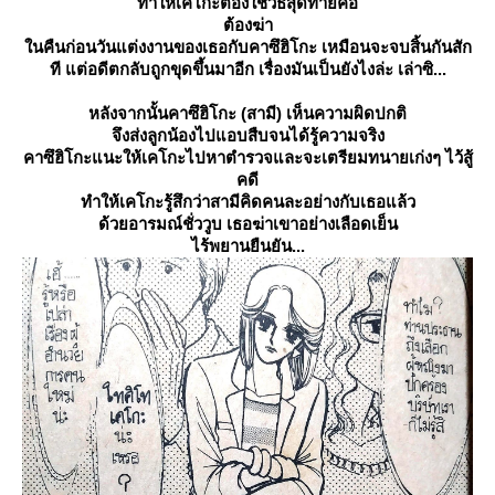
ทำให้เคโกะต้องใช้วิธีสุดท้ายคือ
ต้องฆ่า
นคืนก่อนวันแต่งงานของเธอกับคาซึฮิโกะ
เหมือนจะจบสิ้นกันสัก
ที แต่อดีตกลับถูกขุดขึ้นมาอีก เรื่องมันเป็นยังไงล่ะ เล่าซิ...
หลังจากนั้นคาซึฮิโกะ (สามี) เห็นความผิดปกติ
จึงส่งลูกน้องไปแอบสืบจนได้รู้ความจริง
คาซึฮิโกะแนะให้เคโกะไปหาตำรวจและจะเตรียมทนายเก่งๆ ไว้สู้
คดี
ทำให้เคโกะรู้สึกว่าสามีคิดคนละอย่างกับเธอแล้ว
ด้วยอารมณ์ชั่ววูบ เธอฆ่าเขาอย่างเลือดเย็น
ไร้พยานยืนยัน...