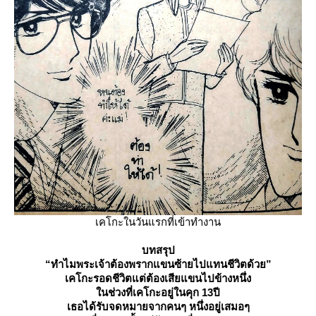
เคโกะในวันแรกที่เข้าทำงาน
บทสรุป
“ทำไมพระเจ้าต้องพรากแขนซ้ายไปแทนชีวิตด้วย”
เคโกะรอดชีวิตแต่ต้องเสียแขนไปข้างหนึ่ง
นช่วงที่เคโกะอยู่ในคุก 13ปี
เธอได้รับจดหมายจากคนๆ หนึ่งอยู่เสมอๆ