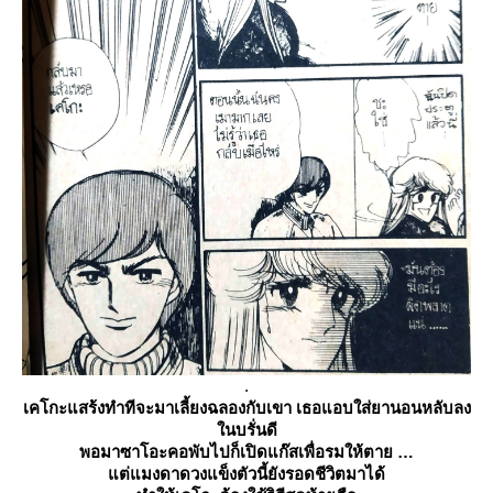
.
เคโกะแสร้งทำทีจะมาเลี้ยงฉลองกับเขา เธอแอบใส่ยานอนหลับลง
นบรั่นดี
พอมาซาโอะคอพับไปก็เปิดแก๊สเพื่อรมให้ตา
ต่แมงดาดวงแข็งตัวนี้ยังรอดชีวิตมาได้