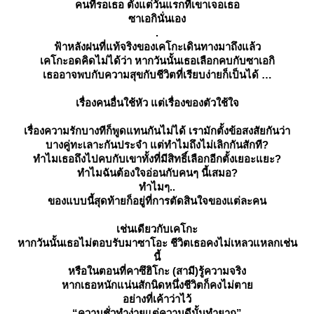
คนที่รอเธอ ตั้งแต่วันแรกที่เขาเจอเธอ
ซาเอกินั่นเอง
.
ฟ้าหลังฝนที่แท้จริงของเคโกะเดินทางมาถึงแล้ว
เคโกะอดคิดไม่ได้ว่า หากวันนั้นเธอเลือกคบกับซาเอกิ
เธออาจพบกับความสุขกับชีวิตที่เรียบง่ายก็เป็นได้
เรื่องคนอื่นใช้หัว แต่เรื่องของตัวใช้ใจ
เรื่องความรักบางทีก็พูดแทนกันไม่ได้ เรามักตั้งข้อสงสัยกันว่า
บางคู่ทะเลาะกันประจำ แต่ทำไมถึงไม่เลิกกันสักที?
ทำไมเธอถึงไปคบกับเขาทั้งที่มีสิทธิ์เลือกอีกตั้งเยอะแยะ?
ทำไมฉันต้องใจอ่อนกับคนๆ นี้เสมอ?
ทำไมๆ..
ของแบบนี้สุดท้ายก็อยู่ที่การตัดสินใจของแต่ละคน
เช่นเดียวกับเคโกะ
หากวันนั้นเธอไม่ตอบรับมาซาโอะ ชีวิตเธอคงไม่เหลวแหลกเช่น
นี้
หรือในตอนที่คาซึฮิโกะ (สามี)รู้ความจริง
หากเธอหนักแน่นสักนิดหนึ่งชีวิตก็คงไม่ตา
อย่างที่เค้าว่าไว้
“ความชั่วทำง่ายแต่ความดีนั้นทำยาก”