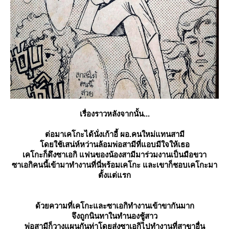
เรื่องราวหลังจากนั้น...
ต่อมาเคโกะได้นั่งเก้าอี้ ผอ.คนใหม่แทนสามี
ดยใช้เสน่ห์หว่านล้อมพ่อสามีที่แอบมีใจให้เธอ
เคโกะก็ดึงซาเอกิ แฟนของน้องสามีมาร่วมงานเป็นมือขวา
ซาเอกิคนนี้เข้ามาทำงานที่นี่พร้อมเคโกะ และเขาก็ชอบเคโกะมา
ตั้งแต่แรก
ด้วยความที่เคโกะและซาเอกิทำงานเข้าขากันมาก
จึงถูกนินทาในทำนองชู้สาว
พ่อสามีก็วางแผนกันท่าโดยส่งซาเอกิไปทำงานที่สาขาอื่น