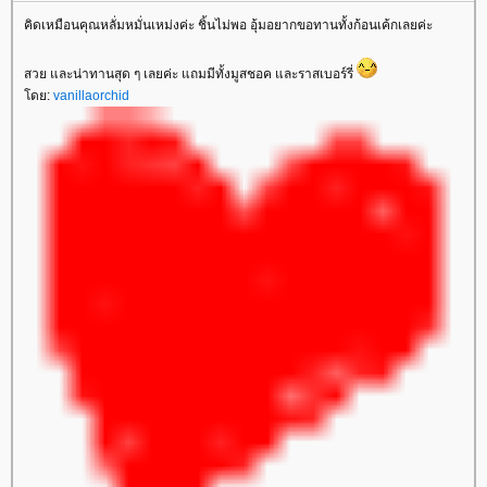
คิดเหมือนคุณหลั่มหมั่นเหม่งค่ะ ชิ้นไม่พอ อุ้มอยากขอทานทั้งก้อนเค้กเลยค่ะ
สวย และน่าทานสุด ๆ เลยค่ะ แถมมีทั้งมูสชอค และราสเบอร์รี่
โดย:
vanillaorchid