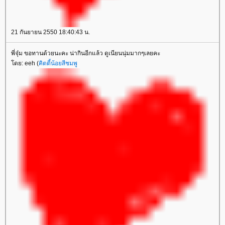
21 กันยายน 2550 18:40:43 น.
พี่จุ๋ม ขอทานด้วยนะคะ น่ากินอีกแล้ว ดูเนียนนุ่มมากๆเลยคะ
โดย: eeh (
คิตตี้น้อยสีชมพู