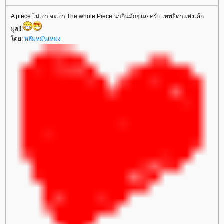
A piece ไม่เอา จะเอา The whole Piece น่ากินมั่กๆ เลยครับ เทพธิดาแห่งเค้ก
มูส!!!
โดย:
หลั่มหมั่นเหม่ง