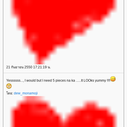
21 กันยายน 2550 17:21:19 น.
Yessssss..., I would but I need 5 pieces na ka ......It LOOks yummy !!!!
โดย:
dew_monamoji