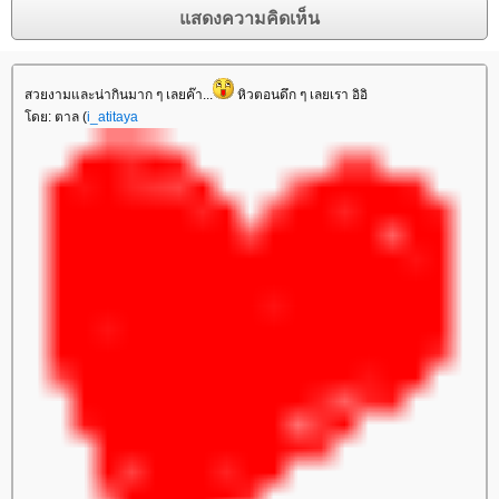
สวยงามและน่ากินมาก ๆ เลยค๊า...
หิวตอนดึก ๆ เลยเรา อิอิ
โดย: ตาล (
i_atitaya