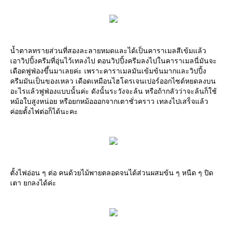
น้ำตาลทรายส่วนที่สองละลายหมดและได้เป็นคาราเมลสีเข้มแล้ว
เอาวิปปิ้งครีมที่อุ่นไว้เทลงไป ตอนวิปปิ้งครีมลงไปในคาราเมลนี่มันจะ
เดือดฟูฟ่องขึ้นมาเลยค่ะ เพราะคาราเมลมันเข้มข้นมากและวิปปิ้ง
ครีมมันเป็นของเหลว เดือดเหมือนไฮโดรเจนเปอร์ออกไซด์หยดลงบน
อะไรแล้วฟูฟ่องแบบนั้นค่ะ ดังนั้นระวังจะล้น หรือถ้ากลัวว่าจะล้นก็ใช้
หม้อใบสูงหน่อย หรือยกหม้อออกจากเตาชั่วคราว เทลงไปเสร็จแล้ว
ค่อยตั้งไฟต่อก็ได้นะคะ
ตั้งไฟอ่อน ๆ ต่อ คนด้วยไม้พายตลอดจนได้ส่วนผสมข้น ๆ หนืด ๆ ปิด
เตา ยกลงได้ค่ะ