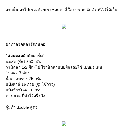
จากนั้นเอาไปกรองด้วยกระชอนตาถี่ ใส่ภาชนะ พักส่วนนี้ไว้ให้เย็น
มาทำตัวคัสตาร์ดกันต่อ
"ส่วนผสมตัวคัสตาร์ด"
นมสด (จืด) 250 กรัม
วานิลลา 1/2 ฝัก (ไม่มีวานิลลาแบบฝัก เลยใช้แบบผงแทน)
ไข่แดง 3 ฟอง
น้ำตาลทราย 75 กรัม
แป้งสาลี 15 กรัม (จุ๋มใช้ว่าว)
แป้งข้าวโพด 10 กรัม
คาราเมลที่ทำไว้ครึ่งนึง
จุ๋มทำ double สูตร