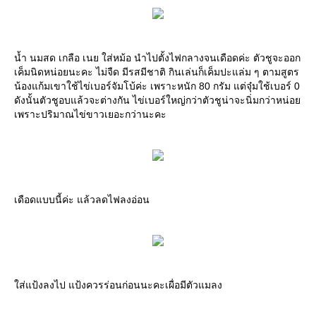
น้ำ นมสด เกลือ เนย ใส่หม้อ นำไปตั้งไฟกลางจนเดือดค่ะ ตัวชูจะออก
เค็มนิดหน่อยนะคะ ไม่จืด มีรสมีชาติ กินเล่นก็เค็มปะแล่ม ๆ ตามสูตร
น้องแก้มเขาใช้ไข่เบอร์จัมโบ้ค่ะ เพราะหนัก 80 กรัม แต่จุ๋มใช้เบอร์ 0
ดังนั้นตัวชูอบแล้วจะต่างกัน ไข่เบอร์ใหญ่กว่าตัวชูน่าจะนิ่มกว่าหน่อย
เพราะปริมาณไข่ขาวเยอะกว่านะคะ
เดือดแบบนี้ค่ะ แล้วลดไฟลงอ่อน
ใส่แป้งลงไป แป้งควรร่อนก่อนนะคะเผื่อมีตัวแมลง