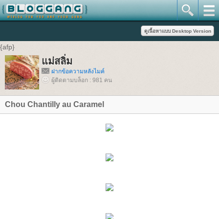
{afp}
แม่สลิ่ม
ฝากข้อความหลังไมค์
ผู้ติดตามบล็อก : 981 คน
Chou Chantilly au Caramel