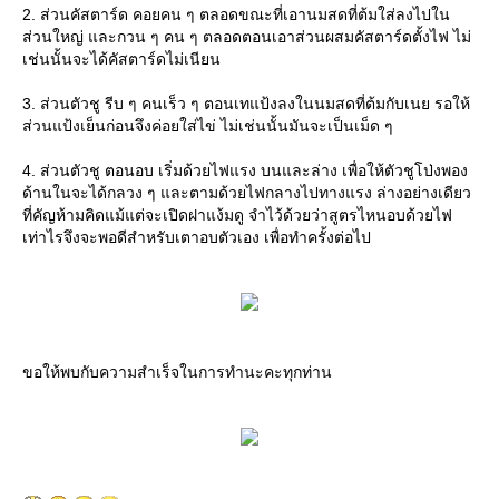
2. ส่วนคัสตาร์ด คอยคน ๆ ตลอดขณะที่เอานมสดที่ต้มใส่ลงไปใน
ส่วนใหญ่ และกวน ๆ คน ๆ ตลอดตอนเอาส่วนผสมคัสตาร์ดตั้งไฟ ไม่
เช่นนั้นจะได้คัสตาร์ดไม่เนียน
3. ส่วนตัวชู รีบ ๆ คนเร็ว ๆ ตอนเทแป้งลงในนมสดที่ต้มกับเนย รอให้
ส่วนแป้งเย็นก่อนจึงค่อยใส่ไข่ ไม่เช่นนั้นมันจะเป็นเม็ด ๆ
4. ส่วนตัวชู ตอนอบ เริ่มด้วยไฟแรง บนและล่าง เพื่อให้ตัวชูโป่งพอง
ด้านในจะได้กลวง ๆ และตามด้วยไฟกลางไปทางแรง ล่างอย่างเดียว
ที่คัญห้ามคิดแม้แต่จะเปิดฝาแง้มดู จำไว้ด้วยว่าสูตรไหนอบด้วยไฟ
เท่าไรจึงจะพอดีสำหรับเตาอบตัวเอง เพื่อทำครั้งต่อไป
ขอให้พบกับความสำเร็จในการทำนะคะทุกท่าน