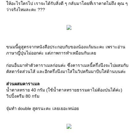
ให้อะไรใครไป เราจะได้รับสิ่งดี ๆ กลับมาโดยที่เราคาดไม่ถึง คุณ ๆ
ว่าจริงไหมละคะ ???
ขนมนี้ดูสูตรจากหนังสือประกอบกับของน้องแก้มนะคะ เพราะอ่าน
ภาษาญี่ปุ่นไม่ออกค่ะ แต่ภาพการทำเหมือนกันเลย
ก่อนอื่นมาทำตัวคาราเมลก่อนค่ะ ซึ่งคาราเมลนี้ครึ่งนึงจะไปผสมกับ
คัสตาร์ดส่วนไส้ และอีกครึ่งนึงมาใส่ในวิปครีมมาบีบใส่ด้านบนค่ะ
ส่วนผสมคาราเมล
น้ำตาลทราย 40 กรัม (ใช้น้ำตาลทรายธรรมดาไม่ต้องป่นได้ค่ะ)
วิปปิ้งครีม 80 กรัม
จุ๋มทำ double สูตรนะคะ เลยเยอะหน่อย