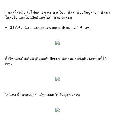
นมสดใส่หม้อ ตั้งไฟกลาง ๆ ค่ะ หากใช้วานิลลาแบบฝักขูดผงวานิลลา
ใส่ลงไป และโยนฝักมันลงไปต้มด้วย จะหอม
พอดีว่าใช้วานิลลาแบบผงแทนนะคะ ประมาณ 1 ช้อนชา
ตั้งไฟกลางให้เดือด เดือดแล้วปิดเตาได้เลยคะ ระวังล้น พักส่วนนี้ไว้
ก่อน
ไข่แดง น้ำตาลทราย ใส่ชามผสมใบใหญ่หน่อยค่ะ