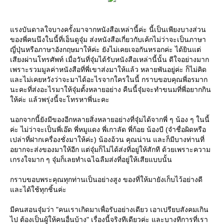
แรงบันดาลใจบางครั้งมาจากหนังสือเหล่านี้ค่ะ นี้เป็นเพียงบางส่วน
ของพี่คนนึงในนี้ที่เอ็นดูจุ๋ม ส่งหนังสือเกี่ยวกับเค้กไม่ว่าจะเป็นภาษา
ญี่ปุ่นหรือภาษาอังกฤษมาให้ค่ะ ยังไม่เคยเจอกันหรอกค่ะ ได้ยินแต่
เสียงผ่านโทรศัพท์ เมื่อวันที่จุ๋มได้รับหนังสือเหล่านี้นั้น ดีใจอย่างมาก
เพราะรวมมูลค่าหนังสือที่พี่เขาส่งมาให้แล้ว หลายพันอยู่ค่ะ ก็ไม่คิด
และไม่เคยหวังว่าจะมาได้อะไรจากใครในนี้ กราบขอบคุณพี่อรมาก
นะคะที่ส่งอะไรมาให้จุ๋มตั้งหลายอย่าง คืนนี้จุ๋มจะทำขนมที่พี่อยากกิน
ให้ค่ะ แล้วพรุ่งนี้จะโทรหาพี่นะคะ
นอกจากนี้ยังมีของอีกหลายสิ่งหลายอย่างที่จุ๋มได้จากพี่ ๆ น้อง ๆ ในนี้
ค่ะ ไม่ว่าจะเป็นพี่เอ๊ด พี่หมูแดง พี่เกาลัด พี่ก้อย น้องบี (จำชื่อผิดหรือ
เปล่าที่ฝากเครื่องชั่งมาให้ค่ะ) น้องอ้วน คุณน่าน และก็มีบางท่านที่
อยากจะส่งของมาให้อีก แต่จุ๋มก็ไม่ได้ส่งที่อยู่ให้สักที ด้วยเพราะความ
เกรงใจมาก ๆ จุ๋มก็เลยทำเฉไฉลืมส่งที่อยู่ให้เสียแบบนั้น
กราบขอบพระคุณทุกท่านเป็นอย่างสูง ของที่ให้มายังเก็บไว้อย่างดี
และได้ใช้ทุกชิ้นค่ะ
มีคนสอนจุ๋มว่า "คนเราเกิดมาเพื่อรับอย่างเดียว เอาเปรียบสังคมเกิน
ไป ต้องเป็นผู้ให้คนอื่นบ้าง" เรื่องนี้จริงทีเดียวค่ะ และบางทีการที่เรา