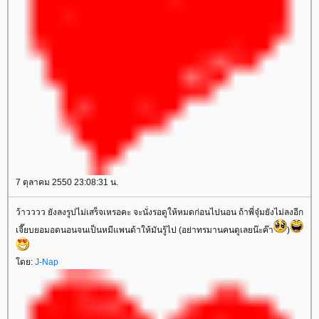
7 ตุลาคม 2550 23:08:31 น.
ว้าวววว ยังลงรูปไม่เสร็จเหรอคะ จะนั่งรอดูให้หมดก่อนไปนอน ถ้าพี่จุ๋มยังไม่ลงอีก
เจี๊ยบยอมอดนอนจนเป็นหมีแพนด้าให้มันรู้ไป (อย่าทรมานคนดูเลยน๊ะค๊า
)
โดย:
J-Nap