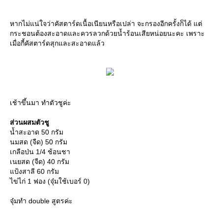
หากไม่แน่ใจว่าคัสตาร์ดเนื้อเนียนหรือเปล่า จะกรองอีกครั้งก็ได้ แต่
กระชอนต้องสะอาดและควรลวกด้วยน้ำร้อนเสียหน่อยนะคะ เพราะ
เมื่อกี้คัสตาร์ดสุกและสะอาดแล้ว
เช้าขึ้นมา ทำตัวชูค่ะ
ส่วนผสมตัวชู
น้ำสะอาด 50 กรัม
นมสด (จืด) 50 กรัม
เกลือป่น 1/4 ช้อนชา
เนยสด (จืด) 40 กรัม
แป้งสาลี 60 กรัม
ไข่ไก่ 1 ฟอง (จุ๋มใช้เบอร์ 0)
จุ๋มทำ double สูตรค่ะ