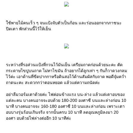
ใช้พายไม้คนเร็ว ๆ จนแป้งจับตัวเป็นก้อน และร่อนออกจากภาชนะ
ปิดเตา พักส่วนนี้ไว้ให้เย็น
ระหว่างที่รอส่วนแป้งที่กวนไว้มันเย็น เตรียมถาดก่อนด้วยนะคะ ตัด
กระดาษไขปูบนถาด ไม่ทาไขมัน ถ้าอยากได้ลูกเท่า ๆ กันก็วาดวงกลม
ไว้ค่ะ เอาด้านที่ขีดปากกาหรือดินสอไว้ด้านสัมผัสกับถาด พอดีจุ๋มคว่ำ
ถาดนะคะ สะดวกกว่าตอนหยอด แล้วแต่ความถนัดค่ะ
อย่าลืมวอร์มเตาด้วยค่ะ ไฟค่อนข้างแรง บน-ล่าง แล้วแต่เตาอบของ
แต่ละคน บางคนอาจจะอบด้วย 180-200 องศาซี บนและล่างก่อน 10
นาที บางคนอาจจะ 160-180 องศาซี 10 บนและล่างก่อน เพราะเตา
อบบางรุ่นร้อนเกินจริง จากนั้นครบ 10 นาที ลดอุณหภูมิลงมา 20
องศา อบด้วยไฟล่างต่ออีก 10 นาทีค่ะ