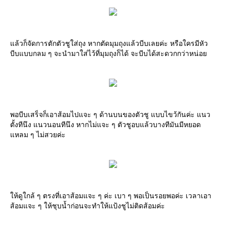
แล้วก็จัดการตักตัวชูใส่ถุง หากตัดมุมถุงแล้วบีบเลยค่ะ หรือใครมีหัว
บีบแบบกลม ๆ จะนำมาใส่ไว้ที่มุมถุงก็ได้ จะบีบได้สะดวกกว่าหน่อย
พอบีบเสร็จก็เอาส้อมไปแจะ ๆ ด้านบนของตัวชู แบบไขว้กันค่ะ แนว
ตั้งทีนึง แนวนอนทีนึง หากไม่แจะ ๆ ตัวชูอบแล้วบางทีมันมีหยอด
แหลม ๆ ไม่สวยค่ะ
ให้ดูใกล้ ๆ ตรงที่เอาส้อมแจะ ๆ ค่ะ เบา ๆ พอเป็นรอยพอค่ะ เวลาเอา
ส้อมแจะ ๆ ให้ชุบน้ำก่อนจะทำให้แป้งชูไม่ติดส้อมค่ะ