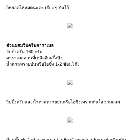
ก็หยอดให้หมดนะคะ เรียง ๆ กันไว้
ส่วนผสมวิปครีมคาราเมล
วิปปิ้งครีม 160 กรัม
คาราเมลส่วนที่เหลืออีกครึ่งนึง
น้ำตาลทรายป่นหรือไอซิ่ง 1-2 ช้อนโต๊ะ
วิปปิ้งครีมและน้ำตาลทรายป่นหรือไอซิ่งเทรวมกันใส่ชามผสม
ตีจนขึ้นฟูแล้วนำคาราเมลส่วนที่เหลือมาผสม (จุ๋มแบ่งทำเพียงนิด