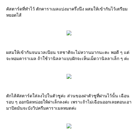
คัสตาร์ดที่ทำไว้ ตักคาราเมลแบ่งมาครึ่งนึง ผสมให้เข้ากันไว้เตรียม
หยอดไส้
ผสมให้เข้ากันจนนวลเนียน รสชาติจะไม่หวานมากนะคะ พอดี ๆ แต่
จะหอมคาราเมล ถ้าใช้วานิลลาแบบฝักจะเห็นเม็ดวานิลลาเล็ก ๆ ค่ะ
ตักไส้คัสตาร์ดใส่ลงไปในตัวชูค่ะ ส่วนของฝาตัวชูที่ฝานไว้นั้น เฉือน
รอบ ๆ ออกนิดหน่อยให้ฝาเล็กลงค่ะ เพราะถ้าไม่เฉือนออกเลยตอนเอา
มาปิดมันจะบังวิปครีมคาราเมลหมดค่ะ