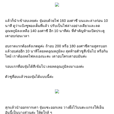
แล้วก็นำเข้าอบเลยค่ะ จุ๋มอบด้วยไฟ 160 องศาซี บนและล่างก่อน 10
นาที ดูว่าแป้งชูพองเต็มที่แล้ว ปรับเป็นไฟล่างอย่างเดียวและลด
อุณหภูมิลงเหลือ 140 องศาซี อีก 10 นาทีค่ะ ที่สำคัญห้ามเปิดประตู
เตาอบก่อนเวลา
อบถาดแรกต้องสังเกตดูค่ะ ถ้าอบ 200 หรือ 180 องศาซีตามสูตรบอก
แล้วอบต่ออีก 10 นาทีโดยลดอุณหภูมิลง สุดท้ายตัวชูสีเข้มไป หรือก้น
ไหม้ เราต้องลดไฟลงเองนะคะ เตาอบใครเตาอบมันค่ะ
รอบแรกที่อบจุ๋มได้สีเข้มไป เลยลดอุณภูมิลงมาเองค่ะ
ตัวชูที่อบแล้วของจุ๋มได้แบบนี้ค่ะ
สุกแล้วนำออกจากเตา จุ๋มแซะออกเลย วางผึ่งไว้บนตะแกรงให้เย็น
อันนี้เป็นบางส่วนค่ะ ให้ดูใกล้ ๆ