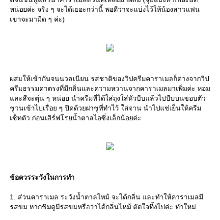
หน่อยค่ะ จริง ๆ จะได้เยอะกว่านี้ พอดีว่าจะแบ่งไว้ให้น้องสาวแฟน
เขาจะมามืด ๆ ค่ะ)
ผสมให้เข้ากันจนนวลเนียน รสชาติของวิปครีมคาราเมลก็ต่างจากวิป
ครีมธรรมดาตรงที่มีกลิ่นและความหวานจากคาราเมลมาเพิ่มค่ะ หอม
และสีจะตุ่น ๆ หน่อย นำครีมที่ได้ใส่ถุงใส่หัวบีบแล้วไปบีบบนขอบตัว
ชูวนเข้าไปเรื่อย ๆ ปิดด้วยฝาชูที่ทำไว้ ใส่จาน นำไปแช่เย็นให้ครีม
เซ็ทตัว ก่อนเสิร์ฟโรยน้ำตาลไอซิ่งเล็กน้อยค่ะ
ข้อควรระวังในการทำ
1. ส่วนคาราเมล ระวังน้ำตาลไหม้ จะได้กลิ่น และทำให้คาราเมลมี
รสขม หากชิมดูมีรสขมหรือว่าได้กลิ่นไหม้ ตัดใจทิ้งไปค่ะ ทำใหม่