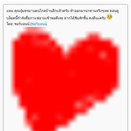
แหม คุณจุ๋มทรมานคนไกลบ้านอีกแล้วครับ ทำออกมาน่าทานจริงๆเลย ตอนดู
บล็อคนี้กำลังดื่มกาแฟยามเช้าพอดีเลย หากได้ชิมสักชิ้น คงดีนะครับ
โดย: ซอร์บอนน์ (
ซอร์บอนน์