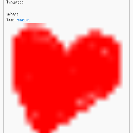
ไหวแล้ววว
หง่ำๆๆๆ
โดย:
FreakGirL