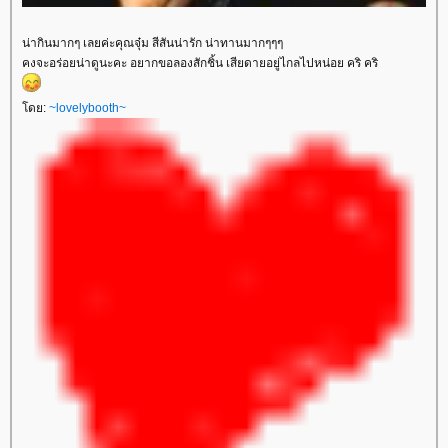
น่ากินมากๆ เลยค่ะคุณจุ๋ม สีสันน่ารัก น่าทานมากๆๆๆ
คงจะอร่อยน่าดูนะคะ อยากขอลองสักชิ้น เสียดายอยู่ไกลไปหน่อย คริ คริ
โดย:
~lovelybooth~