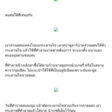
คนต่อให้สีเสมอกัน
เอาส่วนผสมเทลงไปบนกระดาษไข เอาสปาตูลาร์ปาดส่วนผสมให้ทั่ว
กระดาษไข แล้วใช้ที่ทำลายปาดตามต้องการ จะแนวตั้ง แนวนอน
ทแยงมุมตามชอบค่ะ
ที่ทำลายข้างเค้กหาซื้อได้ตามร้านขายอุปกรณ์เบเกอรี่ หรือในสยาม
พารากอนมีค่ะ ไม่แนะนำให้ใช้ที่เป็นอลูมิเนียมเพราะมันจะขูด
กระดาษไขขาดหมด
วันที่ทำปาดทแยงมุม แล้วตัดกระดาษไขส่วนเกินจากถาดออก เอา
กระดาษที่ทำลายแล้วใส่ถาด นำแช่ตู้เย็นไว้ก่อน