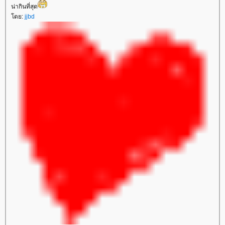
น่ากินที่สุด
โดย:
jjbd