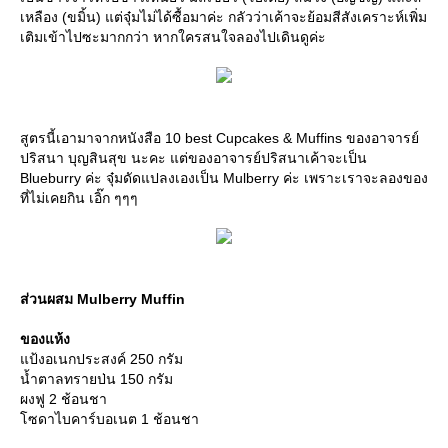
เหลือง (ขมิ้น) แต่จุ๋มไม่ได้ซื้อมาค่ะ กลัวว่าเค้าจะย้อมสีสังเคราะห์เพิ่ม
เติมเข้าไปซะมากกว่า หากใครสนใจลองไปเดินดูค่ะ
สูตรนี้เอามาจากหนังสือ 10 best Cupcakes & Muffins ของอาจารย์
ปริสนา บุญสินสุข นะคะ แต่ของอาจารย์ปริสนาเค้าจะเป็น
Blueburry ค่ะ จุ๋มดัดแปลงเองเป็น Mulberry ค่ะ เพราะเราจะลองของ
ที่ไม่เคยกิน เอิ๊ก ๆๆๆ
ส่วนผสม Mulberry Muffin
ของแห้ง
แป้งอเนกประสงค์ 250 กรัม
น้ำตาลทรายป่น 150 กรัม
ผงฟู 2 ช้อนชา
โซดาไบคาร์บอเนต 1 ช้อนชา