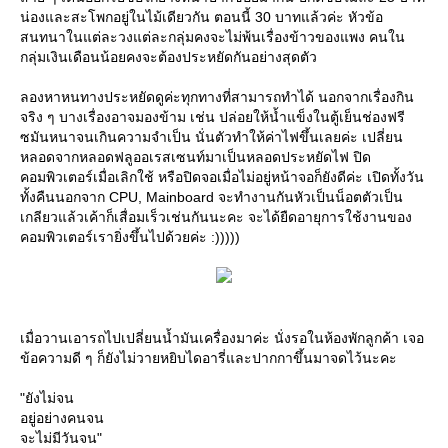
น่องและสะโพกอยู่ในไม้เดียวกัน ตอนนี้ 30 บาทแล้วค่ะ หัวข้อ
สนทนาในแต่ละวงแต่ละกลุ่มคงจะไม่พ้นเรื่องข้าวของแพง คนใน
กลุ่มเงินเดือนน้อยคงจะต้องประหยัดกันอย่างสุดตัว
ลองหาหนทางประหยัดดูค่ะทุกทางที่สามารถทำได้ นอกจากเรื่องกิน
จริง ๆ บางเรื่องอาจมองข้าม เช่น ปล่อยให้น้ำแข็งในตู้เย็นช่องฟรี
ซมันหนาจนเกินความจำเป็น นั่นตัวทำให้ค่าไฟขึ้นเลยค่ะ เปลี่ยน
หลอดจากหลอดฟลูออเรสเซนท์มาเป็นหลอดประหยัดไฟ ปิด
คอมพิวเตอร์เมื่อเลิกใช้ หรือปิดจอเมื่อไม่อยู่หน้าจอก็ยังดีค่ะ เปิดทั้งวัน
ทั้งคืนนอกจาก CPU, Mainboard จะทำงานกันหัวเป็นน็อตตัวเป็น
เกลียวแล้วเค้าก็เสื่อมเร็วเช่นกันนะคะ จะได้ยืดอายุการใช้งานของ
คอมพิวเตอร์เรายิ่งขึ้นไปด้วยค่ะ :)))))
เมื่อวานเอารถไปเปลี่ยนน้ำมันเครื่องมาค่ะ นั่งรอในห้องพักลูกค้า เจอ
ข้อความดี ๆ ก็ยังไม่วายหยิบไดอารี่และปากกาขึ้นมาจดไว้นะคะ
"ยังไม่จน
อยู่อย่างคนจน
จะไม่มีวันจน"