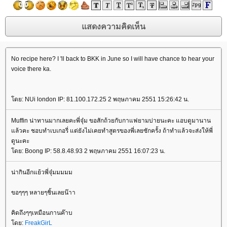
No recipe here? I 'll back to BKK in June so I will have chance to hear your
voice there ka.
โดย: NUi london IP: 81.100.172.25 2 พฤษภาคม 2551 15:26:42 น.
Muffin น่าทานมากเลยคะพี่จุ๋ม ขอสักถ้วยกับกาแฟยามบ่ายนะคะ แอบดูมานาน
แล้วคะ ชอบทำเบเกอรี่ แต่ยังไม่เคยทำสูตรของพี่เลยซักครั้ง ถ้าทำแล้วจะส่งให้พี่
ดูนะคะ
โดย: Boong IP: 58.8.48.93 2 พฤษภาคม 2551 16:07:23 น.
น่ากินอีกแย้วพี่จุ๋มมมมม
ขอๆๆๆ หลายๆชิ้นเลยน๊าา
คิดถึงๆๆเหมือนกานค๊าบ
โดย:
FreakGirL