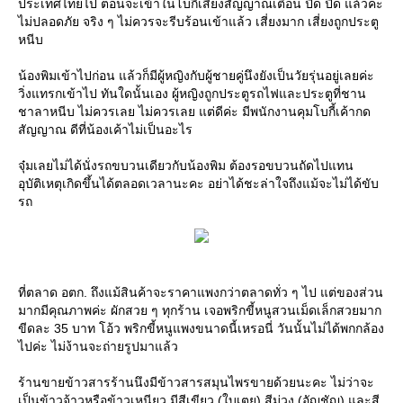
ประเทศไทยไป ตอนจะเข้าในโบกี้เสียงสัญญาณเตือน ปิ๊ด ปิ๊ด แล้วค่ะ
ไม่ปลอดภัย จริง ๆ ไม่ควรจะรีบร้อนเข้าแล้ว เสี่ยงมาก เสี่ยงถูกประตู
หนีบ
น้องพิมเข้าไปก่อน แล้วก็มีผู้หญิงกับผู้ชายคู่นึงยังเป็นวัยรุ่นอยู่เลยค่ะ
วิ่งแทรกเข้าไป ทันใดนั้นเอง ผู้หญิงถูกประตูรถไฟและประตูที่ชาน
ชาลาหนีบ ไม่ควรเลย ไม่ควรเลย แต่ดีค่ะ มีพนักงานคุมโบกี้เค้ากด
สัญญาณ ดีที่น้องเค้าไม่เป็นอะไร
จุ๋มเลยไม่ได้นั่งรถขบวนเดียวกับน้องพิม ต้องรอขบวนถัดไปแทน
อุบัติเหตุเกิดขึ้นได้ตลอดเวลานะคะ อย่าได้ชะล่าใจถึงแม้จะไม่ได้ขับ
รถ
ที่ตลาด อตก. ถึงแม้สินค้าจะราคาแพงกว่าตลาดทั่ว ๆ ไป แต่ของส่วน
มากมีคุณภาพค่ะ ผักสวย ๆ ทุกร้าน เจอพริกขี้หนูสวนเม็ดเล็กสวยมาก
ขีดละ 35 บาท โอ้ว พริกขี้หนูแพงขนาดนี้เหรอนี่ วันนั้นไม่ได้พกกล้อง
ไปค่ะ ไม่ง้านจะถ่ายรูปมาแล้ว
ร้านขายข้าวสารร้านนึงมีข้าวสารสมุนไพรขายด้วยนะคะ ไม่ว่าจะ
เป็นข้าวจ้าวหรือข้าวเหนียว มีสีเขียว (ใบเตย) สีม่วง (อัญชัญ) และสี