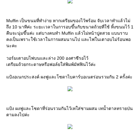
Muffin เป็นขนมที่ทำง่าย หากเตรียมของไว้พร้อม จับเวลาทำแล้วไม่
ถึง 10 นาทีค่ะ ระยะเวลาในการอบขึ้นกับขนาดถ้วยที่ใช้ ทิ้งขนมไว้ 1
คืนจะนุ่มขึ้นค่ะ แต่บางคนทำ Muffin แล้วไม่หน้าปูดสวย แบนราบ
คงเป็นเพราะใช้เวลาในการผสมนานไป และไฟในเตาอบไม่ร้อนพอ
นะคะ
วอร์มเตาอบไฟบนและล่าง 200 องศาซีรอไว้
เตรียมถ้วยกระดาษหรือฟอล์ยใส่พิมพ์มัฟฟินไว้ค่ะ
แป้งอเนกประสงค์ ผงฟูและโซดาไบคาร์บอเนตร่อนรวมกัน 2 ครั้งค่ะ
แป้ง ผงฟูและโซดาที่ร่อนรวมกันไว้เทใส่ชามผสม เทน้ำตาลทรายป่น
ตามลงไปค่ะ