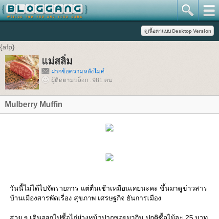
{afp}
แม่สลิ่ม
ฝากข้อความหลังไมค์
ผู้ติดตามบล็อก : 981 คน
Mulberry Muffin
วันนี้ไม่ได้ไปจัดรายการ แต่ตื่นเช้าเหมือนเคยนะคะ ขึ้นมาดูข่าวสาร
บ้านเมืองสารพัดเรื่อง สุขภาพ เศรษฐกิจ ยันการเมือง
สาย ๆ เดินออกไปซื้อไก่ย่างหน้าปากซอยมากิน ปกติซื้อไม้ละ 25 บาท