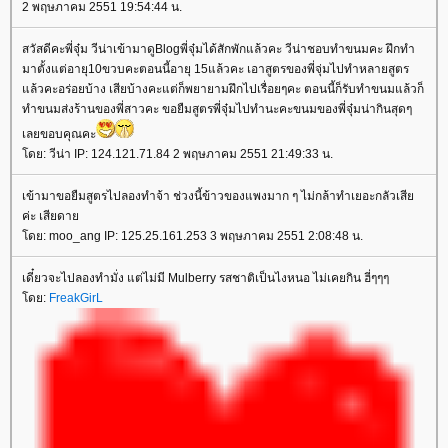
2 พฤษภาคม 2551 19:54:44 น.
สวัสดีคะพี่จุ๋ม วีน่าเข้ามาดูBlogพี่จุ๋มได้สักพักแล้วคะ วีน่าชอบทำขนมคะ ฝึกทำ
มาตั้งแต่อายุ10ขวบคะตอนนี้อายุ 15แล้วคะ เอาสูตรของพี่จุ่มไปทำหลายสูตร
แล้วคะอร่อยบ้าง เสียบ้างคะแต่ก็พยายามฝึกไปเรื่อยๆคะ ตอนนี้ก็รับทำขนมแล้วก็
ทำขนมส่งร้านของพี่สาวคะ ขอยืมสูตรพี่จุ๋มไปทำนะคะขนมของพี่จุ๋มน่ากินสุดๆ
เลยขอบคุณคะ
โดย: วีน่า IP: 124.121.71.84 2 พฤษภาคม 2551 21:49:33 น.
เข้ามาขอยืมสูตรไปลองทำจ้า ช่วงนี้ข้าวของแพงมาก ๆ ไม่กล้าทำเยอะกลัวเสีย
ค่ะ เสียดาย
โดย: moo_ang IP: 125.25.161.253 3 พฤษภาคม 2551 2:08:48 น.
เดี๋ยวจะไปลองทำมั่ง แต่ไม่มี Mulberry รสชาติเป็นไงหนอ ไม่เคยกิน ฮี่ๆๆๆ
โดย:
FreakGirL