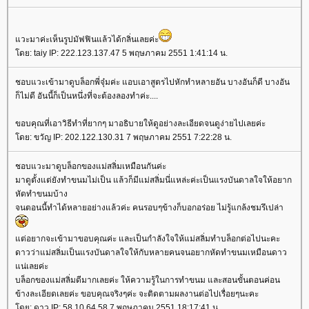
แวะมาค่ะเห็นรูปมัฟฟินแล้วได้กลิ่นเลยค่ะ
โดย: taiy IP: 222.123.137.47 5 พฤษภาคม 2551 1:41:14 น.
ชอบแวะเข้ามาดูบล็อกพี่จุ๋มค่ะ แอบเอาสูตรไปหักทำหลายอัน บางอันก็ดี บางอัน
ก็ไม่ดี อันนี้ก็เป็นหนึ่งที่จะต้องลองทำค่ะ....
ขอบคุณที่เอาวิธีทำที่ยากๆ มาอธิบายให้ดูอย่างละเอียดจนดูง่ายไปเลยค่ะ
โดย: ขวัญ IP: 202.122.130.31 7 พฤษภาคม 2551 7:22:28 น.
ชอบแวะมาดูบล็อกของแม่สลิ่มเหมือนกันค่ะ
มาดูตั้งแต่ยังทำขนมไม่เป็น แล้วก็มีแม่สลิ่มนี่แหล่ะค่ะเป็นแรงบันดาลใจให้อยาก
หัดทำขนมบ้าง
จนตอนนี้ทำได้หลายอย่างแล้วค่ะ คนรอบๆข้างก็บอกอร่อย ไม่รู้แกล้งชมรึเปล่า
แต่อยากจะเข้ามาขอบคุณค่ะ และเป็นกำลังใจให้แม่สลิ่มทำบล็อกต่อไปนะคะ
ดาวว่าแม่สลิ่มเป็นแรงบันดาลใจให้กับหลายคนจนอยากหัดทำขนมเหมือนดาว
แน่เลยค่ะ
บล็อกของแม่สลิ่มดีมากเลยค่ะ ให้ความรู้ในการทำขนม และสอนขั้นตอนค่อน
ข้างละเอียดเลยค่ะ ขอบคุณจริงๆค่ะ จะติดตามผลงานต่อไปเรื่อยๆนะคะ
โดย: ดาว IP: 58.10.64.58 7 พฤษภาคม 2551 18:17:41 น.