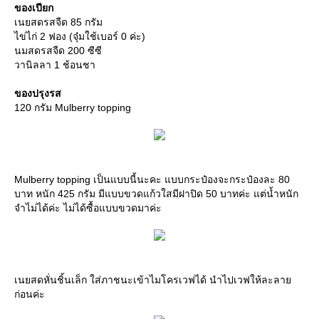
ของเปียก
เนยสดรสจืด 85 กรัม
ไข่ไก่ 2 ฟอง (จุ๋มใช้เบอร์ 0 ค่ะ)
นมสดรสจืด 200 ซีซี
วานิลลา 1 ช้อนชา
ของปรุงรส
120 กรัม Mulberry topping
Mulberry topping เป็นแบบนี้นะคะ แบบกระป๋องจะกระป๋องละ 80
บาท หนัก 425 กรัม มีแบบขวดแก้วใสมีฝาปิด 50 บาทค่ะ แต่น้ำหนัก
จำไม่ได้ค่ะ ไม่ได้ซื้อแบบขวดมาค่ะ
เนยสดหั่นชิ้นเล็ก ใส่ภาชนะเข้าไมโครเวฟได้ นำไปเวฟให้ละลาย
ก่อนค่ะ