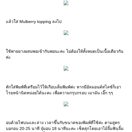
แล้วใส่ Mulberry topping ลงไป
ใช้พายยางผสมพอเข้ากันพอนะคะ ไม่ต้องให้ทั้งหมดเป็นเนื้อเดียวกัน
ค่ะ
ตักใส่พิมพ์ที่เตรียมไว้ให้เกือบเต็มพิมพ์ค่ะ หากมีอัลมอนด์สไลซ์ก็เอา
โรยหน้านิดหน่อยได้นะคะ เพื่อความกรุบกรอบ เมามัน เอิ๊ก ๆๆ
อบด้วยไฟบนและล่าง เวลาขึ้นกับขนาดของพิมพ์ที่ใช้ค่ะ ตามสูตร
บอกอบ 20-25 นาที จุ๋มอบ 18 นาทีนะคะ เช็คสุกโดยเอาไม้จิ้มฟันจิ้ม