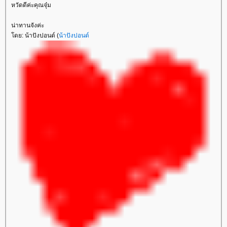
หวัดดีค่ะคุณจุ๋ม
น่าทานจังค่ะ
โดย: น้าปังปอนด์ (
น้าปังปอนด์