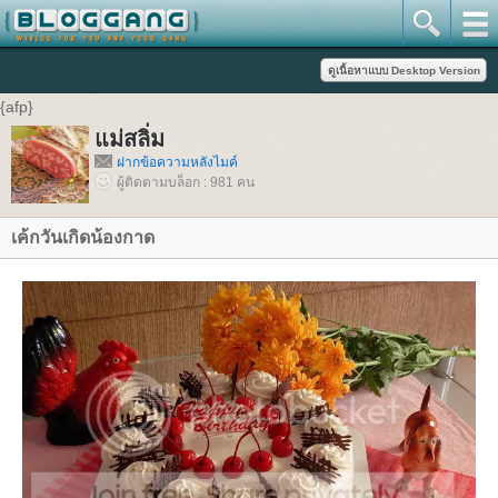
{afp}
แม่สลิ่ม
ฝากข้อความหลังไมค์
ผู้ติดตามบล็อก : 981 คน
เค้กวันเกิดน้องกาด