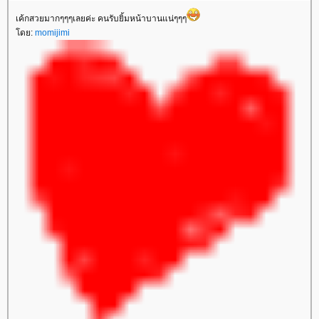
เค้กสวยมากๆๆๆเลยค่ะ คนรับยิ้มหน้าบานแน่ๆๆๆ
โดย:
momijimi