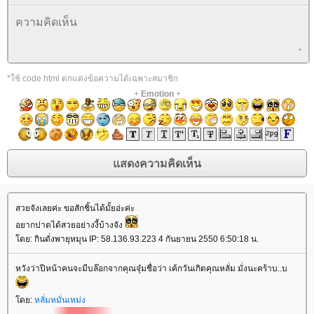
*ใช้ code html ตกแต่งข้อความได้เฉพาะสมาชิก
+
Emotion
+
สวยจังเลยค่ะ ขอสักชิ้นได้มั้ยอ่ะค่ะ
อยากปาดได้สวยอย่างงี้บ้างจัง
โดย: กินดั่งพายุหมุน IP: 58.136.93.223 4 กันยายน 2550 6:50:18 น.
หวังว่าปีหน้าคนจะมีบล๊อกจากคุณจุ๋มชื่อว่า เค้กวันเกิดคุณหลั่ม มั่งนะคร้าบ..บ
โดย:
หลั่มหมั่นเหม่ง