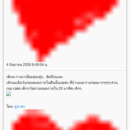
4 กันยายน 2550 8:49:04 น.
เพิ่งจะว่างมาเยี่ยมคุณจุ๋ม....คิดถึงนะคะ
เค้กนมเย็นวันก่อนหมดภายในคืนนั้นเลยค่ะ ที่บ้านบอกว่าอร่อยมากๆๆๆๆ ส่วน
cup cake เด็กๆ ก้อทานหมดภายใน 20 นาทีค่ะ คิกๆ
โดย:
ทูน่าค่ะ