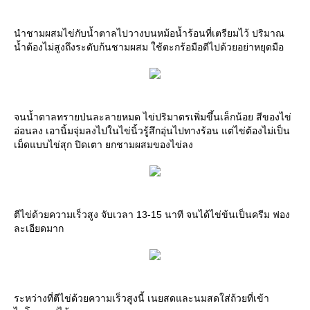
นำชามผสมไข่กับน้ำตาลไปวางบนหม้อน้ำร้อนที่เตรียมไว้ ปริมาณ
น้ำต้องไม่สูงถึงระดับก้นชามผสม ใช้ตะกร้อมือตีไปด้วยอย่าหยุดมือ
จนน้ำตาลทรายป่นละลายหมด ไข่ปริมาตรเพิ่มขึ้นเล็กน้อย สีของไข่
อ่อนลง เอานิ้มจุ่มลงไปในไข่นิ้วรู้สึกอุ่นไปทางร้อน แต่ไข่ต้องไม่เป็น
เม็ดแบบไข่สุก ปิดเตา ยกชามผสมของไข่ลง
ตีไข่ด้วยความเร็วสูง จับเวลา 13-15 นาที จนได้ไข่ข้นเป็นครีม ฟอง
ละเอียดมาก
ระหว่างที่ตีไข่ด้วยความเร็วสูงนี้ เนยสดและนมสดใส่ถ้วยที่เข้า