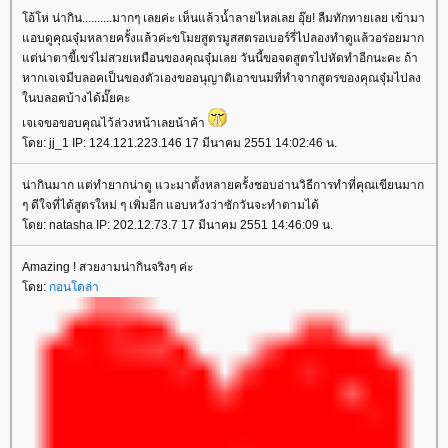
โอ้โห น่ากิน..........มากๆ เลยค่ะ เห็นแล้วน้ำลายไหลเลย อุ๊ย! ลืมทักทายเลย เข้ามา
แอบดูคุณจุ๋มหลายครั้งแล้วค่ะขโมยสูตรมูสสตรอเบอร์รี่ไปลองทำดูแล้วอร่อยมาก
แต่น่าตาขี้เขร่ไม่สวยเหมือนของคุณจุ๋มเลย วันนี้ขอจดสูตรไปหัดทำอีกนะคะ ถ้า
หากเจเจมีบลอคเป็นของตัวเองขออนุญาติเอาขนมที่ทำจากสูตรของคุณจุ๋มไปลง
ในบลอคบ้างได้มั๊ยคะ
เจเจขอขอบคุณไว้ล่วงหน้าเลยน้าค้า
โดย: jj_1 IP: 124.121.223.146 17 มีนาคม 2551 14:02:46 น.
น่ากินมาก แต่ทำยากน่าดู แวะมาตั้งหลายครั้งชอบอ่านวิธีการทำที่คุณเขียนมาก
ๆ ดีใจที่ได้สูตรใหม่ ๆ เพิ่มอีก แอบหวังว่าซักวันจะทำตามได้
โดย: natasha IP: 202.12.73.7 17 มีนาคม 2551 14:46:09 น.
Amazing ! สวยงามน่ากินจริงๆ ค่ะ
โดย:
กอนโดล่า