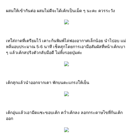
ผสมให้เข้ากันต่อ ผสมไม่ดีจะได้เค้กเป็นเม็ด ๆ นะคะ ควรระวัง
เทใส่ถาดที่เตรียมไว้ เคาะก้นพิมพ์ไล่ฟองอากาศเล็กน้อย นำไปอบ แม่
หลิ่มอบประมาณ 5-6 นาที เช็คสุกโดยการเอามือสัมผัสที่หน้าเค้กเบา
ๆ แล้วเค้กสปริงตัวกลับมือดี ไม่ทิ้งรอยบุ๋มค่ะ
เค้กสุกแล้วนำออกจากเตา พักบนตะแกรงให้เย็น
เค้กอุ่นแล้วเอามีดแซะขอบเค้ก คว่ำเค้กลง ลอกกระดาษไขที่ก้นเค้ก
ออก