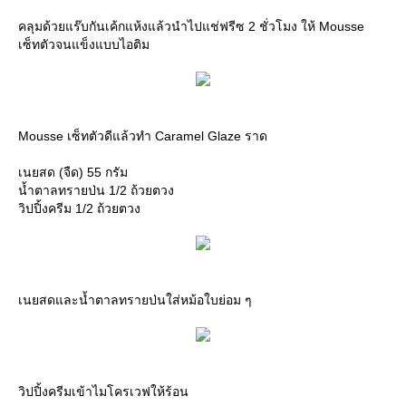
คลุมด้วยแร๊บกันเค้กแห้งแล้วนำไปแช่ฟรีซ 2 ชั่วโมง ให้ Mousse
เซ็ทตัวจนแข็งแบบไอติม
Mousse เซ็ทตัวดีแล้วทำ Caramel Glaze ราด
เนยสด (จืด) 55 กรัม
น้ำตาลทรายป่น 1/2 ถ้วยตวง
วิปปิ้งครีม 1/2 ถ้วยตวง
เนยสดและน้ำตาลทรายป่นใส่หม้อใบย่อม ๆ
วิปปิ้งครีมเข้าไมโครเวฟให้ร้อน