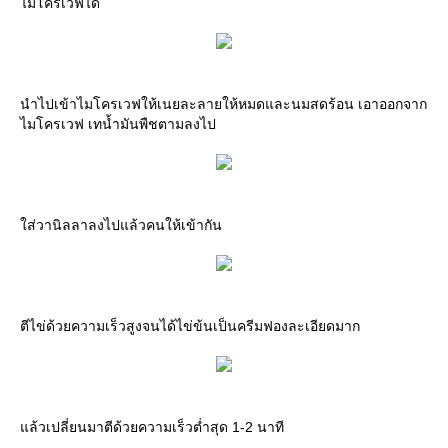
ไมโครเวฟได้
นำไปเข้าไมโครเวฟให้เนยละลายให้หมดและนมสดร้อน เอาออกจาก
ไมโครเวฟ เทน้ำมันพืชตามลงไป
ใส่วานิลลาลงไปแล้วคนให้เข้ากัน
ตีไข่ด้วยความเร็วสูงจนได้ไข่ข้นเป็นครีมฟองละเอียดมาก
แล้วเปลี่ยนมาตีด้วยความเร็วต่ำสุด 1-2 นาที