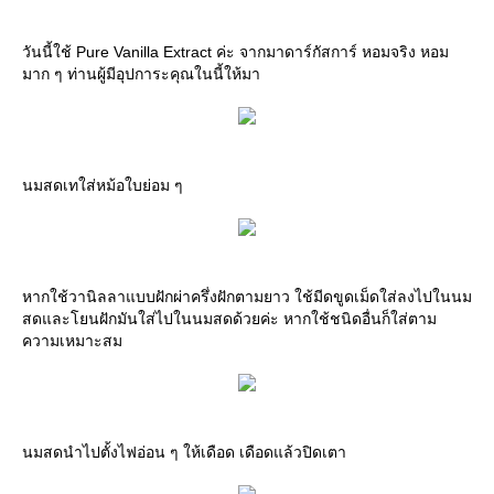
วันนี้ใช้ Pure Vanilla Extract ค่ะ จากมาดาร์กัสการ์ หอมจริง หอม
มาก ๆ ท่านผู้มีอุปการะคุณในนี้ให้มา
นมสดเทใส่หม้อใบย่อม ๆ
หากใช้วานิลลาแบบฝักผ่าครึ่งฝักตามยาว ใช้มีดขูดเม็ดใส่ลงไปในนม
สดและโยนฝักมันใส่ไปในนมสดด้วยค่ะ หากใช้ชนิดอื่นก็ใส่ตาม
ความเหมาะสม
นมสดนำไปตั้งไฟอ่อน ๆ ให้เดือด เดือดแล้วปิดเตา