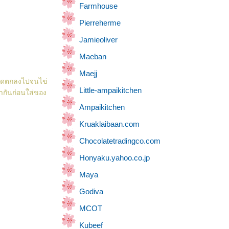
Farmhouse
Pierreherme
Jamieoliver
Maeban
Maejj
รวดตกลงไปจนไข่
Little-ampaikitchen
้ากันก่อนใส่ของ
Ampaikitchen
Kruaklaibaan.com
Chocolatetradingco.com
Honyaku.yahoo.co.jp
Maya
Godiva
MCOT
Kubeef