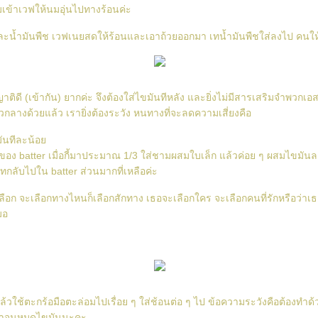
เข้าเวฟให้นมอุ่นไปทางร้อนค่ะ
น้ำมันพืช เวฟเนยสดให้ร้อนและเอาถ้วยออกมา เทน้ำมันพืชใส่ลงไป คนให้
าติดี (เข้ากัน) ยากค่ะ จึงต้องใส่ไขมันทีหลัง และยิ่งไม่มีสารเสริมจำพวกเอ
วกลางด้วยแล้ว เรายิ่งต้องระวัง หนทางที่จะลดความเสี่ยงคือ
มันทีละน้อ
ของ batter เมื่อกี้มาประมาณ 1/3 ใส่ชามผสมใบเล็ก แล้วค่อย ๆ ผสมไขมันล
ะเทกลับไปใน batter ส่วนมากที่เหลือค่ะ
เลือก จะเลือกทางไหนก็เลือกสักทาง เธอจะเลือกใคร จะเลือกคนที่รักหรือว่าเธ
มอ
แล้วใช้ตะกร้อมือตะล่อมไปเรื่อย ๆ ใส่ช้อนต่อ ๆ ไป ข้อความระวังคือต้องทำ
 ทำจนหมดไขมันนะคะ