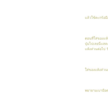
Mousse au Caramel (ปฏิบัติ)
Mousse au Caramel (My BD Cake)
ล้วใช้ตะกร้อมื
Almond Tulies Cookies
Scottish Shortbread
Strawberry Cream Cheese Pie
ตอนที่ใส่ของแห
บุ๋มไปเลยนี่แสด
Japanese Souffle Cheesecake
ห้งส่วนต่อไป วัน
Macarons (Violet)
Macarons ไม่คาใจอีกต่อไป
Macarons (Pink)
ส่ของแห้งส่วนต
Chou Cream
Passion Fruit Mousse Cake
พยายามเบามือต
Green Tea Tiramisu
Chocolate Cookies