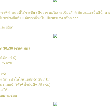
ราที่ทำขนมที่ใส่ชาเขียว สีของขนมไม่เคยเขียวสักที มันจะออกเป็นสีน้ำตาลเ
าเขียวอย่างดีแล้ว แต่คราวนี้ทำไมเขียวสวยจัง กร๊าก ๆๆๆ
นละเอียด
ด 30x30 เซนติเมตร
มใช้เบอร์ 0)
 75 กรัม
 กรัม
ม (แนะนำให้ใช้เนยสดจืด 25 กรัม)
ัม (แนะนำให้ใช้น้ำมันพืช 25 กรัม)
อนโต๊ะ
กน้อยตามชอบ