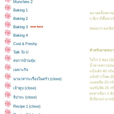
Munchies 2
Baking 1
หลายครั้งหลายค
Baking 2
ๆ ที่เราก็ซื้อช
Baking 3
หอมมาก ผงเนีย
Baking 4
Cool & Freshy
สำหรับถาดขนา
Talk To U
ไข่ไก่ 3 ฟอง (จุ๋
ส่งการบ้านจุ๋ม
น้ำตาลทรายป่น
เฉพาะกิจ
ป้งเค้ก 40 กรัม
ป้งข้าวโพด 20
นานาสาระเรื่องในครัว (close)
นมสดจืด 25 กรั
นมข้นจืด 25 กร
เจ้าตูบ (close)
ผงชาเขียว 1 ช้
จิปาถะ (close)
สีเขียวแก่ มา
Recipe 1 (close)