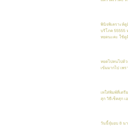
Chou Chantilly au Caramel
Lime Rolls
Lime Rolls
พินิจพิเคราะห์ด
ขนมปังหมูหยองน้ำพริกเผา
บริโภค 55555 หย
หยดนะคะ ใช้ดูส
How to beat whipping cream
Would U like to eat a piece of my cake ?
Coffee Rolls
หยดไปคนไปด้วยค
เข้มมากไป เพรา
Breadsticks
Cornflakes Cookies
White Chocolate & Dark Cherries Cheese
เทใส่พิมพ์ที่เต
Cake (None Baking)
สุก วิธีเช็คสุก 
Dark In White
เค้กวันเกิดน้องกาด
Black Forest Log
วันนี้จุ๋มอบ 8 