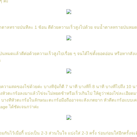
ๆ ค่ะ
ำตาลทรายป่นทีละ 1 ช้อน ตีด้วยความเร็วสูงไปด้วย จนน้ำตาลทรายป่นหมด
นหมดแล้วตีต่อด้วยความเร็วสูงไปเรื่อย ๆ จนได้ไข่ตั้งยอดอ่อน หรือหากสังเ
ะ
ความสดของไข่ด้วยค่ะ บางทีจุ๋มก็ตี 7 นาที บางทีก็ 8 นาที บางทีไปถึง 10 นาที
างหัวตะกร้อลงมาแล้วไข่จะไม่หยดช้าหรือเร็วเกินไป ให้ดูว่าฟองไข่ละเอีย
 บางทีหัวตะกร้อในลักษณะตะกร้อมือถืออาจจะสังเกตยาก หัวตีตะกร้อแบบเครื
tage ได้ชัดเจนกว่าค่ะ
มกันไว้เมื่อกี้ แบ่งเป็น 2-3 ส่วนในใจ แบ่งใส่ 2-3 ครั้ง ร่อนก่อนใส่อีกครั้งจ