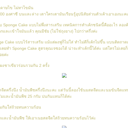
ะดาษไข ไม่ทาไขมัน
00 องศาซี บนและล่าง เตาใครเตามันเรียนรู้อุปนิสัยส่วนตัวเค้าเอาเองนะค
บ Sponge Cake แบบไม่พึ่งสารเสริม เทคนิคการทำเค้กชนิดนี้คืออะไร ลอง
กและเข้าใจมันแล้ว คุณมีชัย (ไม่ใช่ถุงยาง) ไปกว่าครึ่งค่ะ
nge Cake แบบไร้สารเสริม แม้แต่ผงฟูก็ไม่ใส่ ทำไม่ดีก็เค้กไม่ขึ้น แบนติดถา
คยทำ Sponge Cake สูตรคุณเจซองได้ น่าจะทำเค้กนี้ได้ค่ะ แต่ใครไม่เคยก็
อยค่ะ
งชาเขียวร่อนรวมกัน 2 ครั้ง
สดจืดครึ่งนึง น้ำมันพืชครึ่งนึงนะคะ แต่วันนี้ลองใช้นมสดจืดและนมข้นจืดแ
ัมและน้ำมันพืช 25 กรัม ปนกันแทนก็ได้ค่ะ
มกันใส่ถ้วยทนความร้อน
และน้ำมันพืช ให้เอาเนยสดจืดใส่ถ้วยทนความร้อนไว้ค่ะ