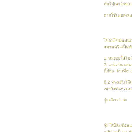
Japanese Cheese Cake (สูตรน้องความรัก
หันไปเอาถ้วยนม
ทำให้โลกอ่อนหวาน)
หากใช้เนยสดและ
วิธีตัดเค้ก
Chewy Cocoa Brownies (สูตรพี่งาขาว)
Vanilla Cuscard Chiffon Cake (สูตรพี่กิน ๆ
ไข่กับไขมันมันญ
เที่ยว ๆ)
สมานหรือเป็นตั
เค้กชาไท
1. ทะยอยใส่ไข
2. แบ่งส่วนผสม
Carrot Cake (สูตรพี่งาขาว)
นี้ก่อน ก่อนที่จ
คุกกี้ธัญพืช (สูตรน้อง moopu)
มี 2 ทางเดินให้
เขายังรักเธอเส
Strawberry Cookie Tartlets
Dark Chocolate Cookie Tartlets (สูตรน้อง
จุ๋มเลือก 1 ค่ะ
JustClick)
Tiramisu (สูตรคุณ Beebie)
Rasberry Paradise
จุ๋มใส่ทีละช้อน
ต่รวดเร็วค่ะ