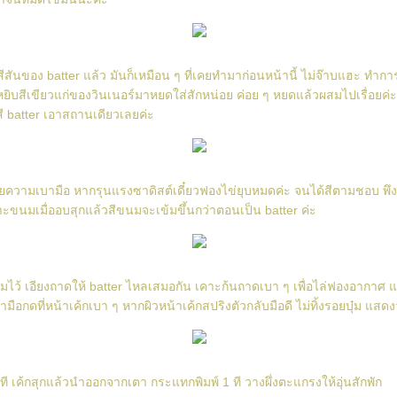
ูสีสันของ batter แล้ว มันก็เหมือน ๆ ที่เคยทำมาก่อนหน้านี้ ไม่จ๊าบแฮะ ทำก
ิบสีเขียวแก่ของวินเนอร์มาหยดใส่สักหน่อย ค่อย ๆ หยดแล้วผสมไปเรื่อยค่ะ ไม
ี batter เอาสถานเดียวเลยค่ะ
วามเบามือ หากรุนแรงซาดิสต์เดี๋ยวฟองไข่ยุบหมดค่ะ จนได้สีตามชอบ พึงระ
ะขนมเมื่ออบสุกแล้วสีขนมจะเข้มขึ้นกว่าตอนเป็น batter ค่ะ
รียมไว้ เอียงถาดให้ batter ไหลเสมอกัน เคาะก้นถาดเบา ๆ เพื่อไล่ฟองอากาศ
เอามือกดที่หน้าเค้กเบา ๆ หากผิวหน้าเค้กสปริงตัวกลับมือดี ไม่ทิ้งรอยบุ๋ม แสดง
นาที เค้กสุกแล้วนำออกจากเตา กระแทกพิมพ์ 1 ที วางผึ่งตะแกรงให้อุ่นสักพัก