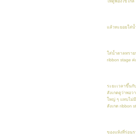
ห้ดูฟองไข่ใกล้ 
Mont-Blanc
ขนมปังฟักทอง
Muffin for U
ล้วทะยอยใส่น้
Lemon Tart
Vanilla Creme Brulee
ส่น้ำตาลทรายป่
Paris-Brest
ribbon stage ค่
Chocolate Macarons with Peanut Butter
Cream
ขนมปังชีส
ระยะเวลาขึ้นกับ
Very Chocolate Brownies
สังเกตดูว่าพอว
หญ่ ๆ แทบไม่มี
Mulberry Muffin
สังเกต ribbon s
Apple Pie
Orange Summer Delight (ปฏิบัติ)
Orange Summer Delight
ของแห้งที่ร่อนรว