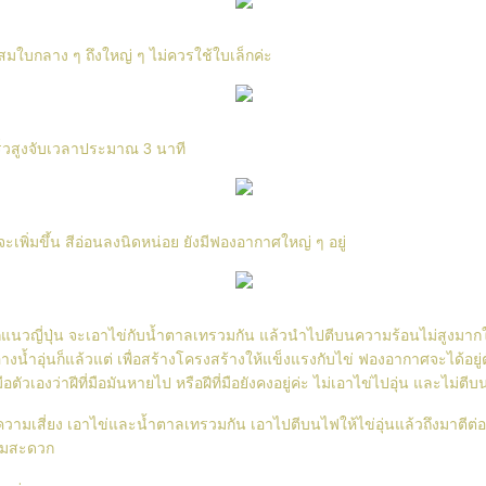
มใบกลาง ๆ ถึงใหญ่ ๆ ไม่ควรใช้ใบเล็กค่ะ
ร็วสูงจับเวลาประมาณ 3 นาที
เพิ่มขึ้น สีอ่อนลงนิดหน่อย ยังมีฟองอากาศใหญ่ ๆ อยู่
แนวญี่ปุ่น จะเอาไข่กับน้ำตาลเทรวมกัน แล้วนำไปตีบนความร้อนไม่สูงมากให
างน้ำอุ่นก็แล้วแต่ เพื่อสร้างโครงสร้างให้แข็งแรงกับไข่ ฟองอากาศจะได้อยู่ตั
ือตัวเองว่าฝีที่มือมันหายไป หรือฝีที่มือยังคงอยู่ค่ะ ไม่เอาไข่ไปอุ่น และไม่ตีบน
ามเสี่ยง เอาไข่และน้ำตาลเทรวมกัน เอาไปตีบนไฟให้ไข่อุ่นแล้วถึงมาตีต่
ตามสะดวก