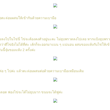
อตะล่อมผสมให้เข้ากันด้วยความเบามือ
้งลงไปในไข่นี่ ไข่จะต้องคงตัวอยู่นะคะ ไม่ยุบพรวดลงไปเลย หากแป้งยุบพ
งว่าตีไข่ยังไม่ได้ที่ค่ะ เค้กก็จะออกมาแบน ๆ แน่นอน ผสมของแห้งกับไข่ให้เข
นี้จุ๋มของแห้ง 2 ครั้งค่ะ
่อ ๆ ไปค่ะ แล้วตะล่อมผสมต่อด้วยความเบามือเหมือนเดิม
ลอด ฟองไข่จะได้ไม่ยุบมาก ขนมจะได้ฟูค่ะ