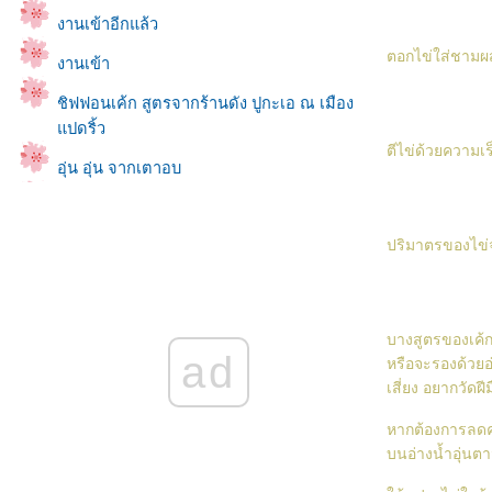
งานเข้าอีกแล้ว
ตอกไข่ใส่ชามผส
งานเข้า
ชิฟฟอนเค้ก สูตรจากร้านดัง ปูกะเอ ณ เมือง
ปดริ้ว
ตีไข่ด้วยความเ
อุ่น อุ่น จากเตาอบ
Cream Puffs (สูตร Martha Stewart)
ปริมาตรของไข่จะ
พายไส้กรอก
Basic Croissant
White Chocolate Cream Cake
บางสูตรของเค้ก
ad
Honey Oatmeal Raisins Cookies
หรือจะรองด้วยอ่
เสี่ยง อยากวัดฝีม
My Croissant
หากต้องการลดคว
For Pinky Lovers
บนอ่างน้ำอุ่น
Lovely Pinky