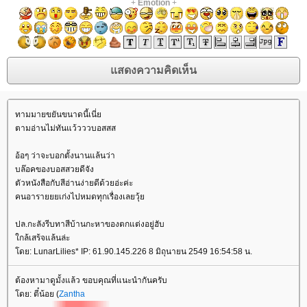
+
Emotion
+
ทามมายขยันขนาดนี้เนี่
ตามอ่านไม่ทันแว้วววบอสสส
อ้อๆ ว่าจะบอกตั้งนานแล้นว่า
บล๊อคของบอสสวยดีจัง
ตัวหนังสือกับสีอ่านง่ายดีด้วยอ่ะค่ะ
คนอารายยยเก่งไปหมดทุกเรื่องเลยวุ้
ปล.กะลังรีบทาสีบ้านกะหาของตกแต่งอยู่ฮับ
กล้เสร้จแล้นล่ะ
ดย: LunarLilies* IP: 61.90.145.226 8 มิถุนายน 2549 16:54:58 น.
ต้องหามาดูมั้งแล้ว ขอบคุณที่แนะนำกันครับ
ดย: ตี๋น้อย (
Zantha