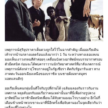
เหตุการณ์สุริยุปราคาเต็มดวงถูกใส่ไว้ในฉากสำคัญ เมื่อออเรียเดิน
เท้าจากบ้านกลางแดดร้อนแล้งมากว่า 1 วัน ระหว่างทางเธอแหงน
มองเห็นเงาวงกลมสีดำค่อยๆ เคลื่อนบังดวงอาทิตย์จนบรรยากาศรอบ
ตัวมืดสนิท ก่อนจะได้พบคาราวานนักวิทยาศาสตร์ที่มาสังเกตการณ์
เหตุการณ์ดังกล่าว(โซบราลอยู่ในรัฐเซียรา ติดกับรัฐมารันเฮา ทาง
ภาคตะวันออกเฉียงเหนือของบราซิล บนชายฝั่งมหาสมุทร
อตแลนติก)
ออเรียเห็นคนกลุ่มนั้นดีใจกับรูปที่ถ่ายได้ เฉลิมฉลองกันราวกับงาน
เทศกาล หลุยส์บอกกับออเรียว่าคนเหล่านั้นมาที่นี่เพื่อถ่ายรูปดวง
อาทิตย์ในเวลาฟ้ามืดสนิทเพื่อจะได้จับตามองอะไรบางอย่าง อีกไม่กี่
เดือนข้างหน้าพวกเขาจะมาที่นี่อีกครั้งเพื่อจับตามองในจุดเดียวกันว่า
เคลื่อนที่ไปอย่างไร