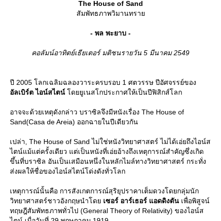
The House of Sand
สัมพัทธภาพวิมานทรา
- พล พะยาบ -
คอลัมน์อาทิตย์เธียเตอร์ มติชนรายวัน 5 มีนาคม 2549
ปี 2005 โลกเฉลิมฉลองวาระครบรอบ 1 ศตวรรษ ปีอัศจรรย์ของ
อัลเบิร์ต ไอน์สไตน์
ดยยูเนสโกประกาศให้เป็นปีฟิสิกส์โลก
อาจจะด้วยเหตุดังกล่าว บราซิลจึงมีหนังเรื่อง The House of
Sand(Casa de Areia) ออกฉายในปีเดียวกัน
เปล่า, The House of Sand ไม่ใช่หนังวิทยาศาสตร์ ไม่ได้เอ่ยถึงไอน์ส
ไตน์แม้แต่ครั้งเดียว แต่เป็นหนังที่เอ่ยอ้างถึงเหตุการณ์สำคัญซึ่งเกิด
ขึ้นที่บราซิล อันเป็นเสมือนหนึ่งในหลักไมล์ทางวิทยาศาสตร์ กระทั่ง
ส่งผลให้ชื่อของไอน์สไตน์โด่งดังทั่วโลก
เหตุการณ์นั้นคือ การสังเกตการณ์สุริยุปราคาเต็มดวงโดยกลุ่มนัก
วิทยาศาสตร์ชาวอังกฤษนำโด
เซอร์ อาร์เธอร์ แอดดิงตัน
เพื่อพิสูจน์
ทฤษฎีสัมพัทธภาพทั่วไป (General Theory of Relativity) ของไอน์ส
ไตน์ เมื่อวันที่ 29 พฤษภาคม 1919