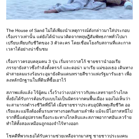
The House of Sand ไม่ได้เพียงนำเหตุการณ์ดังกล่าวมาใส่ประกอบ
เรื่องราวเท่านั้น แต่ยังได้นำแนวคิดจากทฤษฎีสัมพัทธภาพทั่วไปมา
เปรียบเทียบกับชีวิตของ 3 ตัวละคร โดยเชื่อมโยงกับสถานที่และกาล
เวลาได้อย่างน่าชื่นชม
เรื่องราวครอบคลุมคน 3 รุ่น เริ่มจากวาสโก้ ชายชรานำออเรี
ภรรยายังสาวซึ่งกำลังตั้งครรภ์ และดอน่า มาเรีย แม่ของเธอ เดินทาง
ฝ่าสายลมแรงร้อนระอุมายังดินแดนทรายสีขาวแห่งรัฐมารันเฮา เพื่อ
ลงหลักปักฐานในที่ดินที่ซื้อเอาไว้
สภาพแห้งแล้ง ไร้ผู้คน เวิ้งว้างว่างเปล่าราวกับทะเลทรายกว้างไกล
ทั้งยังได้รับการต้อนรับแบบไม่เป็นมิตรจากคนพื้นเมือง มองไม่เห็นว่า
จะสามารถดำรงชีวิตที่นี่ได้ เมื่อชายชราประสบอุบัติเหตุเสียชีวิต ออ
เรียและแม่จึงต้องดิ้นรนหาทางรอดกันตามลำพัง แม้จะมีโอกาสหนีไป
จากที่นี่แต่อุปสรรคเรื่องระยะทางไกลลิบและสภาพอากาศอันเลวร้า
ทำให้ทั้งสองเหมือนถูกจองจำไร้ทางออก
ชคดีที่พวกเธอได้รับความช่วยเหลือจากมาสซู ชายชาวประมงคน