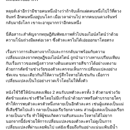
หลุยส์เล่าอีกว่ามีชายคนหนึ่งอ้างว่าถ้าจับเด็กแฝดคนหนึ่งไปไว้ที่ดวง
จันทร์ อีกคนหนึ่งอยู่บนโลก เมื่อเวลาผ่านไป หากคนบนดวงจันทร์
กลับมายังโลก เขาจะอายุมากกว่าอีกคนหนึ่ง
นี่คือสาระสำคัญจากทฤษฎีสัมพัทธภาพทั่วไปของไอน์สไตน์ว่าด้ว
ความโน้มถ่วงมีผลต่อเวลา ซึ่งตัวละครไม่ได้เอ่ยออกมาโดยตรง
เรื่องราวการเดินทางจากไปและการกลับมาพร้อมกับความ
เปลี่ยนแปลงจากทฤษฎีของไอน์สไตน์ ถูกนำมาวางทาบเปรียบเทียบ
กับเรื่องราวของหญิงสาวกลางดินแดนทรายสีขาวได้อย่างงดงาม
ด้วยการตัดข้ามช่วงวัยของตัวละครจนเห็นการเปลี่ยนแปลงอย่าง
ชัดเจน ขณะเดียวกันก็ให้ความรู้สึกใจหายได้เช่นกัน เมื่อการ
เปลี่ยนแปลงเป็นไปอย่างรวดเร็วโดยไม่ให้ตั้งตัว
หนังใช้วิธีให้นักแสดงเพียง 2 คนรับบทตัวละครทั้ง 3 ตัวตามช่วงวั
ตัดข้ามแต่ละช่วงชีวิตโดยไม่มีเกริ่นนำด้วยภาพหรือคำบรรยายใดๆ
ทำให้การพบตัวละครตัวหนึ่งกลายเป็นอีกตัวละคร เช่นผู้แสดงเป็นแม่
ที่เสียชีวิตไปแล้ว กลายเป็นออเรียวัยกลางคน ส่วนผู้แสดงเป็นออเรียก
ลายเป็นมาเรีย ทำให้ผู้ชมเกิดความสับสนและใจหายได้ไม่ยาก
นอกจากนี้ยังช่วยให้การเปลี่ยนแปลงของตัวละครไม่ดูเป็นการ
เปลี่ยนแปลงที่ผ่านเลยพ้นไป แต่ยังเชื่อมถึงกันอย่างแน่นแฟ้นมีน้ำ