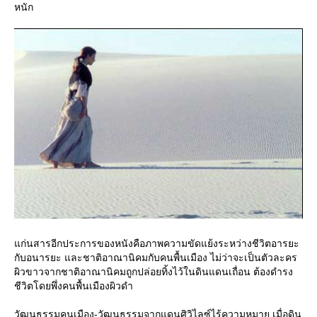
หนัก
ก่นสารอีกประการของหนังคือภาพความขัดแย้งระหว่างชีวิตอารยะ
กับอนารยะ และชาติอาณานิคมกับคนพื้นเมือง ไม่ว่าจะเป็นตัวละคร
ผิวขาวจากชาติอาณานิคมถูกปล่อยทิ้งไว้ในดินแดนเถื่อน ต้องดำรง
ชีวิตโดยพึ่งคนพื้นเมืองผิวดำ
วัฒนธรรมคนเมือง-วัฒนธรรมจากแดนศิวิไลซ์ไร้ความหมาย เมื่อดิน