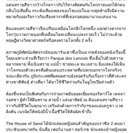
ดนทรายสีขาวกว้างไกลราวกับไร้ทางติดต่อกับโลกภายนอกได้กลบ
กลืนไปเสียสิ้น กระทั่งเสียงเพลงของโชแปงในฉากสุดท้ายจึงมีความ
หมายกับออเรียราวกับเสียงสวรรค์ที่เธอรอคอยมานานแสนนาน
ดินแดนทรายสีขาวจึงเปรียบเหมือนโลกอีกโลกหนึ่ง แยกต่างหากจาก
ลกวุ่นวายภายนอกที่เคลื่อนไหลเปลี่ยนแปลงรวดเร็ว ไม่ว่าจะด้ว
ทฤษฎีทางวิทยาศาสตร์หรือสงครามโลกทั้ง 2 ครั้ง
สภาพภูมิทัศน์มหัศจรรย์ของมารันเฮาซึ่งเป็นฉากหลังของหนังเรื่องนี้
ดยเฉพาะส่วนที่เรียกว่า Parque dos Lencois ซึ่งเต็มไปด้วยความ
หลากหลาย ทั้งเนินทราย แม่น้ำ ชายทะเล ทะเลสาบ ยิ่งแสดงให้เห็น
ว่าโลกของตัวละครคือดินแดนประหลาดที่แปลกแยกจากโลกจริงๆ
ขณะเดียวกัน ภูมิประเทศที่ผสมผสานยังสอดรับกับเรื่องราวที่ตัวละคร
ต่างชาติพันธุ์ ต่างที่มา ได้มาใช้ชีวิตร่วมกันในยูโทเปียส่วนตัว
ต้องชื่นชมเป็นพิเศษกับการถ่ายภาพอันยอดเยี่ยมของริคาร์โด เดลลา
รอสซา ผู้ทำให้ผืนทราย สายน้ำ แสงอาทิตย์ ณ ดินแดนทรายสีขาว
ราวกับมีชีวิตในทุกฉาก เสริมส่งด้วยการกำกับฯของแอนดรูชา แวด
ดิงตัน เนรมิตให้หนังมีน้ำเนื้อชีวิตให้สัมผัสเข้าถึง
The House of Sand ได้นักแสดงหญิงคนสำคัญของบราซิล 2 คนมา
ประชันบทบาทกัน นั่นคือ เฟอร์นานดา ทอร์เรซ นักแสดงนำหญิงยอด