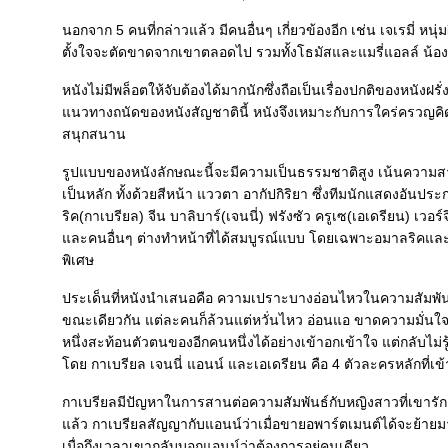
นอกจาก 5 คนที่กล่าวแล้ว มีคนอื่นๆ เกี่ยวข้องอีก เช่น เจเรมี่ หนุ่
ตั้งใจจะตัดขาดจากเขาตลอดไป รวมทั้งโธมัสและแมรี่แอลล์ น้องชา
หนังไม่มีพล็อตให้จับต้องได้มากนักซึ่งถือเป็นเรื่องปกติของหนัง
นวทางถนัดของหนังสัญชาตินี้ หนังจึงเหมาะกับการใคร่ครวญคิด
สนุกสนาน
รูปแบบของหนังลักษณะนี้จะมีความเป็นธรรมชาติสูง เน้นควา
เป็นหลัก ทั้งด้วยสีหน้า แววตา อากัปกิริยา ซึ่งทีมนักแสดงอันปร
ริค(กาเบรียล) จีน บาลิบาร์(เจนนี่) ฟรังซัว ครูเซ(เอเดรียน) เวอร์
ละคนอื่นๆ ต่างทำหน้าที่ได้สมบูรณ์แบบ โดยเฉพาะอมาลริคและบา
พิเศษ
ประเด็นที่หนังนำเสนอคือ ความเปราะบางอ่อนไหวในความสัมพันธ์ที
ขณะเดียวกัน แต่ละคนก็ล้วนแต่หวั่นไหว อ่อนแอ ขาดความมั่นใจ 
หนึ่งสะท้อนตัวตนของอีกคนหนึ่งได้อย่างเข้าอกเข้าใจ แต่กลับไม่รู
ดย กาเบรียล เจนนี่ แอนน์ และเอเดรียน คือ 4 ตัวละครหลักที่เข้
กาเบรียลมีปัญหาในการสานต่อความสัมพันธ์กับหญิงสาวที่เขารัก ห
ล้ว กาเบรียลสัญญากับแอนน์ว่าเมื่อขายอพาร์ตเมนต์ได้จะย้ายมาอ
เมื่อถึงเวลาเขากลับบอกแอนน์ว่าต้องการอยู่คนเดียว