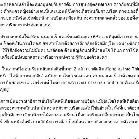
ละครหลักเหล่านี้จะหมกมุ่นอยู่กับการดื่ม การสูบ อยู่ตลอดเวลา ราวกับคนที่
าง ตัวละครหญิงอย่างเจนนี่และแอนน์ซึ่งต่างเกี่ยวพันกับกาเบรียล ต่างเผลอดื
ารขณะยังร้อนจัดต่อหน้ากาเบรียลเหมือนกัน ดั่งความพลาดพลั้งของเธอทั้
งที่กาเบรียลกระทำต่อพวกเธอ
์ประกอบหนังใช้สนับสนุนคาแร็กเตอร์ของตัวละครที่ชัดเจนที่สุดคือการถ่า
ยช็อตที่เป็นภาพโคลส-อัพ ส่ายไหวด้วยการถือกล้องด้วยมือ(โดยเฉพาะช็อ
) ให้รู้สึกถึงความไม่มั่นคง น่าอึดอัด ด้านสัญลักษณ์ที่น่าสนใจ ได้แก่ การใช้ห
นเครื่องมือบ่งบอกสถานะหรืออารมณ์ความรู้สึกของตัวละคร
น ในฉากหนึ่งเอเดรียนหยิบหนังสือขึ้นมา 2 เล่ม เขาตัดสินเลือกอ่าน Into Thi
(หรือ “ไต่ฟ้ากระชากฝัน” ฉบับภาษาไทย) ของ จอน คราเคาเออร์ ว่าด้วยค
รปีนยอดเขาเอเวอร์เรสต์ ไม่ต่างจากสภาวะเปราะบาง-ยากลำบากที่เอเดรี
ญอยู่
อการเป็นบรรณาธิการเอ็นไซโคลพีเดียของกาเบรียล แม้เอ็นไซโคลพีเดียคือหน
าพของความหนักแน่น มั่นคง แต่ตัวกาเบรียลเองไม่ใช่อย่างนั้น สิ่งที่เขาต้อ
กเป็นคือการเขียนนิยายได้อย่างเอเดรียน เมื่อกาเบรียลเปลี่ยนงานมาเป็นโก
ร์ เขียนหนังสือชีวประวัตินักการเมือง ก็เหมือนว่าเขายิ่งถอยห่างจากตัวตนม