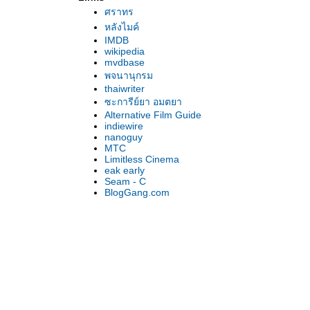
ศราทร
The Counterfeiters นักปลอมชะตากรรม
หลังไมค์
‘ศรีบูรพา’ รำลึก : ‘ข้างหลังภาพ’ บนแผ่นฟิล์ม
IMDB
Lions for Lambs + Michael Clayton ว่าด้ว
wikipedia
เรื่องของ‘อำนาจ’
mvdbase
Possible Lives ไขว่คว้าในความเวิ้งว้าง
พจนานุกรม
thaiwriter
หนังที่อยาก‘กอด’
ซะการีย์ยา อมตยา
The Buried Forest สถานที่แห่งชีวิต
Alternative Film Guide
รัก-ออกแบบไม่ได้...กับหลากหลายความสัมพันธ์
indiewire
Lights in the Dusk โลกย้อนเวลาของ‘เคาริสมา
nanoguy
MTC
กิ’ กับเรื่องเล่าคนชายขอบ
Limitless Cinema
The Piano Teacher เสียงเพลงผิดคีย์ของครูเปี
eak early
Seam - C
น
BlogGang.com
Do You Remember Dolly Bell? ฉันจะค่อยๆ ดี
ขึ้นทุกวัน
Sisters in Law ‘แคเมอรูน’คดี
Al Otro Lado พ่อ (ไม่) กลับบ้าน
A Time for Drunken Horses เรื่องราวของ‘ชาว
เคิร์ด’
Zelary อีกแง่มุมของมหาสงคราม
Bug แมลงสมคบคิด