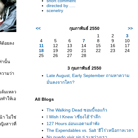
short comment
directed by .....
scenetry
<<
กุมภาพันธ์ 2550
>>
1
2
3
4
5
6
7
8
9
10
ห้ด้อยลง
11
12
13
14
15
16
17
18
19
20
21
22
23
24
25
26
27
28
่านั้น
3 กุมภาพันธ์ 2550
ยความว่า
Late August, Early September ถามหาความ
มั่นคงจากใคร?
ามล้มเหลว
่งทำให้เอ
All Blogs
The Walking Dead ซอมบี้จอแก้ว
I Wish I Knew ‘เซี่ยงไฮ้’รำลึก
า ไม่ใช่
127 Hours อ่อนแอตามลำพัง
ิงสาวที่
The Expendables vs. Salt ‘ฮีโร่’เหนือกาลเวลา
No puedo vivir sin ti ระหว่างเรา