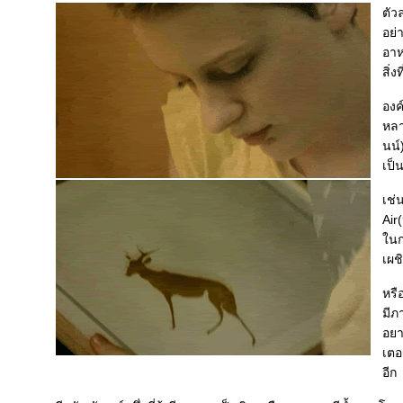
ตัว
อย่
อาห
สิ่
องค
หลา
นน์
เป็
เช่
Air
นกา
เผชิ
หรื
มีภ
อยา
เตอ
อีก