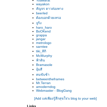
Yoawarat
It's Hard to Be Nice สักวันต้องได้ดี
wayakon
Ben X ...ซับซ้อนและเปราะบาง
สัญจร ดาวส่องทาง
beerled
Caramel หวาน-แสบ-สวยงาม
ต้องบอกด้วยเหรอ
The Class บทเรียนความรุนแรง
จูริง
Kings ค่ำคืนหลงคว้างของเศษชิ้นส่วนแห่ง
haro_haro
มหานคร
BoOKend
จาก Kolya ถึง Empties สุดท้ายคือความว่าง
grappa
jangar
เปล่า?
metrologo
The Unknown Woman มุมมืดของ‘ตอร์นาโตเร’
sarntee
Dokuz คำให้การจากตุรกี
tiki_ทิกิ
Heima ผลึกเพลงสงบงาม...ในอ้อมกอดของบ้าน
McMurphy
ฟ้าดิน
เกิด
Bramasole
Cocalero ฮีโร่‘โบลิเวีย’
อุ้มสี
The Blood of My Brother & Iraq in Fragments
คนขับช้า
: อิรัก เรียลิตี้
betweentheframes
12:08 East of Bucharest เวลาแห่งการเริ่มต้น
Mr.Terran
Rescue Dawn แหกค่ายขังตัวตน
amoderndog
Webmaster - BlogGang
Mongol ‘เจงกิสข่าน’คาซักสถาน
6 : 30 ชั่วการครบรอบของคืนวัน
[Add แค่เพียงรู้สึกสุขใจ's blog to your web]
Something Like Happiness ความสุขอยู่ที่ใด
Links
To Each His Cinema เพราะรักใน‘ภาพยนตร์’