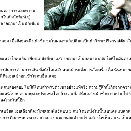
ความต้องการและความ
ในสำนักพิมพ์ สู่
ับลาออกมาเป็นนักเขียน
ลอด เมื่อถึงจุดหนึ่ง คำชื่นชมในผลงานก็เปลี่ยนเป็นคำวิพากษ์วิจารณ์ตีค่าใ
ะห่วงใยคนอื่น เพียงแต่สิ่งที่เขาแสดงออกมาเป็นผลมาจากจิตใจที่ไม่มั่นคงเท
จัดการด้านการเงิน ทั้งยังโลเลสับสนแม้กระทั่งการสั่งเครื่องดื่ม นั่นหมา
่คือเธอเข้าอกเข้าใจคนอื่นเสมอ
นคนล่องลอย ไม่มีที่ไหนสำหรับตัวเขาอย่างแท้จริง ความรู้สึกนี้เกิดจากคว
จะหนีไปกบดานอยู่ต่างประเทศโดยอ้างว่าเบื่อฝรั่งเศส หนำซ้ำความป่วยไข้ยิ
ของโลกใบนี้อีก
บรียล เธอเลือกที่จะมีเพศสัมพันธ์แบบ 3 คน โดยหนึ่งในนั้นเป็นคนแปลกหน้
 การที่เธอชอบดูดวงจากกล่องขนมก่อนจะทำอะไร แสดงให้เห็นว่าเธอเป็นหญ