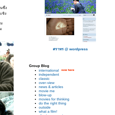
นซึ่ง
เชิง
าม
าม
ศราทร @ wordpress
Group Blog
international
independent
classic
over-view
news & articles
movie me
blow-up
movies for thinking
do the right thing
outside
what a film!