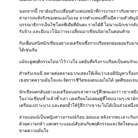
นอกจากนี้ เขายังปรับเปลี่ยนตำแหน่งหน้าที่การงานราวกับหา
สามารถแท้จริงของตนเองไม่เจอ จากตำแหน่งที่ไม่มีความสำคัญนัก
บรรณาธิการเอ็นไซโคลพีเดียที่มั่นคง รายได้ดี ไม่นานนักเขากล
รับจ้าง และมีแนวโน้มว่าจะเปลี่ยนมาเขียนนิยายในตอนท้า
กับเพื่อนสนิทนักเขียนอย่างเอเดรียนซึ่งกาเบรียลยกย่องยอมรับมาต
ได้เช่นกัน
ม้จะดูพฤติกรรมไม่น่าไว้วางใจ แต่อันที่จริงกาเบรียลเป็นคนรักแล
สำหรับเจนนี่ หลายต่อหลายฉากแสดงให้เห็นว่าเธอมีปัญหาเรื่องการ
เธอขาดความมั่นใจและจัดการชีวิตของตนเองไม่ได้ จุดดีของเจนนี
นักเขียนตกอับอย่างเอเดรียนบอกเล่าความรู้สึกตนเองว่า เขาเหมือ
นงานเขียนซ้ำแล้วซ้ำเล่า เอเดรียนไม่เคยอยู่ที่ไหนนานๆ เขามัก
เดรียนเปราะบาง และตอกย้ำให้รู้สึกว่าเขาจะไม่ได้เป็นส่วนหนึ่ง
ส่วนแอนน์เป็นหญิงสาวอารมณ์ร้อน อ่อนแอ หลังจากทะเลาะกับกาเ
ด้วยความกล้า แต่เพราะแอนน์สับสนกับพฤติกรรมและจิตใจตนเอง
ขาดความมั่นใจ