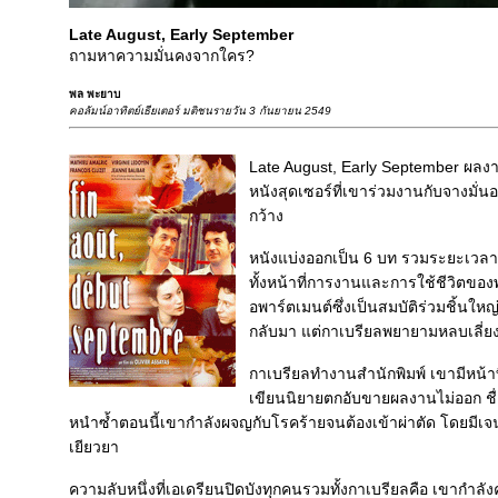
Late August, Early September
ถามหาความมั่นคงจากใคร?
พล พะยาบ
คอลัมน์อาทิตย์เธียเตอร์ มติชนรายวัน 3 กันยายน 2549
Late August, Early September ผลงาน
หนังสุดเซอร์ที่เขาร่วมงานกับจางมั่นอ
กว้าง
หนังแบ่งออกเป็น 6 บท รวมระยะเวลา 1 ป
ทั้งหน้าที่การงานและการใช้ชีวิตของพ
อพาร์ตเมนต์ซึ่งเป็นสมบัติร่วมชิ้นใหญ
กลับมา แต่กาเบรียลพยายามหลบเลี่ยงอ
กาเบรียลทำงานสำนักพิมพ์ เขามีหน้าท
เขียนนิยายตกอับขายผลงานไม่ออก ชื
หนำซ้ำตอนนี้เขากำลังผจญกับโรคร้ายจนต้องเข้าผ่าตัด โดยมีเจนน
เยียวยา
ความลับหนึ่งที่เอเดรียนปิดบังทุกคนรวมทั้งกาเบรียลคือ เขากำลัง