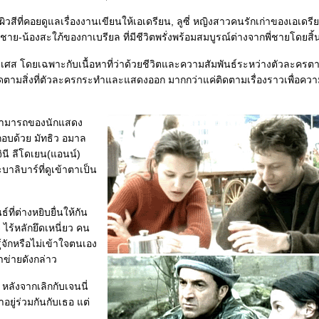
มผิวสีที่คอยดูแลเรื่องงานเขียนให้เอเดรียน, ลูซี่ หญิงสาวคนรักเก่าของเอเดรีย
ย-น้องสะใภ้ของกาเบรียล ที่มีชีวิตพรั่งพร้อมสมบูรณ์ต่างจากพี่ชายโดยสิ้น
ฝรั่งเศส โดยเฉพาะกับเนื้อหาที่ว่าด้วยชีวิตและความสัมพันธ์ระหว่างตัวละครต
ตามสิ่งที่ตัวละครกระทำและแสดงออก มากกว่าแค่ติดตามเรื่องราวเพื่อคว
มสามารถของนักแสดง
ะกอบด้วย มัทธิว อมาล
จินี ลีโดเยน(แอนน์)
ลิบาร์ที่ดูเข้าตาเป็น
่ต่างหยิบยื่นให้กัน
ไร้หลักยึดเหนี่ยว คน
้จักหรือไม่เข้าใจตนเอง
าข่ายดังกล่าว
ลังจากเลิกกับเจนนี่
ยู่ร่วมกันกับเธอ แต่