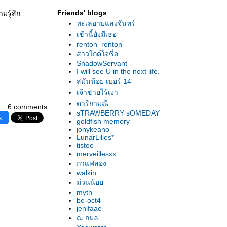
Ramchand Pakistani เพียงข้ามพรมแดน
Friends' blogs
มรู้สึก
The Pope's Toilet ‘สุขา’อยู่หนใด
ทะเลอาบแสงจันทร์
Antonio's Secret รักแห่งมะนิลา
เช้านี้ยังมีเธอ
พลเมืองจูหลิง : ชิ้นส่วนของอคติ? [Full Version]
renton_renton
Flashbacks of a Fool คนโง่รำลึก
สาวไกด์ใจซื่อ
And When Did You Last See Your Father?
ShadowServant
ภาพของพ่อ
I will see U in the next life.
The Boy in the Striped Pyjamas แตกต่างใน
สมันน้อย เบอร์ 14
ลกเดียวกัน
เจ้าชายไร้เงา
Gran Torino เรารักเพื่อนบ้าน
ดาริกามณี
6 comments
Departures การเดินทางแห่งชีวิต
sTRAWBERRY sOMEDAY
k
goldfish memory
Gomorra เมืองมาเฟี
jonykeano
ภาพยนตร์แห่ง ‘ชาด’
LunarLilies*
Grace Is Gone ผู้หญิงแนวหน้า ผู้ชายแนวหลัง
tistoo
merveillesxx
The Road to San Diego ศรัทธาใน‘เสือเตี้ย’
กาแฟสอง
Into the Wild ปลายทางอันไร้เดียงสา
walkin
Slumdog Millionaire เด็กสลัมเงินล้าน การ
ม่วนน้อ
ตลาดไร้ราก
myth
The Silly Age เปลี่ยนผ่านครั้งสำคัญ
be-oct4
jenifaae
The Year My Parents Went on Vacation โฮม
ณ กมล
อะโลน กับเปเล่