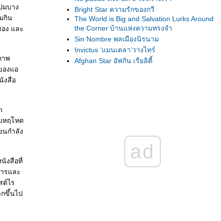
มีปมบาง
Bright Star ความรักของกวี
่มกิน
The World is Big and Salvation Lurks Around
the Corner บ้านแห่งความทรงจำ
งสอง และ
Sin Nombre พลเมืองนิรนาม
Invictus ‘แมนเดลา’วางไทร์
ยภาพ
Afghan Star อัฟกัน เรียลิตี้
ตของแอ
Moon ฝันถึงจันทร์ดวงเก่า
นังสือ
Gigante มนต์รัก รปภ.
The Promotion ไม่แข่งก็ชนะ
An Education บทเรียนชีวิต (เอ็กซิสเทนเชียลิ
n
สม์)
วามหฤโหด
Up in the Air ไปบนความว่างเปล่า
ยนกำลัง
Snow โลกที่ถูกทิ้งขว้าง
ad
Liverpool สิ่งที่คงหลงเหลือ
Tahaan แผ่นดินนี้ของใคร
ังสือที่
Lion's Den สายใยในกรงขัง
งการและ
Tulpan ที่เก่าที่ฉันยืน
สต์ไร
Everlasting Moments ภาพสะท้อนอันงดงาม
ากขึ้นไป
[WFFBKK 2009] Absurdistan รักต้องซ่อม
Topsy-Turvy ละครฉากชีวิต