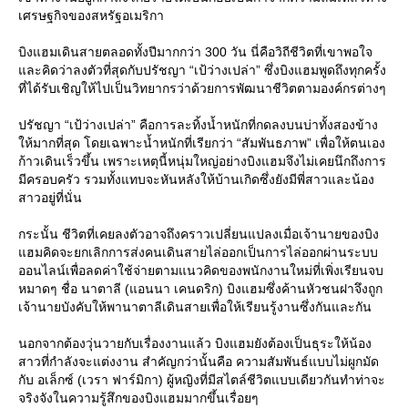
เศรษฐกิจของสหรัฐอเมริกา
บิงแฮมเดินสายตลอดทั้งปีมากกว่า 300 วัน นี่คือวิถีชีวิตที่เขาพอใจ
ละคิดว่าลงตัวที่สุดกับปรัชญา “เป้ว่างเปล่า” ซึ่งบิงแฮมพูดถึงทุกครั้ง
ที่ได้รับเชิญให้ไปเป็นวิทยากรว่าด้วยการพัฒนาชีวิตตามองค์กรต่างๆ
ปรัชญา “เป้ว่างเปล่า” คือการละทิ้งน้ำหนักที่กดลงบนบ่าทั้งสองข้าง
ห้มากที่สุด โดยเฉพาะน้ำหนักที่เรียกว่า “สัมพันธภาพ” เพื่อให้ตนเอง
ก้าวเดินเร็วขึ้น เพราะเหตุนี้หนุ่มใหญ่อย่างบิงแฮมจึงไม่เคยนึกถึงการ
มีครอบครัว รวมทั้งแทบจะหันหลังให้บ้านเกิดซึ่งยังมีพี่สาวและน้อง
สาวอยู่ที่นั่น
กระนั้น ชีวิตที่เคยลงตัวอาจถึงคราวเปลี่ยนแปลงเมื่อเจ้านายของบิง
ฮมคิดจะยกเลิกการส่งคนเดินสายไล่ออกเป็นการไล่ออกผ่านระบบ
ออนไลน์เพื่อลดค่าใช้จ่ายตามแนวคิดของพนักงานใหม่ที่เพิ่งเรียนจบ
หมาดๆ ชื่อ นาตาลี (แอนนา เคนดริก) บิงแฮมซึ่งค้านหัวชนฝาจึงถูก
เจ้านายบังคับให้พานาตาลีเดินสายเพื่อให้เรียนรู้งานซึ่งกันและกัน
นอกจากต้องวุ่นวายกับเรื่องงานแล้ว บิงแฮมยังต้องเป็นธุระให้น้อง
สาวที่กำลังจะแต่งงาน สำคัญกว่านั้นคือ ความสัมพันธ์แบบไม่ผูกมัด
กับ อเล็กซ์ (เวรา ฟาร์มิกา) ผู้หญิงที่มีสไตล์ชีวิตแบบเดียวกันทำท่าจะ
จริงจังในความรู้สึกของบิงแฮมมากขึ้นเรื่อยๆ