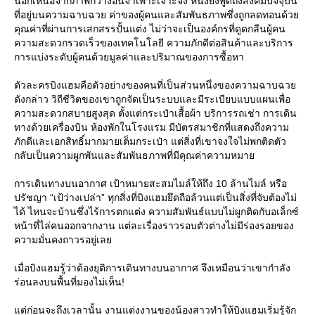
นอกเหนือจากภาพกว้างอันจำเพาะเจาะจง หนังยังพูดถึงสังคมปัจจุบัน
ที่อยู่บนความฉาบฉวย ค่าของผู้คนและสัมพันธภาพซึ่งถูกลดทอนด้ว
คุณค่าที่ผ่านการเสกสรรปั้นแต่ง ไม่ว่าจะเป็นองค์กรที่ดูดกลืนผู้คน
ความสะดวกรวดเร็วของเทคโนโลยี ความภักดีต่อสินค้าและบริการ
การแบ่งระดับผู้คนด้วยมูลค่าและปริมาณของการซื้อหา
ตัวละครบิงแฮมคือตัวอย่างของคนที่เป็นส่วนหนึ่งของความฉาบฉว
ดังกล่าว วิถีชีวิตของเขาถูกจัดเป็นระบบและมีระเบียบแบบแผนเพื่อ
ความสะดวกสบายสูงสุด ตั้งแต่กระเป๋าเสื้อผ้า บริการรถเช่า การเดิน
ทางด้วยเครื่องบิน ห้องพักในโรงแรม มีบัตรสมาชิกที่แสดงถึงความ
ภักดีและเอกสิทธิ์มากมายเต็มกระเป๋า แต่สิ่งที่เขาจงใจไม่พกติดตัว
กลับเป็นความผูกพันและสัมพันธภาพที่มีคุณค่าความหมา
การเดินทางบนอากาศ เป้าหมายสะสมไมล์ให้ถึง 10 ล้านไมล์ หรือ
ปรัชญา “เป้ว่างเปล่า” ทุกสิ่งที่บิงแฮมยึดถือล้วนแต่เป็นสิ่งที่จับต้องไม่
ได้ ไหนจะบ้านซึ่งไร้การตกแต่ง ความสัมพันธ์แบบไม่ผูกติดกับอเล็กซ์
หน้าที่ไล่คนออกจากงาน แต่ละเรื่องราวรอบตัวต่างไม่มีร่องรอยของ
ความมั่นคงถาวรอยู่เล
เมื่อบิงแฮมรู้ว่าต้องยุติการเดินทางบนอากาศ จึงเหมือนว่าเขากำลัง
ร่อนลงบนพื้นที่มองไม่เห็น!
ต่ก่อนจะถึงเวลานั้น งานแต่งงานของน้องสาวทำให้บิงแฮมเริ่มรู้จัก