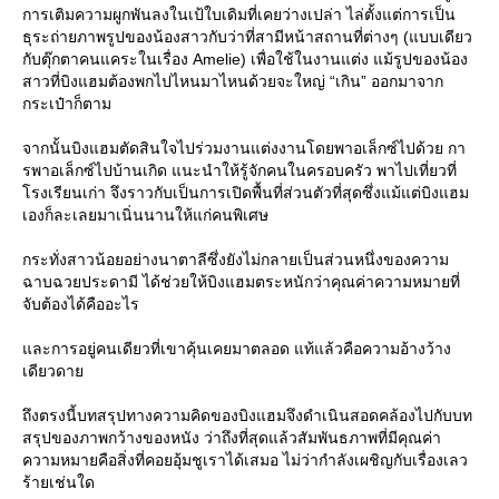
การเติมความผูกพันลงในเป้ใบเดิมที่เคยว่างเปล่า ไล่ตั้งแต่การเป็น
ธุระถ่ายภาพรูปของน้องสาวกับว่าที่สามีหน้าสถานที่ต่างๆ (แบบเดียว
กับตุ๊กตาคนแคระในเรื่อง Amelie) เพื่อใช้ในงานแต่ง แม้รูปของน้อง
สาวที่บิงแฮมต้องพกไปไหนมาไหนด้วยจะใหญ่ “เกิน” ออกมาจาก
กระเป๋าก็ตาม
จากนั้นบิงแฮมตัดสินใจไปร่วมงานแต่งงานโดยพาอเล็กซ์ไปด้วย กา
รพาอเล็กซ์ไปบ้านเกิด แนะนำให้รู้จักคนในครอบครัว พาไปเที่ยวที่
รงเรียนเก่า จึงราวกับเป็นการเปิดพื้นที่ส่วนตัวที่สุดซึ่งแม้แต่บิงแฮม
เองก็ละเลยมาเนิ่นนานให้แก่คนพิเศษ
กระทั่งสาวน้อยอย่างนาตาลีซึ่งยังไม่กลายเป็นส่วนหนึ่งของความ
ฉาบฉวยประดามี ได้ช่วยให้บิงแฮมตระหนักว่าคุณค่าความหมายที่
จับต้องได้คืออะไร
ละการอยู่คนเดียวที่เขาคุ้นเคยมาตลอด แท้แล้วคือความอ้างว้าง
เดียวดา
ถึงตรงนี้บทสรุปทางความคิดของบิงแฮมจึงดำเนินสอดคล้องไปกับบท
สรุปของภาพกว้างของหนัง ว่าถึงที่สุดแล้วสัมพันธภาพที่มีคุณค่า
ความหมายคือสิ่งที่คอยอุ้มชูเราได้เสมอ ไม่ว่ากำลังเผชิญกับเรื่องเลว
ร้ายเช่นใด