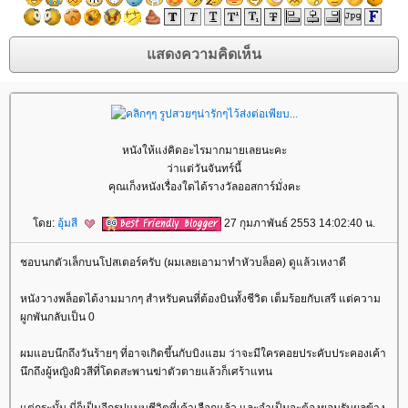
หนังให้แง่คิดอะไรมากมายเลยนะคะ
ว่าแต่วันจันทร์นี้
คุณเก็งหนังเรื่องใดได้รางวัลออสการ์มั่งคะ
ดย:
อุ้มสี
27 กุมภาพันธ์ 2553 14:02:40 น.
ชอบนกตัวเล็กบนโปสเตอร์ครับ (ผมเลยเอามาทำหัวบล็อค) ดูแล้วเหงาดี
หนังวางพล็อตได้งามมากๆ สำหรับคนที่ต้องบินทั้งชีวิต เต็มร้อยกับเสรี แต่ความ
ผูกพันกลับเป็น 0
ผมแอบนึกถึงวันร้ายๆ ที่อาจเกิดขึ้นกับบิงแฮม ว่าจะมีใครคอยประคับประคองเค้า
นึกถึงผู้หญิงผิวสีที่โดดสะพานฆ่าตัวตายแล้วก็เศร้าแทน