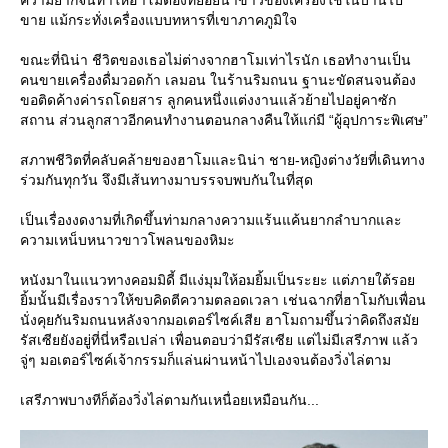
ขาย แม้กระทั่งเครื่องแบบทหารที่เขาภาคภูมิใจ
ขณะที่นิน่า ชีวิตของเธอไม่ต่างจากฮาโมเท่าไรนัก เธอทำงานเป็น
คนขายเครื่องดื่มวอดก้า เลมอน ในร้านริมถนน ฐานะขัดสนจนต้อง
ขอติดค้างค่ารถโดยสาร ลูกคนหนึ่งแต่งงานแล้วย้ายไปอยู่คาซัก
สถาน ส่วนลูกสาวอีกคนทำงานตอนกลางคืนให้แก่มี “ผู้อุปการะพิเศษ”
สภาพชีวิตที่คลับคล้ายของฮาโมและนิน่า ชาย-หญิงต่างวัยที่เดินทาง
ร่วมกันทุกวัน จึงมีเส้นทางมาบรรจบพบกันในที่สุด
เป็นเรื่องงดงามที่เกิดขึ้นท่ามกลางความแร้นแค้นยากลำบากและ
ความเหน็บหนาวขาวโพลนของหิมะ
หนังมาในแนวทางคอมมิดี้ มีแง่มุมให้อมยิ้มเป็นระยะ แต่ภายใต้รอ
ิ้มนั้นมีเรื่องราวให้ขบคิดตีความตลอดเวลา เช่นฉากที่ฮาโมกับเพื่อน
นั่งคุยกันริมถนนหลังจากมอเตอร์ไซค์เสีย ฮาโมถามขึ้นว่าคิดถึงสมั
รัสเซียยังอยู่ที่นี่หรือเปล่า เพื่อนตอบว่ามีรัสเซีย แต่ไม่มีเสรีภาพ แล้ว
จู่ๆ มอเตอร์ไซค์เจ้ากรรมก็แล่นผ่านหน้าไปเองจนต้องวิ่งไล่ตาม
เสรีภาพบางทีก็ต้องวิ่งไล่ตามกันเหนื่อยเหมือนกัน...