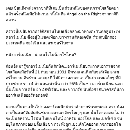
เคยเขียนถึงหนังจากชาติที่เคยเป็นส่วนหนึ่งของสหภาพโซเวียตมา
ล้วครั้งหนึ่งเมื่อไม่นานมานี้นั่นคือ Angel on the Right จากทาจิกิ
สถาน
คราวนี้เขยิบจากทาจิกิสถานในเอเชียกลางมาทางตะวันตกสู่ประเท
ศอาร์เมเนีย ซึ่งอยู่ในเขตเทือกเขาทรานส์คอเคซัส ร่วมกับอีกสอง
ประเทศคือ จอร์เจีย และอาเซอร์ไบจาน
หนังอาร์เมเนีย...น่าสนใจไม่น้อยใช่ไหม?
ก่อนอื่นมารู้จักอาร์เมเนียกันสักนิด...อาร์เมเนียประกาศเอกราชจาก
ซเวียตเมื่อวันที่ 21 กันยายน 1991 มีพรมแดนติดกับจอร์เจีย อาเซ
อร์ไบจาน อิหร่าน และตุรกี ไม่มีทางออกทะเล เป็นประเทศเล็กๆ ที่มี
ประชากรราว 4 ล้านคนเท่านั้น กว่า 95% เป็นชาวอาร์เมเนียน นอก
นั้นเป็นชาวเคิร์ด ยิว อัสซีเรียน และชาวกรีก นับถือศาสนาคริสต์นิกา
อาร์เมเนียออร์ทอดอกซ์
ความเป็นมา-เป็นไปของอาร์เมเนียนับว่าลำบากรันทดพอสมควร ต้อง
ตกเป็นสมบัติผลัดกันชมของอาณาจักรใหญ่ๆ แถบนั้นโดยตลอด ไม่ว่า
จะเป็นอิหร่าน โรมัน ไบแซนไทน์ อาหรับ มองโกล และเปอร์เซีย จน
อยู่ในสภาพง่อยเปลี้ยเสียขา กระทั่งถูกแบ่งเค้กโดยอาณาจักรออตโต
มานและเปอร์เซีย สุดท้ายถูกผนวกเข้าเป็นส่วนหนึ่งของสหภาพ