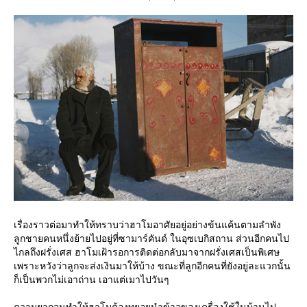
เรื่องราวต่อมาทำให้ทราบว่าฮาโมอาศัยอยู่อย่างข้นแค้นตามลำพัง
ลูกชายคนหนึ่งย้ายไปอยู่ที่ซามาร์คันด์ ในอุซเบกิสถาน ส่วนอีกคนไป
ไกลถึงฝรั่งเศส ฮาโมเฝ้ารอการติดต่อกลับมาจากฝรั่งเศสเป็นพิเศษ
เพราะหวังว่าลูกจะส่งเงินมาให้บ้าง ขณะที่ลูกอีกคนที่ยังอยู่ละแวกนั้น
ก็เป็นพวกไม่เอาถ่าน เอาแต่เมาไปวันๆ
ความยากจนทำให้ฮาโมต้องทยอยนำข้าวของเครื่องใช้ในบ้านไป