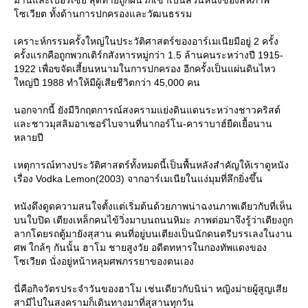
ซเวียต ทั้งด้านการปกครองและวัฒนธรรม
เคราะห์กรรมครั้งใหญ่ในประวัติศาสตร์ของอาร์เมเนียมีอยู่ 2 ครั้ง
ครั้งแรกคือถูกพวกเติร์กสังหารหมู่กว่า 1.5 ล้านคนระหว่างปี 1915-
1922 เพื่อขจัดเสี้ยนหนามในการปกครอง อีกครั้งเป็นแผ่นดินไหว
หญ่ปี 1988 ทำให้มีผู้เสียชีวิตกว่า 45,000 คน
นอกจากนี้ ยังมีวิกฤตการณ์สงครามแย่งดินแดนระหว่างชาวคริสต์
ละชาวมุสลิมอาเซอร์ไบจานที่นากอร์โน-คาราบาฮ์ยืดเยื้อนาน
หลายปี
เหตุการณ์ทางประวัติศาสตร์ทั้งหมดนี้เป็นพื้นหลังสำคัญให้เราดูหนัง
เรื่อง Vodka Lemon(2003) จากอาร์เมเนียในแง่มุมที่ลึกยิ่งขึ้น
หนังดึงดูดความสนใจตั้งแต่เริ่มต้นด้วยภาพน่าฉงนภาพเดียวกับที่เห็น
บนใบปิด เตียงเหล็กคนไข้วิ่งมาบนถนนหิมะ ภาพต่อมาจึงรู้ว่าเตียงถูก
ลากโดยรถตู้มายังสุสาน คนที่อยู่บนเตียงเป็นนักดนตรีบรรเลงในงาน
ศพ ใกล้ๆ กันนั้น ฮาโม ชายสูงวัย อดีตทหารในกองทัพแดงของ
ซเวียต นั่งอยู่หน้าหลุมศพภรรยาของตนเอง
นี่คือกิจวัตรประจำวันของฮาโม เช่นเดียวกับนิน่า หญิงม่ายผู้สูญเสี
สามีไปในสงครามก็เดินทางมาที่สุสานทุกวัน