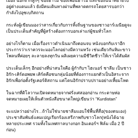
เมือง นอกจากลูกๆ ของฮาโม ของเพื่อนฮาโม และของนิน่าที่ย้ายไป
อยู่ต่างแดนแล้ว ยังมีคนเดินทางผ่านที่พลาดตกรถโดยสารบอกว่า
กำลังไปอุซเบกิสถาน
กระทั่งผู้เขียนมองว่าสารเกี่ยวกับการทิ้งถิ่นฐานของชาวอาร์เมนียดูจะ
เป็นประเด็นสำคัญที่ผู้สร้างต้องการบอกเล่าแก่ผู้ชมทั่วโลก
อย่างไรก็ตาม เมื่อเรื่องราวดำเนินมาถึงตอนจบ หนังบอกกับเราอีก
ประการว่าเราควรจะมองโลกอย่างมีความหวัง เช่นเดียวกันหิมะขาว
พลนที่ค่อยๆ ละลายลงทุกวัน ผลิเผยความมีชีวิตชีวาให้เราได้สัมผัส
ประเด็นเล็กๆ อีกอย่างที่น่าสนใจคือ ผู้กำกับฯ ไฮเนอร์ ชาลีม เป็นชาว
อิรัก-เคิร์ดอพยพ เคิร์ดคือชนกลุ่มน้อยที่ต้องการแยกตัวเป็นอิสระจาก
อิรักเพื่อก่อตั้งรัฐเคอร์ดิสถาน แต่โดนอิรักปราบปรามอย่างเหี้ยมโหด
นฉากที่ดิโลวานเปิดจดหมายจากฝรั่งเศสออกอ่าน กระดาษห่อ
จดหมายเผยให้เห็นตัวหนังสือขนาดใหญ่เขียนว่า “Kurdistan”
จะแปลว่าอย่างไร...ถ้าไม่ใช่นายชาลีมแอบใช้พื้นที่สื่อ(ของตนเอง)
ประชาสัมพันธ์แคมเปญเรียกร้องเสรีภาพกับชาวโลก(หนังได้ฉา
หลายประเทศ รวมทั้งในเทศกาลบางกอก อินเตอร์ฯ ฟิล์ม เมื่อ 2 ปี
ก่อน)