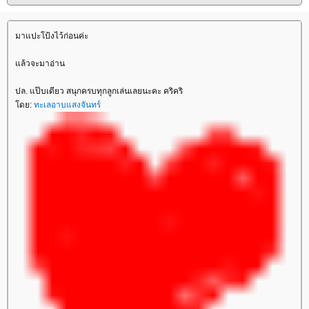
มาแปะโป้งไว้ก่อนค่ะ
ล้วจะมาอ่าน
ปล. แป๊บเดียว สนุกครบทุกลูกเล่นเลยนะคะ คริคริ
ดย:
ทะเลอาบแสงจันทร์