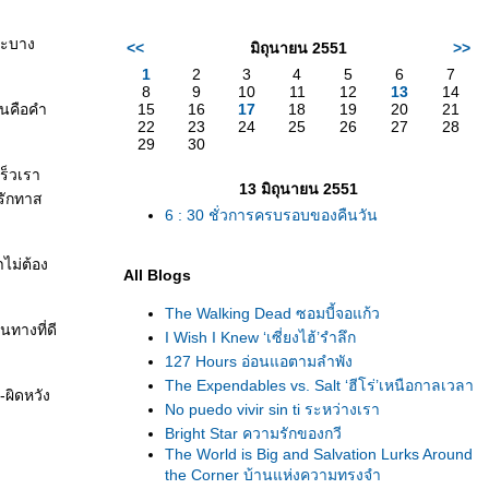
าะบาง
<<
มิถุนายน 2551
>>
1
2
3
4
5
6
7
8
9
10
11
12
13
14
่นคือคำ
15
16
17
18
19
20
21
22
23
24
25
26
27
28
29
30
เร็วเรา
13 มิถุนายน 2551
กรักทาส
6 : 30 ชั่วการครบรอบของคืนวัน
าไม่ต้อง
All Blogs
The Walking Dead ซอมบี้จอแก้ว
นทางที่ดี
I Wish I Knew ‘เซี่ยงไฮ้’รำลึก
127 Hours อ่อนแอตามลำพัง
The Expendables vs. Salt ‘ฮีโร่’เหนือกาลเวลา
-ผิดหวัง
No puedo vivir sin ti ระหว่างเรา
Bright Star ความรักของกวี
The World is Big and Salvation Lurks Around
the Corner บ้านแห่งความทรงจำ