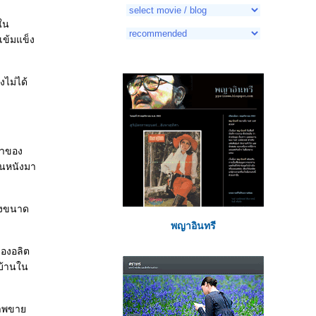
าใน
เข้มแข็ง
งไม่ได้
งนำของ
่นหนังมา
ถึงขนาด
พญาอินทรี
ของอลิต
่บ้านใน
ดภาพขา