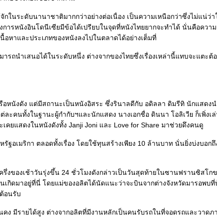
้จักในระดับนานาชาติมากกว่าอย่างต่อเนื่อง เป็นความเหนือกว่าซึ่งไม่แน่ว่
ารหนังอินโดนีเซียมีข้อได้เปรียบในจุดที่หนังไทยยากจะทำได้ นั่นคือความ
้อหาและประเภทของหนังลงไปในตลาดได้อย่างเต็มที่
่สามารถนำเสนอได้ในระดับหนึ่ง ต่างจากของไทยซึ่งเรื่องเหล่านี้แทบจะแตะต้อ
ตหรือหนังดัง แต่มีสถานะเป็นหนังอิสระ ซึ่งรินาลดีกับ อดิลลา ดิมรีทิ นักแสด
่ละคนทั้งในฐานะผู้กำกับฯและนักแสดง นางเอกชื่อ ดินนา โอลิเวีย ก็เพิ่งเล
วร และเคยแสดงในหนังดังทั้ง Janji Joni และ Love for Share มาช่วยดึงคนดู
ฐอเมริกา ตลอดทั้งเรื่อง โดยใช้ทุนสร้างเพียง 10 ล้านบาท นั่นยิ่งบ่งบอก
ึ่งของเช้าวันรุ่งขึ้น 24 ชั่วโมงดังกล่าวเป็นวันสุดท้ายในซานฟรานซิสโก
านเกิดมาอยู่ที่นี่ โดยแม่ของอลิตได้นัดแนะว่าจะบินจากต่างจังหวัดมารอพบที
ต้อนรับ
านมั่นคง มีรายได้สูง ต่างจากอลิตที่มีงานหลักเป็นคนรับรถในที่จอดรถและวา