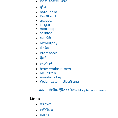
ต้องบอกด้วยเหรอ
The Class บทเรียนความรุนแรง
จูริง
Kings ค่ำคืนหลงคว้างของเศษชิ้นส่วนแห่ง
haro_haro
มหานคร
BoOKend
จาก Kolya ถึง Empties สุดท้ายคือความว่าง
grappa
jangar
เปล่า?
metrologo
The Unknown Woman มุมมืดของ‘ตอร์นาโตเร’
sarntee
Dokuz คำให้การจากตุรกี
tiki_ทิกิ
Heima ผลึกเพลงสงบงาม...ในอ้อมกอดของบ้าน
McMurphy
ฟ้าดิน
เกิด
Bramasole
Cocalero ฮีโร่‘โบลิเวีย’
อุ้มสี
The Blood of My Brother & Iraq in Fragments
คนขับช้า
: อิรัก เรียลิตี้
betweentheframes
12:08 East of Bucharest เวลาแห่งการเริ่มต้น
Mr.Terran
Rescue Dawn แหกค่ายขังตัวตน
amoderndog
Webmaster - BlogGang
Mongol ‘เจงกิสข่าน’คาซักสถาน
6 : 30 ชั่วการครบรอบของคืนวัน
[Add แค่เพียงรู้สึกสุขใจ's blog to your web]
Something Like Happiness ความสุขอยู่ที่ใด
Links
To Each His Cinema เพราะรักใน‘ภาพยนตร์’
ศราทร
The Counterfeiters นักปลอมชะตากรรม
หลังไมค์
‘ศรีบูรพา’ รำลึก : ‘ข้างหลังภาพ’ บนแผ่นฟิล์ม
IMDB
Lions for Lambs + Michael Clayton ว่าด้ว