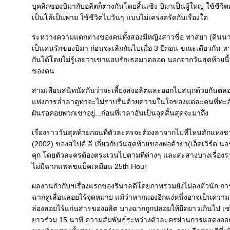
บุคลิกของบิมากับอลิตก็ต่างกันโดยสิ้นเชิง บิมาเป็นผู้ใหญ่ ใช้ชี
เป็นโล้เป็นพาย ใช้ชีวิตไปวันๆ แบบไม่เคร่งครัดกับเรื่องใด
ระหว่างความแตกต่างของคนทั้งสองมีหญิงสาวชื่อ ทาสยา (ดินนา) 
เป็นคนรักของบิมา ก่อนจะเลิกกันไปเมื่อ 3 ปีก่อน ขณะเดียวกัน ท
กันได้โดยไม่รู้เลยว่าเขาแอบรักเธอมาตลอด นอกจากวันสุดท้ายนี้ที
ของตน
สามเพื่อนสนิทนัดกันว่าจะเลี้ยงส่งอลิตและออกไปสนุกด้วยกันตลอด
ห่งการล่ำลาดูท่าจะไม่ราบรื่นด้วยความในใจของแต่ละคนที่ทะลักท
ฝันรอคอยพวกเขาอยู่...ก่อนที่เวลาอันเป็นจุดสิ้นสุดจะมาถึง
เรื่องราววันสุดท้ายก่อนที่ตัวละครจะต้องลาจากไปที่ไหนสักแห่งชว
(2002) ของสไปค์ ลี เกี่ยวกับวันสุดท้ายของพ่อค้ายา(เอ็ดเวิร์ด น
คุก โดยตัวละครต้องตระเวนไปตามที่ต่างๆ และสะสางบางเรื่องราว
ไม่มีฉากแฟลชแบ็คเหมือน 25th Hour
ผลงานกำกับฯเรื่องแรกของรินาลดีโดยภาพรวมยังไม่ลงตัวนัก ก
ฉากดูเลื่อนลอยไร้จุดหมาย แม้ว่าหากมองอีกแง่หนึ่งอาจเป็นความตั้
ล่องลอยไร้แก่นสารของอลิต บางฉากถูกปล่อยให้ยืดยาวเกินไป เช่นฉ
าวร่วม 15 นาที ความสัมพันธ์ระหว่างตัวละครผ่านการแสดงออก