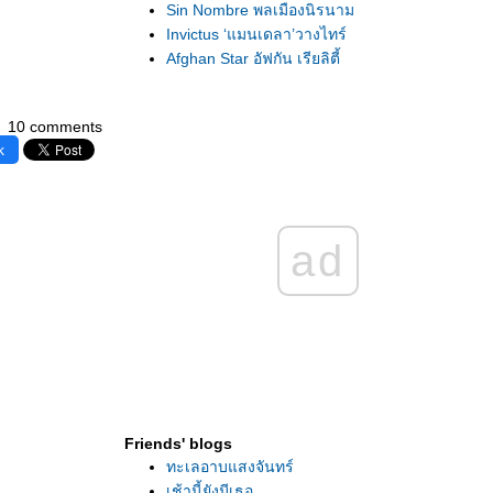
Sin Nombre พลเมืองนิรนาม
Invictus ‘แมนเดลา’วางไทร์
Afghan Star อัฟกัน เรียลิตี้
Moon ฝันถึงจันทร์ดวงเก่า
Gigante มนต์รัก รปภ.
10 comments
The Promotion ไม่แข่งก็ชนะ
k
An Education บทเรียนชีวิต (เอ็กซิสเทนเชียลิ
สม์)
Up in the Air ไปบนความว่างเปล่า
Snow โลกที่ถูกทิ้งขว้าง
ad
Liverpool สิ่งที่คงหลงเหลือ
Tahaan แผ่นดินนี้ของใคร
Lion's Den สายใยในกรงขัง
Tulpan ที่เก่าที่ฉันยืน
Everlasting Moments ภาพสะท้อนอันงดงาม
[WFFBKK 2009] Absurdistan รักต้องซ่อม
Topsy-Turvy ละครฉากชีวิต
Ramchand Pakistani เพียงข้ามพรมแดน
Friends' blogs
The Pope's Toilet ‘สุขา’อยู่หนใด
ทะเลอาบแสงจันทร์
Antonio's Secret รักแห่งมะนิลา
เช้านี้ยังมีเธอ