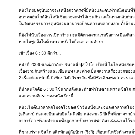
หนังไทยปัจจุบันอาจจะเหนือกว่าตรงที่มีหนังและคนทำหนังเป็นที่รู
อนาคตอันใกล้อินโดนีเซียอาจจะทำได้เช่นกัน แต่ในทางกลับกันวงก
นวัฒนธรรมการดูหนังจนสามารถป้อนความหลากหลายทั้งด้านเนื
นี่ยังไม่นับเรื่องการเปิดกว้าง เช่นมิติทางศาสนาหรือการเมืองที
หากไม่พูดถึงในด้านบวกหรือไม่ยึดเอาตามตำรา
เข้าเรื่อง 6 : 30 ดีกว่า...
หนังปี 2006 ของผู้กำกับฯ รินาลดี ปุสโปโย เรื่องนี้ ไม่ใช่หนังฮิ
เรื่องร่วมกันสร้างและเขียนบท และต่างเป็นผลงานเรื่องแรกของแต
2 เรื่องก่อนหน้านี้ มีเพียง วิงกี วิรยาวัน ซึ่งมีชื่อเสียงพอสมค
ที่น่าสนใจคือ 6 : 30 ใช้ฉากหลังและถ่ายทำในซานฟรานซิสโก สหรั
ละความอิสระของหนังเรื่องนี้
หนังเริ่มต้นเวลาหกโมงครึ่งของเช้าวันหนึ่งและจบลงเวลาหกโมงคร
(อดิลลา) ก่อนจะบินกลับอินโดนีเซีย หลังจาก 5 ปีเต็มที่เขาจากบ้
จาการ์ตา พร้อมทำขนมซึ่งลูกชายร้างรารสชาติมาเนิ่นนานไว้รอ
ที่ซานฟรานซิสโก อลิตพักอยู่กับบิมา (วิงกี) เพื่อนสนิทซึ่งทำง