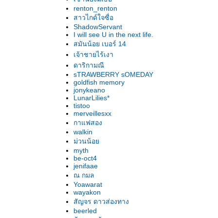
พลเมืองจูหลิง : ชิ้นส่วนของอคติ? [Full Version]
renton_renton
Flashbacks of a Fool คนโง่รำลึก
สาวไกด์ใจซื่อ
And When Did You Last See Your Father?
ShadowServant
ภาพของพ่อ
I will see U in the next life.
The Boy in the Striped Pyjamas แตกต่างใน
สมันน้อย เบอร์ 14
ลกเดียวกัน
เจ้าชายไร้เงา
Gran Torino เรารักเพื่อนบ้าน
ดาริกามณี
Departures การเดินทางแห่งชีวิต
sTRAWBERRY sOMEDAY
goldfish memory
Gomorra เมืองมาเฟี
jonykeano
ภาพยนตร์แห่ง ‘ชาด’
LunarLilies*
Grace Is Gone ผู้หญิงแนวหน้า ผู้ชายแนวหลัง
tistoo
merveillesxx
The Road to San Diego ศรัทธาใน‘เสือเตี้ย’
กาแฟสอง
Into the Wild ปลายทางอันไร้เดียงสา
walkin
Slumdog Millionaire เด็กสลัมเงินล้าน การ
ม่วนน้อ
ตลาดไร้ราก
myth
The Silly Age เปลี่ยนผ่านครั้งสำคัญ
be-oct4
jenifaae
The Year My Parents Went on Vacation โฮม
ณ กมล
อะโลน กับเปเล่
Yoawarat
It's Hard to Be Nice สักวันต้องได้ดี
wayakon
Ben X ...ซับซ้อนและเปราะบาง
สัญจร ดาวส่องทาง
beerled
Caramel หวาน-แสบ-สวยงาม