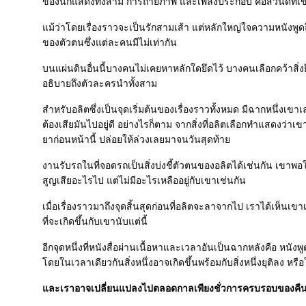
ของนักแสดงทั้งสาม การถ่ายภาพ และเพลงประกอบ คือส่วนดีที่เข
ม้ว่าโดยเรื่องราวจะเป็นรักสามเส้า แต่หลักใหญ่ใจความหนังพูดถ
ของตัวตนซึ่งแต่ละคนมีไม่เท่ากัน
บนแผ่นดินอื่นนี้บางคนไม่เคยหาหลักใดยึดไว้ บางคนเลือกคว้าสิ่งย
อธิบายถึงตัวละครนำทั้งสาม
สำหรับอลิตซึ่งเป็นจุดเริ่มต้นของเรื่องราวทั้งหมด มีฉากหนึ่งเขาเล่
ต้องเสียมันไปอยู่ดี อย่างไรก็ตาม จากสิ่งที่อลิตเลือกทำแสดงว่
าก่อนหน้านี้ ปล่อยให้ล่วงเลยมาจนวันสุดท้า
งานรับรถในที่จอดรถเป็นสิ่งบ่งชี้ตัวตนของอลิตได้เช่นกัน เขาพอใจที
สูญเสียอะไรไป แต่ไม่มีอะไรเหลืออยู่กับเขาเช่นกัน
เมื่อเรื่องราวมาถึงจุดสิ้นสุดก่อนที่อลิตจะลาจากไป เราได้เห็นเขา
ที่จะเกิดขึ้นกับเขานับแต่นี้
อีกจุดหนึ่งที่หนังสื่อผ่านเนื้อหาและเวลาอันเป็นฉากหลังคือ หนังพ
ดยในเวลาเดียวกันสิ่งหนึ่งอาจเกิดขึ้นพร้อมกับสิ่งหนึ่งยุติลง หรื
ละเราอาจเปลี่ยนแปลงไปตลอดกาลเพียงชั่วการครบรอบของคืน