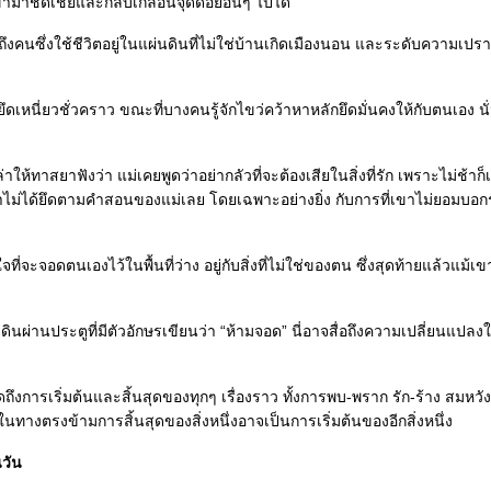
้ามาชดเชยและกลบเกลื่อนจุดด้อยอื่นๆ ไปได้
ึงคนซึ่งใช้ชีวิตอยู่ในแผ่นดินที่ไม่ใช่บ้านเกิดเมืองนอน และระดับความเปร
ึดเหนี่ยวชั่วคราว ขณะที่บางคนรู้จักไขว่คว้าหาหลักยึดมั่นคงให้กับตนเอง นั
าให้ทาสยาฟังว่า แม่เคยพูดว่าอย่ากลัวที่จะต้องเสียในสิ่งที่รัก เพราะไม่ช้าก็
าเขาไม่ได้ยึดตามคำสอนของแม่เลย โดยเฉพาะอย่างยิ่ง กับการที่เขาไม่ยอมบอ
่จะจอดตนเองไว้ในพื้นที่ว่าง อยู่กับสิ่งที่ไม่ใช่ของตน ซึ่งสุดท้ายแล้วแม้เข
เดินผ่านประตูที่มีตัวอักษรเขียนว่า “ห้ามจอด” นี่อาจสื่อถึงความเปลี่ยนแปลงใ
ูดถึงการเริ่มต้นและสิ้นสุดของทุกๆ เรื่องราว ทั้งการพบ-พราก รัก-ร้าง สมหวัง
อในทางตรงข้ามการสิ้นสุดของสิ่งหนึ่งอาจเป็นการเริ่มต้นของอีกสิ่งหนึ่ง
วัน