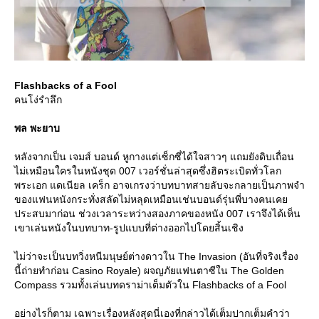
Flashbacks of a Fool
คนโง่รำลึก
พล พะยาบ
หลังจากเป็น เจมส์ บอนด์ หูกางแต่เซ็กซี่ได้ใจสาวๆ แถมยังดิบเถื่อน
ไม่เหมือนใครในหนังชุด 007 เวอร์ชั่นล่าสุดซึ่งฮิตระเบิดทั่วโลก
พระเอก แดเนียล เคร็ก อาจเกรงว่าบทบาทสายลับจะกลายเป็นภาพจำ
ของแฟนหนังกระทั่งสลัดไม่หลุดเหมือนเช่นบอนด์รุ่นพี่บางคนเค
ประสบมาก่อน ช่วงเวลาระหว่างสองภาคของหนัง 007 เราจึงได้เห็น
เขาเล่นหนังในบทบาท-รูปแบบที่ต่างออกไปโดยสิ้นเชิง
ไม่ว่าจะเป็นบทวิ่งหนีมนุษย์ต่างดาวใน The Invasion (อันที่จริงเรื่อง
นี้ถ่ายทำก่อน Casino Royale) ผจญภัยแฟนตาซีใน The Golden
Compass รวมทั้งเล่นบทดราม่าเต็มตัวใน Flashbacks of a Fool
อย่างไรก็ตาม เฉพาะเรื่องหลังสุดนี่เองที่กล่าวได้เต็มปากเต็มคำว่า