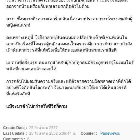
ออกจากบ้านพร้อมกับพกเอานรกติดตัวไปด้ว
นรก..ซึ่งหมายถึงความเลวร้ายอันเนื่องจากประสบการณ์ทางเพศกับผู้
หญิงคนแรก!
คงเพราะเหตุนี้ โจจึงกลายเป็นคนหมดเปลืองกับเซ็กซ์เช่นที่เห็นใน
ฉากเปิดเรื่องที่โจควบผู้หญิงสองคนในคราวเดียว ราวกับว่าเขากำลัง
เฝ้าค้นหาสวรรค์ที่แท้จริงเพื่อให้ตนเองหลุดพ้นจากนรกเสียที
่ตรงที่ครั้งแรก-คนแรกสำหรับผู้ชายทุกคนมักจะถูกบรรจุในเมมโมรี่
ชนิดที่ยากจะลบล้างออกได้
การกลับไปยอมรับความจริงและแก้ตัวจากความผิดพลาดเท่าที่ทำได้
อย่างที่โจตัดสินใจกระทำ จึงน่าจะพอเยียวยาให้เขาได้เห็นสวรรค์
ที่แท้จริงสักที
ม้จะมาช้าไปกว่าครึ่งชีวิตก็ตาม
Create Date :
25 สิงหาคม 2552
Last Update :
25 สิงหาคม 2552 5:09:44 น.
Counter :
Pageviews.
Comments :
6