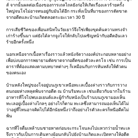
ส์ จากนั้นผลต่อเนื่องของการเถลไถลยังก่อให้เกิดเรื่องเลวร้ายครั้ง
หญ่จนโจไม่อาจทนอยู่กับมันได้อีก กระทั่งเป็นที่มาของการตัดขาด
จากอดีตและบ้านเกิดตลอดระยะเวลา 30 ปี
การเสียชีวิตของเพื่อนสนิทในวัยเยาว์จึงใช่เพียงขุดค้นความทรงจำ
เก่าร้างขึ้นมา แต่ยังได้ลากจูงโจให้กลับไปเผชิญหน้ากับอดีตอันเลว
ร้ายอีกครั้งหนึ่ง
นอกเหนือจากเนื้อหาเรื่องราวแล้วหนังจัดวางองค์ประกอบหลายอย่าง
เพื่อบ่งบอกการพยายามตัดขาดจากอดีตของตัวละครโจ เช่น การเป็น
ดาราที่ต้องแสดงตามบทบาทต่างๆ ก็เหมือนกับการหันหลังให้ตัวตน
ของตนเอง
บ้านหลังใหญ่ของโจอยู่บนภูเขาเหนือทะเลเบื้องล่างราวกับการวาง
ตนถอยห่างหลุดพ้นจากอดีต ณ บ้านริมทะเล เช่นเดียวกับฉากในร้าน
อาหารที่โจไปพบเอเยนต์และผู้กำกับหนังเป็นร้านบนภูเขามองเห็น
ทะเลอยู่เบื้องล่างไกลๆ อย่างไรก็ตาม ทะเลซึ่งสามารถมองเห็นได้ไม่
ว่าอยู่ที่ไหนอาจคิดไปได้อีกนัยหนึ่งว่าถึงอย่างไรตัวละครก็หนีอดีตไม่
พ้น
ฉากที่โจดื่มเหล้าบนชายหาดก่อนจะกระโจนลงไปแหวกว่ายน้ำทะเล
จึงราวกับเป็นการเดินทางย้อนกลับไปยังบ้านเกิดและเปิดทางให้อดีต