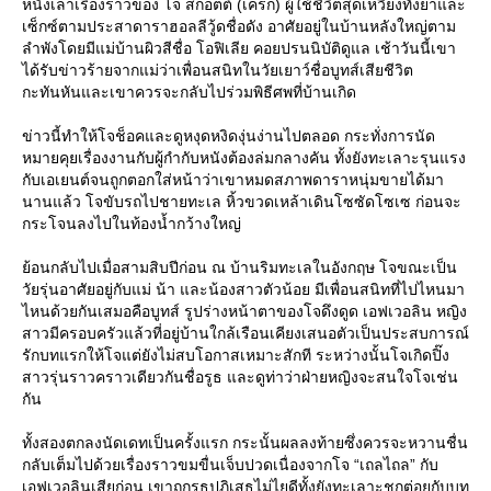
หนังเล่าเรื่องราวของ โจ สก็อตต์ (เคร็ก) ผู้ใช้ชีวิตสุดเหวี่ยงทั้งยาและ
เซ็กซ์ตามประสาดาราฮอลลีวู้ดชื่อดัง อาศัยอยู่ในบ้านหลังใหญ่ตาม
ลำพังโดยมีแม่บ้านผิวสีชื่อ โอฟิเลีย คอยปรนนิบัติดูแล เช้าวันนี้เขา
ได้รับข่าวร้ายจากแม่ว่าเพื่อนสนิทในวัยเยาว์ชื่อบูทส์เสียชีวิต
กะทันหันและเขาควรจะกลับไปร่วมพิธีศพที่บ้านเกิด
ข่าวนี้ทำให้โจช็อคและดูหงุดหงิดงุ่นง่านไปตลอด กระทั่งการนัด
หมายคุยเรื่องงานกับผู้กำกับหนังต้องล่มกลางคัน ทั้งยังทะเลาะรุนแรง
กับเอเยนต์จนถูกตอกใส่หน้าว่าเขาหมดสภาพดาราหนุ่มขายได้มา
นานแล้ว โจขับรถไปชายทะเล หิ้วขวดเหล้าเดินโซซัดโซเซ ก่อนจะ
กระโจนลงไปในท้องน้ำกว้างใหญ่
้อนกลับไปเมื่อสามสิบปีก่อน ณ บ้านริมทะเลในอังกฤษ โจขณะเป็น
วัยรุ่นอาศัยอยู่กับแม่ น้า และน้องสาวตัวน้อย มีเพื่อนสนิทที่ไปไหนมา
ไหนด้วยกันเสมอคือบูทส์ รูปร่างหน้าตาของโจดึงดูด เอฟเวอลิน หญิง
สาวมีครอบครัวแล้วที่อยู่บ้านใกล้เรือนเคียงเสนอตัวเป็นประสบการณ์
รักบทแรกให้โจแต่ยังไม่สบโอกาสเหมาะสักที ระหว่างนั้นโจเกิดปิ๊ง
สาวรุ่นราวคราวเดียวกันชื่อรูธ และดูท่าว่าฝ่ายหญิงจะสนใจโจเช่น
กัน
ทั้งสองตกลงนัดเดทเป็นครั้งแรก กระนั้นผลลงท้ายซึ่งควรจะหวานชื่น
กลับเต็มไปด้วยเรื่องราวขมขื่นเจ็บปวดเนื่องจากโจ “เถลไถล” กับ
เอฟเวอลินเสียก่อน เขาถูกรูธปฏิเสธไม่ไยดีทั้งยังทะเลาะชกต่อยกับบูท