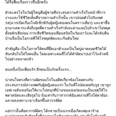
ได้รื้อฟื้นเรื่องราวขึ้นอีกครั้ง
ตัวละครโจในวัยผู้ใหญ่คือผู้ชายที่ประสบความสำเร็จในหน้าที่การ
งานและใช้ชีวิตเต็มที่จากความสำเร็จนั้น เขาปล่อยตัวไปกับเพศ
รส(ฉากเปิดเรื่องโจมีเซ็กซ์กับผู้หญิงสองคนในคราวเดียว) และหาซื้อ
ามาเสพ กระทั่งถึงจุดที่ความสำเร็จกำลังจะผ่านเลยไปถ้าเขาไม่หยุด
ตั้งหลักเสียก่อน การเสียชีวิตของเพื่อนสนิทในวัยเยาว์และได้กลับคืน
บ้านจึงเป็นโอกาสดีให้โจหยุดคิดและเริ่มต้นใหม่
สำคัญคือ เป็นโอกาสให้คนที่ยึดเอาตัวเองเป็นใหญ่มาตลอดชีวิตได้
หันกลับไปใส่ใจคนอื่น โดยเฉพาะคนที่โจได้ทำผิดบาปเอาไว้แล้วหนี
ไปอย่างขลาดกลัว
คนหนึ่งเป็นเพื่อนรัก อีกคนเป็นรักครั้งแรก...
น่าสนใจตรงที่ความผิดของโจในอดีตเกี่ยวข้องโดยตรงกับ
ประสบการณ์ทางเพศกับผู้หญิงคนแรก ในวันที่โจนัดเดทกับรูธ เขาถูก
เอฟเวอลินขอร้องให้แวะไปสนุกที่บ้านของเธอก่อนจนเป็นเหตุให้โจ
พลาดนัดและเสียรูธไป นั่นเท่ากับว่าสวรรค์อันงดงามที่โจใฝ่หาต้อง
มลายลงเพราะเขาเลือกขึ้นสวรรค์ผิด
่กว่านั้นคือสวรรค์ผิดๆ ได้กลายเป็นนรกเมื่อเกิดเหตุเลวร้า
ระหว่างการเริงรักครั้งที่สองของโจกับเอฟเวอลิน กระทั่งโจต้องหนี