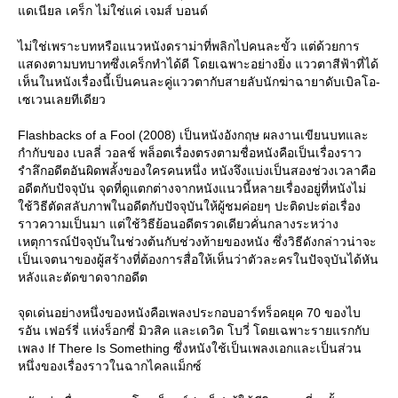
ดเนียล เคร็ก ไม่ใช่แค่ เจมส์ บอนด์
ไม่ใช่เพราะบทหรือแนวหนังดราม่าที่พลิกไปคนละขั้ว แต่ด้วยการ
สดงตามบทบาทซึ่งเคร็กทำได้ดี โดยเฉพาะอย่างยิ่ง แววตาสีฟ้าที่ได้
เห็นในหนังเรื่องนี้เป็นคนละคู่แววตากับสายลับนักฆ่าฉายาดับเบิลโอ-
เซเวนเลยทีเดียว
Flashbacks of a Fool (2008) เป็นหนังอังกฤษ ผลงานเขียนบทและ
กำกับของ เบลลี่ วอลช์ พล็อตเรื่องตรงตามชื่อหนังคือเป็นเรื่องราว
รำลึกอดีตอันผิดพลั้งของใครคนหนึ่ง หนังจึงแบ่งเป็นสองช่วงเวลาคือ
อดีตกับปัจจุบัน จุดที่ดูแตกต่างจากหนังแนวนี้หลายเรื่องอยู่ที่หนังไม่
ช้วิธีตัดสลับภาพในอดีตกับปัจจุบันให้ผู้ชมค่อยๆ ปะติดปะต่อเรื่อง
ราวความเป็นมา แต่ใช้วิธีย้อนอดีตรวดเดียวคั่นกลางระหว่าง
เหตุการณ์ปัจจุบันในช่วงต้นกับช่วงท้ายของหนัง ซึ่งวิธีดังกล่าวน่าจะ
เป็นเจตนาของผู้สร้างที่ต้องการสื่อให้เห็นว่าตัวละครในปัจจุบันได้หัน
หลังและตัดขาดจากอดีต
จุดเด่นอย่างหนึ่งของหนังคือเพลงประกอบอาร์ทร็อคยุค 70 ของไบ
รอัน เฟอร์รี่ แห่งร็อกซี่ มิวสิค และเดวิด โบวี่ โดยเฉพาะรายแรกกับ
เพลง If There Is Something ซึ่งหนังใช้เป็นเพลงเอกและเป็นส่วน
หนึ่งของเรื่องราวในฉากไคลแม็กซ์