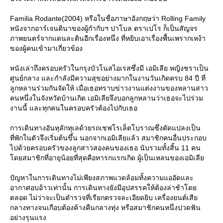
Familia Rodante(2004) หรือในชื่อภาษาอังกฤษว่า Rolling Family
หนังจากอาร์เจนตินาของผู้กำกับฯ ปาโบล ตราเปโร ก็เป็นสัญจร
ภาพยนตร์จากแดนละตินอีกเรื่องหนึ่ง ที่หยิบเอาเรื่องพื้นเพรากเหง้า
ของผู้คนเข้ามาเกี่ยวข้อง
หนังเล่าถึงครอบครัวในกรุงบัวโนสไอเรสซึ่งมี เอมิเลีย หญิงชราเป็น
ศูนย์กลาง และกำลังมีความสุขอย่างมากในงานวันเกิดครบ 84 ปี ที่
ลูกหลานร่วมกันจัดให้ เมื่อเธอทราบข่าวงานแต่งงานของหลานสาว
คนหนึ่งในจังหวัดบ้านเกิด เอมิเลียจึงบอกลูกหลานว่าเธอจะไปร่วม
งานนี้ และทุกคนในครอบครัวต้องไปกับเธอ
การเดินทางอันทุลักทุเลด้วยรถเชฟโรเล็ตโบราณซึ่งดัดแปลงเป็น
ที่พักในตัวจึงเริ่มต้นขึ้น นอกจากเอมิเลียแล้ว สมาชิกคนอื่นประกอบ
ไปด้วยครอบครัวของลูกสาวสองคนของเธอ นับรวมทั้งสิ้น 11 คน
ดยสมาชิกที่อายุน้อยที่สุดคือทารกแรกเกิด ผู้เป็นเหลนของเอมิเลี
ปัญหาในการเดินทางไม่เพียงสภาพแวดล้อมทั้งความแออัดและ
อากาศอบอ้าวเท่านั้น การเดินทางยังมีอุปสรรคให้ต้องล่าช้าโด
ตลอด ไม่ว่าจะเป็นตำรวจที่เรียกตรวจละเอียดยิบ เครื่องยนต์เสี
กลางทางจนเกือบต้องค้างคืนกลางทุ่ง หรือสมาชิกคนหนึ่งปวดฟัน
อย่างรุนแรง