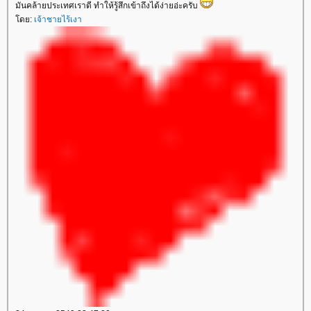
มันคล้ายประเทศเราดี ทำให้รู้สึกเข้าถึงได้ง่ายอ่ะครับ
ดย:
เจ้าชายไร้เงา