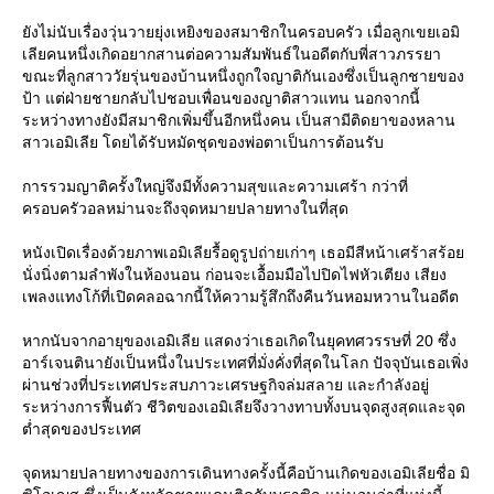
ังไม่นับเรื่องวุ่นวายยุ่งเหยิงของสมาชิกในครอบครัว เมื่อลูกเขยเอมิ
เลียคนหนึ่งเกิดอยากสานต่อความสัมพันธ์ในอดีตกับพี่สาวภรรยา
ขณะที่ลูกสาววัยรุ่นของบ้านหนึ่งถูกใจญาติกันเองซึ่งเป็นลูกชายของ
ป้า แต่ฝ่ายชายกลับไปชอบเพื่อนของญาติสาวแทน นอกจากนี้
ระหว่างทางยังมีสมาชิกเพิ่มขึ้นอีกหนึ่งคน เป็นสามีติดยาของหลาน
สาวเอมิเลีย โดยได้รับหมัดชุดของพ่อตาเป็นการต้อนรับ
การรวมญาติครั้งใหญ่จึงมีทั้งความสุขและความเศร้า กว่าที่
ครอบครัวอลหม่านจะถึงจุดหมายปลายทางในที่สุด
หนังเปิดเรื่องด้วยภาพเอมิเลียรื้อดูรูปถ่ายเก่าๆ เธอมีสีหน้าเศร้าสร้อ
นั่งนิ่งตามลำพังในห้องนอน ก่อนจะเอื้อมมือไปปิดไฟหัวเตียง เสียง
เพลงแทงโก้ที่เปิดคลอฉากนี้ให้ความรู้สึกถึงคืนวันหอมหวานในอดีต
หากนับจากอายุของเอมิเลีย แสดงว่าเธอเกิดในยุคทศวรรษที่ 20 ซึ่ง
อาร์เจนตินายังเป็นหนึ่งในประเทศที่มั่งคั่งที่สุดในโลก ปัจจุบันเธอเพิ่ง
ผ่านช่วงที่ประเทศประสบภาวะเศรษฐกิจล่มสลาย และกำลังอยู่
ระหว่างการฟื้นตัว ชีวิตของเอมิเลียจึงวางทาบทั้งบนจุดสูงสุดและจุด
ต่ำสุดของประเทศ
จุดหมายปลายทางของการเดินทางครั้งนี้คือบ้านเกิดของเอมิเลียชื่อ มิ