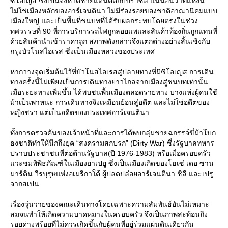
ซิโอเญส ซึ่งเป็นจังหวัดชายแดนติดกับบราซิล แน่นอนว่าที่แห่งนี้
ไม่ใช่เมืองหลักของอาร์เจนตินา ไม่มีร่องรอยของชาติอาณานิคมแบบ
เมืองใหญ่ และเป็นพื้นที่ชนบทที่ได้รับผลกระทบโดยตรงในช่วง
ทศวรรษที่ 90 ที่การบริการรถไฟถูกลอยแพและสินค้าท้องถิ่นถูกแทนที่
ด้วยสินค้านำเข้าราคาถูก สภาพดังกล่าวจึงแตกต่างอย่างสิ้นเชิงกับ
กรุงบัวโนสไอเรส ซึ่งเป็นเมืองหลวงของประเทศ
หากวางจุดเริ่มต้นไว้ที่บัวโนสไอเรสสู่ปลายทางที่มิซิโอเญส การเดิน
ทางครั้งนี้ไม่เพียงเป็นการเดินทางยาวไกลจากเมืองสู่ชนบทเท่านั้น
เมื่อระยะทางเพิ่มขึ้น ได้พบชนพื้นเมืองตลอดรายทาง บางแห่งผู้คนใช้
ม้าเป็นพาหนะ การเดินทางจึงเหมือนย้อนสู่อดีต และไม่ใช่อดีตของ
หญิงชรา แต่เป็นอดีตของประเทศอาร์เจนตินา
ทั้งการตรวจค้นของเจ้าหน้าที่และการได้พบกลุ่มชายฉกรรจ์ขี่ม้าโบก
ธงชาติทำให้นึกถึงยุค “สงครามสกปรก” (Dirty War) ซึ่งรัฐบาลทหาร
ปราบประชาชนที่ต่อต้านรัฐบาล(ปี 1976-1983) หรือเมื่อครอบครัว
วะชมพิพิธภัณฑ์ในเมืองยาเปยู ซึ่งเป็นเมืองเกิดของโฮเซ่ เดอ ซาน
มาร์ติน วีรบุรุษแห่งอเมริกาใต้ ผู้ปลดปล่อยอาร์เจนตินา ชิลี และเปรู
จากสเปน
เรื่องวุ่นวายของคณะเดินทางโดยเฉพาะความสัมพันธ์อันไม่เหมาะ
สมจนทำให้เกิดความบาดหมางในครอบครัว จึงเป็นภาพสะท้อนถึง
รอยด่างพร้อยที่ไม่ควรเกิดขึ้นกับผู้คนที่อยู่ร่วมแผ่นดินเดียวกัน