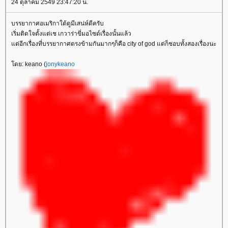
24 ตุลาคม 2549 23:47:20 น.
บรรยากาศอเมริกาใต้ดูมีเสน่ห์ดีครับ
เริ่มติดใจตั้งแต่เช เกวาร่าขี่มอไซด์เรื่องนั้นแล้ว
ต่อีกเรื่องที่บรรยากาศตรงข้ามกันมากๆก็คือ city of god แต่ก็ชอบทั้งสองเรื่องนะ
ดย: keano (
jonykeano