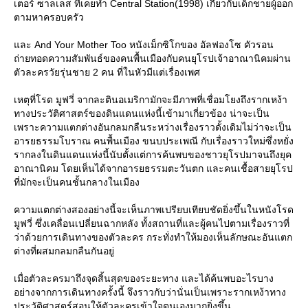
เตอร์ ซาลเลส ที่เคยทำ Central Station(1998) เกี่ยวกับเด็กชายผู้ออก
ตามหาครอบครัว
ละ And Your Mother Too หนังเม็กซิโกของ อัลฟองโซ คัวรอน
ถ่ายทอดความสัมพันธ์ของคนพื้นเมืองกับคนยุโรปเจ้าอาณานิคมผ่าน
ตัวละครวัยรุ่นชาย 2 คน ที่ในหัวมีแต่เรื่องเพศ
เหตุที่โรด มูฟวี่ จากละตินอเมริกามักจะมีภาพที่เชื่อมโยงถึงรากเหง้า
ทางประวัติศาสตร์ของดินแดนแห่งนี้เข้ามาเกี่ยวข้อง น่าจะเป็น
เพราะความแตกต่างอันกลมกลืนระหว่างเรื่องราวดั้งเดิมไม่ว่าจะเป็น
อารยธรรมโบราณ คนพื้นเมือง ขนบประเพณี กับเรื่องราวใหม่ซึ่งหยั่ง
รากลงในดินแดนแห่งนี้นับตั้งแต่การค้นพบของชาวยุโรปมาจนถึงยุค
อาณานิคม โดยเห็นได้จากอารยธรรมตะวันตก และคนเชื้อสายยุโรป
ที่มักจะเป็นคนชั้นกลางในเมือง
ความแตกต่างสองอย่างนี้จะเห็นภาพเปรียบเทียบชัดยิ่งขึ้นในหนังโรด
มูฟวี่ ซึ่งเคลื่อนเปลี่ยนฉากหลัง ทั้งสถานที่และผู้คนไปตามเรื่องราวที่
ว่าด้วยการเดินทางของตัวละคร กระทั่งทำให้มองเห็นลักษณะอันแตก
ต่างที่ผสมกลมกลืนกันอยู่
เมื่อตัวละครมาถึงจุดสิ้นสุดของระยะทาง และได้ค้นพบอะไรบาง
อย่างจากการเดินทางครั้งนี้ จึงราวกับว่านั่นเป็นเพราะรากเหง้าทาง
ประวัติศาสตร์สอนให้ตัวละครเข้าใจตนเองมากยิ่งขึ้น