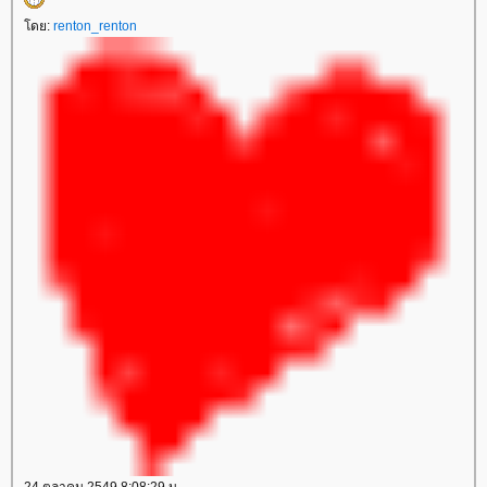
ดย:
renton_renton