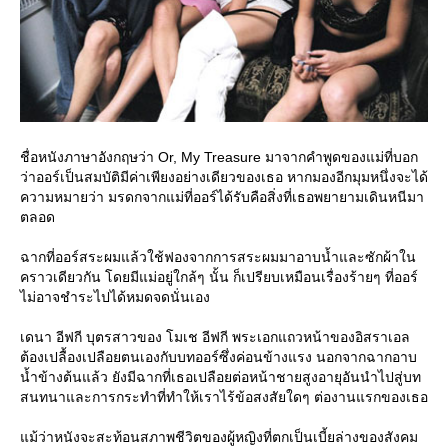
ชื่อหนังภาษาอังกฤษว่า Or, My Treasure มาจากคำพูดของแม่ที่บอก
ว่าออร์เป็นสมบัติมีค่าเพียงอย่างเดียวของเธอ หากมองอีกมุมหนึ่งจะได้
ความหมายว่า มรดกจากแม่ที่ออร์ได้รับคือสิ่งที่เธอพยายามเดินหนีมา
ตลอด
ฉากที่ออร์สระผมแล้วใช้ฟองจากการสระผมมาอาบน้ำและซักผ้าใน
คราวเดียวกัน โดยมีแม่อยู่ใกล้ๆ นั้น ก็เปรียบเหมือนเรื่องร้ายๆ ที่ออร์
ไม่อาจชำระไปได้หมดจดนั่นเอง
เดนา อีฟกี บุตรสาวของ โมเช อีฟกี พระเอกแถวหน้าของอิสราเอล
ต้องเปลื้องเปลือยตนเองกับบทออร์ซึ่งค่อนข้างแรง นอกจากฉากอาบ
น้ำข้างต้นแล้ว ยังมีฉากที่เธอเปลือยต่อหน้าชายสูงอายุอันนำไปสู่บท
สนทนาและการกระทำที่ทำให้เราไร้ข้อสงสัยใดๆ ต่องานแรกของเธอ
ม้ว่าหนังจะสะท้อนสภาพชีวิตของผู้หญิงที่ตกเป็นเบี้ยล่างของสังคม