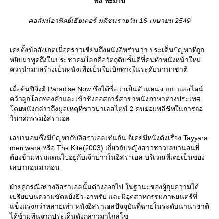
พล พะยาบ
คอลัมน์อาทิตย์เธียเตอร์ มติชนรายวัน 16 เมษายน 2549
เคยตั้งข้อสังเกตเมื่อคราวเขียนถึงหนังอิหร่านว่า ประเด็นปัญหาที่ถูก
หยิบมาพูดถึงในประชาคมโลกคือวัตถุดิบชั้นดีที่คนทำหนังหน้าใหม่
ควรนำมาสร้างเป็นหนังเพื่อเป็นใบเบิกทางในระดับนานาชาติ
เมื่อต้นปีจึงมี Paradise Now ซึ่งได้ชื่อว่าเป็นตัวแทนจากปาเลสไตน์
คว้าลูกโลกทองคำและเข้าชิงออสการ์สาขาหนังภาษาต่างประเทศ
ดยหนังกล่าวถึงมูลเหตุที่ชาวปาเลสไตน์ 2 คนยอมพลีชีพในการก่อ
วินาศกรรมอิสราเอล
เลบานอนซึ่งมีปัญหากับอิสราเอลเช่นกัน ก็เคยมีหนังดังเรื่อง Tayyara
men wara หรือ The Kite(2003) เกี่ยวกับหญิงสาวชาวเลบานอนที่
ต้องข้ามพรมแดนไปอยู่กับเจ้าบ่าวในอิสราเอล บริเวณที่เคยเป็นของ
เลบานอนมาก่อน
ฝ่ายคู่กรณีอย่างอิสราเอลนั้นต่างออกไป ในฐานะของผู้กุมความได้
เปรียบบนความขัดแย้งยิว-อาหรับ และมีอุตสาหกรรมภาพยนตร์ที่
ข็งแรงกว่าหลายเท่า หนังอิสราเอลปัจจุบันที่ฉายในระดับนานาชาติ
ได้ข้ามพ้นจากประเด็นดังกล่าวมาไกลโข