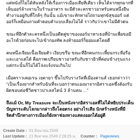
ต่หนังก็ไม่ได้หันหลังให้เรื่องการเมืองเสียทีเดียว เห็นได้จากทุกฉากที่
เห็นออร์ล้างจานในร้านอาหาร จะมีตัวละครชาวอาหรับคนหนึ่งยืน
ทำงานอยู่กับที่ใกล้ๆ กันนั้น แม้เขาจะทักทายไถ่ถามทุกข์สุขออร์ แต่
ออร์ก็เหมือนถามคำตอบคำแบบเลี่ยงไม่ได้ ราวกับว่าเขาไม่มีตัวตน
ขณะที่อีกตัวละครหนึ่งเป็นอดีตคู่ขาของออร์มาหาเธอที่บ้านเพื่อขอมี
อะไรด้วยก่อนจะไปเข้ากองทัพ ลงท้ายออร์ก็ยอมแต่โดยดี
คนหนึ่งเจียมเนื้อเจียมตัว เงียบขรึม ขณะที่อีกคนกระเหี้ยนกระหือรือ
ละเอาแต่ได้ คือภาพเปรียบชาวอาหรับกับชาวยิวที่ค่อนข้างรุนแรง
ต่กระนั้นก็ไม่ได้โจ่งแจ้งจนเกินไป
เมื่อคราวเคอเรน เยดายา ขึ้นไปรับรางวัลที่เมืองคานส์ เธอกล่าวว่า
“เป็นเรื่องยากสำหรับฉันที่จะบอกว่าตนเองมาจากอิสราเอลซึ่งต้องรับ
ผิดชอบต่อชีวิตชาวปาเลสไตน์ 3 ล้านคน ...”
ถึงแม้ Or, My Treasure จะเป็นหนังจากอิสราเอลที่ไม่ได้หยิบประเด็น
ปัญหาระดับโลกมากล่าวถึงโดยตรง อย่างไรเสีย นักสร้างหนังที่มี
จิตสำนึกทางการเมืองก็ยังหาช่องทางแสดงออกได้อยู่ดี
Create Date :
01 มิถุนายน 2549
Last Update :
21 สิงหาคม 2549 2:28:25 น.
Counter :
Pageviews.