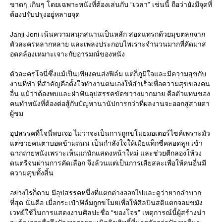
ขาดๆ เกินๆ โดยเฉพาะหนังที่ต้องเล่นกับ “เวลา” เช่นนี้ ถือว่ายังมีจุดที่
ต้องปรับปรุงอยู่หลายจุด
Janji Joni เน้นความสนุกสนานเป็นหลัก สอดแทรกด้วยมุขตลกจาก
ตัวละครหลากหลาย และเพลงประกอบไพเราะจำนวนมากที่คัดมาส
อดคล้องเหมาะเจาะกับอารมณ์ของหนัง
ตัวละครโจนี่ซึ่งแม้เป็นเพียงคนส่งฟิล์ม แต่ก็ภูมิใจและมีความสุขกับ
งานที่ทำ ที่สำคัญคือตั้งใจทำงานตนเองให้สำเร็จเพื่อความสุขของคน
อื่น แม้ว่าต้องพบและฝ่าฟันอุปสรรคขัดขวางมากมาย คือตัวแทนของ
คนทำหนังที่ต้องต่อสู้กับปัญหานานัปการกว่าที่ผลงานจะออกสู่สายตา
ผู้ชม
อุปสรรคที่โจนี่พบเจอ ไม่ว่าจะเป็นการถูกขโมยมอเตอร์ไซค์เพราะมัว
ต่ช่วยคนตาบอดข้ามถนน เป็นกำลังใจให้เมียแท็กซี่คลอดลูก เข้า
ฉากถ่ายหนังเพราะเห็นแก่นักแสดงหน้าใหม่ และช่วยตีกลองให้วง
ดนตรีจนผ่านการคัดเลือก จึงล้วนแต่เป็นการเสียสละเพื่อให้คนอื่นมี
ความสุขทั้งสิ้น
อย่างไรก็ตาม มีอุปสรรคหนึ่งที่แตกต่างออกไปและดูว่ายากลำบาก
ที่สุด นั่นคือ เมื่อกระเป๋าฟิล์มถูกขโมยเพื่อให้ศิลปินสติแตกจอมขมัง
เวทย์ใช้ในการแสดงงานศิลปะชื่อ “ของโจร” เหตุการณ์นี้ผู้สร้างน่า