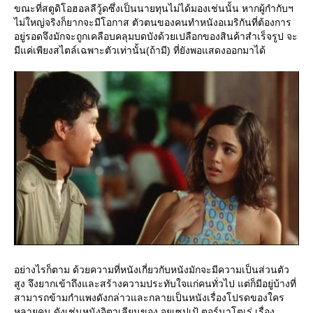
ขณะที่สตูดิโอฮอลลีวู้ดซึ่งเป็นนายทุนไม่ได้มองเช่นนั้น หากผู้กำกับฯ
ไม่ใหญ่จริงก็ยากจะมีโอกาส ตัวตนของคนทำหนังอเมริกันที่ต้องการ
อยู่รอดจึงมักจะถูกเคลือบคลุมบดบังด้วยเปลือกของสินค้าสำเร็จรูป จะ
มีแค่เพียงสไตล์เฉพาะตัวเท่านั้น(ถ้ามี) ที่ยังพอแสดงออกมาได้
อย่างไรก็ตาม ด้วยความที่หนังเกี่ยวกับหนังมักจะมีความเป็นส่วนตัว
สูง จึงยากเข้าถึงและสร้างความประทับใจแก่คนทั่วไป แต่ก็มีอยู่บ้างที่
สามารถข้ามกำแพงดังกล่าวและกลายเป็นหนังเรื่องโปรดของใคร
หลายคน ดังเช่นหนังอิตาเลียนของ จุยเซปเป้ ตอร์นาโตเร่ เรื่อง