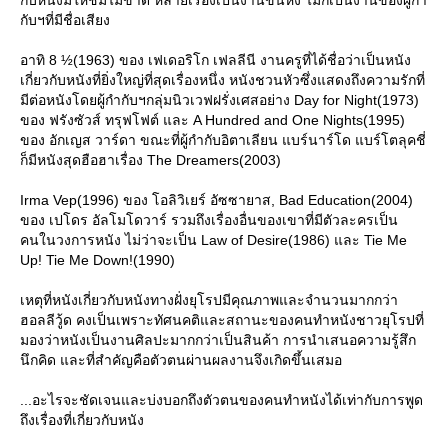
กับหนังมีให้ชมไม่ขาด หลายเรื่องเป็นงานขึ้นหิ้ง ไม่ก็เป็นงานของผู้กำ
กับฯที่มีชื่อเสียง
อาทิ 8 ½(1963) ของ เฟเดอริโก เฟลลีนี งานครูที่ได้ชื่อว่าเป็นหนัง
เกี่ยวกับหนังที่ยิ่งใหญ่ที่สุดเรื่องหนึ่ง หนังชวนหัวซึ่งแสดงถึงความรักที่
มีต่อหนังโดยผู้กำกับฯกลุ่มนิวเวฟฝรั่งเศสอย่าง Day for Night(1973)
ของ ฟรังซัวส์ ทรุฟโฟต์ และ A Hundred and One Nights(1995)
ของ อักเญส วาร์ดา ขณะที่ผู้กำกับอิตาเลียน แบร์นาร์โด แบร์โตลุคชี่
ก็มีหนังสุดฮือฮาเรื่อง The Dreamers(2003)
Irma Vep(1996) ของ โอลิวิเยร์ อัซซายาส, Bad Education(2004)
ของ เปโดร อัลโมโดวาร์ รวมถึงเรื่องอื่นของเขาที่มีตัวละครเป็น
คนในวงการหนัง ไม่ว่าจะเป็น Law of Desire(1986) และ Tie Me
Up! Tie Me Down!(1990)
เหตุที่หนังเกี่ยวกับหนังทางฝั่งยุโรปมีคุณภาพและจำนวนมากกว่า
ฮอลลีวู้ด คงเป็นเพราะทัศนคติและสถานะของคนทำหนังชาวยุโรปที่
มองว่าหนังเป็นงานศิลปะมากกว่าเป็นสินค้า การนำเสนอความรู้สึก
นึกคิด และที่สำคัญคือตัวตนผ่านผลงานจึงเกิดขึ้นเสมอ
...อะไรจะชัดเจนและบ่งบอกถึงตัวตนของคนทำหนังได้เท่ากับการพูด
ถึงเรื่องที่เกี่ยวกับหนัง