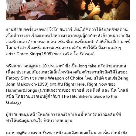
งานกำกับฯครั้งแรกของโจโก อันวาร์ เห็นได้ชัดว่าได้รับอิทธิพลด้าน
สไตล์การเล่าเรื่องแบบหวือหวามาจากกลุ่มผู้กำกับฯหัวก้าวหน้าจากฝั่ง
อเมริกาและอังกฤษหลายคน เช่น ซีเควนซ์แนะนำตัวที่เป็นเสียงวอยซ์
อเวอร์เล่าเรื่องพร้อมภาพแซมอารมณ์ขัน ทำให้นึกถึงงานแสบๆ
อย่าง Three Kings(1999) ของ เดวิด โอ.รัสเซลล์
หรือฉาก “คนดูหนัง 10 ประเภท” ซึ่งเป็น long take หรือถ่ายแบบต่อ
เนื่อง ประกอบเสียงเพลงอิเล็กโทรนิค คลับคล้ายงานมิวสิควิดีโอของ
Fatboy Slim เช่นเพลง Weapon of Choice โดย สไปค์ จอนซ์(Being
John Malkovich-1999) ผสมกับ Right Here, Right Now ของ
Hammer&Tongs (นามแฝงร่วมของ กราธส์ เจนนิงส์ และ นิค โกลด์
สมิธ โดยรายแรกเป็นผู้กำกับฯ The Hitchhiker's Guide to the
Galaxy)
ผู้กำกับฯหนุ่มหน้าใหม่กับการลองวิชาเช่นนี้ หากวัดจากผลลัพธ์ที่
ทำให้หนังดูน่าสนใจ ก็นับว่าสอบผ่าน
ต่หากดูที่ความราบรื่นของหนังและจังหวะจะโคน จะเห็นว่าหนังยัง