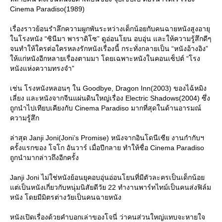
Cinema Paradiso(1989)
เรื่องราวย้อนรำลึกความผูกพันระหว่างเด็กน้อยกับคนฉายหนังสูงอายุ
นโรงหนัง “ซินีมา พาราดิโซ” ดูอ่อนโยน อบอุ่น และให้ความรู้สึกดีๆ
จนทำให้ใครต่อใครหลงรักหนังเรื่องนี้ กระทั่งกลายเป็น “หนังอ้างอิง”
ห้แก่หนังอีกหลายเรื่องตามมา โดยเฉพาะหนังในคอนเซ็ปต์ “โรง
หนังแห่งความทรงจำ”
เช่น โรงหนังหลอนๆ ใน Goodbye, Dragon Inn(2003) ของไฉ้หมิง
เลี่ยง และหนังจากจีนแผ่นดินใหญ่เรื่อง Electric Shadows(2004) ซึ่ง
ถูกนำไปเทียบเคียงกับ Cinema Paradiso มากที่สุดในด้านอารมณ์
ความรู้สึก
ล่าสุด Janji Joni(Joni’s Promise) หนังจากอินโดนีเซีย งานกำกับฯ
ครั้งแรกของ โจโก อันวาร์ เมื่อปีกลาย ทำให้ชื่อ Cinema Paradiso
ถูกนำมากล่าวถึงอีกครั้ง
Janji Joni ไม่ใช่หนังย้อนยุคอบอุ่นอ่อนโยนที่มีตัวละครเป็นเด็กน้อ
ต่เป็นหนังเกี่ยวกับหนุ่มนิสัยดีวัย 22 ทำงานพาร์ทไทม์เป็นคนส่งฟิล์ม
หนัง โดยมีมิตรต่างวัยเป็นคนฉายหนัง
หนังเปิดเรื่องด้วยคำบอกเล่าของโจนี่ ว่าคนส่วนใหญ่แทบจะหายใจ