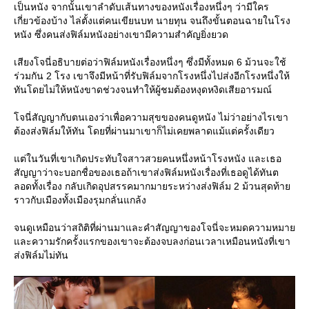
เป็นหนัง จากนั้นเขาลำดับเส้นทางของหนังเรื่องหนึ่งๆ ว่ามีใคร
เกี่ยวข้องบ้าง ไล่ตั้งแต่คนเขียนบท นายทุน จนถึงขั้นตอนฉายในโรง
หนัง ซึ่งคนส่งฟิล์มหนังอย่างเขามีความสำคัญยิ่งยวด
เสียงโจนี่อธิบายต่อว่าฟิล์มหนังเรื่องหนึ่งๆ ซึ่งมีทั้งหมด 6 ม้วนจะใช้
ร่วมกัน 2 โรง เขาจึงมีหน้าที่รับฟิล์มจากโรงหนึ่งไปส่งอีกโรงหนึ่งให้
ทันโดยไม่ให้หนังขาดช่วงจนทำให้ผู้ชมต้องหงุดหงิดเสียอารมณ์
จนี่สัญญากับตนเองว่าเพื่อความสุขของคนดูหนัง ไม่ว่าอย่างไรเขา
ต้องส่งฟิล์มให้ทัน โดยที่ผ่านมาเขาก็ไม่เคยพลาดแม้แต่ครั้งเดียว
ต่ในวันที่เขาเกิดประทับใจสาวสวยคนหนึ่งหน้าโรงหนัง และเธอ
สัญญาว่าจะบอกชื่อของเธอถ้าเขาส่งฟิล์มหนังเรื่องที่เธอดูได้ทันต
ลอดทั้งเรื่อง กลับเกิดอุปสรรคมากมายระหว่างส่งฟิล์ม 2 ม้วนสุดท้า
ราวกับเมืองทั้งเมืองรุมกลั่นแกล้ง
จนดูเหมือนว่าสถิติที่ผ่านมาและคำสัญญาของโจนี่จะหมดความหมา
ละความรักครั้งแรกของเขาจะต้องจบลงก่อนเวลาเหมือนหนังที่เขา
ส่งฟิล์มไม่ทัน