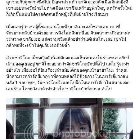
ลูกชายกับลูกสาวซึ่งมีปมปัญหาส่วนตัว ฮาจิเมะอกหักเมื่อเด็กหญิงที่
เขาแอบหลงรักย้ายไปต่างเมือง เขาซึมเศร้าอยู่พักใหญ่ แต่รักครั้งใหม่
ก็เกิดขึ้นแบบไม่คาดคิดกับเด็กหญิงที่เพิ่งย้ายโรงเรียนมา
เมื่อแอบรู้ว่าเธอผู้นี้ชอบเล่นโกะซึ่งฮาจิเมะเองก็ชอบเล่น เขาขี่
จักรยานกลับบ้านด้วยอาการลิงโลดลืมเหนื่อย จินตนาการถึงอนาคต
ระหว่างเขากับเธอ แต่ความจริงแล้วอย่าว่าแต่เล่นโกะเลย เขาไม่
กล้าพอที่จะเข้าไปคุยกับเธอด้วยซ้ำ
ส่วนซาจิโกะ เด็กหญิงตัวน้อยมักจะมองเห็นตนเองในร่างขนาดยักษ์
เฝ้ามองดูเธออยู่ ซาจิโกะอยากกำจัดซาจิโกะยักษ์ทิ้งไป แต่ไม่รู้จะทำ
อย่างไร เมื่อเธอได้ยินเรื่องเล่าสมัยเด็กของคุณน้าอายาโนะ ว่าคุณ
น้าสามารถกำจัดผียากุซ่าที่ตามหลอกได้ด้วยการโหนบาร์เดี่ยวกลับ
หลัง 1 รอบ ทุกๆ วันซาจิโกะจึงแอบไปฝึกโหนบาร์เดี่ยวในสนามเด็ก
เล่นร้าง โดยหวังว่าถ้าทำสำเร็จ ซาจิโกะยักษ์จะหายตัวไป