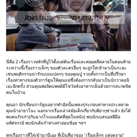
นี่คือ 2 เรื่องราวหลักที่ปูไว้ตั้งแต่ต้นเรื่องและค่อยคลี่คลายในตอนท้า
ระหว่างนี้เรื่องราวเล็กๆ ของตัวละครอื่นๆ จะถูกใส่เข้ามาเป็นระยะ
เช่นพฤติกรรมน่ารักแบบแปลกๆ ของคุณปู่ รวมทั้งการเป็นที่ปรึกษา
เรื่องท่าทางของตัวการ์ตูนให้คุณแม่ซึ่งต้องการกลับมาเป็นนักวาดอนิ
เมะอีกครั้ง ส่วนคุณพ่อจิตแพทย์มีโชว์หลังอาหารเย็นด้วยการสะกดจิต
คนในบ้าน
คุณอา นักเขียนการ์ตูนอยากทำอัลบั้มเพลงประกอบท่าทางประหลาด
คุณน้าอายาโนะ นอกจากเรื่องเล่าสมัยเด็กเกี่ยวกับผียากุซ่าแล้ว ยังได้
พบคนรักเก่า(กับฉากโรแมนติคที่สุดในหนัง) พบนักเบสบอลฝีมือ
มหัศจรรย์ พบนักเต้นรำท่วงท่าอ่อนช้อย ฯลฯ
ทุกเรื่องราวที่ใส่เข้ามานี่เอง ที่เป็นที่มาของ “เรื่องเล็กๆ แต่งดงาม”