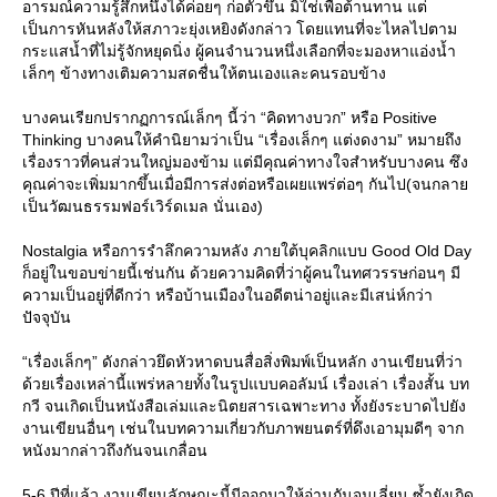
อารมณ์ความรู้สึกหนึ่งได้ค่อยๆ ก่อตัวขึ้น มิใช่เพื่อต้านทาน แต่
เป็นการหันหลังให้สภาวะยุ่งเหยิงดังกล่าว โดยแทนที่จะไหลไปตาม
กระแสน้ำที่ไม่รู้จักหยุดนิ่ง ผู้คนจำนวนหนึ่งเลือกที่จะมองหาแอ่งน้ำ
เล็กๆ ข้างทางเติมความสดชื่นให้ตนเองและคนรอบข้าง
บางคนเรียกปรากฏการณ์เล็กๆ นี้ว่า “คิดทางบวก” หรือ Positive
Thinking บางคนให้คำนิยามว่าเป็น “เรื่องเล็กๆ แต่งดงาม” หมายถึง
เรื่องราวที่คนส่วนใหญ่มองข้าม แต่มีคุณค่าทางใจสำหรับบางคน ซึง
คุณค่าจะเพิ่มมากขึ้นเมื่อมีการส่งต่อหรือเผยแพร่ต่อๆ กันไป(จนกลา
เป็นวัฒนธรรมฟอร์เวิร์ดเมล นั่นเอง)
Nostalgia หรือการรำลึกความหลัง ภายใต้บุคลิกแบบ Good Old Day
ก็อยู่ในขอบข่ายนี้เช่นกัน ด้วยความคิดที่ว่าผู้คนในทศวรรษก่อนๆ มี
ความเป็นอยู่ที่ดีกว่า หรือบ้านเมืองในอดีตน่าอยู่และมีเสน่ห์กว่า
ปัจจุบัน
“เรื่องเล็กๆ” ดังกล่าวยึดหัวหาดบนสื่อสิ่งพิมพ์เป็นหลัก งานเขียนที่ว่า
ด้วยเรื่องเหล่านี้แพร่หลายทั้งในรูปแบบคอลัมน์ เรื่องเล่า เรื่องสั้น บท
กวี จนเกิดเป็นหนังสือเล่มและนิตยสารเฉพาะทาง ทั้งยังระบาดไปยัง
งานเขียนอื่นๆ เช่นในบทความเกี่ยวกับภาพยนตร์ที่ดึงเอามุมดีๆ จาก
หนังมากล่าวถึงกันจนเกลื่อน
5-6 ปีที่แล้ว งานเขียนลักษณะนี้มีออกมาให้อ่านกันจนเลี่ยน ซ้ำยังเกิด