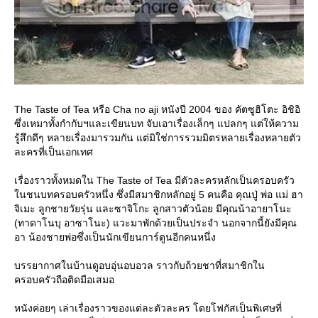
The Taste of Tea หรือ Cha no aji หนังปี 2004 ของ คัตซูฮิโตะ อิชิอิ
ซึ่งเหมาทั้งกำกับฯและเขียนบท จับเอาเรื่องเล็กๆ แปลกๆ แต่ให้ความ
รู้สึกดีๆ หลายเรื่องมารวมกัน แต่มิใช่การรวมมิตรหลายเรื่องหลายตัว
ละครที่เป็นเอกเทศ
เรื่องราวทั้งหมดใน The Taste of Tea มีตัวละครหลักเป็นครอบครัว
นชนบทครอบครัวหนึ่ง ซึ่งมีสมาชิกหลักอยู่ 5 คนคือ คุณปู่ พ่อ แม่ ฮา
จิเมะ ลูกชายวัยรุ่น และซาจิโกะ ลูกสาวตัวน้อย มีคุณน้าอายาโนะ
(ทาดาโนบุ อาซาโนะ) แวะมาพักด้วยเป็นประจำ นอกจากนี้ยังมีคุณ
อา น้องชายพ่อซึ่งเป็นนักเขียนการ์ตูนอีกคนหนึ่ง
บรรยากาศในบ้านดูอบอุ่นอบอวล ราวกับถ้วยชาที่สมาชิกใน
ครอบครัวถือติดมือเสมอ
หนังค่อยๆ เล่าเรื่องราวของแต่ละตัวละคร โดยโฟกัสเป็นพิเศษที่