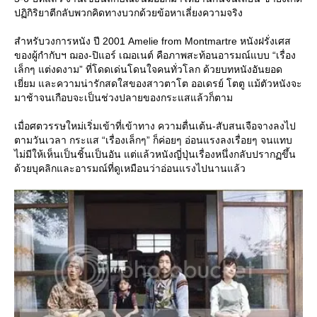
ปฏิกิริยาตีกลับพวกคิดทางบวกด้วยข้อหาเลี่ยงความจริง
สำหรับวงการหนัง ปี 2001 Amelie from Montmartre หนังฝรั่งเศส
ของผู้กำกับฯ ฌอง-ปิแอร์ เฌอเนต์ คือภาพสะท้อนอารมณ์แบบ “เรื่อง
เล็กๆ แต่งดงาม” ที่โดดเด่นโดนใจคนทั่วโลก ด้วยบทหนังอันยอด
เยี่ยม และความน่ารักสดใสของสาวตาโต ออเดรย์ โตตู แม้ตัวหนังจะ
มาช้าจนเกือบจะเป็นช่วงปลายของกระแสแล้วก็ตาม
เมื่อศตวรรษใหม่เริ่มเข้าที่เข้าทาง ความตื่นเต้น-สับสนเจือจางลงไป
ตามวันเวลา กระแส “เรื่องเล็กๆ” ก็ค่อยๆ อ่อนแรงลงเรื่อยๆ จนแทบ
ไม่มีให้เห็นเป็นชิ้นเป็นอัน แต่แล้วหนังญี่ปุ่นเรื่องหนึ่งกลับปรากฏขึ้น
ด้วยบุคลิกและอารมณ์ที่ดูเหมือนว่าอ่อนแรงไปนานแล้ว