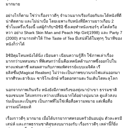
มากมา
อย่างไรก็ตาม ใช่ว่าเรื่องราวดีๆ จำนวนมากเรียงร้อยกันจะได้หนังที่ดี
น่าติดตาม และไม่น่าเบื่อ โดยเฉพาะกับหนังที่มีความยาวเกือบ 2
ชั่วโมงครึ่งเรื่องนี้ แต่ผู้กำกับฯอิชิอิ ซึ่งเคยทำหนังเซอร์ๆ สไตล์หวือ
หวา อย่าง Shark Skin Man and Peach Hip Girl(1998) และ Party 7
(2000) สามารถทำให้ The Taste of Tea มีเสน่ห์ได้ในทุกๆ วินาทีของ
หนังก็ว่าได้
อิชิอิคุมโทนหนังได้นิ่ง เนียนตา เนียนความรู้สึก ใช้ภาพเล่าเรื่อง
มากกว่าบทสนทนา ที่พิเศษกว่านั้นคือเทคนิคด้านภาพซึ่งออกไปใน
ทางแฟนตาซี ผสมผสานกับภาพมหัศจรรย์แบบเมจิคัล เรี
ลิสซึ่ม(Magical Realism) ไม่ว่าจะเป็นภาพขบวนรถไฟแล่นออกมา
จากศีรษะฮาจิเมะ ซาจิโกะยักษ์ หรือดอกทานตะวันเติบโตทะลุโลก
นอกจากภาพเกินจริง หนังยังมีภาพจริงของทุ่งนาป่าเขา ธรรมชาติ
ของชนบท ใส่แทรกระหว่างเปลี่ยนฉากได้อย่างนุ่มนวล ดูแล้วสงบ
ร่มเย็นและเป็นุสข เป็นภาพที่ไม่ใช่เพื่อสื่อความหมาย แต่เพื่อสื่อ
อารมณ์โดยแท้
เรื่องราวดีๆ มากมาย เมื่อได้บรรยากาศครอบครัวอันอบอุ่น ตัวละครมี
เสน่ห์ และภาพธรรมชาติสุขสงบมารองรับ เรื่องราวดีๆ เหล่านี้ก็ยิ่ง