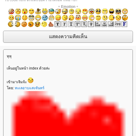
+
Emotion
+
หุหุ
เห็นอยู่ในหน้า index ด้วยล่ะ
เข้ามาเจิมจ้ะ
ดย:
ทะเลอาบแสงจันทร์