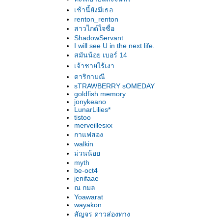
Antonio's Secret รักแห่งมะนิลา
เช้านี้ยังมีเธอ
พลเมืองจูหลิง : ชิ้นส่วนของอคติ? [Full Version]
renton_renton
Flashbacks of a Fool คนโง่รำลึก
สาวไกด์ใจซื่อ
And When Did You Last See Your Father?
ShadowServant
ภาพของพ่อ
I will see U in the next life.
The Boy in the Striped Pyjamas แตกต่างใน
สมันน้อย เบอร์ 14
ลกเดียวกัน
เจ้าชายไร้เงา
Gran Torino เรารักเพื่อนบ้าน
ดาริกามณี
Departures การเดินทางแห่งชีวิต
sTRAWBERRY sOMEDAY
goldfish memory
Gomorra เมืองมาเฟี
jonykeano
ภาพยนตร์แห่ง ‘ชาด’
LunarLilies*
Grace Is Gone ผู้หญิงแนวหน้า ผู้ชายแนวหลัง
tistoo
merveillesxx
The Road to San Diego ศรัทธาใน‘เสือเตี้ย’
กาแฟสอง
Into the Wild ปลายทางอันไร้เดียงสา
walkin
Slumdog Millionaire เด็กสลัมเงินล้าน การ
ม่วนน้อ
ตลาดไร้ราก
myth
The Silly Age เปลี่ยนผ่านครั้งสำคัญ
be-oct4
jenifaae
The Year My Parents Went on Vacation โฮม
ณ กมล
อะโลน กับเปเล่
Yoawarat
It's Hard to Be Nice สักวันต้องได้ดี
wayakon
Ben X ...ซับซ้อนและเปราะบาง
สัญจร ดาวส่องทาง