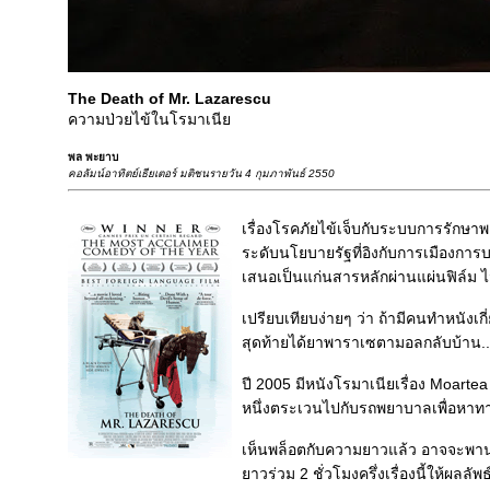
The Death of Mr. Lazarescu
ความป่วยไข้ในโรมาเนี
พล พะยาบ
คอลัมน์อาทิตย์เธียเตอร์ มติชนรายวัน 4 กุมภาพันธ์ 2550
เรื่องโรคภัยไข้เจ็บกับระบบการรัก
ระดับนโยบายรัฐที่อิงกับการเมืองการบ
เสนอเป็นแก่นสารหลักผ่านแผ่นฟิล์ม ไ
เปรียบเทียบง่ายๆ ว่า ถ้ามีคนทำหนังเ
สุดท้ายได้ยาพาราเซตามอลกลับบ้าน..
ปี 2005 มีหนังโรมาเนียเรื่อง Moarte
หนึ่งตระเวนไปกับรถพยาบาลเพื่อหาทา
เห็นพล็อตกับความยาวแล้ว อาจจะพานรู้ส
าวร่วม 2 ชั่วโมงครึ่งเรื่องนี้ให้ผลลัพธ