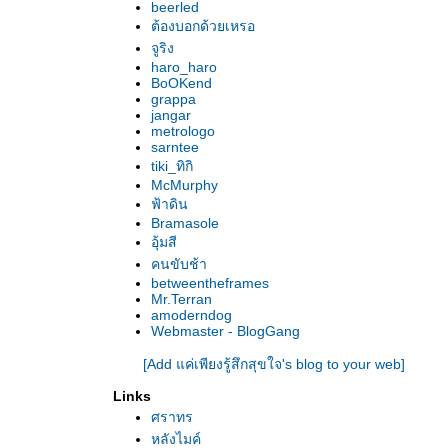
beerled
Caramel หวาน-แสบ-สวยงาม
ต้องบอกด้วยเหรอ
The Class บทเรียนความรุนแรง
จูริง
Kings ค่ำคืนหลงคว้างของเศษชิ้นส่วนแห่ง
haro_haro
มหานคร
BoOKend
จาก Kolya ถึง Empties สุดท้ายคือความว่าง
grappa
jangar
เปล่า?
metrologo
The Unknown Woman มุมมืดของ‘ตอร์นาโตเร’
sarntee
Dokuz คำให้การจากตุรกี
tiki_ทิกิ
Heima ผลึกเพลงสงบงาม...ในอ้อมกอดของบ้าน
McMurphy
ฟ้าดิน
เกิด
Bramasole
Cocalero ฮีโร่‘โบลิเวีย’
อุ้มสี
The Blood of My Brother & Iraq in Fragments
คนขับช้า
: อิรัก เรียลิตี้
betweentheframes
12:08 East of Bucharest เวลาแห่งการเริ่มต้น
Mr.Terran
Rescue Dawn แหกค่ายขังตัวตน
amoderndog
Webmaster - BlogGang
Mongol ‘เจงกิสข่าน’คาซักสถาน
6 : 30 ชั่วการครบรอบของคืนวัน
[Add แค่เพียงรู้สึกสุขใจ's blog to your web]
Something Like Happiness ความสุขอยู่ที่ใด
Links
To Each His Cinema เพราะรักใน‘ภาพยนตร์’
ศราทร
The Counterfeiters นักปลอมชะตากรรม
หลังไมค์
‘ศรีบูรพา’ รำลึก : ‘ข้างหลังภาพ’ บนแผ่นฟิล์ม