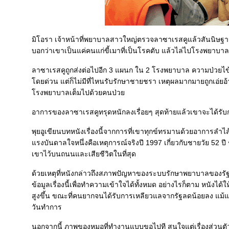
มิโอรา เจ้าหน้าที่พยาบาลสาวใหญ่ตรวจลาซาเรสคูแล้วสันนิษฐ
บอกว่าเขาเป็นแค่คนแก่ขี้เมาที่เป็นโรคตับ แล้วไล่ไปโรงพยาบาลอ
ลาซาเรสคูถูกส่งต่อไปอีก 3 แผนก ใน 2 โรงพยาบาล ความป่วยไข้ขอ
ดยด่วน แต่ก็ไม่มีที่ไหนรับรักษาชายชรา เหตุผลมากมายถูกเอ่ยอ้า
รงพยาบาลเต็มไปด้วยคนป่ว
อาการของลาซาเรสคูทรุดหนักลงเรื่อยๆ สุดท้ายแล้วเขาจะได้รับก
พุยอูเขียนบทหนังเรื่องนี้จากการที่เขาทุกข์ทรมานด้วยอาการล
รงบันดาลใจหนึ่งคือเหตุการณ์จริงปี 1997 เกี่ยวกับชายวัย 52 ปี 
เขาไว้บนถนนและเสียชีวิตในที่สุด
ด้วยเหตุที่หนังกล่าวถึงสภาพปัญหาของระบบรักษาพยาบาลของรัฐ ซึ่
ข้อมูลเรื่องนี้เพื่อทำความเข้าใจได้ทั้งหมด อย่างไรก็ตาม หนัง
สูงขึ้น ขณะที่คนยากจนได้รับการเหลียวแลจากรัฐลดน้อยลง แม้แต
วันทำการ
นอกจากนี้ ภาพของหมอที่ทำงานแบบขอไปที สนใจแต่เรื่องส่วนตัว 