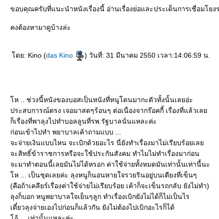
ขอบคุณครับที่แนะนำหนังเรื่องนี้ อ่านเรื่องย่อและประเด็นการเชื่อมโยงร
คงต้องหามาดูบ้างล่ะ
ดย: Kino (
das Kino
) วันที่: 31 มีนาคม 2550 เวลา:14:06:59 น.
ห .. ช่วงนี้หนังของบอสเป็นหนังที่หนูโดนมากะตัวทั้งนั้นเลยอ่ะ
ประสบการณ์ตรง เจอมาสดๆร้อนๆ ต่อเนื่องจากร๊อคกี้ เรื่องที่แล้วเล
ก็เรื่องที่พาลุงไปทำบอลลูนที่รพ.รัฐบาลนั่นแหละค่ะ
ก่อนเข้าไปทำ พยาบาลเค้าถามแบบ ...
จะจ่ายเงินแบบไหน จะเบิกด้วยอะไร นี่ยังทำเรื่องมาไม่เรียบร้อยเล
จะสิทธิ์ข้าราชการหรือจะใช้ประกันสังคม ทำไมไม่ทำเรื่องมาก่อน
จะมาทำตอนนี้เลยมันไม่ได้หรอก ค่าใช้จ่ายทั้งหมดมันเท่านั้นเท่านี้นะ
ห ... เป็นชุดเลยค่ะ ลุงหนูก็นอนหายใจรวยรินอยู่บนเตียงที่เข็นๆ
(คือถ้าเคลียร์เรื่องค่าใช้จ่ายไม่เรียบร้อย เค้าก็จะเข็นรถกลับ ยังไม่ทำ)
ลุงก็บอก หนูพยาบาลใจเย็นๆลูก ทำเรื่องเบิกยังไม่ได้ก็ไม่เป็นไร
เดี๋ยวลุงจ่ายเองไปก่อนก็แล้วกัน ยังไม่ต้องไปเบิกอะไรก็ได้
อ้ ... เท่านั้นแหละค่ะ