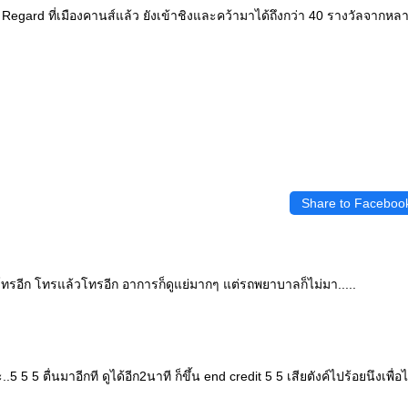
egard ที่เมืองคานส์แล้ว ยังเข้าชิงและคว้ามาได้ถึงกว่า 40 รางวัลจากห
Share to Faceboo
โทรอีก โทรแล้วโทรอีก อาการก็ดูแย่มากๆ แต่รถพยาบาลก็ไม่มา.....
..5 5 5 ตื่นมาอีกที ดูได้อีก2นาที ก็ขึ้น end credit 5 5 เสียตังค์ไปร้อยนึงเพ