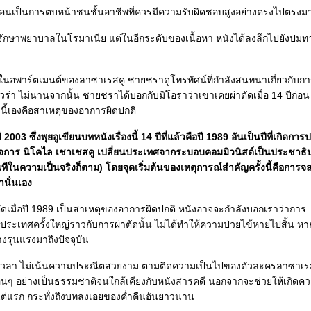
ือนเป็นการตบหน้าชนชั้นอาชีพที่ควรมีความรับผิดชอบสูงอย่างตรงไปตรงม
บบรักษาพยาบาลในโรมาเนีย แต่ในอีกระดับของเนื้อหา หนังได้ลงลึกไปยังปม
องในอพาร์ตเมนต์ของลาซาเรสคู ชายชราดูโทรทัศน์ที่กำลังสนทนาเกี่ยวกับการ
ัวร่า ไม่นานจากนั้น ชายชราได้บอกกับมิโอราว่าเขาเคยผ่าตัดเมื่อ 14 ปีก่อ
ดนี้เองคือสาเหตุของอาการผิดปกติ
003 ซึ่งพุยอูเขียนบทหนังเรื่องนี้ 14 ปีที่แล้วคือปี 1989 อันเป็นปีที่เกิดการปฏ
ด็จการ นิโคไล เชาเชสคู เปลี่ยนประเทศจากระบอบคอมมิวนิสต์เป็นประชาธิ
นทีในความเป็นจริงก็ตาม) โดยจุดเริ่มต้นของเหตุการณ์สำคัญครั้งนี้คือการ
่านั่นเอง
ดเมื่อปี 1989 เป็นสาเหตุของอาการผิดปกติ หนังอาจจะกำลังบอกเราว่าการ
ประเทศครั้งใหญ่ราวกับการผ่าตัดนั้น ไม่ได้ทำให้ความป่วยไข้หายไปสิ้น หา
างรุนแรงมาถึงปัจจุบัน
อดเวลา ไม่เน้นความประณีตสวยงาม ตามติดความเป็นไปของตัวละครลาซาเรส
ๆ อย่างเป็นธรรมชาติจนใกล้เคียงกับหนังสารคดี นอกจากจะช่วยให้เกิดค
ั้งแต่แรก กระทั่งถึงบทลงเอยของค่ำคืนอันยาวนาน