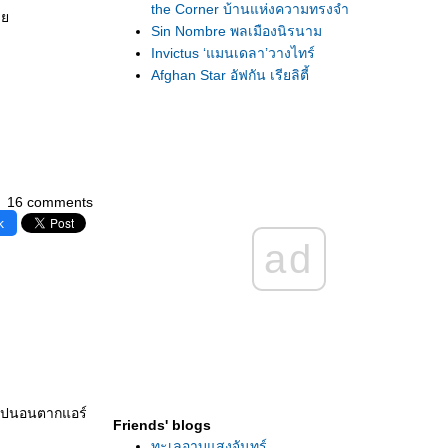
the Corner บ้านแห่งความทรงจำ
ลา
Sin Nombre พลเมืองนิรนาม
Invictus ‘แมนเดลา’วางไทร์
Afghan Star อัฟกัน เรียลิตี้
Moon ฝันถึงจันทร์ดวงเก่า
Gigante มนต์รัก รปภ.
The Promotion ไม่แข่งก็ชนะ
An Education บทเรียนชีวิต (เอ็กซิสเทนเชียลิ
สม์)
16 comments
Up in the Air ไปบนความว่างเปล่า
k
Snow โลกที่ถูกทิ้งขว้าง
ad
Liverpool สิ่งที่คงหลงเหลือ
Tahaan แผ่นดินนี้ของใคร
Lion's Den สายใยในกรงขัง
Tulpan ที่เก่าที่ฉันยืน
Everlasting Moments ภาพสะท้อนอันงดงาม
[WFFBKK 2009] Absurdistan รักต้องซ่อม
Topsy-Turvy ละครฉากชีวิต
Ramchand Pakistani เพียงข้ามพรมแดน
ื่อไปนอนตากแอร์
Friends' blogs
The Pope's Toilet ‘สุขา’อยู่หนใด
ทะเลอาบแสงจันทร์