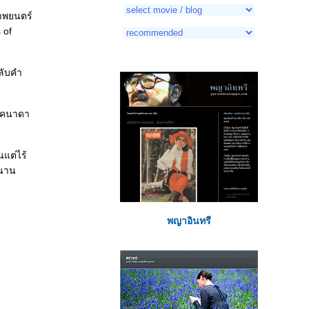
ภาพยนตร์
 of
ลับคำ
่แคนาดา
แต่ไร้
่นาน
พญาอินทรี