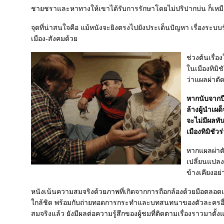
ชายชราและหาทางให้เขาได้รับการรักษาโดยไม่ปริปากบ่น ก็เหม
จุดที่น่าสนใจคือ แม้หนังจะยิงตรงไปยังประเด็นปัญหา เรื่องระ
เมือง-สังคมด้ว
ช่วงต้นเรื่
นเมืองทิมิช
ว่าแผลผ่าตั
หากนับจากปี 2
ล้างผู้นำเผ
จะไม่มีผลทั
เมืองทิมิชัวร
หากแผลผ่าตั
เปลี่ยนแปลง
ข้างเคียงอย่
หนังเน้นความสมจริงด้วยภาพที่เกิดจากการถือกล้องด้วยมือตล
กล้ชิด พร้อมกับถ่ายทอดการกระทำและบทสนทนาของตัวละครอื่น
สมจริงแล้ว ยังมีผลต่อความรู้สึกของผู้ชมที่ติดตามเรื่องราวมาต