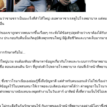
านว่าชายชราเป็นมะเร็งที่ลำไส้ใหญ่ เธอพาลาซาเรสคูไปโรงพยาบาล แต่หม
ื่น
งเขาถูกตรวจพบมากขึ้นเรื่อยๆ กระทั่งได้ข้อสรุปสุดท้ายว่าเขาต้องได้รับ
ง ประกอบกับคืนนั้นเกิดอุบัติเหตุรถชนใหญ่ มีผู้เสียชีวิตและบาดเจ็บมากมา
ารรักษาหรือไม่...
ำไส้ใหญ่บวม จนต้องหันมาศึกษาหาข้อมูลเกี่ยวกับโรคและระบบการรักษาพยาบ
ชื่อ คอนสแตนติน นิกา ที่ถูกส่งตัวไปหลายโรงพยาบาล ก่อนที่เจ้าหน้าที่พยาบ
งชาวโรมาเนียเองย่อมรู้ซึ้งถึงปัญหาดี แต่สำหรับคนนอกแล้วไม่ใช่เรื่องง่า
ได้ให้ข้อมูลไว้ในบทสนทนาให้เราพอจะปะติดปะต่อภาพได้ว่า ค่าหยูกยาในโรมาเน
่รถพยาบาลยังแทบจะหยุดทำงานในวันเสาร์-อาทิตย์ ทั้งที่ความเจ็บไข้ไม่เค
ไม่กระตือรืนร้นรักษาคนไข้ กับภาพของเจ้าหน้าที่พยาบาลอย่างมิโอราซึ่งช