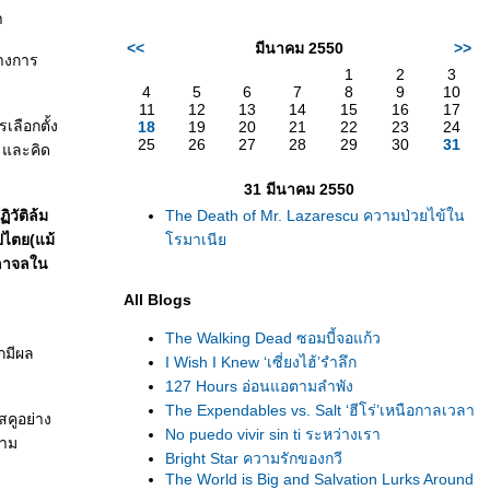
า
<<
มีนาคม 2550
>>
ทางการ
1
2
3
4
5
6
7
8
9
10
11
12
13
14
15
16
17
เลือกตั้ง
18
19
20
21
22
23
24
25
26
27
28
29
30
31
น และคิด
31 มีนาคม 2550
ิวัติล้ม
The Death of Mr. Lazarescu ความป่วยไข้ใน
ปไตย(แม้
รมาเนี
จลาจลใน
All Blogs
The Walking Dead ซอมบี้จอแก้ว
กมีผล
I Wish I Knew ‘เซี่ยงไฮ้’รำลึก
127 Hours อ่อนแอตามลำพัง
The Expendables vs. Salt ‘ฮีโร่’เหนือกาลเวลา
คูอย่าง
No puedo vivir sin ti ระหว่างเรา
วาม
Bright Star ความรักของกวี
The World is Big and Salvation Lurks Around