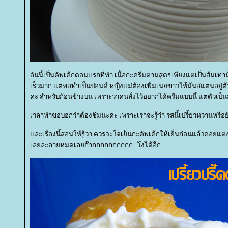
อันนี้เป็นคัพเค้กตอนแรกที่ทำ เนื้อกะครีมตามสูตรเพียงแต่เป็นส้มเท่
เร็วมาก แต่พอทำเป็นปอนด์ หญิงแม่ต้องเพิ่มเนยขาวให้มันสแตนอยู่ต
ค่ะ สำหรับก้อนข้างบน เพราะว่าคนสั่งไว้อยากได้ครีมแบบนี้ แต่ตัวเป็น
เวลาทำขอบอกว่าต้องชิมนะค่ะ เพราะเราจะรู้ว่า รสนี้เปรี้ยวหวานหรือย
ละเรื่องนี้สอนให้รู้ว่า ควรจะใจเย็นกะคัพเค้กให้เย็นก่อนแล้วค่อยแต
เลยละลายหมดเลยก๊ากกกกกกกกกก...โง่ได้อีก