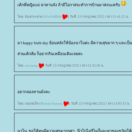
เค้กพี่หญิงแม่ น่าทานจัง ถ้ามีโอกาสจะทำการบ้านมาส่งนะครับ
ดย: น้องกระชาย (
กระชายน้อ
) วันที่: 13 กรกฎาคม 2552 เวลา:11:41:52 น.
มา happy birth day ย้อนหลังให้น้องนาโนค่ะ มีความสุขมาก ๆ และเป็
ส่วนเค้กส้ม ก็อยากกินเหมือนเดิมเลยค่ะ
ดย:
yayojung
วันที่: 13 กรกฎาคม 2552 เวลา:11:55:26 น.
อยากลองทานมั่งคะ
ดย: แม่แจ่มใส (
MommyTammy
) วันที่: 13 กรกฎาคม 2552 เวลา:13:03:13 น.
นาโน..ขอให้หนูมีความสุขมากๆค่า...น๊าโปไม่รู้ไม่งั้นจะหาของขวัญให้ค่