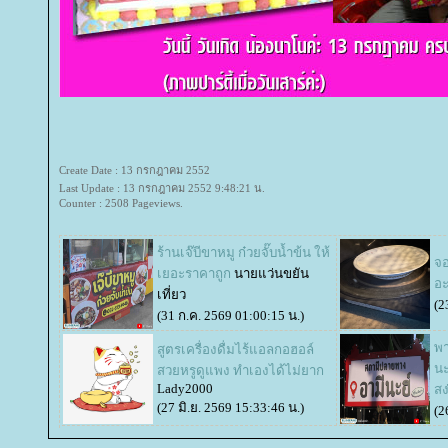
Create Date : 13 กรกฎาคม 2552
Last Update : 13 กรกฎาคม 2552 9:48:21 น.
Counter : 2508 Pageviews.
ร้านเจ๊บีขาหมู ก๋วยจั๊บน้ำข้น ให้
จอ
เยอะราคาถูก
นายแว่นขยัน
อะ
เที่ยว
(2
(31 ก.ค. 2569 01:00:15 น.)
พา
สูตรเครื่องดื่มไร้แอลกอฮอล์
นะ
สวยหรูดูแพง ทำเองได้ไม่ยาก
Lady2000
สง
(27 มิ.ย. 2569 15:33:46 น.)
(2