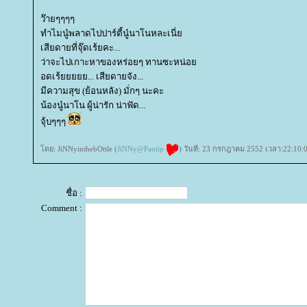
ว๊ายๆๆๆๆ
ทำไมนู๋พลาดไปปาร์ตี้นู๋นาโนหละเนี่
เสียดายที่จุ๊ดเร้ยคะ...
ว่าจะไปเกาะหาของหร่อยๆ ทานซะหน่อ
อดเร้ยยยยย... เสียดายจัง...
มีความสุข (ย้อนหลัง) มั่กๆ นะคะ
น้องนู๋นาโน ผู้น่ารัก น่าฟัด...
จุ้บๆๆๆ
ดย: JiNNyinthebOttle (
JiNNy@Pantip
) วันที่: 23 กรกฎาคม 2552 เวลา:22:10:
ชื่อ :
Comment :