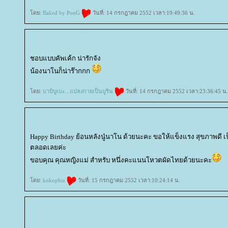
ดย:
Baked by PonG
วันที่: 14 กรกฎาคม 2552 เวลา:19:49:36 น.
ชอบแบบคัพเค้ก น่ารักจัง
น้องนาโนก็น่าร๊ากกก
ดย:
บาบิบูเบะ...แปลงกายเป็นบูริน
วันที่: 14 กรกฎาคม 2552 เวลา:23:36:45 น.
Happy Birthday ย้อนหลังนู๋นาโน ด้วยนะคะ ขอให้แข็งแรง สุขภาพดี เ
ตลอดเลยค่ะ
ขอบคุณ คุณหญิงแม่ สำหรับ หนึ่งคะแนนโหวตผัดไทยด้วยนะคะ
ดย:
kokophiz
วันที่: 15 กรกฎาคม 2552 เวลา:10:24:14 น.