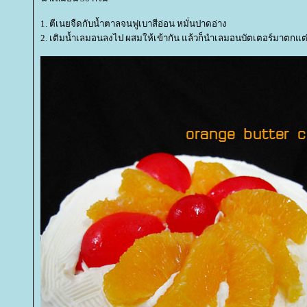
1. ตีเนยจืดกับน้ำตาลจนฟูเบาสีอ่อน หมั่นปาดอ่าง
2. เติมน้ำเลมอนลงไป ผสมให้เข้ากัน แล้วก็นำเลมอนบัตเตอร์มาตกแต