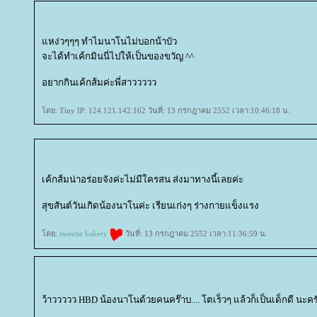
หง่วๆๆๆ ทำไมนาโนไม่บอกน้าบัว
จะได้ทำเค้กมินนี่ไปให้เป็นของขวัญ ^^
อยากกินเค้กส้มค่ะพี่สาววววว
ดย: Tiny IP: 124.121.142.162 วันที่: 13 กรกฎาคม 2552 เวลา:10:46:18 น.
เค้กส้มน่าอร่อยจังค่ะไม่มีใครสน ส่งมาทางนี้เลยค่ะ
สุขสันต์วันเกิดน้องนาโนค่ะ เรียนเก่งๆ ร่างกายแข็งแรง
ดย:
sweetie bakery
วันที่: 13 กรกฎาคม 2552 เวลา:11:36:59 น.
ว้าววววว HBD น้องนาโนด้วยคนคร๊าบ.... โตเร็วๆ แล้วก็เป็นเด็กดี นะคร