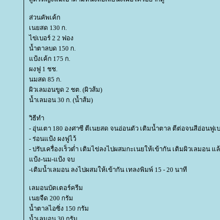
ส่วนคัพเค้ก
เนยสด 130 ก.
ไข่เบอร์ 2 2 ฟอง
น้ำตาลบด 150 ก.
ป้งเค้ก 175 ก.
ผงฟู 1 ชช.
นมสด 85 ก.
ผิวเลมอนขูด 2 ชต. (ผิวส้ม)
น้ำเลมอน 30 ก. (น้ำส้ม)
วิธีทำ
- อุ่นเตา 180 องศาซี ตีเนยสด จนอ่อนตัว เติมน้ำตาล ตีต่อจนสีอ่อนฟูเ
- ร่อนแป้ง ผงฟูไว้
- ปรับเครื่องเร็วต่ำ เติมไข่ลงไปผสมกะเนยให้เข้ากัน เติมผิวเลมอน แ
ป้ง-นม-แป้ง จบ
-เติมน้ำเลมอน ลงไปผสมให้เข้ากัน เทลงพิมพ์ 15 - 20 นาที
เลมอนบัตเตอร์ครีม
เนยจืด 200 กรัม
น้ำตาลไอซิ่ง 150 กรัม
น้ำเลมอน 30 กรัม