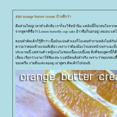
ลอง orange butter cream บ้างดีกว่า
คือส่วนใหญ่เวลาทำเค้กส้ม เราก็จะใช้หน้านิ่ม แต่อันนี้ก็น่าสนใจจากหน
จากสูตรที่ชื่อว่า Lemon butterfly cup cake อ้าวชื่อก็บอกอยู่ เลมอน แต่
ตอนทำคัพเค้กก็รู้สึกว่า เนื้อมันแน่นตัวเองก็ไมเคยทำถามหลังไมค์กันจ้
ความว่าค่อนข้างแน่นทีเดียว เพราะว่าต้องมีอะไรแต่งหน้าเพราะฉะนั้นเ
ประมาณนี้ แต่ส่วนตัว หญิงแม่ไม่ชอบเนื้อแบบนี้เลย สิ่งที่ชอบสูตรนี้ก็คื
เลี่ยน เรียกว่าเอามาให้ชิมเล่น ๆ แต่มีคนสั่งทำจริง เพราะว่าชอบรสเปรี
ของครีม ง่ายดีนะค่ะลองดู เอาสูตร คัพเค้กไปก่อนนิ