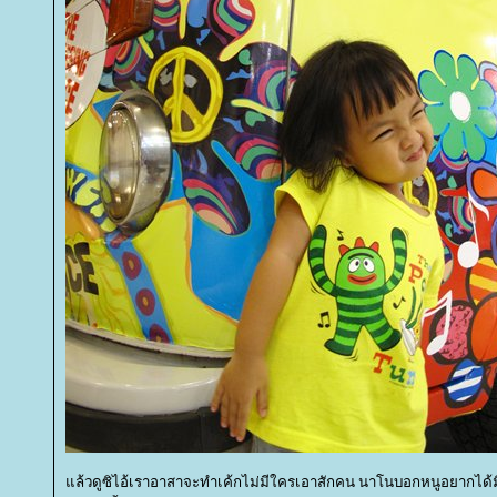
ล้วดูซิไอ้เราอาสาจะทำเค้กไม่มีใครเอาสักคน นาโนบอกหนูอยากได้มินนี่