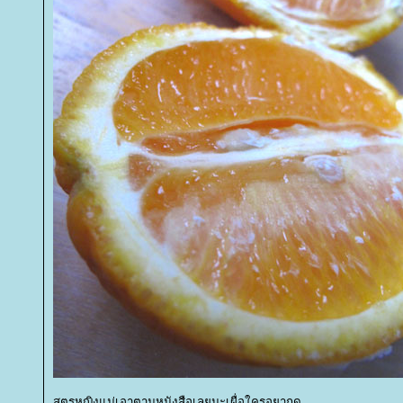
สูตรหญิงแม่เอาตามหนังสือเลยนะเผื่อใครอยากดู