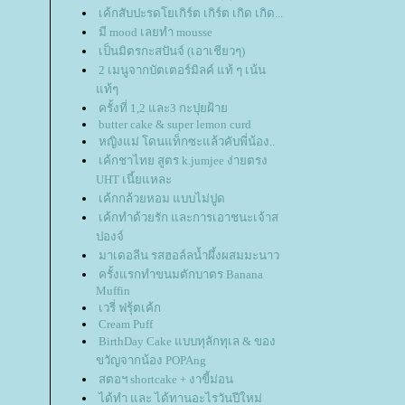
เค้กสับปะรดโยเกิร์ต เกิร์ต เกิด เกิด...
มี mood เลยทำ mousse
เป็นมิตรกะสปันจ์ (เอาเชียวๆ)
2 เมนูจากบัตเตอร์มิลค์ แท้ ๆ เน้น
ท้ๆ
ครั้งที่ 1,2 และ3 กะปุยฝ้า
butter cake & super lemon curd
หญิงแม่ โดนแท็กซะแล้วคับพี่น้อง..
เค้กชาไทย สูตร k.jumjee ง่ายตรง
UHT เนี้ยแหละ
เค้กกล้วยหอม แบบไม่ปูด
เค้กทำด้วยรัก และการเอาชนะเจ้าส
ปองจ์
มาเดอลีน รสฮอล์ลน้ำผึ้งผสมมะนาว
ครั้งแรกทำขนมตักบาตร Banana
Muffin
เวรี่ ฟรุ้ตเค้ก
Cream Puff
BirthDay Cake แบบทุลักทุเล & ของ
ขวัญจากน้อง POPAng
สตอฯ shortcake + งาขี้ม่อน
ได้ทำ และ ได้ทานอะไรวันปีใหม่