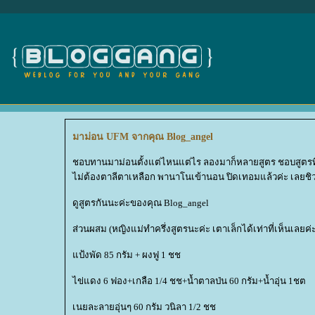
มาม่อน UFM จากคุณ Blog_angel
ชอบทานมาม่อนตั้งแต่ไหนแต่ไร ลองมาก็หลายสูตร ชอบสูตรที่
ไม่ต้องตาลีตาเหลือก พานาโนเข้านอน ปิดเทอมแล้วค่ะ เลยชิวได
ดูสูตรกันนะค่ะของคุณ Blog_angel
ส่วนผสม (หญิงแม่ทำครึ่งสูตรนะค่ะ เตาเล็กได้เท่าที่เห็นเลยค่
ป้งพัด 85 กรัม + ผงฟู 1 ชช
ไข่แดง 6 ฟอง+เกลือ 1/4 ชช+น้ำตาลป่น 60 กรัม+น้ำอุ่น 1ชต
เนยละลายอุ่นๆ 60 กรัม วนิลา 1/2 ชช