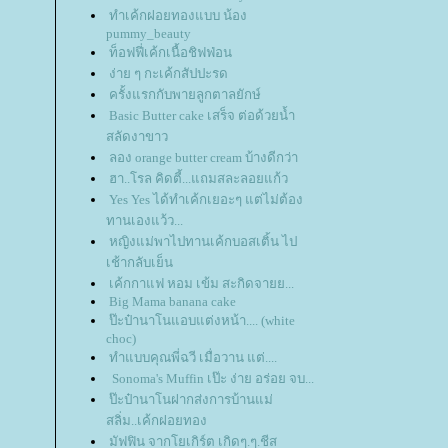
ทำเค้กฝอยทองแบบ น้อง
pummy_beauty
ท็อฟฟี่เค้กเนื้อชิฟฟ่อน
ง่าย ๆ กะเค้กสัปปะรด
ครั้งแรกกับพายลูกตาลยักษ์
Basic Butter cake เสร็จ ต่อด้วยน้ำ
สลัดงาขาว
ลอง orange butter cream บ้างดีกว่า
ฮา..โรล คิดตี้...แถมสละลอยแก้ว
Yes Yes ได้ทำเค้กเยอะๆ แต่ไม่ต้อง
ทานเองแว้ว...
หญิงแม่พาไปทานเค้กบอสเติ้น ไป
เช้ากลับเย็น
เค้กกาแฟ หอม เข้ม สะกิดจายย...
Big Mama banana cake
ป๊ะป๋านาโนแอบแต่งหน้า.... (white
choc)
ทำแบบคุณพี่ฉวี เมื่อวาน แต่....
Sonoma's Muffin เป๊ะ ง่าย อร่อย จบ...
ป๊ะป๋านาโนฝากส่งการบ้านแม่
สลิ่ม..เค้กฝอยทอง
มัฟฟิน จากโยเกิร์ต เกิดๆ.ๆ.ชีส