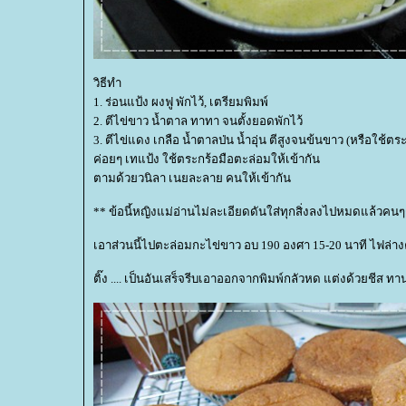
วิธีทำ
1. ร่อนแป้ง ผงฟู พักไว้, เตรียมพิมพ์
2. ตีไข่ขาว น้ำตาล ทาทา จนตั้งยอดพักไว้
3. ตีไข่แดง เกลือ น้ำตาลป่น น้ำอุ่น ตีสูงจนข้นขาว (หรือใช้ตร
ค่อยๆ เทแป้ง ใช้ตระกร้อมือตะล่อมให้เข้ากัน
ตามด้วยวนิลา เนยละลาย คนให้เข้ากัน
** ข้อนี้หญิงแม่อ่านไม่ละเอียดดันใส่ทุกสิ่งลงไปหมดแล้วคนๆ
เอาส่วนนี้ไปตะล่อมกะไข่ขาว อบ 190 องศา 15-20 นาที ไฟล่างค
ติ๊ง .... เป็นอันเสร็จรีบเอาออกจากพิมพ์กลัวหด แต่งด้วยชีส ท