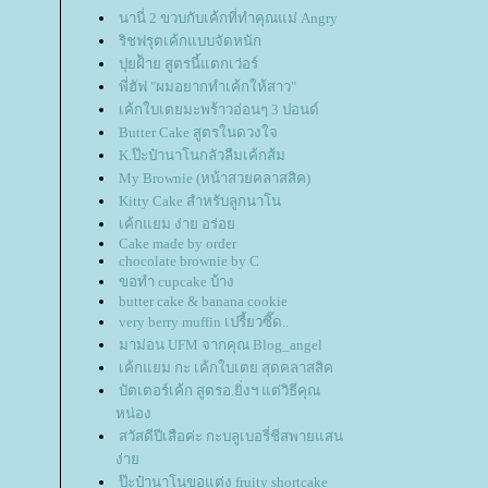
นานี่ 2 ขวบกับเค้กที่ทำคุณแม่ Angry
ริชฟรุตเค้กแบบจัดหนัก
ปุยฝ้ัาย สูตรนี้แตกเว่อร์
พี่ฮัฟ "ผมอยากทำเค้กให้สาว"
เค้กใบเตยมะพร้าวอ่อนๆ 3 ปอนด์
Butter Cake สูตรในดวงใจ
K.ป๊ะป๋านาโนกลัวลืมเค้กส้ม
My Brownie (หน้าสวยคลาสสิค)
Kitty Cake สำหรับลูกนาโน
เค้กแยม ง่าย อร่อ
Cake made by order
chocolate brownie by C
ขอทำ cupcake บ้าง
butter cake & banana cookie
very berry muffin เปรี้ยวซี๊ด..
มาม่อน UFM จากคุณ Blog_angel
เค้กแยม กะ เค้กใบเตย สุดคลาสสิค
บัตเตอร์เค้ก สูตรอ.ยิ่งฯ แต่วิธีคุณ
หน่อง
สวัสดีปีเสือค่ะ กะบลูเบอรี่ชีสพายแสน
ง่า
ป๊ะป๋านาโนขอแต่ง fruity shortcake