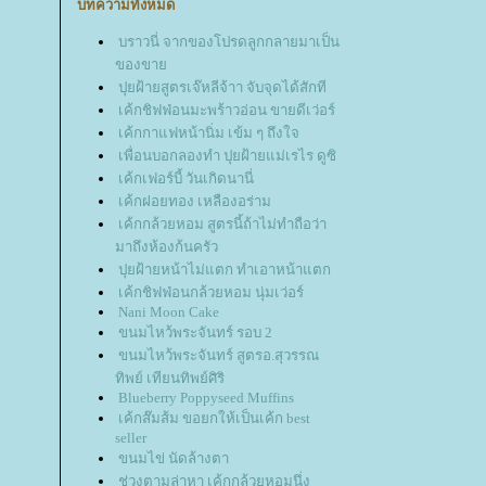
บทความทั้งหมด
บราวนี่ จากของโปรดลูกกลายมาเป็น
ของขา
ปุยฝ้ายสูตรเจ๊หลีจ้าา จับจุดได้สักที
เค้กชิฟฟ่อนมะพร้าวอ่อน ขายดีเว่อร์
เค้กกาแฟหน้านิ่ม เข้ม ๆ ถึงใจ
เพื่อนบอกลองทำ ปุยฝ้ายแม่เรไร ดูซิ
เค้กเฟอร์บี้ วันเกิดนานี่
เค้กฝอยทอง เหลืองอร่าม
เค้กกล้วยหอม สูตรนี้ถ้าไม่ทำถือว่า
มาถึงห้องก้นครัว
ปุยฝ้ายหน้าไม่แตก ทำเอาหน้าแตก
เค้กชิฟฟ่อนกล้วยหอม นุ่มเว่อร์
Nani Moon Cake
ขนมไหว้พระจันทร์ รอบ 2
ขนมไหว้พระจันทร์ สูตรอ.สุวรรณ
ทิพย์ เทียนทิพย์ศิริ
Blueberry Poppyseed Muffins
เค้กส๊มส้ม ขอยกให้เป็นเค้ก best
seller
ขนมไข่ นัดล้างตา
ช่วงตามล่าหา เค้กกล้วยหอมนึ่ง