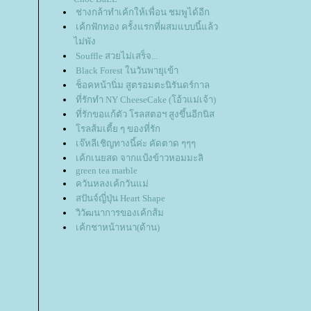
ช่างกล้าทำเค้กให้เพื่อน ชมพูได้อีก
เค้กฟักทอง ครั้งแรกที่ผสมแบบนี้แล้ว
ไม่พัง
Souffle สวยไม่เสร็จ...
Black Forest ในวันพายุเข้า
ช็อคหน้านิ่ม สูตรอมตะนิรันดร์กาล
ที่รักทำ NY CheeseCake (โอ้วแม่เจ้า)
ที่รักขอแก้ตัว โรลสตอฯ สูงขึ้นอีกนิส
รลส้มเตี้ย ๆ ของที่รัก
เจ๊หลีเชิญทางนี้ค่ะ คัดตาด ๆๆๆ
เค้กเนยสด จากแป้งข้าวหอมมะลิ
green tea marble
ควันหลงเค้กวันแม่
สปันจ์ญี่ปุ่น Heart Shape
วิวัฒนาการของเค้กส้ม
เค้กชาหน้าหนา(ด้าน)