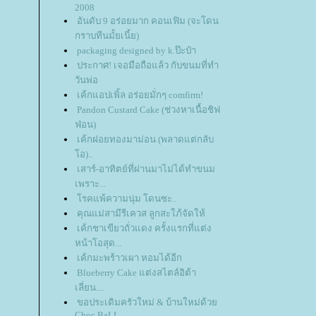
2008
อันดับ 9 อร่อยมาก คอนเฟิม (จะโดน
กราบทีนมั้ยเนี้ย)
packaging designed by k.ป๊ะป๋า
ประกาศ! เจอมือถือแล้ว กับขนมที่ทำ
วันพ่อ
เค้กแอปเพิ้ล อร่อยมั่กๆ comfirm!
Pandon Custard Cake (ช่วงหาเนื้อชิฟ
ฟ่อน)
เค้กฝอยทองมาม่อน (พลาดแต่กลับ
อ)..
เสาร์-อาทิตย์ที่ผ่านมาไม่ได้ทำขนม
เพราะ...
รคแพ้ความนุ่ม โดนซะ..
คุณแม่สามีรีเควส ลูกสะใภ้จัดให้
เค้กชาเขียวถั่วแดง ครั้งแรกที่แต่ง
หน้าโอสุด...
เค้กมะพร้าวเผา หอมได้อีก
Blueberry Cake แต่งสไตล์อิต้า
เลี่ยน....
ขอประเดิมครัวใหม่ & บ้านใหม่ด้ว
Choc BaLL