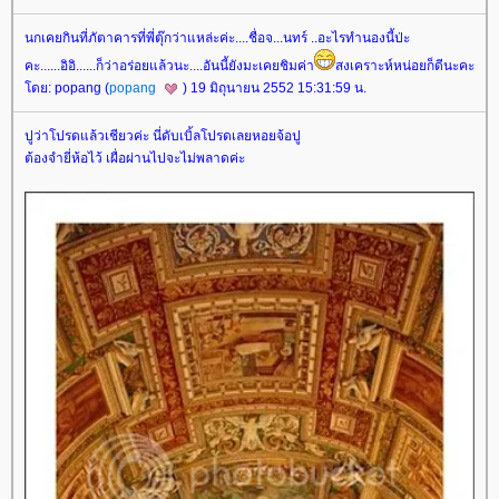
นกเคยกินที่ภัตาคารที่พี่ตุ๊กว่าแหล่ะค่ะ....ชื่อจ...นทร์ ..อะไรทำนองนี้ป่ะ
คะ......อิอิ......ก็ว่าอร่อยแล้วนะ....อันนี้ยังมะเคยชิมค่า
สงเคราะห์หน่อยก็ดีนะคะ
ดย: popang (
popang
) 19 มิถุนายน 2552 15:31:59 น.
ปูว่าโปรดแล้วเชียวค่ะ นี่ดับเบิ้ลโปรดเลยหอยจ้อปู
ต้องจำยี่ห้อไว้ เผื่อผ่านไปจะไม่พลาดค่ะ