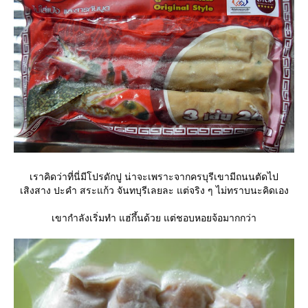
เราคิดว่าที่นี่มีโปรดักปู น่าจะเพราะจากครบุรีเขามีถนนตัดไป
เสิงสาง ปะคำ สระแก้ว จันทบุรีเลยละ แต่จริง ๆ ไม่ทราบนะคิดเอง
เขากำลังเริ่มทำ แฮ่กึ้นด้วย แต่ชอบหอยจ้อมากกว่า