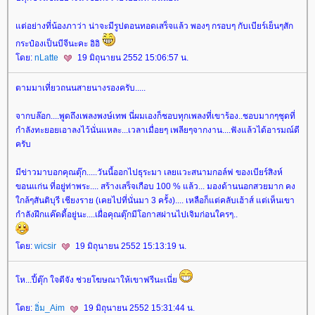
ต่อย่างที่น้องภาว่า น่าจะมีรูปตอนทอดเสร็จแล้ว พองๆ กรอบๆ กับเบียร์เย็นๆสัก
กระป๋องเป็นบีจีนะคะ อิอิ
ดย:
nLatte
19 มิถุนายน 2552 15:06:57 น.
ตามมาเที่ยวถนนสายนางรองครับ.....
จากบล๊อก....พูดถึงเพลงพงษ์เทพ นี่ผมเองก็ชอบทุกเพลงที่เขาร้อง..ชอบมากๆชุดที่
กำลังทะยอยเอาลงไว้นั่นแหละ...เวลาเมื่อยๆ เพลียๆจากงาน....ฟังแล้วได้อารมณ์ดี
ครับ
มีข่าวมาบอกคุณตุ๊ก.....วันนี้ออกไปธุระมา เลยแวะสนามกอล์ฟ ของเบียร์สิงห์
ขอนแก่น ที่อยู่ท่าพระ.... สร้างเสร็จเกือบ 100 % แล้ว... มองด้านนอกสวยมาก คง
กล้ๆสันติบุรี เชียงราย (เคยไปที่นั่นมา 3 ครั้ง).... เหลือก็แต่คลับเฮ้าส์ แต่เห็นเขา
กำลังฝึกแค๊ดดี้อยู่นะ....เผื่อคุณตุ๊กมีโอกาสผ่านไปเจิมก่อนใครๆ..
ดย:
wicsir
19 มิถุนายน 2552 15:13:19 น.
ห...ปี้ตุ๊ก ใจดีจัง ช่วยโฆษณาให้เขาฟรีนะเนี่
ดย:
อิ่ม_Aim
19 มิถุนายน 2552 15:31:44 น.