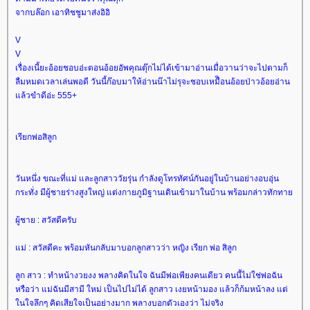
จากบล๊อก เอาทิชชูมาส่งอิอิ
V
V
เรื่องเนี้ยะอ้อยชอบอ่ะตอนอ้อยอัพคุณตุ๊กไม่ได้เข้ามาอ่านเมื่อวานว่าจะไปตามก็
ลืมหมดเวลาเล่นพอดี วันนี้ก๊อบมาให้อ่านน๊าไม่รุจะชอบเหมืิอนอ้อยป่าวอ้อยอ่าน
ล้วขำดีอ่ะ 555+
เรียกพ่อสิลูก
วันหนึ่ง ขณะที่แม่ และลูกสาววัยรุ่น กำลังดูโทรทัศน์กันอยู่ในบ้านอย่างอบอุ่น
กระทั่ง มีผู้ชายร่างสูงใหญ่ แต่งกายภูมิฐานเดินเข้ามาในบ้าน พร้อมกล่าวทักทา
ผู้ชาย : สวัสดีครับ
ม่ : สวัสดีคะ พร้อมหันกลับมาบอกลูกสาวว่า หญิง เรียก พ่อ สิลูก
ลูก สาว : ทำหน้างวยงง พลางคิดในใจ ฉันมีพ่อเพียงคนเดียว คนนี้ไม่ใช่พ่อฉัน
หรือว่า แม่ฉันมีสามี ใหม่ เป็นไปไม่ได้ ลูกสาว เงยหน้ามอง แล้วก็ก้มหน้าลง แต่
นใจลึกๆ คิดเสียใจเป็นอย่างมาก พลางบอกตัวเองว่า ไม่จริง