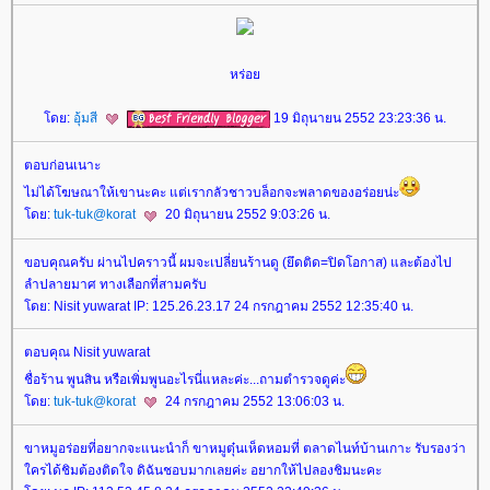
หร่อ
ดย:
อุ้มสี
19 มิถุนายน 2552 23:23:36 น.
ตอบก่อนเนาะ
ไม่ได้โฆษณาให้เขานะคะ แต่เรากลัวชาวบล็อกจะพลาดของอร่อยน่ะ
ดย:
tuk-tuk@korat
20 มิถุนายน 2552 9:03:26 น.
ขอบคุณครับ ผ่านไปคราวนี้ ผมจะเปลี่ยนร้านดู (ยึดติด=ปิดโอกาส) และต้องไป
ลำปลายมาศ ทางเลือกที่สามครับ
ดย: Nisit yuwarat IP: 125.26.23.17 24 กรกฎาคม 2552 12:35:40 น.
ตอบคุณ Nisit yuwarat
ชื่อร้าน พูนสิน หรือเพิ่มพูนอะไรนี่แหละค่ะ...ถามตำรวจดูค่ะ
ดย:
tuk-tuk@korat
24 กรกฎาคม 2552 13:06:03 น.
ขาหมูอร่อยที่อยากจะแนะนำก็ ขาหมูตุ๋นเห็ดหอมที่ ตลาดไนท์บ้านเกาะ รับรองว่า
ครได้ชิมต้องติดใจ ดิฉันชอบมากเลยค่ะ อยากให้ไปลองชิมนะคะ