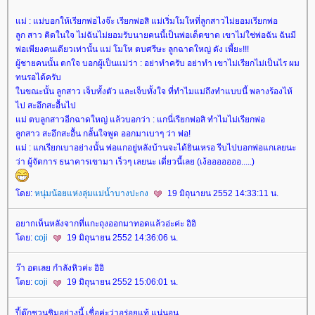
ม่ : แม่บอกให้เรียกพ่อไงจ๊ะ เรียกพ่อสิ แม่เริ่มโมโหที่ลูกสาวไม่ยอมเรียกพ่อ
ลูก สาว คิดในใจ ไม่ฉันไม่ยอมรับนายคนนี้เป็นพ่อเด็ดขาด เขาไม่ใช่พ่อฉัน ฉันมี
พ่อเพียงคนเดียวเท่านั้น แม่ โมโห ตบศรีษะ ลูกฉาดใหญ่ ดัง เพี้ยะ!!!
ผู้ชายคนนั้น ตกใจ บอกผู้เป็นแม่ว่า : อย่าทำครับ อย่าทำ เขาไม่เรียกไม่เป็นไร ผม
ทนรอได้ครับ
นขณะนั้น ลูกสาว เจ็บทั้งตัว และเจ็บทั้งใจ ที่ทำไมแม่ถึงทำแบบนี้ พลางร้องไห้
ไป สะอึกสะอื้นไป
ม่ ตบลูกสาวอีกฉาดใหญ่ แล้วบอกว่า : แกนี่เรียกพ่อสิ ทำไมไม่เรียกพ่อ
ลูกสาว สะอึกสะอื้น กลั้นใจพูด ออกมาเบาๆ ว่า พ่อ!
ม่ : แกเรียกเบาอย่างนั้น พ่อแกอยู่หลังบ้านจะได้ยินเหรอ รีบไปบอกพ่อแกเลยนะ
ว่า ผู้จัดการ ธนาคารเขามา เร็วๆ เลยนะ เดี่ยวนี้เลย (เง้อออออออ.....)
ดย:
หนุ่มน้อยแห่งลุ่มแม่น้ำบางปะกง
19 มิถุนายน 2552 14:33:11 น.
อยากเห็นหลังจากที่แกะถุงออกมาทอดแล้วอ่ะค่ะ อิอิ
ดย:
coji
19 มิถุนายน 2552 14:36:06 น.
ว๊า อดเลย กำลังหิวค่ะ อิอิ
ดย:
coji
19 มิถุนายน 2552 15:06:01 น.
ปี้ตุ๊กชวนชิมอย่างนี้ เชื่อค่ะว่าอร่อยแท้ แน่นอน