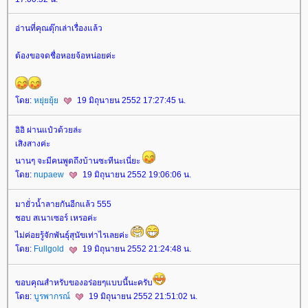
อ่านที่คุณตุ๊กเล่าเรื่องแล้ว
ต้องขอจดชื่อหอยจ้อหน่อยค่ะ
ดย:
หยุ่ยยุ้
19 มิถุนายน 2552 17:27:45 น.
อิอิ ผ่านแป๋วด้วยล่ะ
เสิงสางค่ะ
นานๆ จะมีคนพูดถึงบ้านซะทีนะเนี่ยะ
ดย:
nupaew
19 มิถุนายน 2552 19:06:06 น.
มายั่วน้ำลายกันอีกแล้ว 555
ชอบ สเนาเซอร์ เหรอค่ะ
ไม่ค่อยรู้จักพันธุ์สุนัขเท่าไรเลยค่ะ
ดย:
Fullgold
19 มิถุนายน 2552 21:24:48 น.
ขอบคุณสำหรับของอร่อยๆแบบนี้นะครับ
ดย:
บูรพากรณ์
19 มิถุนายน 2552 21:51:02 น.