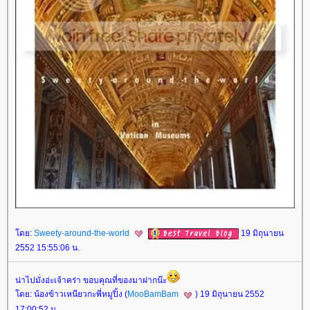
ดย:
Sweety-around-the-world
19 มิถุนายน
2552 15:55:06 น.
น่าไปมั่งอ่ะเจ้าคร่า ขอบคุณที่ของมาฝากน๊ะ
ดย: น้องข้าวเหนียวกะพี่หมูปิ้ง (
MooBamBam
) 19 มิถุนายน 2552
17:00:52 น.