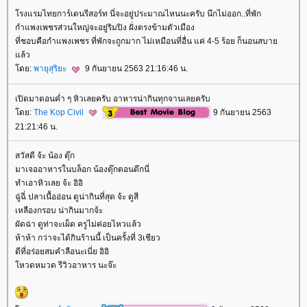
รงแรมไทยการ์เดนรีสอร์ท นี่จะอยู่ประมาณไหนนะครับ นึกไม่ออก..ที่พัก
กำแพงเพชรส่วนใหญ่จะอยู่ริมปิง ฝั่งตรงข้ามตัวเมือง
ที่ชอบคือกำแพงเพชร ที่พักจะถูกมาก ไม่เหมือนที่อื่น แค่ 4-5 ร้อย ก็นอนสบา
ล้ว
ดย:
พายุสุริยะ
9 กันยายน 2563 21:16:46 น.
เปิดมาตอนค่ำ ๆ หิวเลยครับ อาหารน่ากินทุกจานเลยครับ
ดย:
The Kop Civil
9 กันยายน 2563
21:21:46 น.
สวัสดี จ้ะ น้อง ตุ๊ก
มาเจออาหารในบล็อก น้องตุ๊กตอนดึกนี่
ทำเอาหิวเลย จ้ะ อิอิ
ฉู่ฉี่ ปลาเนื้ออ่อน ดูน่ากินที่สุด จ้ะ ดูสี
เหลืองกรอบ น่ากินมากจ้ะ
ผัดฉ่า ดูท่าจะเผ็ด ครูไม่ค่อยไหวแล้ว
ห้าห้า กว่าจะได้กินร้านนี้ เป็นครั้งที่ 3เชียว
ดีที่อร่อยสมคำลือนะเนี่ย อิอิ
หวดหมวด รีวิวอาหาร นะจ๊ะ