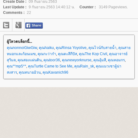
Create Date :
09 กันยายน 2563
Last Update :
9 กันยายน 2563 14:40:12 น.
Counter :
3149 Pageviews.
Comments :
22
ผู้โหวตบล็อกนี้...
คุณnonnoiGiwGiw
,
คุณhaiku
,
คุณRinsa Yoyolive
,
คุณไวน์กับสายน้ำ
,
คุณสา
หมอกและก้อนเมฆ
,
คุณกะว่าก๋า
,
คุณตะลีกีปัส
,
คุณThe Kop Civil
,
คุณอาจารย์
สุวิมล
,
คุณสองแผ่นดิน
,
คุณtoor36
,
คุณnewyorknurse
,
คุณอุ้มสี
,
คุณหอมกร
,
คุณ**mp5**
,
คุณTurtle Came to See Me
,
คุณRain_sk
,
คุณแมวเซาผู้น่า
สงสาร
,
คุณทนายอ้วน
,
คุณKavanich96