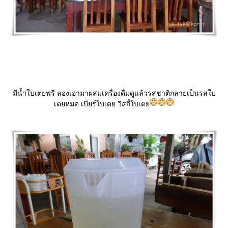
มีน้ำใบเตยฟรี ลองเอามาผสมเครื่องดื่มดูแล้วรสชาติกลายเป็นรสใบ
เตยหมด เบียร์ใบเตย วิสกี้ใบเต