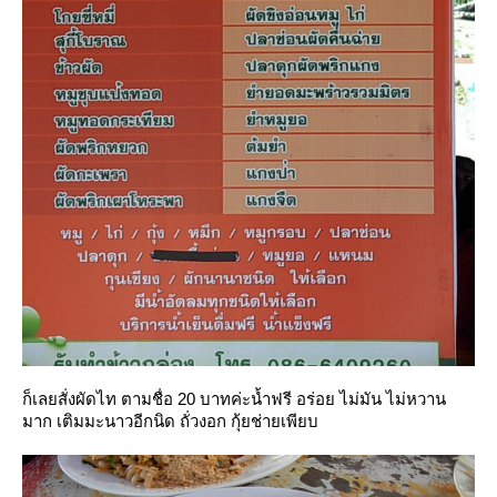
ก็เลยสั่งผัดไท ตามชื่อ 20 บาทค่ะน้ำฟรี อร่อย ไม่มัน ไม่หวาน
มาก เติมมะนาวอีกนิด ถั่วงอก กุ้ยช่ายเพียบ