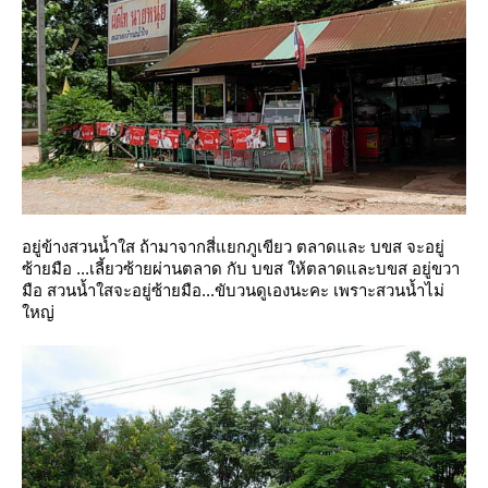
อยู่ข้างสวนน้ำใส ถ้ามาจากสี่แยกภูเขียว ตลาดและ บขส จะอยู่
ซ้ายมือ ...เลี้ยวซ้ายผ่านตลาด กับ บขส ให้ตลาดและบขส อยู่ขวา
มือ สวนน้ำใสจะอยู่ซ้ายมือ...ขับวนดูเองนะคะ เพราะสวนน้ำไม่
หญ่