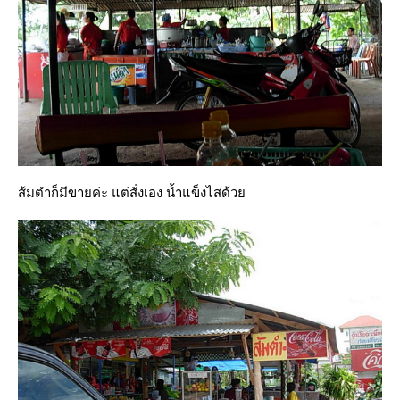
ส้มตำก็มีขายค่ะ แต่สั่งเอง น้ำแข็งไสด้ว