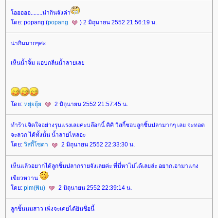
อออออ........น่ากินจังค่า
ดย: popang (
popang
) 2 มิถุนายน 2552 21:56:19 น.
น่ากินมากๆค่ะ
เห็นน้ำจิ้ม แอบกลืนน้ำลายเล
ดย:
หยุ่ยยุ้
2 มิถุนายน 2552 21:57:45 น.
ทำร้ายจิตใจอย่างรุนแรงเลยค่ะบล๊อกนี้ คิคิ วิสกี้ชอบลูกชิ้นปลามากๆ เลย จะทอด
จะลวก ได้ทั้งนั้น น้ำลายไหลอ่ะ
ดย:
วิสกี้โซดา
2 มิถุนายน 2552 22:33:30 น.
เห็นแล้วอยากได้ลูกชิ้นปลากรายจังเลยค่ะ ที่นี่หาไม่ได้เลยล่ะ อยากเอามาแกง
เขียวหวาน
ดย:
pim(พิม)
2 มิถุนายน 2552 22:39:14 น.
ลูกชิ้นนมสาว เพิ่งจะเคยได้ยินชื่อนี้