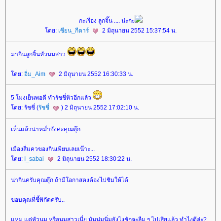
กะเรื่อง ลูกจิ๊น .... น่ะก่ะ
ดย:
เซียน_กีตาร์
2 มิถุนายน 2552 15:37:54 น.
มากินลูกจิ้นหัวนมสาว
ดย:
อิ่ม_Aim
2 มิถุนายน 2552 16:30:33 น.
5 โมงเย็นพอดี ทำรัชชี่หิวอีกแล้ว
ดย: รัชชี่ (
รัชชี่
) 2 มิถุนายน 2552 17:02:10 น.
เห็นแล้วน่าหม่ำจังค่ะคุณตุ๊ก
เมืองสี่แควของกินเพียบเลยเน๊าะ...
ดย:
I_sabai
2 มิถุนายน 2552 18:30:22 น.
น่ากินครับคุณตุ๊ก ถ้ามีโอกาสคงต้องไปชิมให้ได้
ขอบคุณที่ชี้พิกัดครับ..
หม แต่หัวนม หรือนมสาวเนี่ย มันนุ่มนิ่มยังไงชักจะลืม ๆ ไปเสียแล้ว ทำไงดีล่ะ?