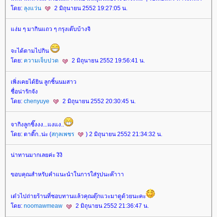
ดย:
ลุงแว่น
2 มิถุนายน 2552 19:27:05 น.
ง่ม ๆ มากินแถว ๆ กรุงเต๊บบ้างจิ
จะได้ตามไปกิน
ดย:
ความเจ็บปวด
2 มิถุนายน 2552 19:56:41 น.
เพิ่งเคยได้ยิน ลูกชิ้นนมสาว
ชื่อน่ารักจัง
ดย:
chenyuye
2 มิถุนายน 2552 20:30:45 น.
จากิงลูกชิ๊งงง...แงแง..
ดย: ตาติ๊ก..น่ะ (
สกุลเพชร
) 2 มิถุนายน 2552 21:34:32 น.
น่าทานมากเลยค่ะ งิงิ
ขอบคุณสำหรับคำแนะนำในการใส่รูปนะค๊าาา
เด๋วไปถ่ายร้านที่ชอบทานแล้วคุณตุ๊กแวะมาดูด้วยนะคะ
ดย:
noomawmeaw
2 มิถุนายน 2552 21:36:47 น.