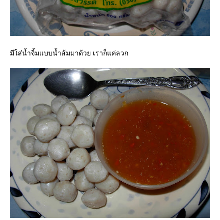
มีใส่น้ำจิ้มแบบน้ำส้มมาด้วย เราก็แค่ลวก